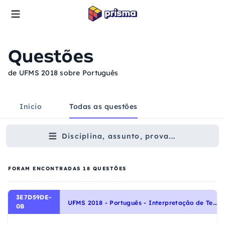
Questões
de UFMS 2018 sobre Português
Início
Todas as questões
Disciplina, assunto, prova...
FORAM ENCONTRADAS
18
QUESTÕES
3E7D59DE-
U
FMS 2018 - Português - Interpretação de Textos, Figuras de Linguagem, Noções Gerais de Compreensão e Interpretação de Texto
0B