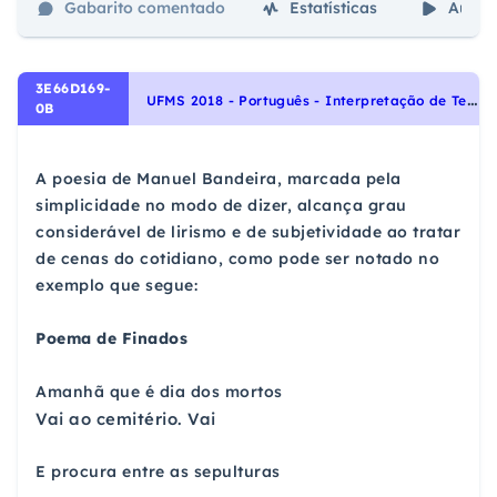
Gabarito comentado
Estatísticas
Aulas
3E66D169-
U
FMS 2018 - Português - Interpretação de Textos, Noções Gerais de Compreensão e Interpretação de Texto
0B
A poesia de Manuel Bandeira, marcada pela
simplicidade no modo de dizer, alcança grau
considerável de lirismo e de subjetividade ao tratar
de cenas do cotidiano, como pode ser notado no
exemplo que segue:
Poema de Finados
Amanhã que é dia dos mortos
Vai ao cemitério. Vai
E procura entre as sepulturas