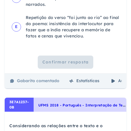
narrados.
Repetição do verso “foi junto ao rio” ao final
do poema: insistência do interlocutor para
E
fazer que a índia recupere a memória de
fatos e cenas que vivenciou.
Confirmar resposta
Gabarito comentado
Estatísticas
Aulas
3E7A1237-
U
FMS 2018 - Português - Interpretação de Textos, Noções Gerais de Compreensão e Interpretação de Texto
0B
Considerando as relações entre o texto e o