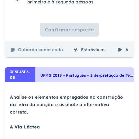
primeira e à segunda pessoas.
Confirmar resposta
Gabarito comentado
Estatísticas
Aulas
3E5FA5F3-
U
FMS 2018 - Português - Interpretação de Textos, Figuras de Linguagem, Noções Gerais de Compreensão e Interpretação de Texto
0B
Analise os elementos empregados na construção
da letra da canção e assinale a alternativa
correta.
A Via Láctea