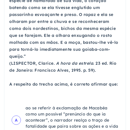
espécie de namorado de sua vida, o coração
batendo como se ela tivesse englutido um
passarinho esvoaçante e preso. O rapaz e ela se
olharam por entre a chuva e se reconheceram
como dois nordestinos, bichos da mesma espécie
que se farejam. Ele a olhara enxugando o rosto
molhado com as mãos. E a moça, bastou-lhe vê-lo
para torná-lo imediatamente sua goiaba-com-
queijo.”
(LISPECTOR, Clarice.
A hora da estrela
. 23 ed. Rio
de Janeiro: Francisco Alves, 1995. p. 59).
A respeito do trecho acima, é correto afirmar que:
ao se referir à exclamação de Macabéa
como um possível “prenúncio do que ia
A
acontecer”, o narrador realça o traço de
fatalidade que paira sobre as ações e a vida