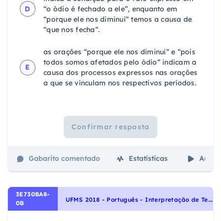
D
“o ódio é fechado a ele”, enquanto em
“porque ele nos diminui” temos a causa de
“que nos fecha”.
as orações “porque ele nos diminui” e “pois
todos somos afetados pelo ódio” indicam a
E
causa dos processos expressos nas orações
a que se vinculam nos respectivos períodos.
Confirmar resposta
Gabarito comentado
Estatísticas
Aulas
3E730BA8-
U
FMS 2018 - Português - Interpretação de Textos, Pronomes relativos, Pronomes pessoais retos, Pronomes possessivos, Pronomes pessoais oblíquos, Coesão e coerência, Noções Gerais de Compreensão e Interpretação de Texto, Morfologia - Pronomes
0B