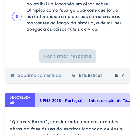
ao atribuir a Macabéa um olhar sobre
Olímpico como “sua goiaba-com-queijo”, o
E
narrador indica uma de suas características
marcantes ao longo da história, a de mulher
apegada às coisas fúteis da vida.
Confirmar resposta
Gabarito comentado
Estatísticas
Aulas
3E6C928D-
U
FMS 2018 - Português - Interpretação de Textos, Funções da Linguagem: emotiva, apelativa, referencial, metalinguística, fática e poética., Noções Gerais de Compreensão e Interpretação de Texto
0B
“Quincas Borba”, considerada uma das grandes
obras da fase áurea do escritor Machado de Assis,