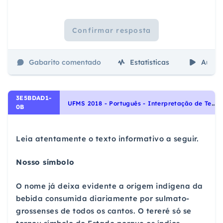
Confirmar resposta
Gabarito comentado
Estatísticas
Aulas
3E5BDAD1-
U
FMS 2018 - Português - Interpretação de Textos, Noções Gerais de Compreensão e Interpretação de Texto
0B
Leia atentamente o texto informativo a seguir.
Nosso símbolo
O nome já deixa evidente a origem indígena da
bebida consumida diariamente por sulmato-
grossenses de todos os cantos. O tereré só se