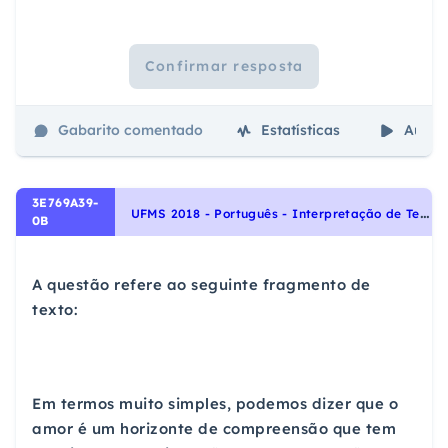
Confirmar resposta
Gabarito comentado
Estatísticas
Aulas
3E769A39-
U
FMS 2018 - Português - Interpretação de Textos, Análise sintática, Sintaxe, Pontuação, Uso da Vírgula, Noções Gerais de Compreensão e Interpretação de Texto
0B
A questão refere ao seguinte fragmento de
texto:
Em termos muito simples, podemos dizer que o
amor é um horizonte de compreensão que tem