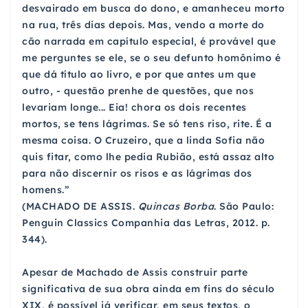
desvairado em busca do dono, e amanheceu morto
na rua, três dias depois. Mas, vendo a morte do
cão narrada em capítulo especial, é provável que
me perguntes se ele, se o seu defunto homônimo é
que dá título ao livro, e por que antes um que
outro, - questão prenhe de questões, que nos
levariam longe... Eia! chora os dois recentes
mortos, se tens lágrimas. Se só tens riso, rite. É a
mesma coisa. O Cruzeiro, que a linda Sofia não
quis fitar, como lhe pedia Rubião, está assaz alto
para não discernir os risos e as lágrimas dos
homens.”
(MACHADO DE ASSIS.
Quincas Borba
. São Paulo:
Penguin Classics Companhia das Letras, 2012. p.
344).
Apesar de Machado de Assis construir parte
significativa de sua obra ainda em fins do século
XIX, é possível já verificar, em seus textos, o