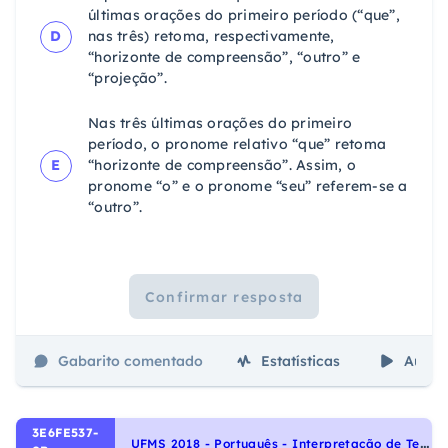
últimas orações do primeiro período (“que”,
D
nas três) retoma, respectivamente,
“horizonte de compreensão”, “outro” e
“projeção”.
Nas três últimas orações do primeiro
período, o pronome relativo “que” retoma
E
“horizonte de compreensão”. Assim, o
pronome “o” e o pronome “seu” referem-se a
“outro”.
Confirmar resposta
Gabarito comentado
Estatísticas
Aulas
3E6FE537-
U
FMS 2018 - Português - Interpretação de Textos, Noções Gerais de Compreensão e Interpretação de Texto