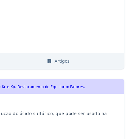
s
Artigos
Kc e Kp. Deslocamento do Equilíbrio: Fatores.
dução do ácido sulfúrico, que pode ser usado na