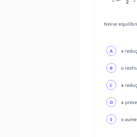
Nesse equilíbr
A
a reduç
B
o resfr
C
a reduç
D
a prese
E
o aumen