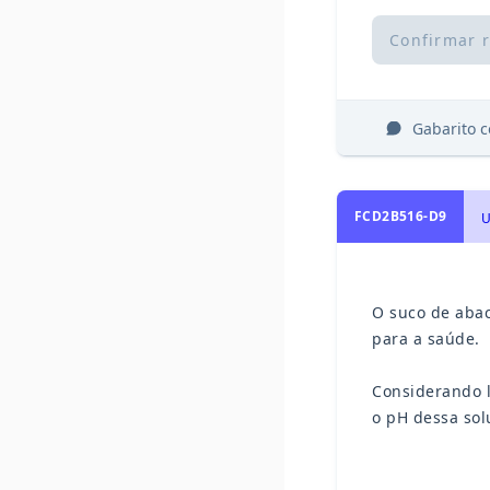
Confirmar 
Gabarito 
FCD2B516-D9
O suco de abac
para a saúde.
Considerando l
o pH dessa sol