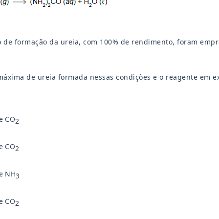
 de formação da ureia, com 100% de rendimento, foram empr
máxima de ureia formada nessas condições e o reagente em e
 e CO
2
 e CO
2
 e NH
3
 e CO
2