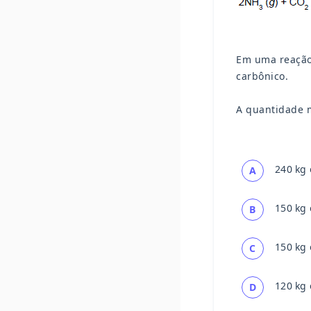
Em uma reação
carbônico.
A quantidade 
240 kg
A
150 kg
B
150 kg
C
120 kg
D