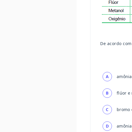
De acordo com 
A
amônia
B
flúor e
C
bromo 
D
amônia