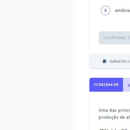
E
amônia,
Confirmar 
Gabarito 
FCD8C644-D9
Uma das princi
produção de al