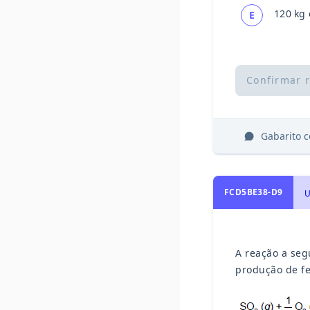
120 kg
E
Confirmar 
Gabarito 
FCD5BE38-D9
U
A reação a seg
produção de fer