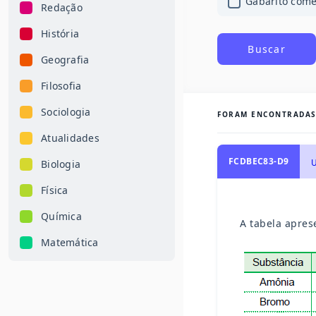
Gabarito com
Redação
História
Buscar
Geografia
Filosofia
Sociologia
FORAM ENCONTRADA
Atualidades
FCDBEC83-D9
U
Biologia
Física
Química
A tabela apres
Matemática