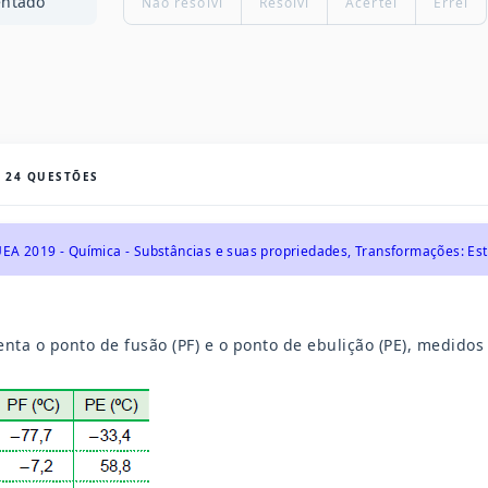
entado
Não resolvi
Resolvi
Acertei
Errei
S
24
QUESTÕES
EA 2019 - Química - Substâncias e suas propriedades, Transformações: Es
enta o ponto de fusão (PF) e o ponto de ebulição (PE), medidos