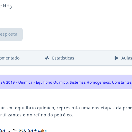
 e NH
3
resposta
comentado
Estatísticas
Aula
EA 2019 - Química - Equilíbrio Químico, Sistemas Homogêneos: Constantes: 
uir, em equilíbrio químico, representa uma das etapas da pro
tilizantes e no refino do petróleo.