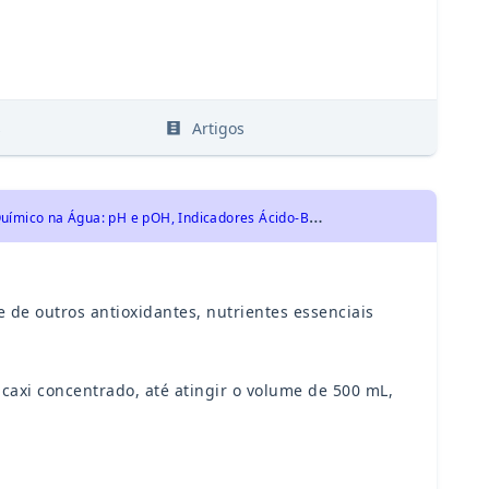
s
Artigos
U
EA 2019 - Química - Equilíbrio Químico, Sistemas Homogêneos: Equilíbrio Químico na Água: pH e pOH, Indicadores Ácido-Base, Solução Tampão.
 de outros antioxidantes, nutrientes essenciais
caxi concentrado, até atingir o volume de 500 mL,