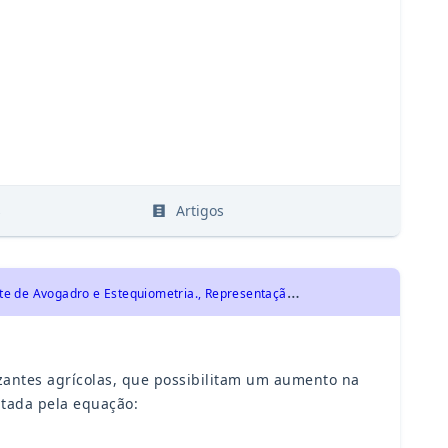
s
Artigos
U
EA 2019 - Química - Grandezas: massa, volume, mol, massa molar, constante de Avogadro e Estequiometria., Representação das transformações químicas
lizantes agrícolas, que possibilitam um aumento na
ntada pela equação: