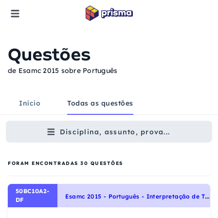
Questões
de Esamc 2015 sobre Português
Início
Todas as questões
Disciplina, assunto, prova...
FORAM ENCONTRADAS
30
QUESTÕES
50BC10A2-
E
samc 2015 - Português - Interpretação de Textos, Noções Gerais de Compreensão e Interpretação de Texto
DF