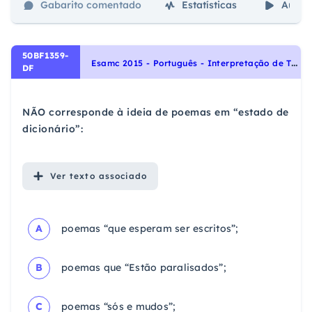
Gabarito comentado
Estatísticas
Aulas
50BF1359-
E
samc 2015 - Português - Interpretação de Textos, Noções Gerais de Compreensão e Interpretação de Texto
DF
NÃO corresponde à ideia de poemas em “estado de
dicionário”:
Ver
texto associado
A
poemas “que esperam ser escritos”;
B
poemas que “Estão paralisados”;
C
poemas “sós e mudos”;