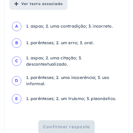
Ver
texto associado
A
1. aspas; 2. uma contradição; 3. incorreto.
B
1. parênteses; 2. um erro; 3. oral.
1. aspas; 2. uma citação; 3.
C
descontextualizado.
1. parênteses; 2. uma incoerência; 3. uso
D
informal.
E
1. parênteses; 2. um truísmo; 3. pleonástico.
Confirmar resposta