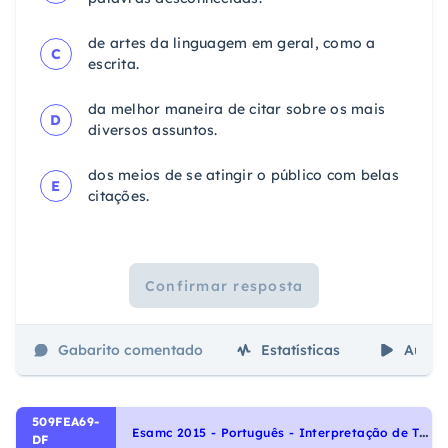
de artes da linguagem em geral, como a
C
escrita.
da melhor maneira de citar sobre os mais
D
diversos assuntos.
dos meios de se atingir o público com belas
E
citações.
Confirmar resposta
Gabarito comentado
Estatísticas
Aulas
509FEA69-
E
samc 2015 - Português - Interpretação de Textos, Noções Gerais de Compreensão e Interpretação de Texto
DF