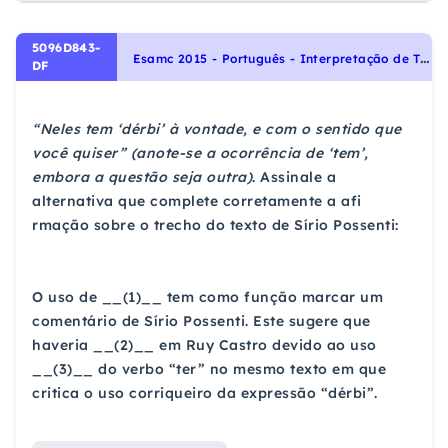
5096D843-
E
samc 2015 - Português - Interpretação de Textos, Parênteses, Uso das aspas, Pontuação, Noções Gerais de Compreensão e Interpretação de Texto
DF
“Neles tem ‘dérbi’ à vontade, e com o sentido que
você quiser” (anote-se a ocorrência de ‘tem’,
embora a questão seja outra)
. Assinale a
alternativa que complete corretamente a afi
rmação sobre o trecho do texto de Sírio Possenti:
O uso de __(1)__ tem como função marcar um
comentário de Sírio Possenti. Este sugere que
haveria __(2)__ em Ruy Castro devido ao uso
__(3)__ do verbo “ter” no mesmo texto em que
critica o uso corriqueiro da expressão “dérbi”.