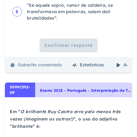
“Se aquele sopro, rumor de caldeira, se
E
transformava em palavras, saíam dali
brutalidades”.
Confirmar resposta
Gabarito comentado
Estatísticas
Aulas
5099C392-
E
samc 2015 - Português - Interpretação de Textos, Adjetivos, Morfologia, Noções Gerais de Compreensão e Interpretação de Texto
DF
Em “
O brilhante Ruy Castro erra pelo menos três
vezes (imaginem os outros!)
”, o uso do adjetivo
“brilhante” é: