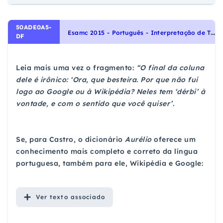
50ADE0A5-
E
samc 2015 - Português - Interpretação de Textos, Noções Gerais de Compreensão e Interpretação de Texto
DF
Leia mais uma vez o fragmento:
“O final da coluna
dele é irônico: ‘Ora, que besteira. Por que não fui
logo ao Google ou à Wikipédia? Neles tem ‘dérbi’ à
vontade, e com o sentido que você quiser’.
Se, para Castro, o dicionário
Aurélio
oferece um
conhecimento mais completo e correto da língua
portuguesa, também para ele, Wikipédia e Google:
Ver
texto associado