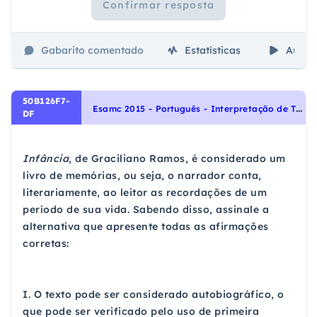
Confirmar resposta
Gabarito comentado
Estatísticas
Aulas
50B126F7-
E
samc 2015 - Português - Interpretação de Textos, Noções Gerais de Compreensão e Interpretação de Texto
DF
Infância
, de Graciliano Ramos, é considerado um
livro de memórias, ou seja, o narrador conta,
literariamente, ao leitor as recordações de um
período de sua vida. Sabendo disso, assinale a
alternativa que apresente todas as afirmações
corretas:
I. O texto pode ser considerado autobiográfico, o
que pode ser verificado pelo uso de primeira