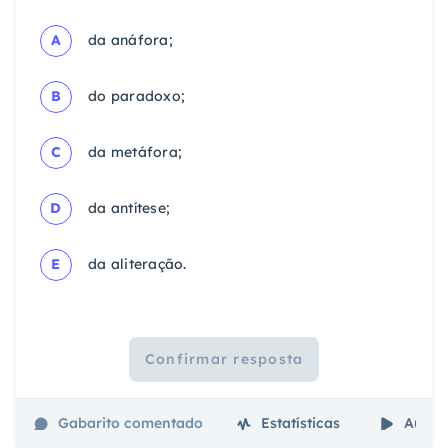
A
da anáfora;
B
do paradoxo;
C
da metáfora;
D
da antítese;
E
da aliteração.
Confirmar resposta
Gabarito comentado
Estatísticas
Aulas