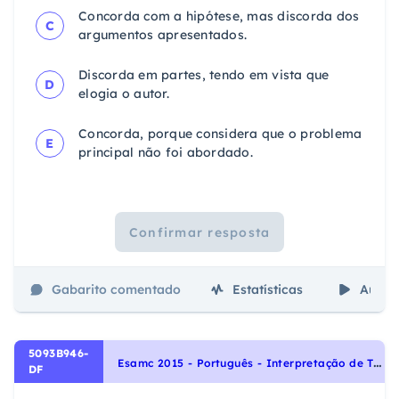
Concorda com a hipótese, mas discorda dos
C
argumentos apresentados.
Discorda em partes, tendo em vista que
D
elogia o autor.
Concorda, porque considera que o problema
E
principal não foi abordado.
Confirmar resposta
Gabarito comentado
Estatísticas
Aulas
5093B946-
E
samc 2015 - Português - Interpretação de Textos, Noções Gerais de Compreensão e Interpretação de Texto
DF