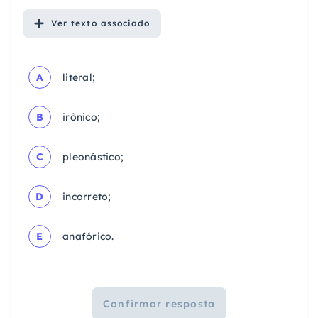
Ver
texto associado
A
literal;
B
irônico;
C
pleonástico;
D
incorreto;
E
anafórico.
Confirmar resposta