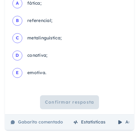
A
fática;
B
referencial;
C
metalinguística;
D
conativa;
E
emotiva.
Confirmar resposta
Gabarito comentado
Estatísticas
Aulas