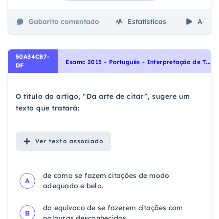
Gabarito comentado
Estatísticas
Aulas
50A34CB7-
E
samc 2015 - Português - Interpretação de Textos, Noções Gerais de Compreensão e Interpretação de Texto
DF
O título do artigo, “Da arte de citar”, sugere um
texto que tratará:
Ver
texto associado
de como se fazem citações de modo
A
adequado e belo.
do equívoco de se fazerem citações com
B
palavras desconhecidas.