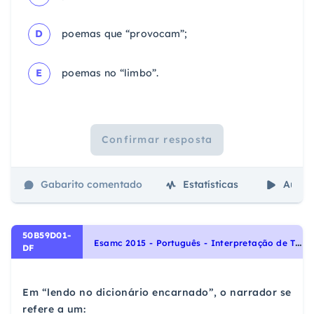
D
poemas que “provocam”;
E
poemas no “limbo”.
Confirmar resposta
Gabarito comentado
Estatísticas
Aulas
50B59D01-
E
samc 2015 - Português - Interpretação de Textos, Noções Gerais de Compreensão e Interpretação de Texto
DF
Em “lendo no dicionário encarnado”, o narrador se
refere a um: