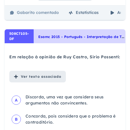
Gabarito comentado
Estatísticas
Aulas
508C7105-
E
samc 2015 - Português - Interpretação de Textos, Noções Gerais de Compreensão e Interpretação de Texto
DF
Em relação à opinião de Ruy Castro, Sírio Possenti:
Ver
texto associado
Discorda, uma vez que considera seus
A
argumentos não convincentes.
Concorda, pois considera que o problema é
B
contraditório.