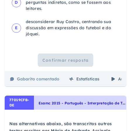
D
perguntas indiretas, como se fossem aos
leitores.
desconsiderar Ruy Castro, centrando sua
E
discussão em expressões do futebol e do
jóquei.
Confirmar resposta
Gabarito comentado
Estatísticas
Aulas
77019CFB-
E
samc 2015 - Português - Interpretação de Textos, Noções Gerais de Compreensão e Interpretação de Texto
DE
Nas alternativas abaixo, são transcritos outros
textos escritos por Mário de Andrade. Assinale