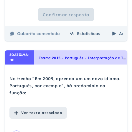
Confirmar resposta
Gabarito comentado
Estatísticas
Aulas
50A7319A-
E
samc 2015 - Português - Interpretação de Textos, Funções da Linguagem: emotiva, apelativa, referencial, metalinguística, fática e poética.
DF
No trecho “Em 2009, aprenda um um novo idioma.
Português, por exemplo”, há predomínio da
função:
Ver
texto associado