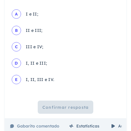
A
I e II;
B
II e III;
C
III e IV;
D
I, II e III;
E
I, II, III e IV.
Confirmar resposta
Gabarito comentado
Estatísticas
Aulas