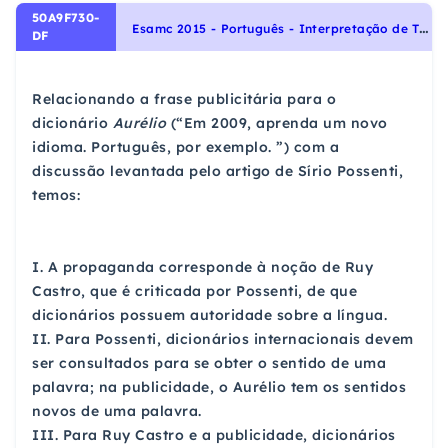
50A9F730-
E
samc 2015 - Português - Interpretação de Textos, Noções Gerais de Compreensão e Interpretação de Texto
DF
Relacionando a frase publicitária para o
dicionário
Aurélio
(“Em 2009, aprenda um novo
idioma. Português, por exemplo. ”) com a
discussão levantada pelo artigo de Sírio Possenti,
temos:
I. A propaganda corresponde à noção de Ruy
Castro, que é criticada por Possenti, de que
dicionários possuem autoridade sobre a língua.
II. Para Possenti, dicionários internacionais devem
ser consultados para se obter o sentido de uma
palavra; na publicidade, o Aurélio tem os sentidos
novos de uma palavra.
III. Para Ruy Castro e a publicidade, dicionários