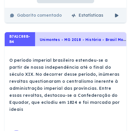
Gabarito comentado
Estatísticas
Aul
B7A1C88B-
U
nimontes - MG 2018 - História - Brasil Monárquico – Primeiro Reinado 1822- 1831, História do Brasil
B4
O período imperial brasileiro estendeu-se a
partir de nossa independência até o final do
século XIX. No decorrer desse período, inúmeras
revoltas questionaram o centralismo inerente à
administração imperial das províncias. Entre
essas revoltas, destacou-se a Confederação do
Equador, que eclodiu em 1824 e foi marcada por
ideais