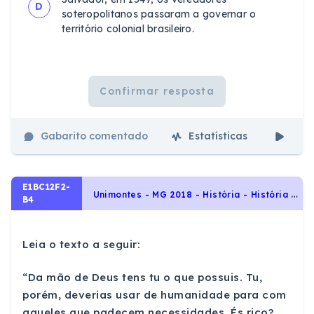
D
soteropolitanos passaram a governar o
território colonial brasileiro.
Confirmar resposta
Gabarito comentado
Estatísticas
Aul
E1BC12F2-
U
nimontes - MG 2018 - História - História Geral, Movimentos de Reforma Religiosa: protestantes e católicos
B4
Leia o texto a seguir:
“Da mão de Deus tens tu o que possuis. Tu,
porém, deverias usar de humanidade para com
aqueles que padecem necessidades. És rico?