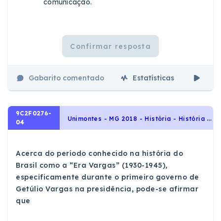
comunicação.
Confirmar resposta
Gabarito comentado
Estatísticas
Aul
9C2F0276-
U
nimontes - MG 2018 - História - História do Brasil, Era Vargas – 1930-1954
04
Acerca do período conhecido na história do
Brasil como a “Era Vargas” (1930-1945),
especificamente durante o primeiro governo de
Getúlio Vargas na presidência, pode-se afirmar
que