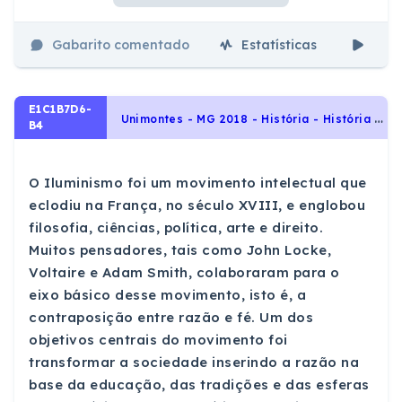
Gabarito comentado
Estatísticas
Aul
E1C1B7D6-
U
nimontes - MG 2018 - História - História Geral, Revolução Intelectual do século XVIII: Iluminismo
B4
O Iluminismo foi um movimento intelectual que
eclodiu na França, no século XVIII, e englobou
filosofia, ciências, política, arte e direito.
Muitos pensadores, tais como John Locke,
Voltaire e Adam Smith, colaboraram para o
eixo básico desse movimento, isto é, a
contraposição entre razão e fé. Um dos
objetivos centrais do movimento foi
transformar a sociedade inserindo a razão na
base da educação, das tradições e das esferas