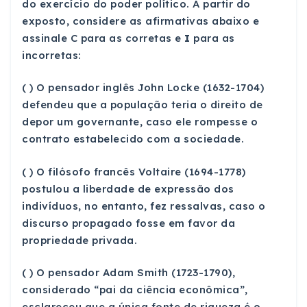
do exercício do poder político. A partir do
exposto, considere as afirmativas abaixo e
assinale C para as corretas e
I
para as
incorretas:
( ) O pensador inglês John Locke (1632-1704)
defendeu que a população teria o direito de
depor um governante, caso ele rompesse o
contrato estabelecido com a sociedade.
( ) O filósofo francês Voltaire (1694-1778)
postulou a liberdade de expressão dos
indivíduos, no entanto, fez ressalvas, caso o
discurso propagado fosse em favor da
propriedade privada.
( ) O pensador Adam Smith (1723-1790),
considerado “pai da ciência econômica”,
esclareceu que a única fonte de riqueza é o