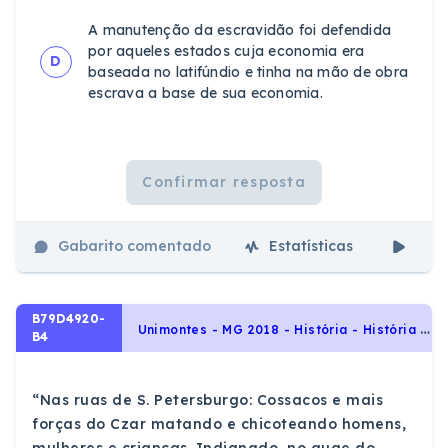
A manutenção da escravidão foi defendida
por aqueles estados cuja economia era
D
baseada no latifúndio e tinha na mão de obra
escrava a base de sua economia.
Confirmar resposta
Gabarito comentado
Estatísticas
Aul
B79D4920-
U
nimontes - MG 2018 - História - História Geral, Período Entre-Guerras: Revolução Russa de 1917
B4
“Nas ruas de S. Petersburgo: Cossacos e mais
forças do Czar matando e chicoteando homens,
mulheres e crianças. Indignado, no auge do