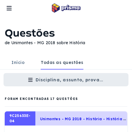
Questões
de Unimontes - MG 2018 sobre História
Início
Todas as questões
Disciplina, assunto, prova...
FORAM ENCONTRADAS
17
QUESTÕES
9C25633E-
U
nimontes - MG 2018 - História - História Geral, Período Entre-Guerras: Totalitarismos
04