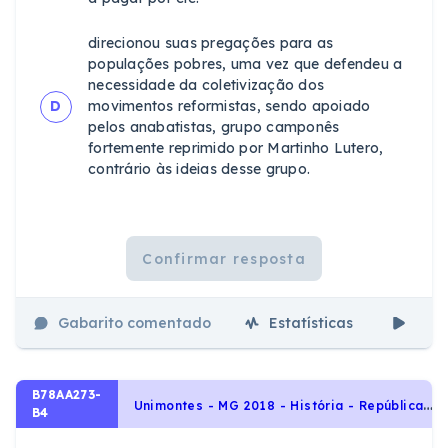
direcionou suas pregações para as
populações pobres, uma vez que defendeu a
necessidade da coletivização dos
D
movimentos reformistas, sendo apoiado
pelos anabatistas, grupo camponês
fortemente reprimido por Martinho Lutero,
contrário às ideias desse grupo.
Confirmar resposta
Gabarito comentado
Estatísticas
Aul
B78AA273-
U
nimontes - MG 2018 - História - República Autoritária : 1964- 1984, História do Brasil
B4