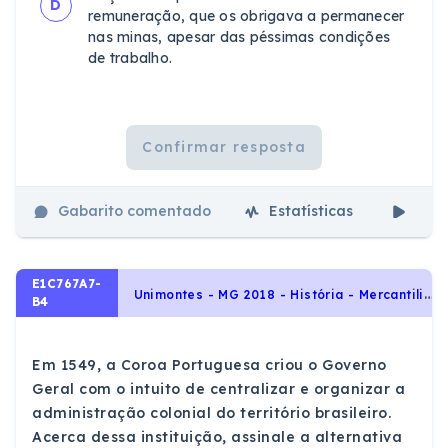
D
remuneração, que os obrigava a permanecer
nas minas, apesar das péssimas condições
de trabalho.
Confirmar resposta
Gabarito comentado
Estatísticas
Aul
E1C767A7-
U
nimontes - MG 2018 - História - Mercantilismo, Colonialismo e a ocupação portuguesa no Brasil, História do Brasil
B4
Em 1549, a Coroa Portuguesa criou o Governo
Geral com o intuito de centralizar e organizar a
administração colonial do território brasileiro.
Acerca dessa instituição, assinale a alternativa