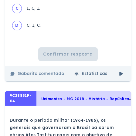
C
I, C, I.
D
C, I, C.
Confirmar resposta
Gabarito comentado
Estatísticas
Aul
9C28851F-
U
nimontes - MG 2018 - História - República Autoritária : 1964- 1984, História do Brasil
04
Durante o período militar (1964-1986), os
generais que governaram o Brasil baixaram
vários Atos Institucionais com o objetivo de