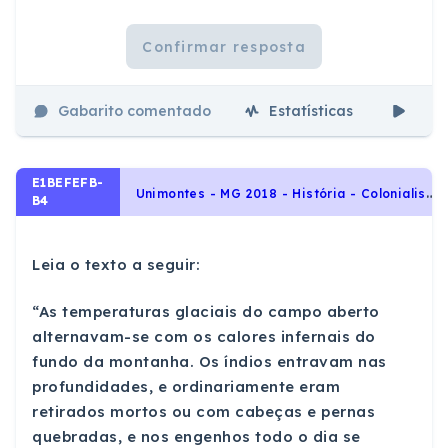
Confirmar resposta
Gabarito comentado
Estatísticas
Aul
E1BEFEFB-
U
nimontes - MG 2018 - História - Colonialismo espanhol: Ocupação e exploração do território americano, História da América Latina
B4
Leia o texto a seguir:
“As temperaturas glaciais do campo aberto
alternavam-se com os calores infernais do
fundo da montanha. Os índios entravam nas
profundidades, e ordinariamente eram
retirados mortos ou com cabeças e pernas
quebradas, e nos engenhos todo o dia se