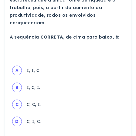
trabalho, pois, a partir do aumento da
produtividade, todos os envolvidos
enriqueceriam.
A sequência
CORRETA
, de cima para baixo, é:
A
I, I, C
B
I, C, I.
C
C, C, I.
D
C, I, C.