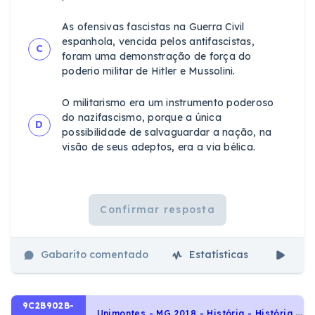
As ofensivas fascistas na Guerra Civil
espanhola, vencida pelos antifascistas,
C
foram uma demonstração de força do
poderio militar de Hitler e Mussolini.
O militarismo era um instrumento poderoso
do nazifascismo, porque a única
D
possibilidade de salvaguardar a nação, na
visão de seus adeptos, era a via bélica.
Confirmar resposta
Gabarito comentado
Estatísticas
Aul
9C2B902B-
U
nimontes - MG 2018 - História - História da América Latina, América Latina na segunda metade do século XX: revoluções, transformações e permanências