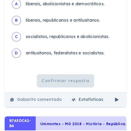
A
liberais, abolicionistas e democráticos.
B
liberais, republicanos e antilusitanos.
C
socialistas, republicanos e abolicionistas.
D
antilusitanos, federalistas e socialistas.
Confirmar resposta
Gabarito comentado
Estatísticas
Aul
B7A5DCA2-
U
nimontes - MG 2018 - História - República Oligárquica - 1889 a 1930, História do Brasil
B4