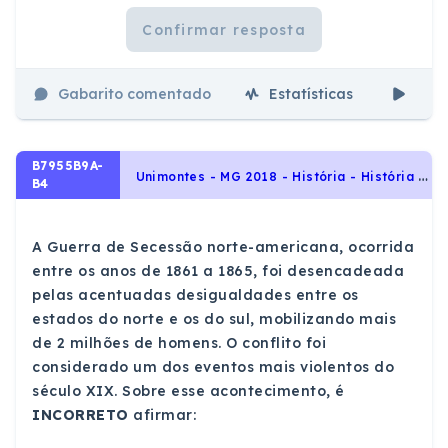
Confirmar resposta
Gabarito comentado
Estatísticas
Aul
B7955B9A-
U
nimontes - MG 2018 - História - História Geral, A estruturação do Estado norte-americano : território, cidadania e política
B4
A Guerra de Secessão norte-americana, ocorrida
entre os anos de 1861 a 1865, foi desencadeada
pelas acentuadas desigualdades entre os
estados do norte e os do sul, mobilizando mais
de 2 milhões de homens. O conflito foi
considerado um dos eventos mais violentos do
século XIX. Sobre esse acontecimento, é
INCORRETO
afirmar: