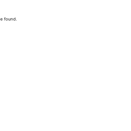
be found
.