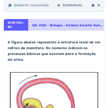
Gabarito comentado
Estatísticas
Aulas
500E7A51-
U
EL 2010 - Biologia - Sistema Excretor Humano, Identidade dos seres vivos
B0
A figura abaixo representa a estrutura renal de um
néfron de mamífero. Os números indicam os
processos básicos que ocorrem para a formação
da urina.