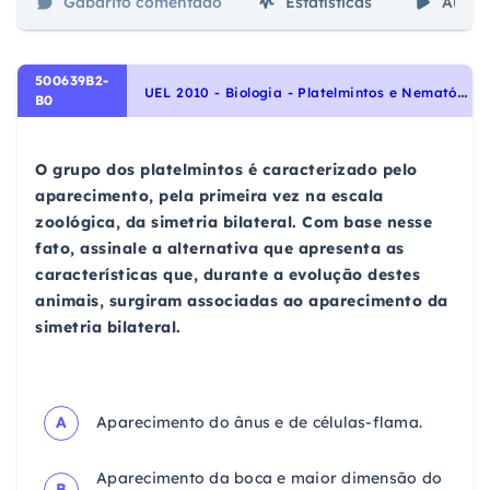
Gabarito comentado
Estatísticas
Aulas
500639B2-
U
EL 2010 - Biologia - Platelmintos e Nematódeos, Identidade dos seres vivos
B0
O grupo dos platelmintos é caracterizado pelo
aparecimento, pela primeira vez na escala
zoológica, da simetria bilateral. Com base nesse
fato, assinale a alternativa que apresenta as
características que, durante a evolução destes
animais, surgiram associadas ao aparecimento da
simetria bilateral.
A
Aparecimento do ânus e de células-flama.
Aparecimento da boca e maior dimensão do
B