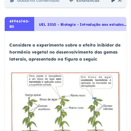
Gabarito comentado
Estatísticas
Aulas
4FF46740-
U
EL 2010 - Biologia - Introdução aos estudos das Plantas, Identidade dos seres vivos
B0
Considere o experimento sobre o efeito inibidor de
hormônio vegetal no desenvolvimento das gemas
laterais, apresentado na figura a seguir.