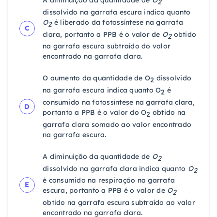
A diminuição da quantidade de
O
2
dissolvido na garrafa escura indica quanto
O
é liberado da fotossíntese na garrafa
2
C
clara, portanto a PPB é o valor de
O
obtido
2
na garrafa escura subtraído do valor
encontrado na garrafa clara.
O aumento da quantidade de O
dissolvido
2
na garrafa escura indica quanto O
é
2
consumido na fotossíntese na garrafa clara,
D
portanto a PPB é o valor do O
obtido na
2
garrafa clara somado ao valor encontrado
na garrafa escura.
A diminuição da quantidade de
O
2
dissolvido na garrafa clara indica quanto
O
2
é consumido na respiração na garrafa
E
escura, portanto a PPB é o valor de
O
2
obtido na garrafa escura subtraído ao valor
encontrado na garrafa clara.