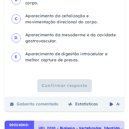
corpo.
Aparecimento da cefalização e
C
movimentação direcional do corpo.
Aparecimento da mesoderme e da cavidade
D
gastrovascular.
Aparecimento de digestão intracelular e
E
melhor captura de presas.
Confirmar resposta
Gabarito comentado
Estatísticas
Aulas
50016D60-
U
EL 2010 - Biologia - Vertebrados, Identidade dos seres vivos