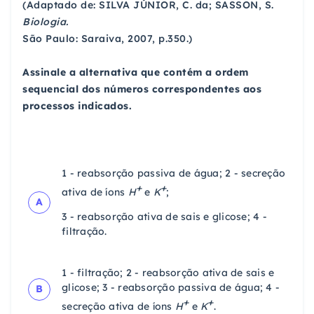
(Adaptado de: SILVA JÚNIOR, C. da; SASSON, S.
Biologia.
São Paulo: Saraiva, 2007, p.350.)
Assinale a alternativa que contém a ordem
sequencial dos números correspondentes aos
processos indicados.
1 - reabsorção passiva de água; 2 - secreção
+
+
ativa de íons
H
e
K
;
A
3 - reabsorção ativa de sais e glicose; 4 -
filtração.
1 - filtração; 2 - reabsorção ativa de sais e
glicose; 3 - reabsorção passiva de água; 4 -
B
+
+
secreção ativa de íons
H
e
K
.