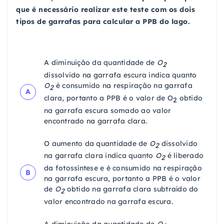
que é necessário realizar este teste com os dois
tipos de garrafas para calcular a PPB do lago.
A diminuição da quantidade de
O
2
dissolvido na garrafa escura indica quanto
O
é consumido na respiração na garrafa
2
A
clara, portanto a PPB é o valor de O
obtido
2
na garrafa escura somado ao valor
encontrado na garrafa clara.
O aumento da quantidade de
O
dissolvido
2
na garrafa clara indica quanto
O
é liberado
2
da fotossíntese e é consumido na respiração
B
na garrafa escura, portanto a PPB é o valor
de
O
obtido na garrafa clara subtraído do
2
valor encontrado na garrafa escura.