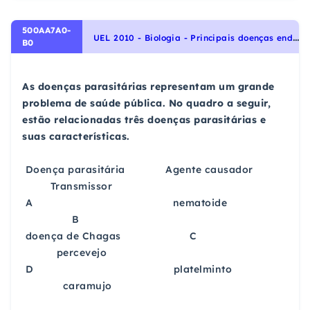
500AA7A0-
U
EL 2010 - Biologia - Principais doenças endêmicas no Brasil, Qualidade de vida das populações humanas
B0
As doenças parasitárias representam um grande
problema de saúde pública. No quadro a seguir,
estão relacionadas três doenças parasitárias e
suas características.
Doença parasitária Agente causador
Transmissor
A nematoide
B
doença de Chagas C
percevejo
D platelminto
caramujo