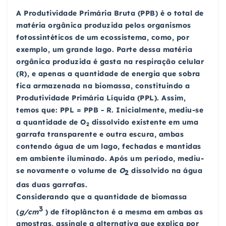
A Produtividade Primária Bruta (PPB) é o total de
matéria orgânica produzida pelos organismos
fotossintéticos de um ecossistema, como, por
exemplo, um grande lago. Parte dessa matéria
orgânica produzida é gasta na respiração celular
(R), e apenas a quantidade de energia que sobra
fica armazenada na biomassa, constituindo a
Produtividade Primária Líquida (PPL). Assim,
temos que: PPL = PPB - R. Inicialmente, mediu-se
a quantidade de O
dissolvido existente em uma
2
garrafa transparente e outra escura, ambas
contendo água de um lago, fechadas e mantidas
em ambiente iluminado. Após um período, mediu-
se novamente o volume de
O
dissolvido na água
2
das duas garrafas.
Considerando que a quantidade de biomassa
3
(
g/cm
) de fitoplâncton é a mesma em ambas as
amostras, assinale a alternativa que explica por