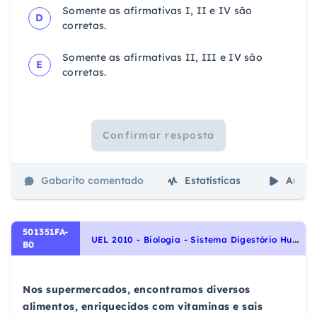
Somente as afirmativas I, II e IV são
D
corretas.
Somente as afirmativas II, III e IV são
E
corretas.
Confirmar resposta
Gabarito comentado
Estatísticas
Aulas
501351FA-
U
EL 2010 - Biologia - Sistema Digestório Humano, Identidade dos seres vivos
B0
Nos supermercados, encontramos diversos
alimentos, enriquecidos com vitaminas e sais