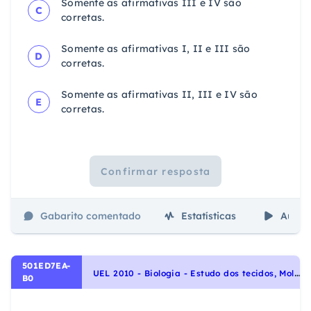
Somente as afirmativas III e IV são
C
corretas.
Somente as afirmativas I, II e III são
D
corretas.
Somente as afirmativas II, III e IV são
E
corretas.
Confirmar resposta
Gabarito comentado
Estatísticas
Aulas
501ED7EA-
U
EL 2010 - Biologia - Estudo dos tecidos, Moléculas, células e tecidos
B0