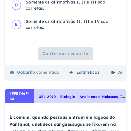
Somente as afirmativas I, II e III são
D
corretas.
Somente as afirmativas II, III e IV são
E
corretas.
Confirmar resposta
Gabarito comentado
Estatísticas
Aulas
4FFE746F-
U
EL 2010 - Biologia - Anelídeos e Moluscos, Identidade dos seres vivos
B0
É comum, quando pessoas entram em lagoas do
Pantanal, anelídeos sanguessugas se fixarem na