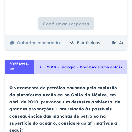
Confirmar resposta
Gabarito comentado
Estatísticas
Aulas
5022A99A-
U
EL 2010 - Biologia - Problemas ambientais e medidas de conservação, Ecologia e ciências ambientais
B0
O vazamento de petróleo causado pela explosão
da plataforma oceânica no Golfo do México, em
abril de 2010, provocou um desastre ambiental de
grandes proporções. Com relação às possíveis
consequências das manchas de petróleo na
superfície do oceano, considere as afirmativas a
seguir.