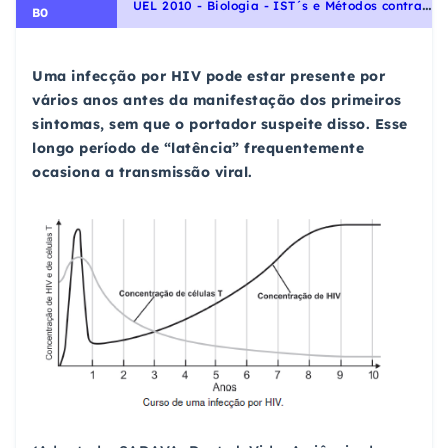
U
EL 2010 - Biologia - IST´s e Métodos contraceptivos, Qualidade de vida das populações humanas
B0
Uma infecção por HIV pode estar presente por
vários anos antes da manifestação dos primeiros
sintomas, sem que o portador suspeite disso. Esse
longo período de “latência” frequentemente
ocasiona a transmissão viral.