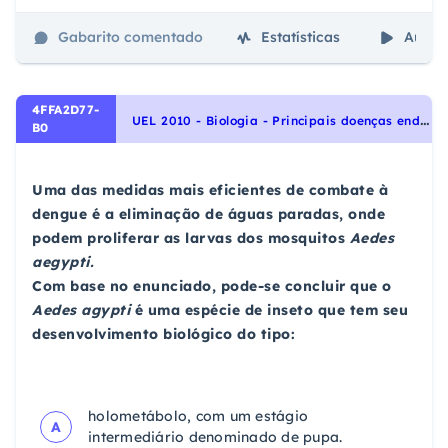
Gabarito comentado
Estatísticas
Aulas
4FFA2D77-
U
EL 2010 - Biologia - Principais doenças endêmicas no Brasil, Qualidade de vida das populações humanas
B0
Uma das medidas mais eficientes de combate à
dengue é a eliminação de águas paradas, onde
podem proliferar as larvas dos mosquitos
Aedes
aegypti.
Com base no enunciado, pode-se concluir que o
Aedes agypti
é uma espécie de inseto que tem seu
desenvolvimento biológico do tipo:
holometábolo, com um estágio
A
intermediário denominado de pupa.