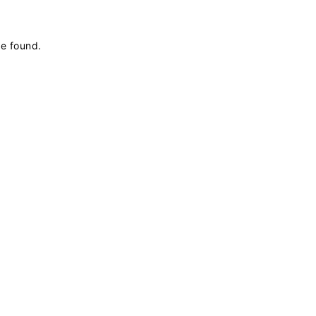
be found
.