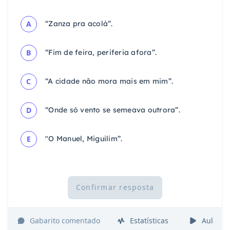
A
“Zanza pra acolá”.
B
“Fim de feira, periferia afora”.
C
“A cidade não mora mais em mim”.
D
“Onde só vento se semeava outrora”.
E
"O Manuel, Miguilim”.
Confirmar resposta
Gabarito comentado
Estatísticas
Aulas