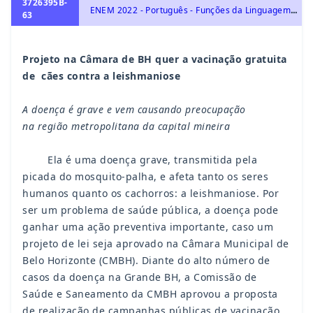
3726395B-
E
NEM 2022 - Português - Funções da Linguagem: emotiva, apelativa, referencial, metalinguística, fática e poética.
63
Projeto na Câmara de BH quer a vacinação gratuita
de
cães contra a leishmaniose
A doença é grave e vem causando preocupação
na
região metropolitana da capital mineira
Ela é uma doença grave, transmitida pela
picada do
mosquito-palha, e afeta tanto os seres
humanos quanto
os cachorros: a leishmaniose. Por
ser um problema de saúde pública, a doença pode
ganhar uma ação preventiva importante, caso um
projeto de lei seja aprovado na Câmara Municipal de
Belo Horizonte (CMBH). Diante do alto número de
casos da doença na Grande BH, a Comissão de
Saúde e Saneamento da CMBH aprovou a proposta
de realização de campanhas públicas de vacinação