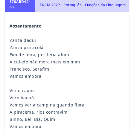
370ABD4C-
E
NEM 2022 - Português - Funções da Linguagem: emotiva, apelativa, referencial, metalinguística, fática e poética.
63
Assentamento
Zanza daqui
Zanza pra acolá
Fim de feira, periferia afora
A cidade não mora mais em mim
Francisco, Serafim
Vamos embora
Ver o capim
Vero baobá
Vamos ver a campina quando flora
A piracema, rios contravim
Binho, Bel, Bia, Quim
Vamos embora