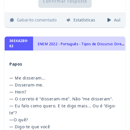
Confirmar resposta
Gabarito comentado
Estatísticas
Aulas
36E4A2B9-
E
NEM 2022 - Português - Tipos de Discurso: Direto, Indireto e Indireto Livre
63
Papos
— Me disseram...
— Disseram-me.
— Hein?
— O correto é “disseram-me”. Não “me disseram”.
— Eu falo como quero. E te digo mais... Ou é “digo-
te”?
—O quê?
— Digo-te que você