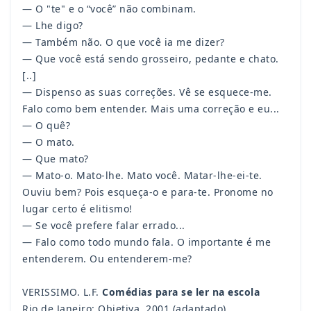
— O "te" e o “você” não combinam.
— Lhe digo?
— Também não. O que você ia me dizer?
— Que você está sendo grosseiro, pedante e chato.
[..]
— Dispenso as suas correções. Vê se esquece-me.
Falo como bem entender. Mais uma correção e eu...
— O quê?
— O mato.
— Que mato?
— Mato-o. Mato-lhe. Mato você. Matar-lhe-ei-te.
Ouviu bem? Pois esqueça-o e para-te. Pronome no
lugar certo é elitismo!
— Se você prefere falar errado...
— Falo como todo mundo fala. O importante é me
entenderem. Ou entenderem-me?
VERISSIMO. L.F.
Comédias para se ler na escola
Rio de Janeiro: Objetiva. 2001 (adaptado)