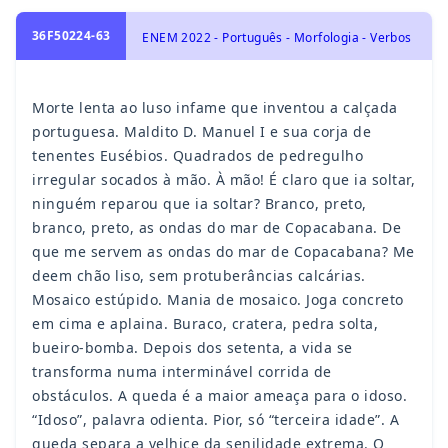
36F50224-63
ENEM 2022 - Português - Morfologia - Verbos
Morte lenta ao luso infame que inventou a calçada
portuguesa. Maldito D. Manuel I e sua corja de
tenentes Eusébios. Quadrados de pedregulho
irregular socados à mão. À mão! É claro que ia soltar,
ninguém reparou que ia soltar? Branco, preto,
branco, preto, as ondas do mar de Copacabana. De
que me servem as ondas do mar de Copacabana? Me
deem chão liso, sem protuberâncias calcárias.
Mosaico estúpido. Mania de mosaico. Joga concreto
em cima e aplaina. Buraco, cratera, pedra solta,
bueiro-bomba. Depois dos setenta, a vida se
transforma numa interminável corrida de
obstáculos. A queda é a maior ameaça para o idoso.
“Idoso”, palavra odienta. Pior, só “terceira idade”. A
queda separa a velhice da senilidade extrema. O