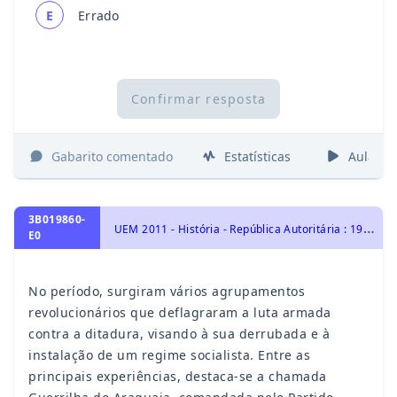
E
Errado
Confirmar resposta
Gabarito comentado
Estatísticas
Aulas
3B019860-
U
EM 2011 - História - República Autoritária : 1964- 1984, História do Brasil
E0
No período, surgiram vários agrupamentos
revolucionários que deflagraram a luta armada
contra a ditadura, visando à sua derrubada e à
instalação de um regime socialista. Entre as
principais experiências, destaca-se a chamada