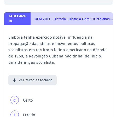
3ADECA69-
U
EM 2011 - História - História Geral, Trinta anos de ouro: expansão do socialismo ( 1945- 1975)
E0
Embora tenha exercido notável influência na
propagação das ideias e movimentos políticos
socialistas em território latino-americano na década
de 1960, a Revolução Cubana não tinha, de início,
uma definição socialista.
Ver
texto associado
C
Certo
E
Errado