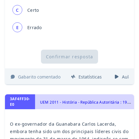
C
Certo
E
Errado
Confirmar resposta
Gabarito comentado
Estatísticas
Aulas
3AF4FF30-
U
EM 2011 - História - República Autoritária : 1964- 1984, História do Brasil
E0
O ex-governador da Guanabara Carlos Lacerda,
embora tenha sido um dos principais líderes civis do
movimento de 31 de março de 1964, indispôs-se com