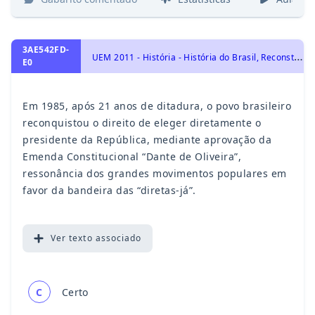
3AE542FD-
U
EM 2011 - História - História do Brasil, Reconstrução Democrática : Governo Sarney
E0
Em 1985, após 21 anos de ditadura, o povo brasileiro
reconquistou o direito de eleger diretamente o
presidente da República, mediante aprovação da
Emenda Constitucional “Dante de Oliveira”,
ressonância dos grandes movimentos populares em
favor da bandeira das “diretas-já”.
Ver
texto associado
C
Certo