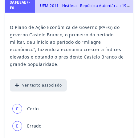
3AFE8AEF-
U
EM 2011 - História - República Autoritária : 1964- 1984
E0
O Plano de Ação Econômica de Governo (PAEG) do
governo Castelo Branco, o primeiro do período
militar, deu início ao período do “milagre
econômico”, fazendo a economia crescer a índices
elevados e dotando o presidente Castelo Branco de
grande popularidade.
Ver
texto associado
C
Certo
E
Errado