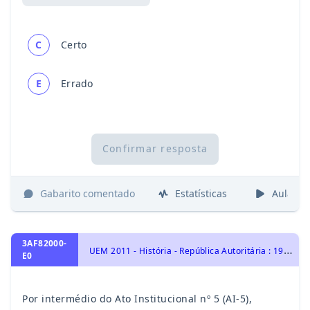
C
Certo
E
Errado
Confirmar resposta
Gabarito comentado
Estatísticas
Aulas
3AF82000-
U
EM 2011 - História - República Autoritária : 1964- 1984, História do Brasil
E0
Por intermédio do Ato Institucional nº 5 (AI-5),