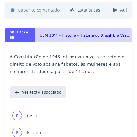
Gabarito comentado
Estatísticas
Aulas
3B1F3E7A-
U
EM 2011 - História - História do Brasil, Era Vargas – 1930-1954
E0
A Constituição de 1946 introduziu o voto secreto e o
direito de voto aos analfabetos, às mulheres e aos
menores de idade a partir de 16 anos.
Ver
texto associado
C
Certo
E
Errado