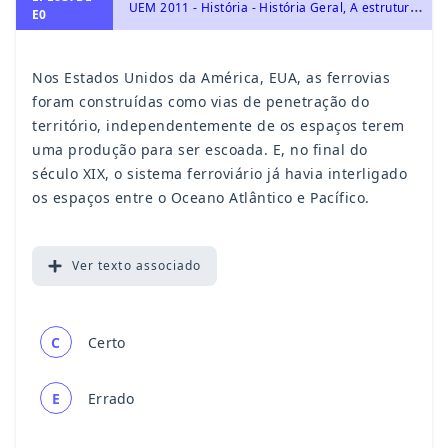
U
EM 2011 - História - História Geral, A estruturação do Estado norte-americano : território, cidadania e política
E0
Nos Estados Unidos da América, EUA, as ferrovias
foram construídas como vias de penetração do
território, independentemente de os espaços terem
uma produção para ser escoada. E, no final do
século XIX, o sistema ferroviário já havia interligado
os espaços entre o Oceano Atlântico e Pacífico.
Ver
texto associado
C
Certo
E
Errado