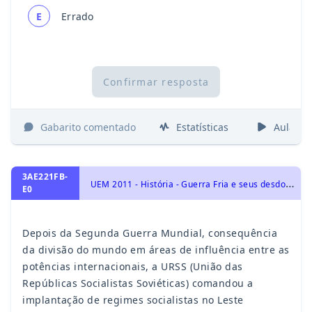
E
Errado
Confirmar resposta
Gabarito comentado
Estatísticas
Aulas
3AE221FB-
U
EM 2011 - História - Guerra Fria e seus desdobramentos, História Geral
E0
Depois da Segunda Guerra Mundial, consequência
da divisão do mundo em áreas de influência entre as
potências internacionais, a URSS (União das
Repúblicas Socialistas Soviéticas) comandou a
implantação de regimes socialistas no Leste