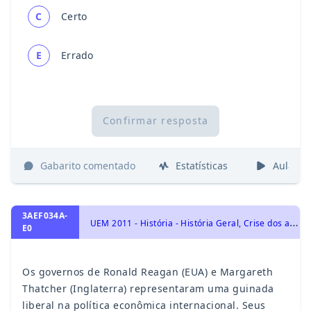
C
Certo
E
Errado
Confirmar resposta
Gabarito comentado
Estatísticas
Aulas
3AEF034A-
U
EM 2011 - História - História Geral, Crise dos anos 70 e Desmonte do “Welfare State”
E0
Os governos de Ronald Reagan (EUA) e Margareth
Thatcher (Inglaterra) representaram uma guinada
liberal na política econômica internacional. Seus