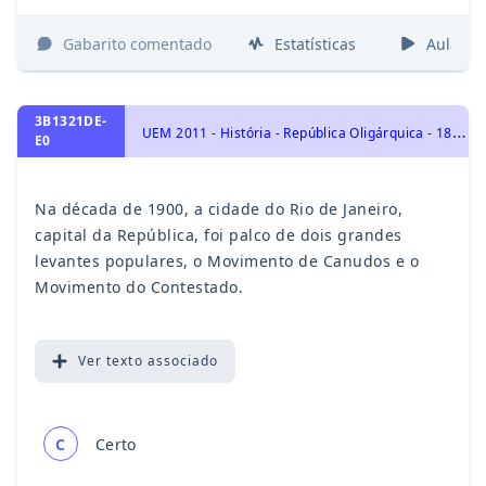
Gabarito comentado
Estatísticas
Aulas
3B1321DE-
U
EM 2011 - História - República Oligárquica - 1889 a 1930, História do Brasil
E0
Na década de 1900, a cidade do Rio de Janeiro,
capital da República, foi palco de dois grandes
levantes populares, o Movimento de Canudos e o
Movimento do Contestado.
Ver
texto associado
C
Certo