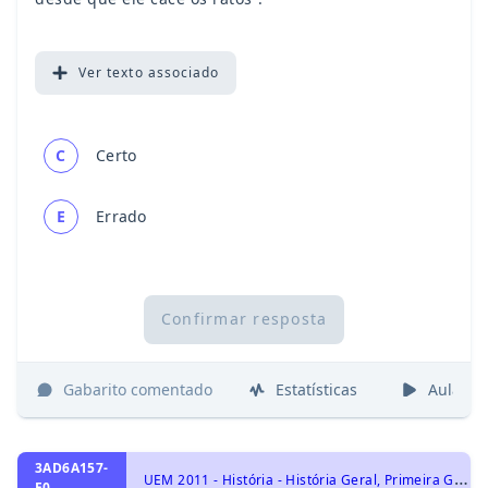
Ver
texto associado
C
Certo
E
Errado
Confirmar resposta
Gabarito comentado
Estatísticas
Aulas
3AD6A157-
U
EM 2011 - História - História Geral, Primeira Guerra Mundial
E0