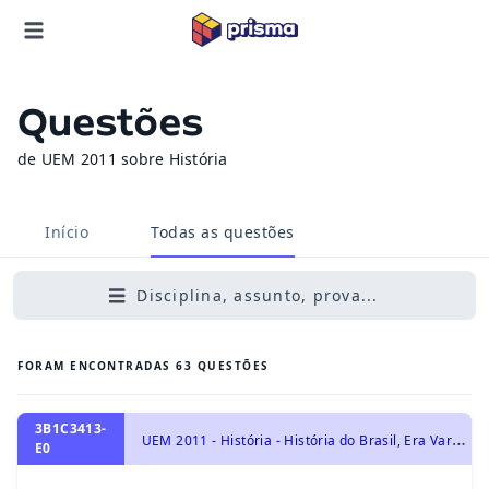
Questões
de UEM 2011 sobre História
Início
Todas as questões
Disciplina, assunto, prova...
FORAM ENCONTRADAS
63
QUESTÕES
3B1C3413-
U
EM 2011 - História - História do Brasil, Era Vargas – 1930-1954
E0