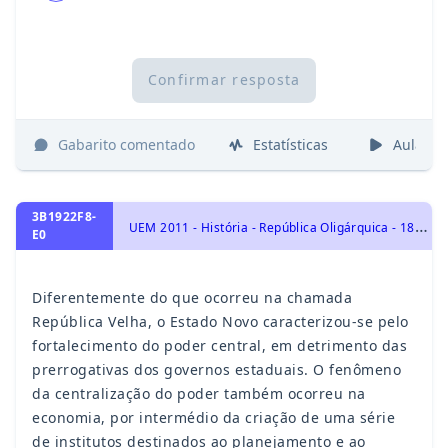
Confirmar resposta
Gabarito comentado
Estatísticas
Aulas
3B1922F8-
U
EM 2011 - História - República Oligárquica - 1889 a 1930, História do Brasil, Era Vargas – 1930-1954
E0
Diferentemente do que ocorreu na chamada
República Velha, o Estado Novo caracterizou-se pelo
fortalecimento do poder central, em detrimento das
prerrogativas dos governos estaduais. O fenômeno
da centralização do poder também ocorreu na
economia, por intermédio da criação de uma série
de institutos destinados ao planejamento e ao