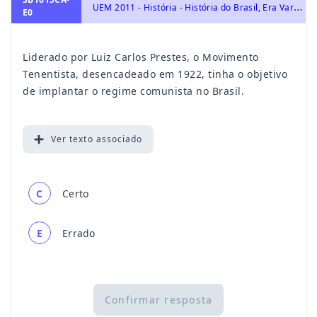
U
EM 2011 - História - História do Brasil, Era Vargas – 1930-1954
E0
Liderado por Luiz Carlos Prestes, o Movimento
Tenentista, desencadeado em 1922, tinha o objetivo
de implantar o regime comunista no Brasil.
Ver
texto associado
C
Certo
E
Errado
Confirmar resposta