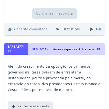
Confirmar resposta
Gabarito comentado
Estatísticas
Aulas
3AFBA377-
U
EM 2011 - História - República Autoritária : 1964- 1984, História do Brasil
E0
Além do crescimento da oposição, os primeiros
governos militares tiveram de enfrentar a
instabilidade política provocada pela morte, no
exercício do cargo, dos presidentes Castelo Branco e
Costa e Silva, por motivos de doença.
Ver
texto associado