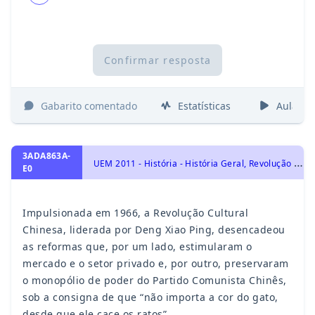
Confirmar resposta
Gabarito comentado
Estatísticas
Aulas
3ADA863A-
U
EM 2011 - História - História Geral, Revolução Chinesa
E0
Impulsionada em 1966, a Revolução Cultural
Chinesa, liderada por Deng Xiao Ping, desencadeou
as reformas que, por um lado, estimularam o
mercado e o setor privado e, por outro, preservaram
o monopólio de poder do Partido Comunista Chinês,
sob a consigna de que “não importa a cor do gato,
desde que ele cace os ratos”.