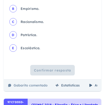
B
Empirismo.
C
Racionalismo.
D
Patrística.
E
Escolástica.
Confirmar resposta
Gabarito comentado
Estatísticas
Aulas
97C7D35D-
C
ESMAC 2018 - Filosofia - Ética e Liberdade, Conceitos Filosóficos