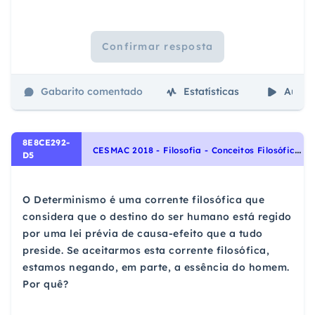
Confirmar resposta
Gabarito comentado
Estatísticas
Aulas
8E8CE292-
C
ESMAC 2018 - Filosofia - Conceitos Filosóficos
D5
O Determinismo é uma corrente filosófica que
considera que o destino do ser humano está regido
por uma lei prévia de causa-efeito que a tudo
preside. Se aceitarmos esta corrente filosófica,
estamos negando, em parte, a essência do homem.
Por quê?