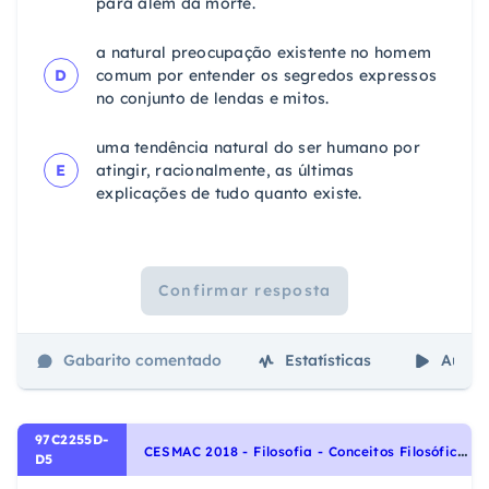
para além da morte.
a natural preocupação existente no homem
D
comum por entender os segredos expressos
no conjunto de lendas e mitos.
uma tendência natural do ser humano por
E
atingir, racionalmente, as últimas
explicações de tudo quanto existe.
Confirmar resposta
Gabarito comentado
Estatísticas
Aulas
97C2255D-
C
ESMAC 2018 - Filosofia - Conceitos Filosóficos
D5