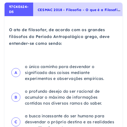
97C4E624-
C
ESMAC 2018 - Filosofia - O que é a Filosofia, O Fazer Filosófico
D5
O ato de filosofar, de acordo com os grandes
filósofos do Período Antropológico grego, deve
entender-se como sendo:
o único caminho para desvendar o
A
significado das coisas mediante
experimentos e observações empíricas.
o profundo desejo do ser racional de
B
acumular o máximo de informações
contidas nos diversos ramos do saber.
a busca incessante do ser humano para
C
desvendar o próprio destino e as realidades