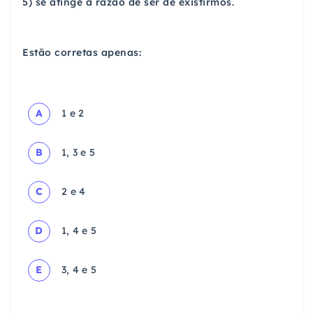
5) se atinge a razão de ser de existirmos.
Estão corretas apenas:
A
1 e 2
B
1, 3 e 5
C
2 e 4
D
1, 4 e 5
E
3, 4 e 5