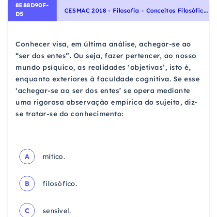
8E88D90F-
C
ESMAC 2018 - Filosofia - Conceitos Filosóficos
D5
Conhecer visa, em última análise, achegar-se ao
“ser dos entes”. Ou seja, fazer pertencer, ao nosso
mundo psíquico, as realidades ‘objetivas’, isto é,
enquanto exteriores à faculdade cognitiva. Se esse
‘achegar-se ao ser dos entes’ se opera mediante
uma rigorosa observação empírica do sujeito, diz-
se tratar-se do conhecimento:
A
mítico.
B
filosófico.
C
sensível.