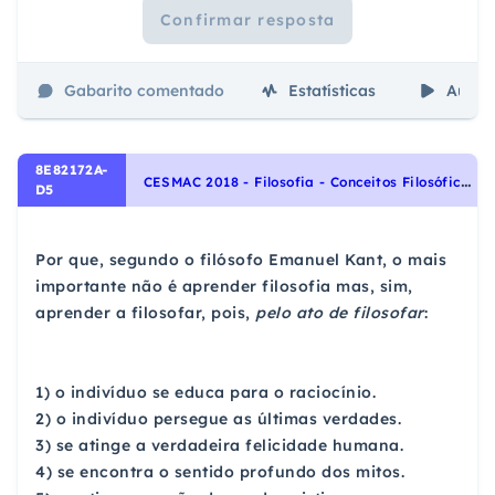
Confirmar resposta
Gabarito comentado
Estatísticas
Aulas
8E82172A-
C
ESMAC 2018 - Filosofia - Conceitos Filosóficos
D5
Por que, segundo o filósofo Emanuel Kant, o mais
importante não é aprender filosofia mas, sim,
aprender a filosofar, pois,
pelo ato de filosofar
:
1) o indivíduo se educa para o raciocínio.
2) o indivíduo persegue as últimas verdades.
3) se atinge a verdadeira felicidade humana.
4) se encontra o sentido profundo dos mitos.