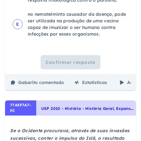
resposta imunológica contra o parasita.
no nematelminto causador da doença, pode
ser utilizada na produção de uma vacina
E
capaz de imunizar o ser humano contra
infecções por esses organismos.
Confirmar resposta
Gabarito comentado
Estatísticas
Aulas
77A5F7A7-
U
SP 2010 - História - História Geral, Expansão Comercial a Marítima: a busca de novos mundos
FC
Se o Ocidente procurava, através de suas invasões
sucessivas, conter o impulso do Islã, o resultado