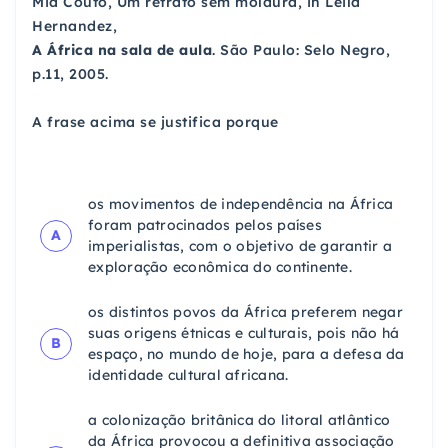
Mia Couto, Um retrato sem moldura, in Leila
Hernandez,
A África na sala de aula
. São Paulo: Selo Negro,
p.11, 2005.
A frase acima se justifica porque
os movimentos de independência na África
foram patrocinados pelos países
A
imperialistas, com o objetivo de garantir a
exploração econômica do continente.
os distintos povos da África preferem negar
suas origens étnicas e culturais, pois não há
B
espaço, no mundo de hoje, para a defesa da
identidade cultural africana.
a colonização britânica do litoral atlântico
da África provocou a definitiva associação