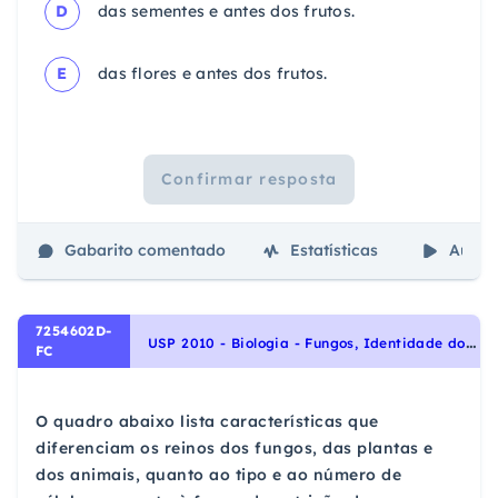
D
das sementes e antes dos frutos.
E
das flores e antes dos frutos.
Confirmar resposta
Gabarito comentado
Estatísticas
Aulas
7254602D-
U
SP 2010 - Biologia - Fungos, Identidade dos seres vivos
FC
O quadro abaixo lista características que
diferenciam os reinos dos fungos, das plantas e
dos animais, quanto ao tipo e ao número de