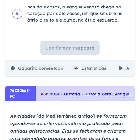
nos dois casos, o sangue venoso chega ao
E
coração por dois vasos, um que se abre no
átrio direito e o outro, no átrio esquerdo.
Confirmar resposta
Gabarito comentado
Estatísticas
Aulas
76C32668-
U
SP 2010 - História - História Geral, Antiguidade Ocidental (Gregos, Romanos e Macedônios)
FC
As cidades
[do Mediterrâneo antigo]
se formaram,
opondo-se ao internacionalismo praticado pelas
antigas aristocracias. Elas se fecharam e criaram
uma identidade própria, que lhes dava força e