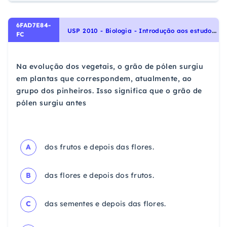
6FAD7E84-
U
SP 2010 - Biologia - Introdução aos estudos das Plantas, Identidade dos seres vivos
FC
Na evolução dos vegetais, o grão de pólen surgiu
em plantas que correspondem, atualmente, ao
grupo dos pinheiros. Isso significa que o grão de
pólen surgiu antes
A
dos frutos e depois das flores.
B
das flores e depois dos frutos.
C
das sementes e depois das flores.