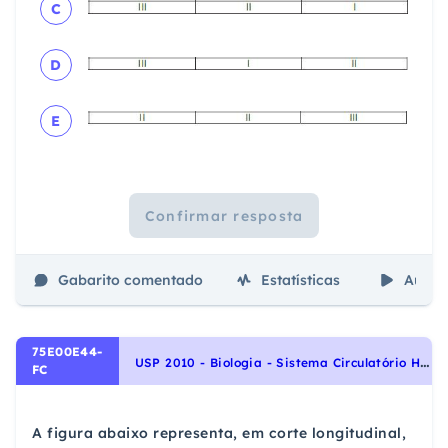
C
D
E
Confirmar resposta
Gabarito comentado
Estatísticas
Aulas
75E00E44-
U
SP 2010 - Biologia - Sistema Circulatório Humano, Identidade dos seres vivos
FC
A figura abaixo representa, em corte longitudinal,