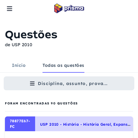
Questões
de USP 2010
Início
Todas as questões
Disciplina, assunto, prova...
FORAM ENCONTRADAS
90
QUESTÕES
78877E67-
U
SP 2010 - História - História Geral, Expansão Comercial a Marítima: a busca de novos mundos
FC