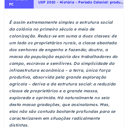
U
SP 2010 - História - Período Colonial: produção de riqueza e escravismo, História do Brasil
FC
É assim extremamente simples a estrutura social
da colônia no primeiro século e meio de
colonização. Reduz-se em suma a duas classes: de
um lado os proprietários rurais, a classe abastada
dos senhores de engenho e fazenda; doutro, a
massa da população espúria dos trabalhadores do
campo, escravos e semilivres. Da simplicidade da
infraestrutura econômica – a terra, única força
produtiva, absorvida pela grande exploração
agrícola – deriva a da estrutura social: a reduzida
classe de proprietários e a grande massa,
explorada e oprimida. Há naturalmente no seio
desta massa gradações, que assinalamos. Mas,
elas não são contudo bastante profundas para se
caracterizarem em situações radicalmente
distintas.