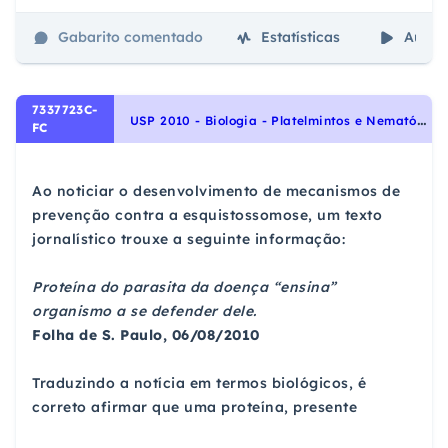
Gabarito comentado
Estatísticas
Aulas
7337723C-
U
SP 2010 - Biologia - Platelmintos e Nematódeos, Identidade dos seres vivos
FC
Ao noticiar o desenvolvimento de mecanismos de
prevenção contra a esquistossomose, um texto
jornalístico trouxe a seguinte informação:
Proteína do parasita da doença “ensina”
organismo a se defender dele.
Folha de S. Paulo, 06/08/2010
Traduzindo a notícia em termos biológicos, é
correto afirmar que uma proteína, presente