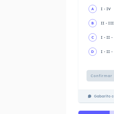
A
I - IV
B
II - III
C
I - II -
D
I - II -
Confirmar 
Gabarito 