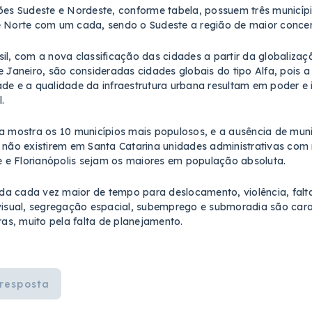
ões Sudeste e Nordeste, conforme tabela, possuem três municíp
 Norte com um cada, sendo o Sudeste a região de maior concen
il, com a nova classificação das cidades a partir da globalizaç
e Janeiro, são consideradas cidades globais do tipo Alfa, pois 
de e a qualidade da infraestrutura urbana resultam em poder e 
.
a mostra os 10 municípios mais populosos, e a ausência de muni
 não existirem em Santa Catarina unidades administrativas co
le e Florianópolis sejam os maiores em população absoluta.
 cada vez maior de tempo para deslocamento, violência, falta 
visual, segregação espacial, subemprego e submoradia são car
iras, muito pela falta de planejamento.
resposta