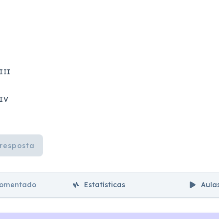
 III
 IV
resposta
comentado
Estatísticas
Aula