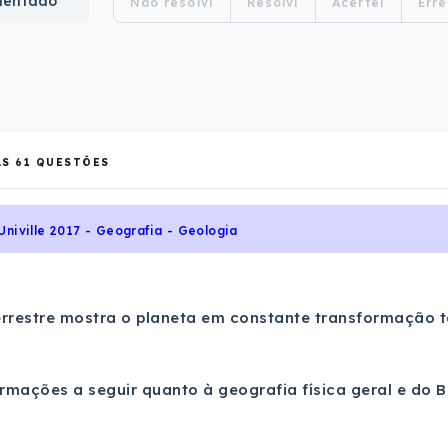
mentado
Não resolvi
Resolvi
Acertei
Erre
AS
61
QUESTÕES
Univille 2017 - Geografia - Geologia
errestre mostra o planeta em constante transformação t
irmações a seguir quanto à geografia física geral e do Br