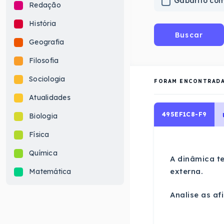
Gabarito co
Redação
História
Buscar
Geografia
Filosofia
Sociologia
FORAM ENCONTRAD
Atualidades
495EF1C8-F9
Biologia
Física
Química
A dinâmica t
externa.
Matemática
Analise as af