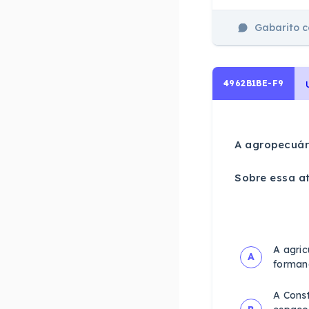
Gabarito 
4962B1BE-F9
A agropecuári
Sobre essa a
A agric
A
forman
A Const