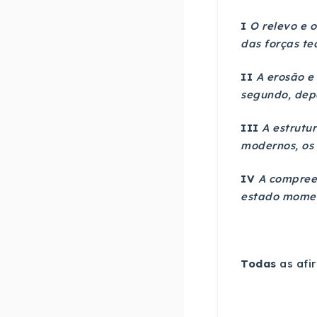
I
O relevo e 
das forças t
II
A erosão e
segundo, dep
III
A estrutu
modernos, os 
IV
A compreen
estado momen
Todas
as afi