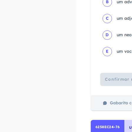
B
um advé
C
um adje
D
um neo
E
um voc
Confirmar 
Gabarito 
6258EC24-76
U