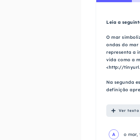
Leia a seguint
O mar simboli
ondas do mar s
representa a i
vida como a m
<http://tinyu
Na segunda es
definição apre
Ver
texto
A
o mar, 