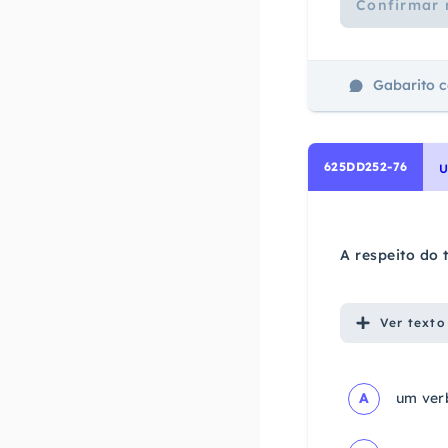
Confirmar 
Gabarito 
625DD252-76
A respeito do
Ver
texto
A
um verb