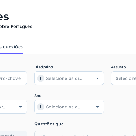
es
obre Português
s questões
Disciplina
Assunto
1
Ano
1
Questões que