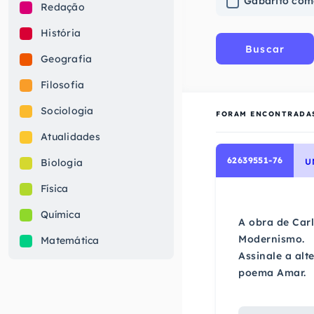
Gabarito com
Redação
História
Buscar
Geografia
Filosofia
Sociologia
FORAM ENCONTRADA
Atualidades
62639551-76
Biologia
U
Física
Química
A obra de Car
Modernismo.
Matemática
Assinale a al
poema Amar.