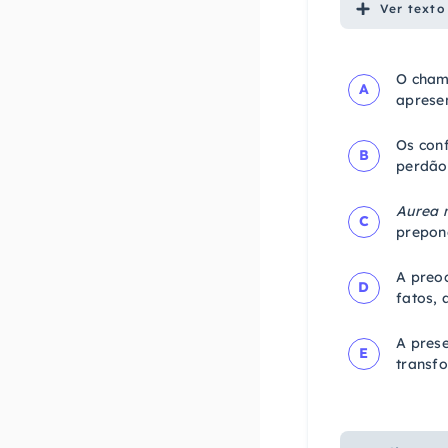
Ver
texto
O cham
A
aprese
Os conf
B
perdão
Aurea 
C
prepond
A preo
D
fatos, 
A pres
E
transf