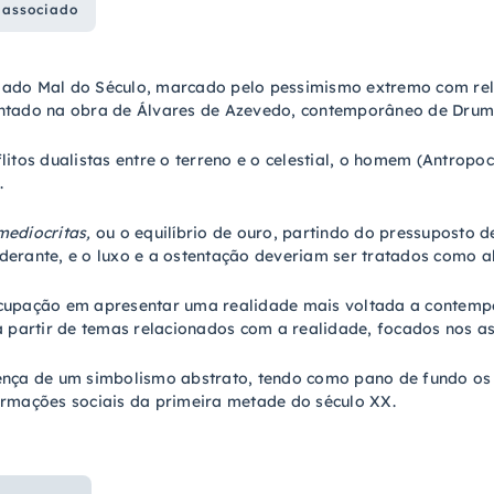
 associado
ado Mal do Século, marcado pelo pessimismo extremo com rela
ntado na obra de Álvares de Azevedo, contemporâneo de Dru
litos dualistas entre o terreno e o celestial, o homem (Antropo
.
mediocritas,
ou o equilíbrio de ouro, partindo do pressuposto d
erante, e o luxo e a ostentação deveriam ser tratados como al
cupação em apresentar uma realidade mais voltada a contemp
a partir de temas relacionados com a realidade, focados nos as
ença de um simbolismo abstrato, tendo como pano de fundo os
ormações sociais da primeira metade do século XX.