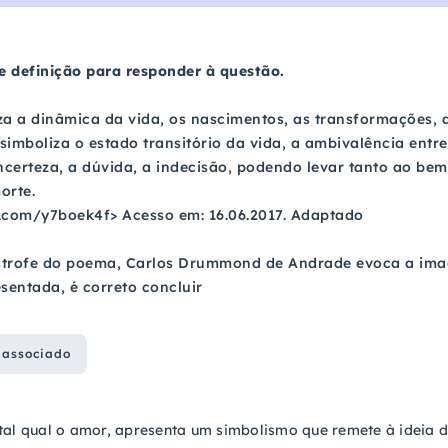
e definição para responder à questão.
za a dinâmica da vida, os nascimentos, as transformações, 
imboliza o estado transitório da vida, a ambivalência entre 
ncerteza, a dúvida, a indecisão, podendo levar tanto ao bem
orte.
rl.com/y7boek4f> Acesso em: 16.06.2017. Adaptado
trofe do poema, Carlos Drummond de Andrade evoca a imag
sentada, é correto concluir
 associado
tal qual o amor, apresenta um simbolismo que remete à ideia de