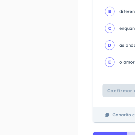
B
difere
C
enquant
D
as onda
E
o amor
Confirmar 
Gabarito 