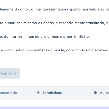
ntemente do amor, o mar apresenta um aspecto mórbido e somb
o o mar, assim como as ondas, é essencialmente transitório, 
s do mar terminam na praia, mas o amor é infinito.
 e o mar salvam os homens da morte, garantindo uma existênci
resposta
comentado
Estatísticas
Aula