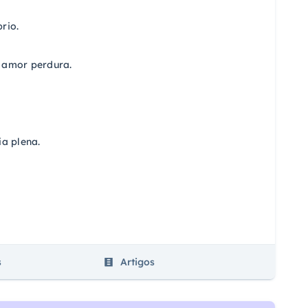
rio.
o amor perdura.
a plena.
s
Artigos