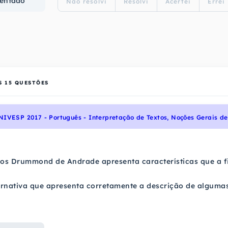
entado
Não resolvi
Resolvi
Acertei
Errei
S
15
QUESTÕES
NIVESP 2017 - Português - Interpretação de Textos, Noções Gerais d
los Drummond de Andrade apresenta características que a f
ternativa que apresenta corretamente a descrição de alguma