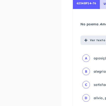
6254BF14-76
U
No poema
Ama
Ver
texto
A
oposiçã
B
alegria
C
satisfa
D
alívio,