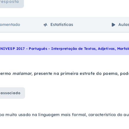
resposta
comentado
Estatísticas
Aula
 termo
malamar,
presente na primeira estrofe do poema, pod
 associado
o muito usado na linguagem mais formal, característica do aut