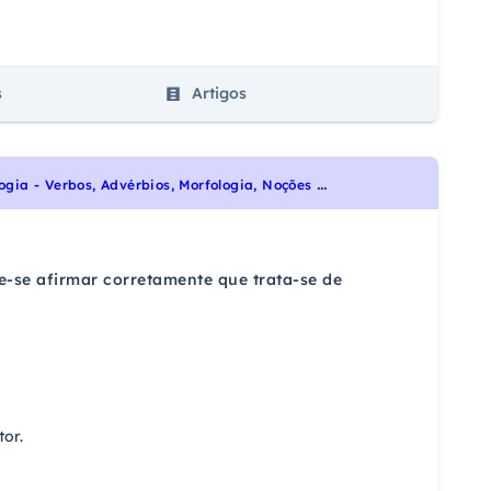
s
Artigos
U
NIVESP 2017 - Português - Interpretação de Textos, Adjetivos, Morfologia - Verbos, Advérbios, Morfologia, Noções Gerais de Compreensão e Interpretação de Texto
e-se afirmar corretamente que trata-se de
or.