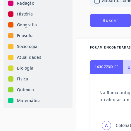
Gabarito com
Redação
História
Buscar
Geografia
Filosofia
Sociologia
FORAM ENCONTRADA
Atualidades
143C773D-FF
U
Biologia
Física
Química
Na Roma antiga
privilegiar um
Matemática
A
Colona