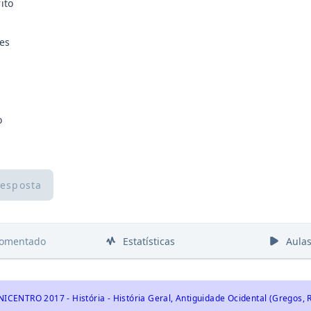
ito
es
o
resposta
comentado
Estatísticas
Aula
ICENTRO 2017 - História - História Geral, Antiguidade Ocidental (Gregos