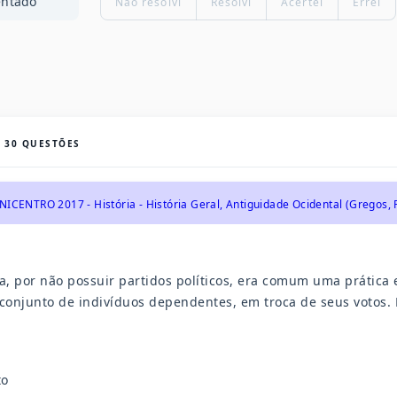
entado
Não resolvi
Resolvi
Acertei
Errei
S
30
QUESTÕES
NICENTRO 2017 - História - História Geral, Antiguidade Ocidental (Gregos
, por não possuir partidos políticos, era comum uma prática el
 conjunto de indivíduos dependentes, em troca de seus votos. 
to