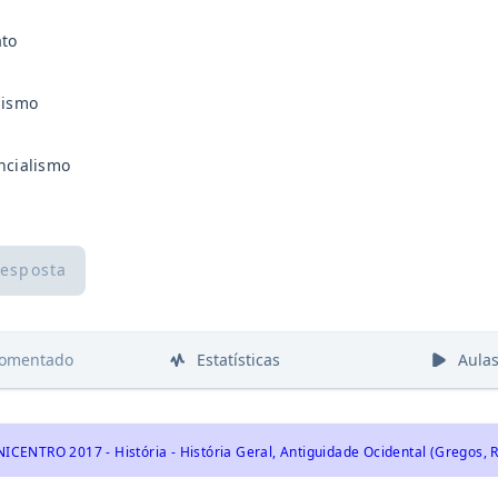
ato
lismo
ncialismo
resposta
comentado
Estatísticas
Aula
ICENTRO 2017 - História - História Geral, Antiguidade Ocidental (Gregos