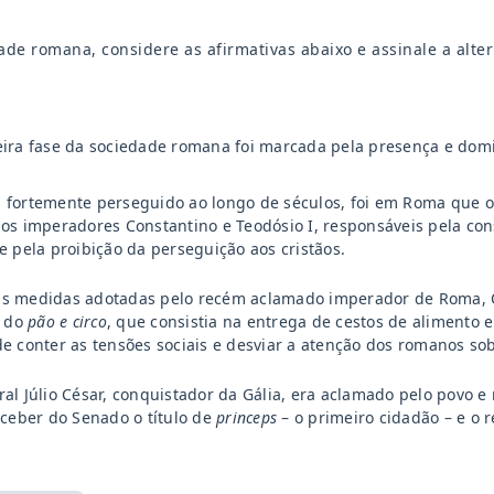
ade romana, considere as afirmativas abaixo e assinale a alter
ira fase da sociedade romana foi marcada pela presença e dom
fortemente perseguido ao longo de séculos, foi em Roma que o C
os imperadores Constantino e Teodósio I, responsáveis pela cons
e pela proibição da perseguição aos cristãos.
 medidas adotadas pelo recém aclamado imperador de Roma, Octa
a do
pão e circo
, que consistia na entrega de cestos de alimento 
e conter as tensões sociais e desviar a atenção dos romanos sob
al Júlio César, conquistador da Gália, era aclamado pelo povo e r
eceber do Senado o título de
princeps
– o primeiro cidadão – e o