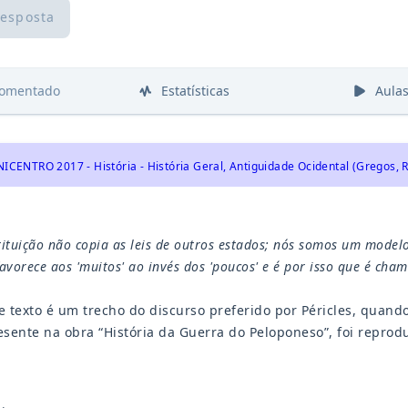
resposta
comentado
Estatísticas
Aula
ICENTRO 2017 - História - História Geral, Antiguidade Ocidental (Gregos
ituição não copia as leis de outros estados; nós somos um model
avorece aos 'muitos' ao invés dos 'poucos' e é por isso que é ch
 texto é um trecho do discurso preferido por Péricles, quand
resente na obra “História da Guerra do Peloponeso”, foi reprod