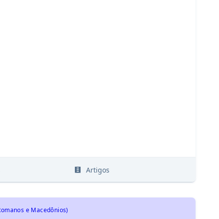
s
Artigos
, Romanos e Macedônios)