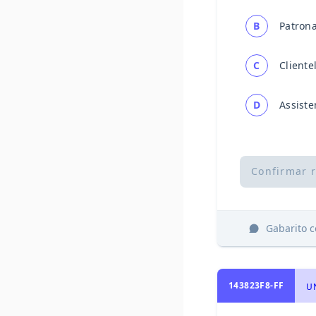
B
Patron
C
Cliente
D
Assiste
Confirmar 
Gabarito 
143823F8-FF
UN