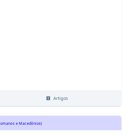
s
Artigos
, Romanos e Macedônios)