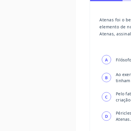
Atenas foi o b
elemento de no
Atenas, assinal
A
Filósof
Ao exer
B
tinham 
Pelo fa
C
criação
Péricle
D
Atenas.