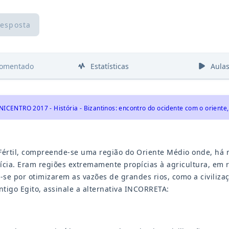
resposta
comentado
Estatísticas
Aula
NICENTRO 2017 - História - Bizantinos: encontro do ocidente com o oriente,
Fértil, compreende-se uma região do Oriente Médio onde, há m
ícia. Eram regiões extremamente propícias à agricultura, em r
se por otimizarem as vazões de grandes rios, como a civiliza
ntigo Egito, assinale a alternativa INCORRETA: