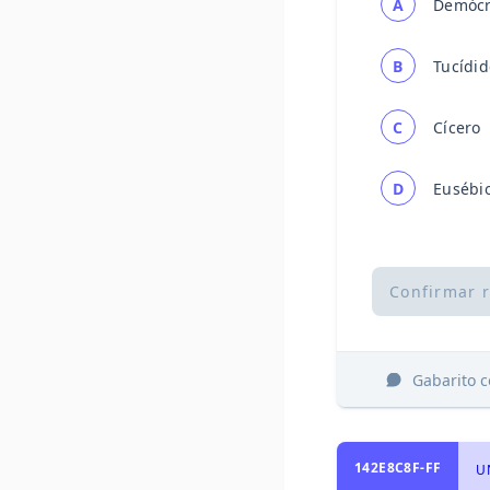
A
Demócr
B
Tucídid
C
Cícero
D
Eusébi
Confirmar 
Gabarito 
142E8C8F-FF
UN