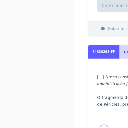
Confirmar 
Gabarito 
14330263-FF
UN
[...]
Nossa const
administração f
O fragmento de
de Péricles, p