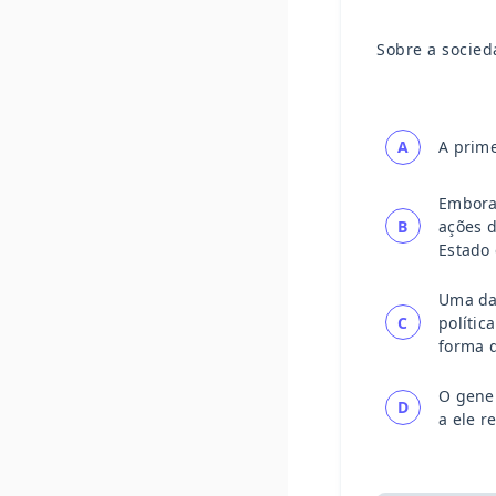
Sobre a socied
A
A prime
Embora 
B
ações d
Estado 
Uma das
C
polític
forma d
O gener
D
a ele r