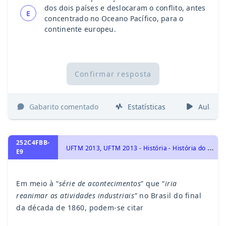
dos dois países e deslocaram o conflito, antes
E
concentrado no Oceano Pacífico, para o
continente europeu.
Confirmar resposta
Gabarito comentado
Estatísticas
Aulas
252C4FBB-
U
FTM 2013, UFTM 2013 - História - História do Brasil, Brasil Monárquico – Segundo Reinado 1831- 1889
E9
Em meio à “
série de acontecimentos
” que “
iria
reanimar as atividades industriais”
no Brasil do final
da década de 1860, podem-se citar