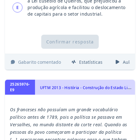
a Lei Eusébio de Queirós, que prejudicou a
E
produção agrícola e facilitou o deslocamento
de capitais para o setor industrial.
Confirmar resposta
Gabarito comentado
Estatísticas
Aulas
25265976-
U
FTM 2013 - História - Construção do Estado Liberal: Revolução Francesa, História Geral
E9
Os franceses não possuíam um grande vocabulário
político antes de 1789, pois a política se passava em
Versalhes, no mundo distante da corte real. Quando as
pessoas do povo começaram a participar da política
[...], precisaram encontrar palavras para o que tinham