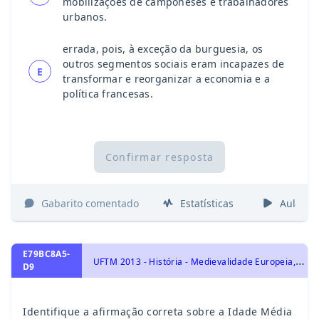
mobilizações de camponeses e trabalhadores
urbanos.
errada, pois, à exceção da burguesia, os
outros segmentos sociais eram incapazes de
E
transformar e reorganizar a economia e a
política francesas.
Confirmar resposta
Gabarito comentado
Estatísticas
Aulas
E79BC8A5-
U
FTM 2013 - História - Medievalidade Europeia, História Geral
D9
Identifique a afirmação correta sobre a Idade Média