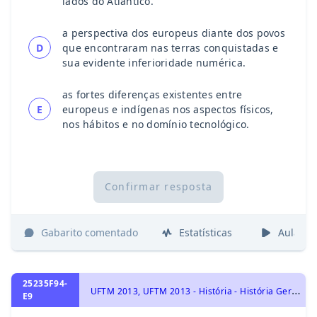
lados do Atlântico.
a perspectiva dos europeus diante dos povos
D
que encontraram nas terras conquistadas e
sua evidente inferioridade numérica.
as fortes diferenças existentes entre
E
europeus e indígenas nos aspectos físicos,
nos hábitos e no domínio tecnológico.
Confirmar resposta
Gabarito comentado
Estatísticas
Aulas
25235F94-
U
FTM 2013, UFTM 2013 - História - História Geral, Ocupação de novos territórios: Colonialismo
E9