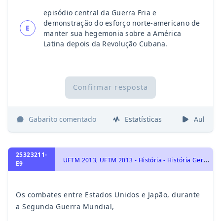
episódio central da Guerra Fria e
demonstração do esforço norte-americano de
E
manter sua hegemonia sobre a América
Latina depois da Revolução Cubana.
Confirmar resposta
Gabarito comentado
Estatísticas
Aulas
25323211-
U
FTM 2013, UFTM 2013 - História - História Geral, Segunda Grande Guerra – 1939-1945
E9
Os combates entre Estados Unidos e Japão, durante
a Segunda Guerra Mundial,