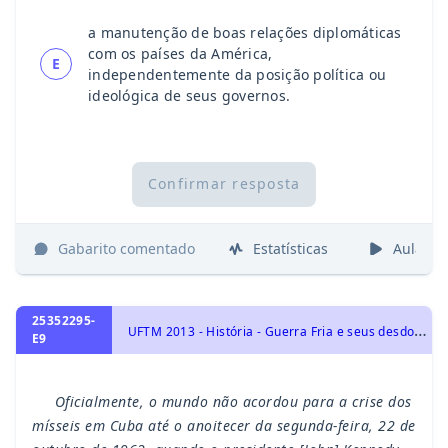
a manutenção de boas relações diplomáticas
com os países da América,
E
independentemente da posição política ou
ideológica de seus governos.
Confirmar resposta
Gabarito comentado
Estatísticas
Aulas
25352295-
U
FTM 2013 - História - Guerra Fria e seus desdobramentos, História Geral
E9
Oficialmente, o mundo não acordou para a crise dos
mísseis em Cuba até o anoitecer da segunda-feira, 22 de