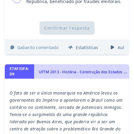
República, beneficiado por fraudes eleitorais.
Confirmar resposta
Gabarito comentado
Estatísticas
Aulas
E7AF33FA-
U
FTM 2013 - História - Construção dos Estados Liberais na América Hispânica : século XIX, História da América Latina
D9
O fato de ser a única monarquia na América levou os
governantes do Império a apontarem o Brasil como um
solitário no continente, cercado de potenciais inimigos.
Temia-se o surgimento de uma grande república
liderada por Buenos Aires, que poderia vir a ser um
centro de atração sobre o problemático Rio Grande do