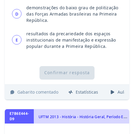
demonstrações do baixo grau de politização
D
das Forças Armadas brasileiras na Primeira
República.
resultados da precariedade dos espaços
E
institucionais de manifestação e expressão
popular durante a Primeira República.
Confirmar resposta
Gabarito comentado
Estatísticas
Aulas
E7B6E444-
U
FTM 2013 - História - História Geral, Período Entre-Guerras: Totalitarismos
D9