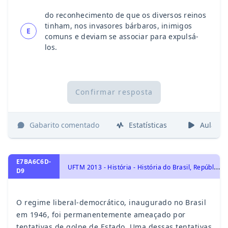
do reconhecimento de que os diversos reinos
tinham, nos invasores bárbaros, inimigos
E
comuns e deviam se associar para expulsá-
los.
Confirmar resposta
Gabarito comentado
Estatísticas
Aulas
E7BA6C6D-
U
FTM 2013 - História - História do Brasil, República de 1954 a 1964
D9
O regime liberal-democrático, inaugurado no Brasil
em 1946, foi permanentemente ameaçado por
tentativas de golpe de Estado. Uma dessas tentativas