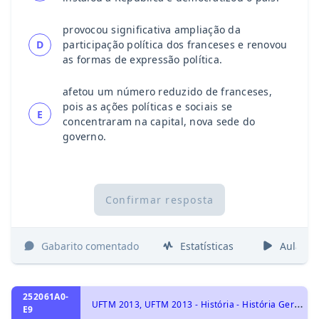
provocou significativa ampliação da
D
participação política dos franceses e renovou
as formas de expressão política.
afetou um número reduzido de franceses,
pois as ações políticas e sociais se
E
concentraram na capital, nova sede do
governo.
Confirmar resposta
Gabarito comentado
Estatísticas
Aulas
252061A0-
U
FTM 2013, UFTM 2013 - História - História Geral, Ocupação de novos territórios: Colonialismo
E9