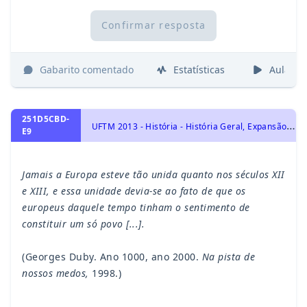
Confirmar resposta
Gabarito comentado
Estatísticas
Aulas
251D5CBD-
U
FTM 2013 - História - História Geral, Expansão Comercial a Marítima: a busca de novos mundos
E9
Jamais a Europa esteve tão unida quanto nos séculos XII
e XIII, e essa unidade devia-se ao fato de que os
europeus daquele tempo tinham o sentimento de
constituir um só povo [...].
(Georges Duby. Ano 1000, ano 2000.
Na pista de
nossos medos,
1998.)