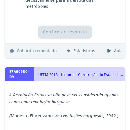
decisivamente para a derrota das
metrópoles.
Confirmar resposta
Gabarito comentado
Estatísticas
Aulas
E7A6C9BC-
U
FTM 2013 - História - Construção do Estado Liberal: Revolução Francesa, História Geral
D9
A Revolução Francesa não deve ser considerada apenas
como uma revolução burguesa.
(
Modesto Florenzano
. As revoluções burguesas, 1982.)