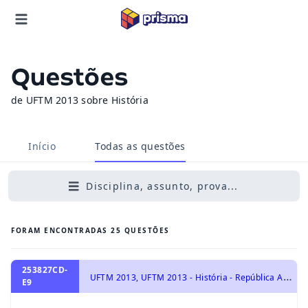
Questões
de UFTM 2013 sobre História
Início
Todas as questões
Disciplina, assunto, prova...
FORAM ENCONTRADAS
25
QUESTÕES
253827CD-
U
FTM 2013, UFTM 2013 - História - República Autoritária : 1964- 1984, História do Brasil
E9