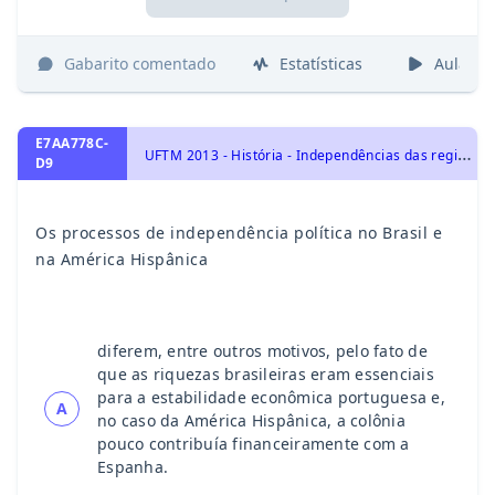
Gabarito comentado
Estatísticas
Aulas
E7AA778C-
U
FTM 2013 - História - Independências das regiões hispano-americanas: México, América Central e América do Sul, História da América Latina
D9
Os processos de independência política no Brasil e
na América Hispânica
diferem, entre outros motivos, pelo fato de
que as riquezas brasileiras eram essenciais
para a estabilidade econômica portuguesa e,
A
no caso da América Hispânica, a colônia
pouco contribuía financeiramente com a
Espanha.