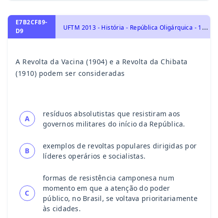
E7B2CF89-
U
FTM 2013 - História - República Oligárquica - 1889 a 1930, História do Brasil
D9
A Revolta da Vacina (1904) e a Revolta da Chibata
(1910) podem ser consideradas
resíduos absolutistas que resistiram aos
A
governos militares do início da República.
exemplos de revoltas populares dirigidas por
B
líderes operários e socialistas.
formas de resistência camponesa num
momento em que a atenção do poder
C
público, no Brasil, se voltava prioritariamente
às cidades.