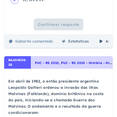
Confirmar resposta
Gabarito comentado
Estatísticas
Aulas
BAA34E38-
P
UC - RS 2010, PUC - RS 2010 - História - História Geral
28
Em abril de 1982, o então presidente argentino
Leopoldo Galtieri ordenou a invasão das ilhas
Malvinas (Falklands), domínio britânico na costa
do país, iniciando-se a chamada Guerra das
Malvinas. O andamento e o resultado da guerra
condicionaram: