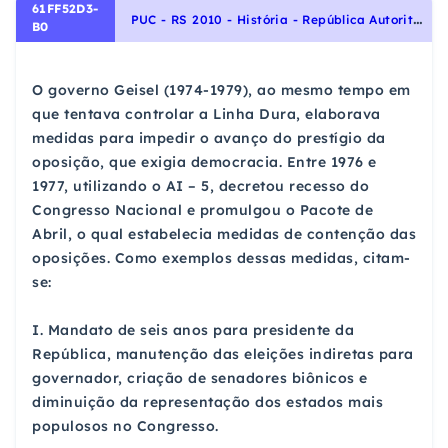
61FF52D3-
P
UC - RS 2010 - História - República Autoritária : 1964- 1984, História do Brasil
B0
O governo Geisel (1974-1979), ao mesmo tempo em
que tentava controlar a Linha Dura, elaborava
medidas para impedir o avanço do prestígio da
oposição, que exigia democracia. Entre 1976 e
1977, utilizando o AI – 5, decretou recesso do
Congresso Nacional e promulgou o Pacote de
Abril, o qual estabelecia medidas de contenção das
oposições. Como exemplos dessas medidas, citam-
se:
I. Mandato de seis anos para presidente da
República, manutenção das eleições indiretas para
governador, criação de senadores biônicos e
diminuição da representação dos estados mais
populosos no Congresso.