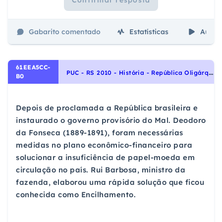
Gabarito comentado
Estatísticas
Aulas
61EEA5CC-
P
UC - RS 2010 - História - República Oligárquica - 1889 a 1930, História do Brasil
B0
Depois de proclamada a República brasileira e
instaurado o governo provisório do Mal. Deodoro
da Fonseca (1889-1891), foram necessárias
medidas no plano econômico-financeiro para
solucionar a insuficiência de papel-moeda em
circulação no país. Rui Barbosa, ministro da
fazenda, elaborou uma rápida solução que ficou
conhecida como Encilhamento.