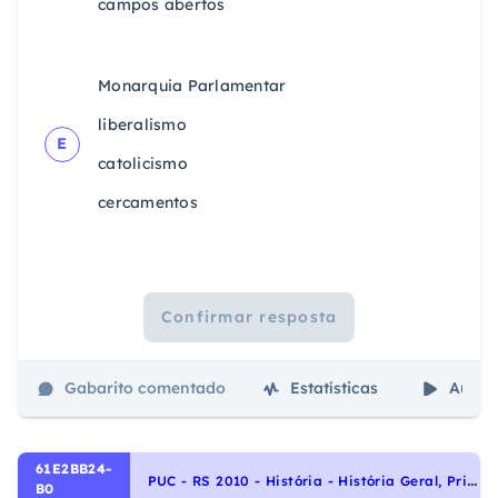
campos abertos
Monarquia Parlamentar
liberalismo
E
catolicismo
cercamentos
Confirmar resposta
Gabarito comentado
Estatísticas
Aulas
61E2BB24-
P
UC - RS 2010 - História - História Geral, Primeira Guerra Mundial, Período Entre-Guerras; Crise de 1929 e seus desdobramentos
B0