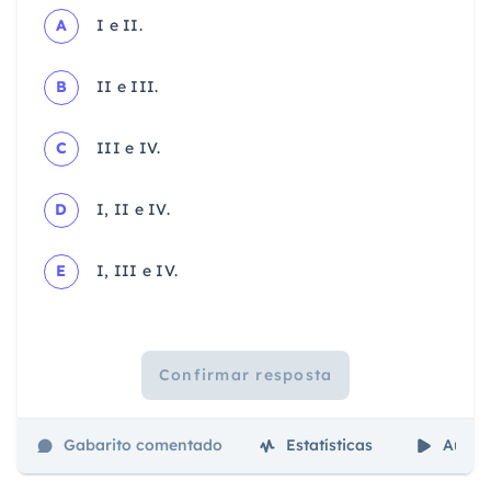
A
I e II.
B
II e III.
C
III e IV.
D
I, II e IV.
E
I, III e IV.
Confirmar resposta
Gabarito comentado
Estatísticas
Aulas