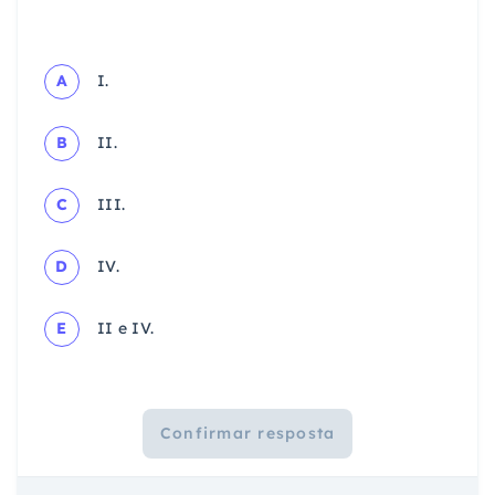
A
I.
B
II.
C
III.
D
IV.
E
II e IV.
Confirmar resposta