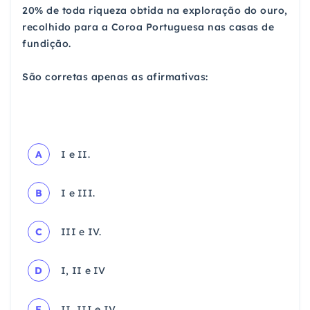
20% de toda riqueza obtida na exploração do ouro,
recolhido para a Coroa Portuguesa nas casas de
fundição.
São corretas apenas as afirmativas:
A
I e II.
B
I e III.
C
III e IV.
D
I, II e IV
E
II, III e IV.