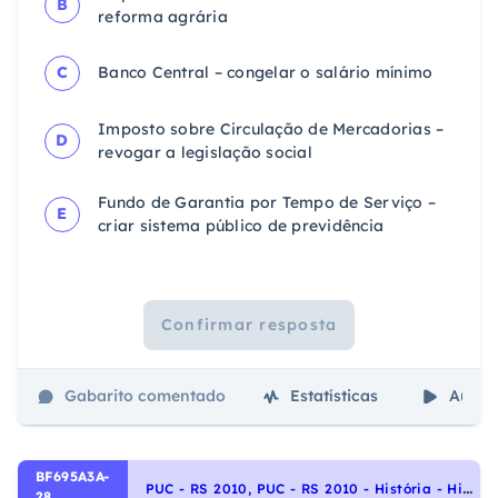
B
reforma agrária
C
Banco Central – congelar o salário mínimo
Imposto sobre Circulação de Mercadorias –
D
revogar a legislação social
Fundo de Garantia por Tempo de Serviço –
E
criar sistema público de previdência
Confirmar resposta
Gabarito comentado
Estatísticas
Aulas
BF695A3A-
P
UC - RS 2010, PUC - RS 2010 - História - História do Brasil, Era Vargas – 1930-1954
28