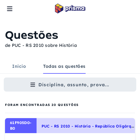
Questões
de PUC - RS 2010 sobre História
Início
Todas as questões
Disciplina, assunto, prova...
FORAM ENCONTRADAS
20
QUESTÕES
61F905D0-
P
UC - RS 2010 - História - República Oligárquica - 1889 a 1930, História do Brasil
B0