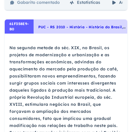
Gabarito comentado
Estatísticas
Aulas
61F358E9-
P
UC - RS 2010 - História - História do Brasil, Brasil Monárquico – Segundo Reinado 1831- 1889
B0
Na segunda metade do séc. XIX, no Brasil, os
projetos de modernização e urbanização e as
transformações econômicas, advindas do
aquecimento do mercado pela produção do café,
possibilitaram novos empreendimentos, fazendo
surgir grupos sociais com interesses divergentes
daqueles ligados à produção mais tradicional. A
própria Revolução Industrial europeia, do séc.
XVIII, estimulara negócios no Brasil, que
forçavam a ampliação dos mercados
consumidores, fato que implicou uma gradual
modificação nas relações de trabalho neste país.