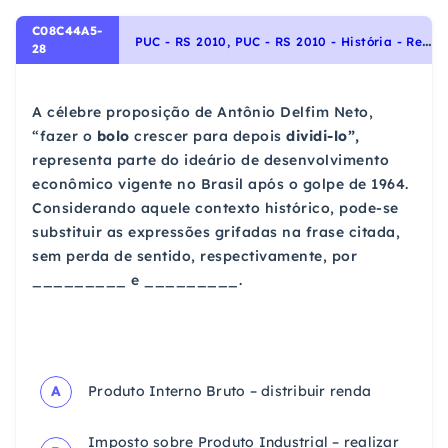
C08C44A5-
P
UC - RS 2010, PUC - RS 2010 - História - República Autoritária : 1964- 1984, História do Brasil
28
A célebre proposição de Antônio Delfim Neto,
“fazer o
bolo
crescer para depois
dividi-lo”,
representa parte do ideário de desenvolvimento
econômico vigente no Brasil após o golpe de 1964.
Considerando aquele contexto histórico, pode-se
substituir as expressões grifadas na frase citada,
sem perda de sentido, respectivamente, por
_________ e _________.
A
Produto Interno Bruto – distribuir renda
Imposto sobre Produto Industrial – realizar