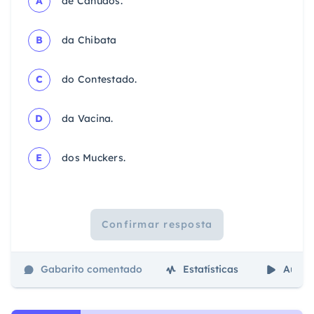
A
de Canudos.
B
da Chibata
C
do Contestado.
D
da Vacina.
E
dos Muckers.
Confirmar resposta
Gabarito comentado
Estatísticas
Aulas