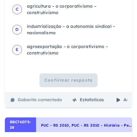
agricultura – o corporativismo –
C
construtivismo
industrialização – a autonomia sindical –
D
nacionalismo
agroexportação – o corporativismo –
E
construtivismo
Confirmar resposta
Gabarito comentado
Estatísticas
Aulas
BBC76D75-
P
UC - RS 2010, PUC - RS 2010 - História - Período Colonial: produção de riqueza e escravismo, História do Brasil
28