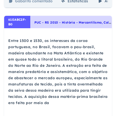
Gabarito comentado
Estatísticas
Aulas
61EABC2F-
P
UC - RS 2010 - História - Mercantilismo, Colonialismo e a ocupação portuguesa no Brasil, História do Brasil
B0
Entre 1500 e 1530, os interesses da coroa
portuguesa, no Brasil, focavam o pau-brasil,
madeira abundante na Mata Atlântica e existente
em quase todo o litoral brasileiro, do Rio Grande
do Norte ao Rio de Janeiro. A extração era feita de
maneira predatória e assistemática, com o objetivo
de abastecer o mercado europeu, especialmente as
manufaturas de tecido, pois a tinta avermelhada
da seiva dessa madeira era utilizada para tingir
tecidos. A aquisição dessa matéria-prima brasileira
era feita por meio da