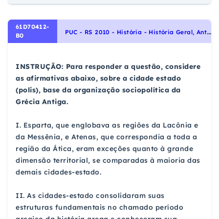
61D70412-
P
UC - RS 2010 - História - História Geral, Antiguidade Ocidental (Gregos, Romanos e Macedônios)
B0
INSTRUÇÃO: Para responder a questão, considere
as afirmativas abaixo, sobre a cidade estado
(polis), base da organização sociopolítica da
Grécia Antiga.
I. Esparta, que englobava as regiões da Lacônia e
da Messênia, e Atenas, que correspondia a toda a
região da Ática, eram exceções quanto à grande
dimensão territorial, se comparadas à maioria das
demais cidades-estado.
II. As cidades-estado consolidaram suas
estruturas fundamentais no chamado período
arcaico da história grega e conheceram sua