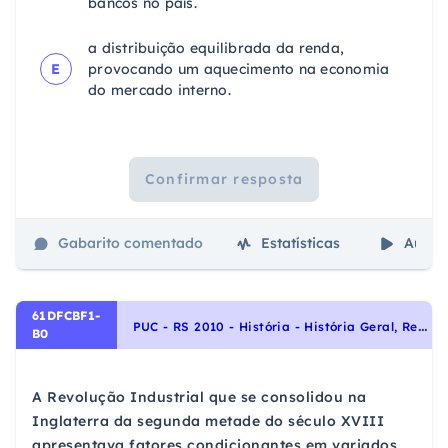
bancos no país.
a distribuição equilibrada da renda,
E
provocando um aquecimento na economia
do mercado interno.
Confirmar resposta
Gabarito comentado
Estatísticas
Aulas
61DFCBF1-
P
UC - RS 2010 - História - História Geral, Revolução Industrial
B0
A Revolução Industrial que se consolidou na
Inglaterra da segunda metade do século XVIII
apresentava fatores condicionantes em variados