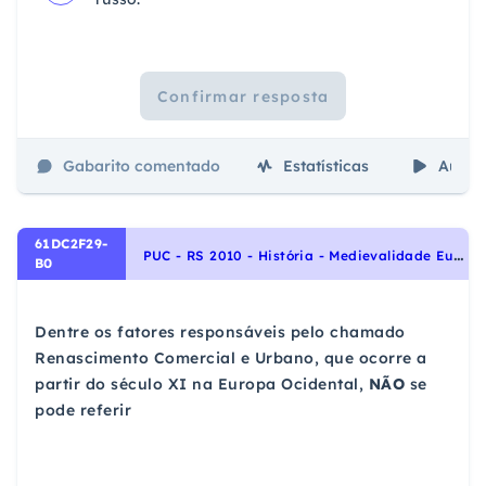
Confirmar resposta
Gabarito comentado
Estatísticas
Aulas
61DC2F29-
P
UC - RS 2010 - História - Medievalidade Europeia, História Geral, Renascimento Científico, Artístico e Cultural
B0
Dentre os fatores responsáveis pelo chamado
Renascimento Comercial e Urbano, que ocorre a
partir do século XI na Europa Ocidental,
NÃO
se
pode referir