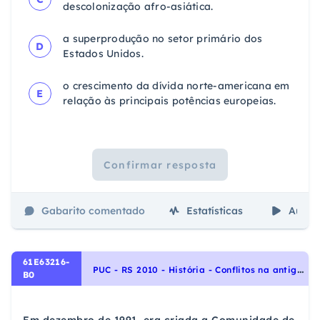
descolonização afro-asiática.
a superprodução no setor primário dos
D
Estados Unidos.
o crescimento da dívida norte-americana em
E
relação às principais potências europeias.
Confirmar resposta
Gabarito comentado
Estatísticas
Aulas
61E63216-
P
UC - RS 2010 - História - Conflitos na antiga Europa do Leste, História Geral, Queda do Socialismo Real
B0