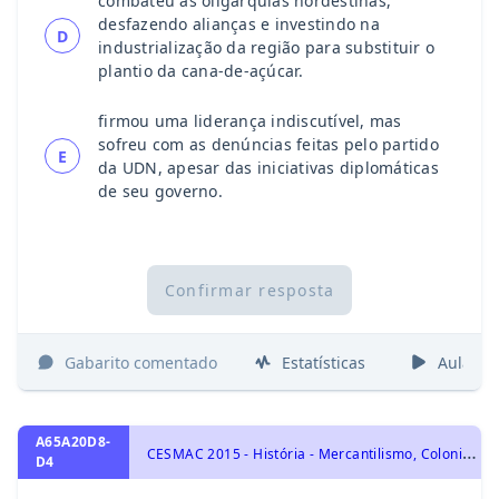
combateu as oligarquias nordestinas,
desfazendo alianças e investindo na
D
industrialização da região para substituir o
plantio da cana-de-açúcar.
firmou uma liderança indiscutível, mas
sofreu com as denúncias feitas pelo partido
E
da UDN, apesar das iniciativas diplomáticas
de seu governo.
Confirmar resposta
Gabarito comentado
Estatísticas
Aulas
A65A20D8-
C
ESMAC 2015 - História - Mercantilismo, Colonialismo e a ocupação portuguesa no Brasil, História do Brasil
D4