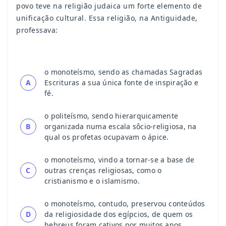
povo teve na religião judaica um forte elemento de
unificação cultural. Essa religião, na Antiguidade,
professava:
o monoteísmo, sendo as chamadas Sagradas
A
Escrituras a sua única fonte de inspiração e
fé.
o politeísmo, sendo hierarquicamente
B
organizada numa escala sôcio-religiosa, na
qual os profetas ocupavam o ápice.
o monoteísmo, vindo a tornar-se a base de
C
outras crenças religiosas, como o
cristianismo e o islamismo.
o monoteísmo, contudo, preservou conteúdos
D
da religiosidade dos egípcios, de quem os
hebreus foram cativos por muitos anos.