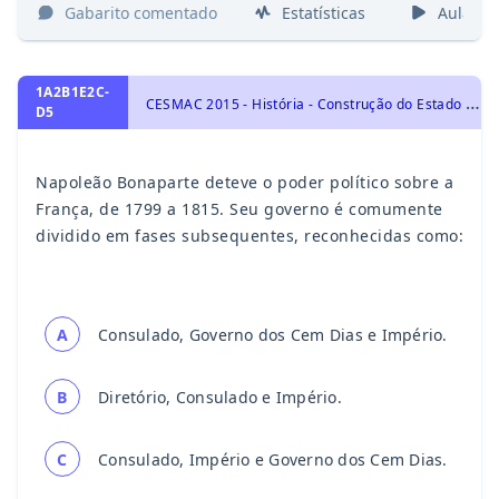
Gabarito comentado
Estatísticas
Aulas
1A2B1E2C-
C
ESMAC 2015 - História - Construção do Estado Liberal: Revolução Francesa, História Geral
D5
Napoleão Bonaparte deteve o poder político sobre a
França, de 1799 a 1815. Seu governo é comumente
dividido em fases subsequentes, reconhecidas como:
A
Consulado, Governo dos Cem Dias e Império.
B
Diretório, Consulado e Império.
C
Consulado, Império e Governo dos Cem Dias.