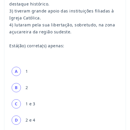
destaque histórico.
3) tiveram grande apoio das instituições filiadas à
Igreja Católica.
4) lutaram pela sua libertação, sobretudo, na zona
açucareira da região sudeste.
Está(ão) correta(s) apenas:
A
1
B
2
C
1 e 3
D
2 e 4