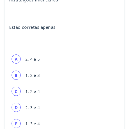
Estão corretas apenas
A
2, 4 e 5
B
1, 2 e 3
C
1, 2 e 4
D
2, 3 e 4
E
1, 3 e 4