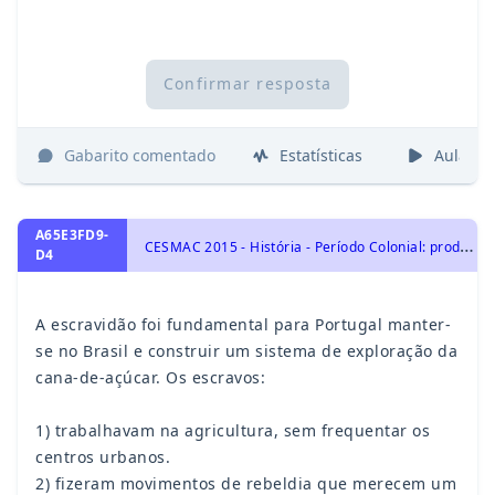
Confirmar resposta
Gabarito comentado
Estatísticas
Aulas
A65E3FD9-
C
ESMAC 2015 - História - Período Colonial: produção de riqueza e escravismo, História do Brasil
D4
A escravidão foi fundamental para Portugal manter-
se no Brasil e construir um sistema de exploração da
cana-de-açúcar. Os escravos:
1) trabalhavam na agricultura, sem frequentar os
centros urbanos.
2) fizeram movimentos de rebeldia que merecem um