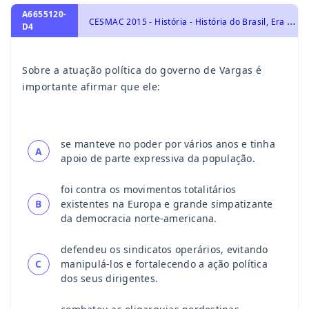
A6655120-
C
ESMAC 2015 - História - História do Brasil, Era Vargas – 1930-1954
D4
Sobre a atuação política do governo de Vargas é
importante afirmar que ele:
se manteve no poder por vários anos e tinha
A
apoio de parte expressiva da população.
foi contra os movimentos totalitários
B
existentes na Europa e grande simpatizante
da democracia norte-americana.
defendeu os sindicatos operários, evitando
C
manipulá-los e fortalecendo a ação política
dos seus dirigentes.