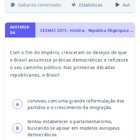
Gabarito comentado
Estatísticas
Aulas
A6616028-
C
ESMAC 2015 - História - República Oligárquica - 1889 a 1930, História do Brasil
D4
Com o fim do Império, cresceram os desejos de que
o Brasil assumisse práticas democráticas e refizesse
o seu caminho político. Nas primeiras décadas
republicanas, o Brasil:
conviveu com uma grande reformulação dos
A
partidos e o crescimento da imigração.
tentou estabelecer o parlamentarismo,
B
buscando se apoiar em modelos europeus
democráticos.