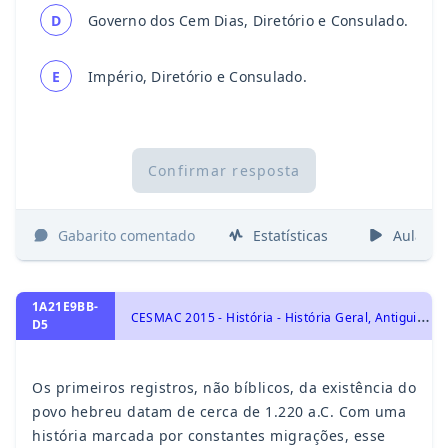
D
Governo dos Cem Dias, Diretório e Consulado.
E
Império, Diretório e Consulado.
Confirmar resposta
Gabarito comentado
Estatísticas
Aulas
1A21E9BB-
C
ESMAC 2015 - História - História Geral, Antiguidade Oriental (Egípcios, Mesopotâmicos, Persas, Indianos e Chineses)
D5
Os primeiros registros, não bíblicos, da existência do
povo hebreu datam de cerca de 1.220 a.C. Com uma
história marcada por constantes migrações, esse