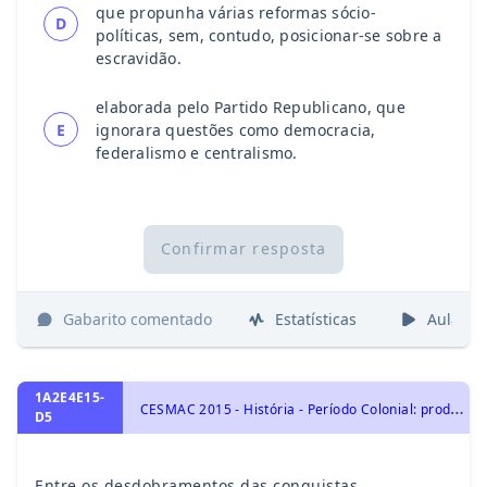
que propunha várias reformas sócio-
D
políticas, sem, contudo, posicionar-se sobre a
escravidão.
elaborada pelo Partido Republicano, que
E
ignorara questões como democracia,
federalismo e centralismo.
Confirmar resposta
Gabarito comentado
Estatísticas
Aulas
1A2E4E15-
C
ESMAC 2015 - História - Período Colonial: produção de riqueza e escravismo, História do Brasil
D5
Entre os desdobramentos das conquistas