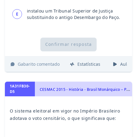
instalou um Tribunal Superior de Justiça
E
substituindo o antigo Desembargo do Paço.
Confirmar resposta
Gabarito comentado
Estatísticas
Aulas
1A31FB30-
C
ESMAC 2015 - História - Brasil Monárquico – Primeiro Reinado 1822- 1831, História do Brasil, Brasil Monárquico – Segundo Reinado 1831- 1889
D5
O sistema eleitoral em vigor no Império Brasileiro
adotava o voto censitário, o que significava que: