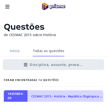
Questões
de CESMAC 2015 sobre História
Início
Todas as questões
Disciplina, assunto, prova...
FORAM ENCONTRADAS
14
QUESTÕES
1A3558D4-
C
ESMAC 2015 - História - República Oligárquica - 1889 a 1930, História do Brasil
D5