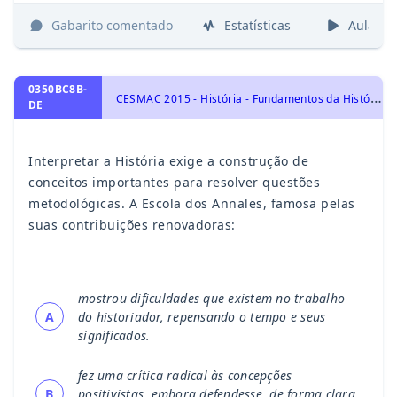
Gabarito comentado
Estatísticas
Aulas
0350BC8B-
C
ESMAC 2015 - História - Fundamentos da História : Tempo, Memória e Cultura, História Geral
DE
Interpretar a História exige a construção de
conceitos importantes para resolver questões
metodológicas. A Escola dos Annales, famosa pelas
suas contribuições renovadoras:
mostrou dificuldades que existem no trabalho
A
do historiador, repensando o tempo e seus
significados.
fez uma crítica radical às concepções
B
positivistas, embora defendesse, de forma clara,