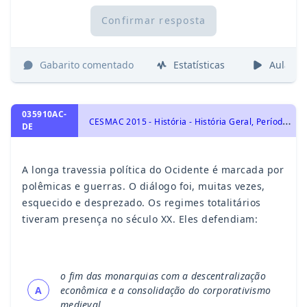
Confirmar resposta
Gabarito comentado
Estatísticas
Aulas
035910AC-
C
ESMAC 2015 - História - História Geral, Período Entre-Guerras: Totalitarismos
DE
A longa travessia política do Ocidente é marcada por
polêmicas e guerras. O diálogo foi, muitas vezes,
esquecido e desprezado. Os regimes totalitários
tiveram presença no século XX. Eles defendiam:
o fim das monarquias com a descentralização
A
econômica e a consolidação do corporativismo
medieval.