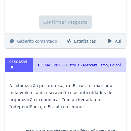
Confirmar resposta
Gabarito comentado
Estatísticas
Aulas
035CA535-
C
ESMAC 2015 - História - Mercantilismo, Colonialismo e a ocupação portuguesa no Brasil, História do Brasil
DE
A colonização portuguesa, no Brasil, foi marcada
pela violência da escravidão e as dificuldades de
organização econômica. Com a chegada da
Independência, o Brasil conseguiu:
estruturar um sistema partidário eficiente onde