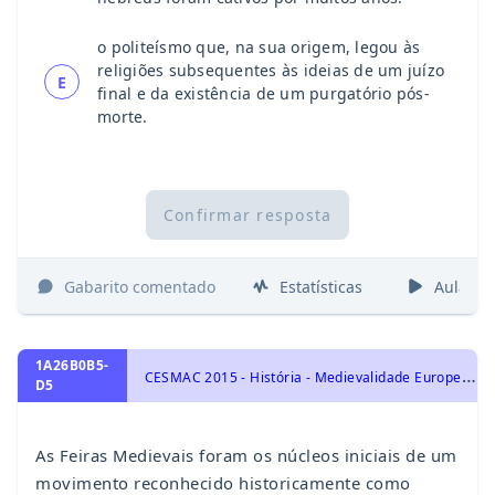
o politeísmo que, na sua origem, legou às
religiões subsequentes às ideias de um juízo
E
final e da existência de um purgatório pós-
morte.
Confirmar resposta
Gabarito comentado
Estatísticas
Aulas
1A26B0B5-
C
ESMAC 2015 - História - Medievalidade Europeia, História Geral
D5
As Feiras Medievais foram os núcleos iniciais de um
movimento reconhecido historicamente como