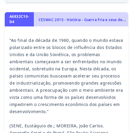
A6832C10-
C
ESMAC 2015 - História - Guerra Fria e seus desdobramentos, História Geral
D4
“Ao final da década de 1960, quando o mundo estava
polarizado entre os blocos de influência dos Estados
Unidos e da União Soviética, os problemas
ambientais começavam a ser enfrentados no mundo
ocidental, sobretudo na Europa. Nesta década, os
países comunistas buscavam acelerar seu processo
de industrialização, promovendo grandes agressões
ambientais. A preocupação com o meio ambiente era
vista como uma forma de os países desenvolvidos
impedirem o crescimento econômico dos países em
desenvolvimento.”
(SENE, Eustáquio de.; MOREIRA, João Carlos.
Geografia Geral e do Brasil
. São Paulo: Scipione,