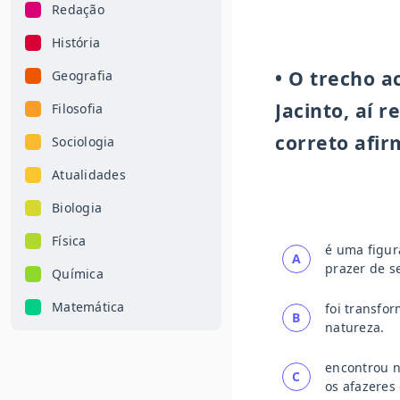
Redação
História
• O trecho a
Geografia
Jacinto, aí 
Filosofia
correto afir
Sociologia
Atualidades
Biologia
Física
é uma figur
A
prazer de s
Química
Matemática
foi transfo
B
natureza.
encontrou n
C
os afazeres 