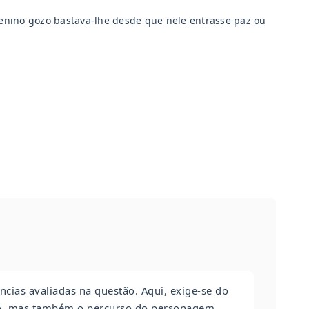
enino gozo bastava-lhe desde que nele entrasse paz ou
cias avaliadas na questão. Aqui, exige-se do
do, mas também o percurso do personagem