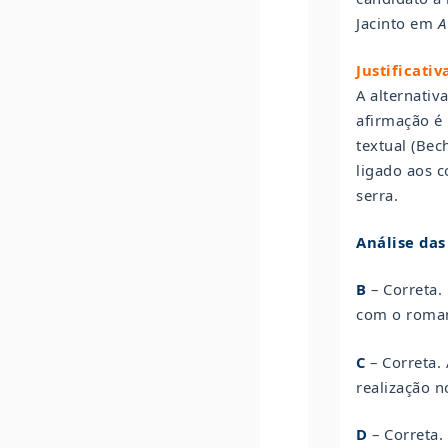
Jacinto em
A
Justificativ
A alternativ
afirmação é
textual (Bec
ligado aos c
serra.
Análise das
B
– Correta.
com o romanc
C
– Correta.
realização n
D
– Correta.