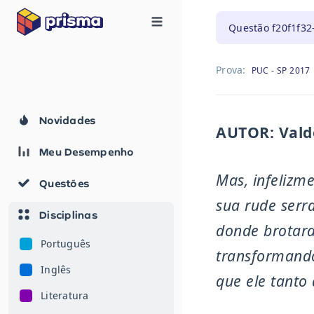
Questão
f20f1f32
Prova:
PUC - SP 2017
Novidades
AUTOR: Valde
Meu Desempenho
Mas, infelizme
Questões
sua rude serr
Disciplinas
donde brotara
Português
transformando
Inglês
que ele tanto
Literatura