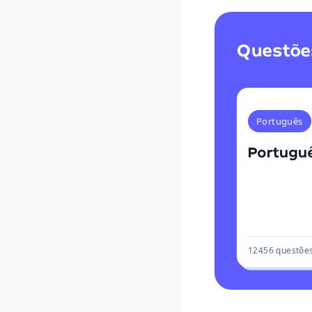
Questões
Português
Portugu
12456
questõe