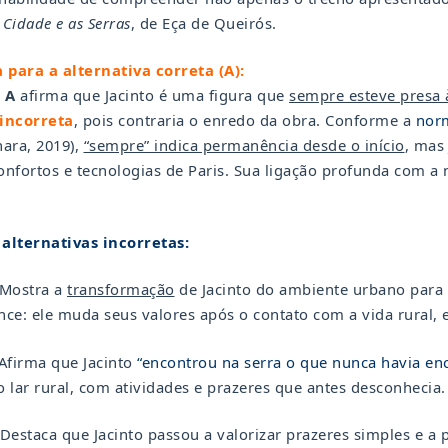
 Cidade e as Serras
, de Eça de Queirós.
a para a alternativa correta (A):
a
A
afirma que Jacinto é uma figura que
sempre esteve presa 
incorreta
, pois contraria o enredo da obra. Conforme a
nor
hara, 2019),
“sempre” indica permanência desde o início
, mas
onfortos e tecnologias de Paris. Sua ligação profunda com a
 alternativas incorretas:
 Mostra a
transformação
de Jacinto do ambiente urbano para 
e: ele muda seus valores após o contato com a vida rural, e
 Afirma que Jacinto
“encontrou na serra o que nunca havia en
o lar rural, com atividades e prazeres que antes desconhecia.
 Destaca que Jacinto passou a valorizar prazeres simples e a