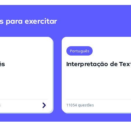
 para exercitar
Português
ês
Interpretação de Tex
s
11054
questões