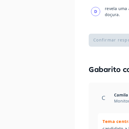
revela uma 
D
doçura.
Confirmar resp
Gabarito 
Camila 
C
Monitor
Tema centr
candidato a