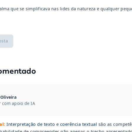
alma que se simplificava nas lides da natureza e qualquer pequ
osta
comentado
Oliveira
 com apoio de IA
al:
Interpretação de texto
e
coerência textual
são as competên
 habilidade de compreender não apenas o trecho apresenta