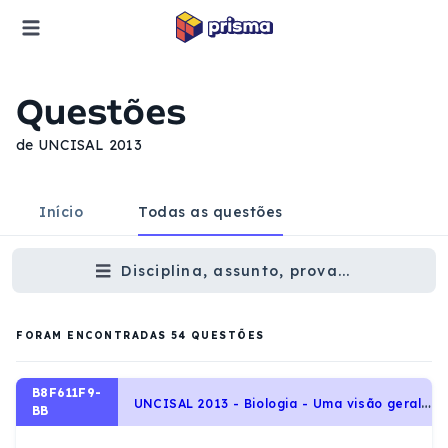
Questões
de UNCISAL 2013
Início
Todas as questões
Disciplina, assunto, prova...
FORAM ENCONTRADAS
54
QUESTÕES
B8F611F9-
U
NCISAL 2013 - Biologia - Uma visão geral da célula, Moléculas, células e tecidos
BB