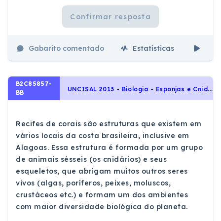
Confirmar resposta
Gabarito comentado
Estatísticas
Aul
B2C85857-
U
NCISAL 2013 - Biologia - Esponjas e Cnidários, Identidade dos seres vivos
BB
Recifes de corais são estruturas que existem em
vários locais da costa brasileira, inclusive em
Alagoas. Essa estrutura é formada por um grupo
de animais sésseis (os cnidários) e seus
esqueletos, que abrigam muitos outros seres
vivos (algas, poríferos, peixes, moluscos,
crustáceos etc.) e formam um dos ambientes
com maior diversidade biológica do planeta.