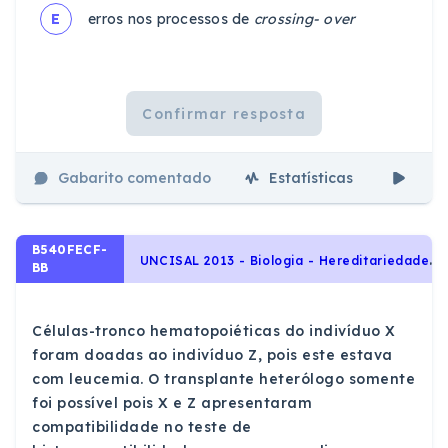
E
erros nos processos de
crossing- over
Confirmar resposta
Gabarito comentado
Estatísticas
Aul
B540FECF-
U
NCISAL 2013 - Biologia - Hereditariedade e diversidade da vida, A herança dos grupos sanguíneos
BB
Células-tronco hematopoiéticas do indivíduo X
foram doadas ao indivíduo Z, pois este estava
com leucemia. O transplante heterólogo somente
foi possível pois X e Z apresentaram
compatibilidade no teste de