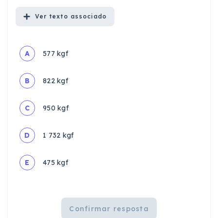
Ver
texto associado
A
577 kgf
B
822 kgf
C
950 kgf
D
1 732 kgf
E
475 kgf
Confirmar resposta