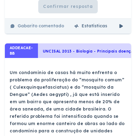
Confirmar resposta
Gabarito comentado
Estatísticas
Aul
ADDEACAE-
U
NCISAL 2013 - Biologia - Principais doenças endêmicas no Brasil, Qualidade de vida das populações humanas
BB
Um condomínio de casas há muito enfrenta o
problema da proliferação do “mosquito comum”
( Culexquinquefasciatus) e do “mosquito da
Dengue” (Aedes aegypti) , já que está inserido
em um bairro que apresenta menos de 20% de
área saneada, de uma cidade brasileira. O
referido problema foi intensificado quando se
formou um enorme canteiro de obras ao lado do
condomínio para a construção de unidades