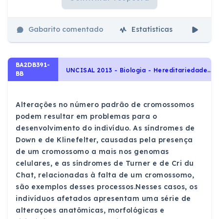
Gabarito comentado
Estatísticas
Aul
BA2DB391-
U
NCISAL 2013 - Biologia - Hereditariedade e diversidade da vida, Mutações e alterações cromossômicas
BB
Alterações no número padrão de cromossomos
podem resultar em problemas para o
desenvolvimento do indivíduo. As síndromes de
Down e de Klinefelter, causadas pela presença
de um cromossomo a mais nos genomas
celulares, e as síndromes de Turner e de Cri du
Chat, relacionadas à falta de um cromossomo,
são exemplos desses processos.Nesses casos, os
indivíduos afetados apresentam uma série de
alteraçoes anatômicas, morfológicas e