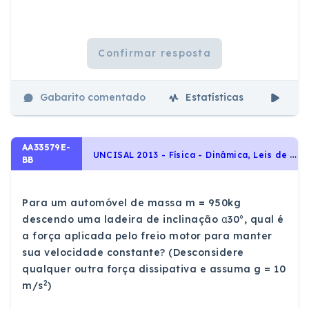
Confirmar resposta
Gabarito comentado
Estatísticas
Aul
AA33579E-
U
NCISAL 2013 - Física - Dinâmica, Leis de Newton
BB
Para um automóvel de massa m = 950kg
descendo uma ladeira de inclinação α30°, qual é
a força aplicada pelo freio motor para manter
sua velocidade constante? (Desconsidere
qualquer outra força dissipativa e assuma g = 10
2
m/s
)