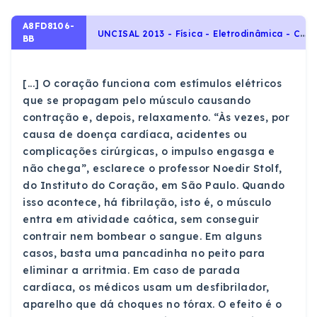
A8FD8106-
U
NCISAL 2013 - Física - Eletrodinâmica - Corrente Elétrica, Circuitos Elétricos e Leis de Kirchhoff, Eletricidade
BB
[...] O coração funciona com estímulos elétricos
que se propagam pelo músculo causando
contração e, depois, relaxamento. “Às vezes, por
causa de doença cardíaca, acidentes ou
complicações cirúrgicas, o impulso engasga e
não chega”, esclarece o professor Noedir Stolf,
do Instituto do Coração, em São Paulo. Quando
isso acontece, há fibrilação, isto é, o músculo
entra em atividade caótica, sem conseguir
contrair nem bombear o sangue. Em alguns
casos, basta uma pancadinha no peito para
eliminar a arritmia. Em caso de parada
cardíaca, os médicos usam um desfibrilador,
aparelho que dá choques no tórax. O efeito é o