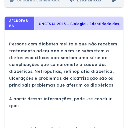
Gabarito comentado
Estatísticas
Aul
AF180FAB-
U
NCISAL 2013 - Biologia - Identidade dos seres vivos, Sistema Endócrino Humano
BB
Pessoas com diabetes melito e que não recebem
tratamento adequado e nem se submetem a
dietas específicas apresentam uma série de
complicações que compromete a saúde dos
diabéticos. Nefropatias, retinoplatia diabética,
ulcerações e problemas de cicatrização são os
principais problemas que afetam os diabéticos.
A partir dessas informações, pode -se concluir
que: