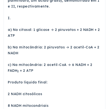
palmitoato, um ácido graxo), demonstrado em I
e II, respectivamente.
I.
a) No citosol: 1 glicose → 2 piruvatos + 2 NADH + 2
ATP
b) Na mitocôndria: 2 piruvatos → 2 acetil-CoA + 2
NADH
c) Na mitocôndria: 2 acetil-CoA → 6 NADH + 2
FADH
+ 2 ATP
2
Produto líquido final:
2 NADH citosólicos
8 NADH mitocondriais