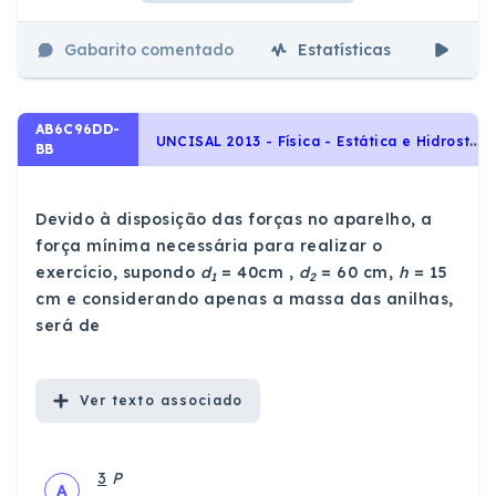
Gabarito comentado
Estatísticas
Aul
AB6C96DD-
U
NCISAL 2013 - Física - Estática e Hidrostática, Dinâmica, Leis de Newton, Estática - Momento da Força/Equilíbrio e Alavancas
BB
Devido à disposição das forças no aparelho, a
força mínima necessária para realizar o
exercício, supondo
d
= 40cm ,
d
= 60 cm,
h
= 15
1
2
cm e considerando apenas a massa das anilhas,
será de
Ver
texto associado
3
P
A