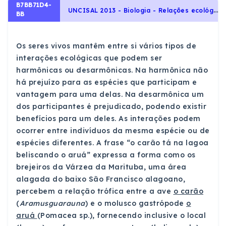
B7BB71D4-
U
NCISAL 2013 - Biologia - Relações ecológicas, Ecologia e ciências ambientais
BB
Os seres vivos mantêm entre si vários tipos de
interações ecológicas que podem ser
harmônicas ou desarmônicas. Na harmônica não
há prejuízo para as espécies que participam e
vantagem para uma delas. Na desarmônica um
dos participantes é prejudicado, podendo existir
benefícios para um deles. As interações podem
ocorrer entre indivíduos da mesma espécie ou de
espécies diferentes. A frase “o carão tá na lagoa
beliscando o aruá” expressa a forma como os
brejeiros da Várzea da Marituba, uma área
alagada do baixo São Francisco alagoano,
percebem a relação trófica entre a ave
o carão
(
Aramusguarauna
) e o molusco gastrópode
o
aruá
(Pomacea sp.), fornecendo inclusive o local