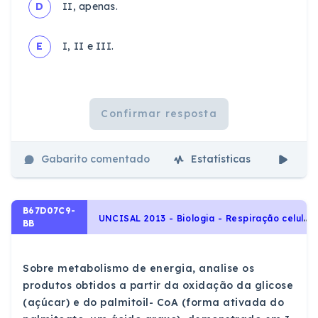
D
II, apenas.
E
I, II e III.
Confirmar resposta
Gabarito comentado
Estatísticas
Aul
B67D07C9-
U
NCISAL 2013 - Biologia - Respiração celular e fermentação, Moléculas, células e tecidos
BB
Sobre metabolismo de energia, analise os
produtos obtidos a partir da oxidação da glicose
(açúcar) e do palmitoil- CoA (forma ativada do