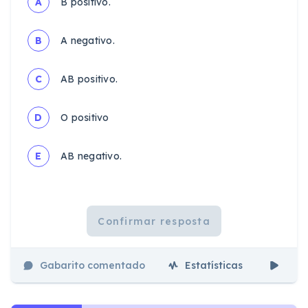
A
B positivo.
B
A negativo.
C
AB positivo.
D
O positivo
E
AB negativo.
Confirmar resposta
Gabarito comentado
Estatísticas
Aul