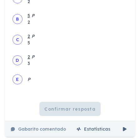
2
5
P
B
2
2
P
C
5
2
P
D
3
E
P
Confirmar resposta
Gabarito comentado
Estatísticas
Aul