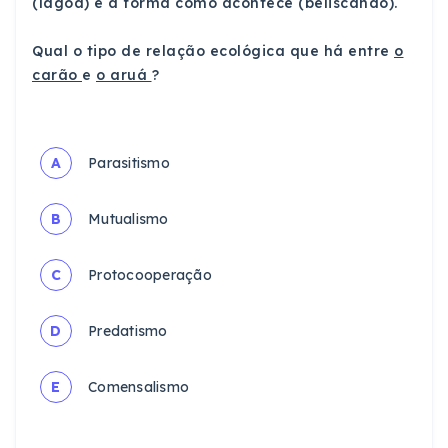
(lagoa) e a forma como acontece (beliscando).
Qual o tipo de relação ecológica que há entre
o
carão
e
o aruá
?
A
Parasitismo
B
Mutualismo
C
Protocooperação
D
Predatismo
E
Comensalismo