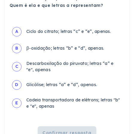
Quem é ela e que letras a representam?
A
Ciclo do citrato; letras “c” e “e”, apenas.
B
β-oxidação; letras “b” e “d”, apenas.
Descarboxilação do piruvato; letras “a” e
C
"e", apenas
D
Glicólise; letras “a” e “d”, apenas.
Cadeia transportadora de elétrons; letras "b"
E
e "e", apenas
Confirmar resposta