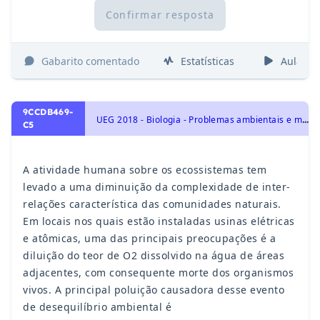
Confirmar resposta
Gabarito comentado
Estatísticas
Aulas
9CCDB469-
U
EG 2018 - Biologia - Problemas ambientais e medidas de conservação, Ecologia e ciências ambientais
C5
A atividade humana sobre os ecossistemas tem
levado a uma diminuição da complexidade de inter-
relações característica das comunidades naturais.
Em locais nos quais estão instaladas usinas elétricas
e atômicas, uma das principais preocupações é a
diluição do teor de O2 dissolvido na água de áreas
adjacentes, com consequente morte dos organismos
vivos. A principal poluição causadora desse evento
de desequilíbrio ambiental é