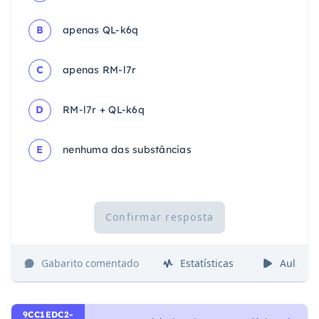
B
apenas QL-k6q
C
apenas RM-l7r
D
RM-l7r + QL-k6q
E
nenhuma das substâncias
Confirmar resposta
Gabarito comentado
Estatísticas
Aulas
9CC1EDC2-