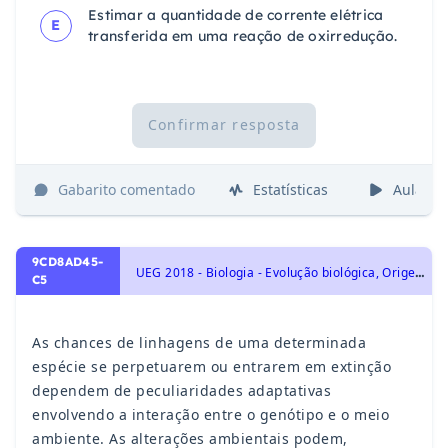
Estimar a quantidade de corrente elétrica
E
transferida em uma reação de oxirredução.
Confirmar resposta
Gabarito comentado
Estatísticas
Aulas
9CD8AD45-
U
EG 2018 - Biologia - Evolução biológica, Origem e evolução da vida
C5
As chances de linhagens de uma determinada
espécie se perpetuarem ou entrarem em extinção
dependem de peculiaridades adaptativas
envolvendo a interação entre o genótipo e o meio
ambiente. As alterações ambientais podem,