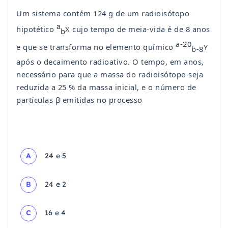
Um sistema contém 124 g de um radioisótopo
a
hipotético
X cujo tempo de meia-vida é de 8 anos
b
a-20
e que se transforma no elemento químico
Y
b-8
após o decaimento radioativo. O tempo, em anos,
necessário para que a massa do radioisótopo seja
reduzida a 25 % da massa inicial, e o número de
partículas β emitidas no processo
A
24 e 5
B
24 e 2
C
16 e 4