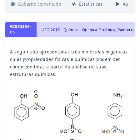
Gabarito comentado
Estatísticas
Aulas
9CE522B4-
U
EG 2018 - Química - Química Orgânica, Isomeria: Isomeria Plana: Cadeia, Posição, Compensação, Função e Tautomeria., Propriedades Físicas dos Compostos Orgânicos: Polaridade das Ligações e Moléculas, Forças Intermoleculares, Ponto de Fusão e Ponto de Ebulição, Solubilização das Substâncias Orgânicas.
C5
A seguir são apresentadas três moléculas orgânicas
cujas propriedades físicas e químicas podem ser
compreendidas a partir da análise de suas
estruturas químicas.