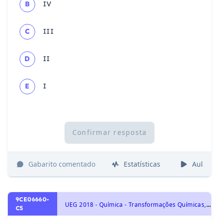
B
IV
C
III
D
II
E
I
Confirmar resposta
Gabarito comentado
Estatísticas
Aulas
9CE06660-
U
EG 2018 - Química - Transformações Químicas, Teoria Atômica: Modelo atômico de Dalton, Thomson, Rutherford, Rutherford-Bohr
C5