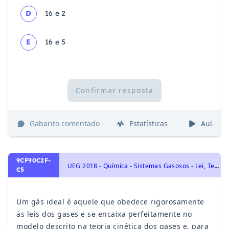
D
16 e 2
E
16 e 5
Confirmar resposta
Gabarito comentado
Estatísticas
Aulas
9CF90C2F-
U
EG 2018 - Química - Sistemas Gasosos - Lei, Teoria Cinética, Equação e Mistura dos Gases. Princípio de Avogadro., Transformações Químicas
C5
Um gás ideal é aquele que obedece rigorosamente
às leis dos gases e se encaixa perfeitamente no
modelo descrito na teoria cinética dos gases e, para