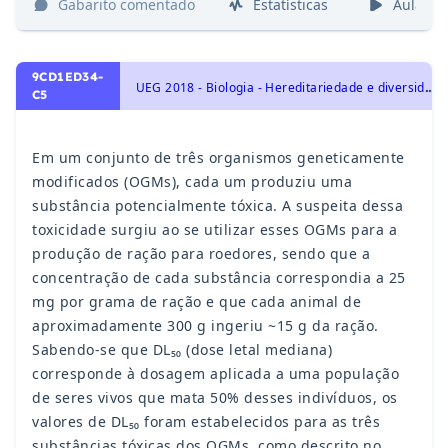
Gabarito comentado
Estatísticas
Aulas
9CD1ED34-
U
EG 2018 - Biologia - Hereditariedade e diversidade da vida
C5
Em um conjunto de três organismos geneticamente
modificados (OGMs), cada um produziu uma
substância potencialmente tóxica. A suspeita dessa
toxicidade surgiu ao se utilizar esses OGMs para a
produção de ração para roedores, sendo que a
concentração de cada substância correspondia a 25
mg por grama de ração e que cada animal de
aproximadamente 300 g ingeriu ~15 g da ração.
Sabendo-se que DL
₅₀
(dose letal mediana)
corresponde à dosagem aplicada a uma população
de seres vivos que mata 50% desses indivíduos, os
valores de DL₅₀
foram estabelecidos para as três
substâncias tóxicas dos OGMs, como descrito no