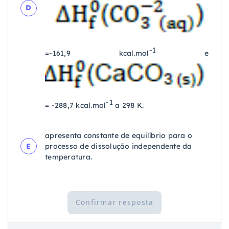
D
-1
=-161,9 kcal.mol
e
-1
= -288,7 kcal.mol
a 298 K.
apresenta constante de equilíbrio para o
E
processo de dissolução independente da
temperatura.
Confirmar resposta