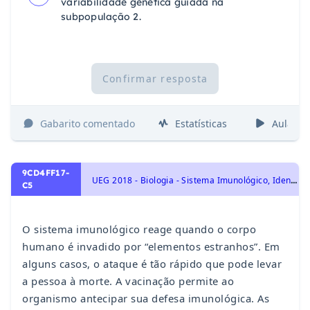
variabilidade genética guiada na
subpopulação 2.
Confirmar resposta
Gabarito comentado
Estatísticas
Aulas
9CD4FF17-
U
EG 2018 - Biologia - Sistema Imunológico, Identidade dos seres vivos
C5
O sistema imunológico reage quando o corpo
humano é invadido por “elementos estranhos”. Em
alguns casos, o ataque é tão rápido que pode levar
a pessoa à morte. A vacinação permite ao
organismo antecipar sua defesa imunológica. As