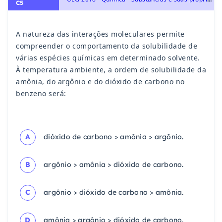
C5
A natureza das interações moleculares permite
compreender o comportamento da solubilidade de
várias espécies químicas em determinado solvente.
À temperatura ambiente, a ordem de solubilidade da
amônia, do argônio e do dióxido de carbono no
benzeno será:
A
dióxido de carbono > amônia > argônio.
B
argônio > amônia > dióxido de carbono.
C
argônio > dióxido de carbono > amônia.
D
amônia > argônio > dióxido de carbono.