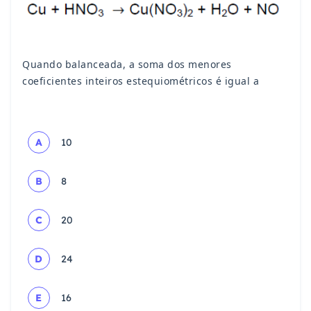
Quando balanceada, a soma dos menores
coeficientes inteiros estequiométricos é igual a
A
10
B
8
C
20
D
24
E
16