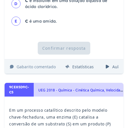
C
é insolúvel em uma solução aquosa de
D
ácido clorídrico.
E
C
é uma amida.
Confirmar resposta
Gabarito comentado
Estatísticas
Aulas
9CE85D9C-
U
EG 2018 - Química - Cinética Química, Velocidade de Reação, Energia de Ativação, Concentração, Pressão, Temperatura e Catalisador
C5
Em um processo catalítico descrito pelo modelo
chave-fechadura, uma enzima (E) catalisa a
conversão de um substrato (S) em um produto (P)