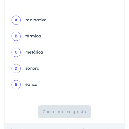
A
radioativa
B
térmica
C
metálica
D
sonora
E
eólica
Confirmar resposta