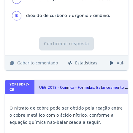
E
dióxido de carbono > argônio > amônia.
Confirmar resposta
Gabarito comentado
Estatísticas
Aulas
9CF18D77-
U
EG 2018 - Química - Fórmulas, Balanceamento e Leis ponderais das reações químicas, Representação das transformações químicas
C5
O nitrato de cobre pode ser obtido pela reação entre
o cobre metálico com o ácido nítrico, conforme a
equação química não-balanceada a seguir.