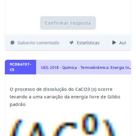
Confirmar resposta
Gabarito comentado
Estatísticas
Aulas
9CDBA707-
U
EG 2018 - Química - Termodinâmica: Energia Interna, Trabalho, Energia Livre de Gibbs e Entropia, Transformações Químicas e Energia
C5
O processo de dissolução do CaCO3 (s) ocorre
levando a uma variação da energia livre de Gibbs
padrão