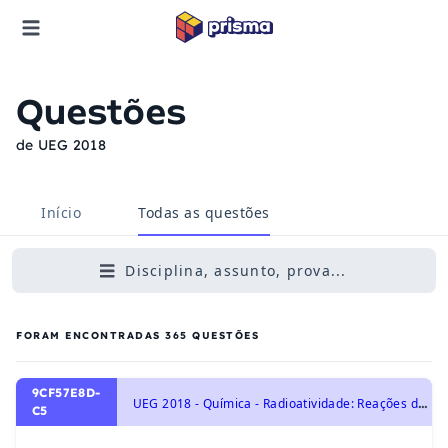
Questões
de UEG 2018
Início
Todas as questões
Disciplina, assunto, prova...
FORAM ENCONTRADAS
365
QUESTÕES
9CF57E8D-
U
EG 2018 - Química - Radioatividade: Reações de Fissão e Fusão Nuclear, Desintegração Radioativa e Radioisótopos., Transformações Químicas e Energia
C5