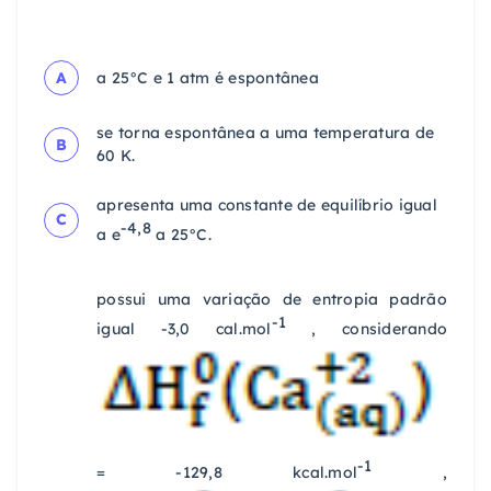
A
a 25°C e 1 atm é espontânea
se torna espontânea a uma temperatura de
B
60 K.
apresenta uma constante de equilíbrio igual
C
-4,8
a e
a 25°C.
possui uma variação de entropia padrão
-1
igual -3,0 cal.mol
, considerando
-1
= -129,8 kcal.mol
,