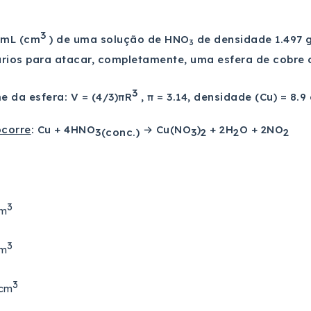
3
 mL (cm
) de uma solução de HNO
de densidade 1.497 
3
ários para atacar, completamente, uma esfera de cobre 
3
e da esfera: V = (4/3)πR
, π = 3.14, densidade (Cu) = 8.
corre
: Cu + 4HNO
→ Cu(NO
)
+ 2H
O + 2NO
3(conc.)
3
2
2
2
3
cm
3
cm
3
 cm