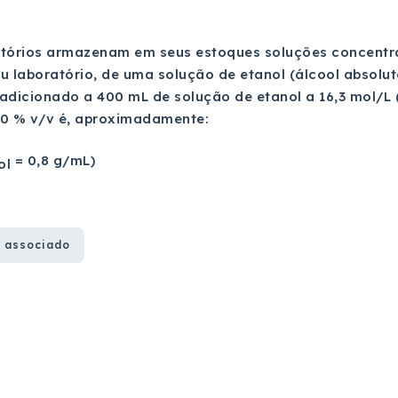
atórios armazenam em seus estoques soluções concentr
u laboratório, de uma solução de etanol (álcool absoluto
adicionado a 400 mL de solução de etanol a 16,3 mol/L (
70 % v/v é, aproximadamente:
= 0,8 g/mL)
ol
 associado