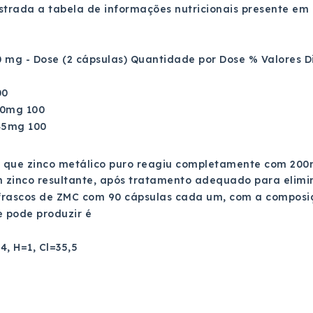
strada a tabela de informações nutricionais presente em
 mg - Dose (2 cápsulas) Quantidade por Dose % Valores D
00
0mg 100
45mg 100
 que zinco metálico puro reagiu completamente com 200m
n zinco resultante, após tratamento adequado para elimi
frascos de ZMC com 90 cápsulas cada um, com a composi
e pode produzir é
4, H=1, Cl=35,5