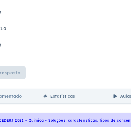
8
11.0
8
resposta
comentado
Estatísticas
Aula