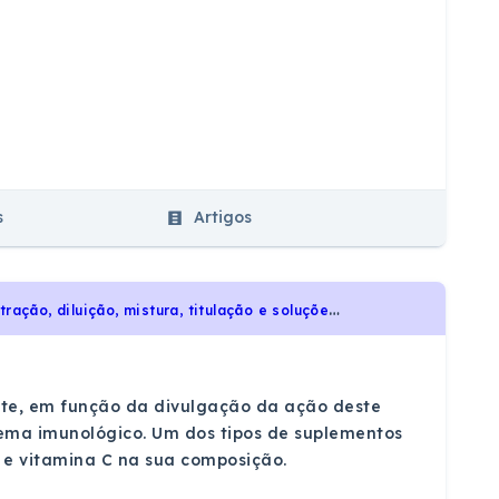
s
Artigos
C
EDERJ 2021 - Química - Soluções: características, tipos de concentração, diluição, mistura, titulação e soluções coloidais., Transformações Químicas: elementos químicos, tabela periódica e reações químicas, Transformações Químicas, Soluções e Substâncias Inorgânicas
nte, em função da divulgação da ação deste
tema imunológico. Um dos tipos de suplementos
 e vitamina C na sua composição.