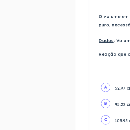
O volume em
puro, necess
Dados
: Volum
Reação que o
A
52.97 
B
95.22 
C
105.93