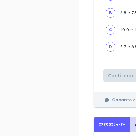
B
6.8 e 7.
C
10.0 e 
D
5.7 e 6.
Confirmar 
Gabarito 
C77C5366-74