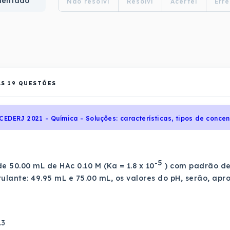
mentado
Não resolvi
Resolvi
Acertei
Erre
AS
19
QUESTÕES
-5
e 50.00 mL de HAc 0.10 M (Ka = 1.8 x 10
) com padrão de
tulante: 49.95 mL e 75.00 mL, os valores do pH, serão, a
.3