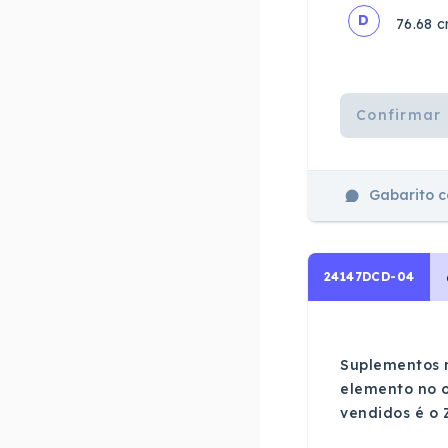
D
76.68 
Confirmar 
Gabarito 
24147DCD-04
Suplementos 
elemento no o
vendidos é o 