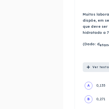
Muitos labor
dispõe, em se
que deve ser 
hidratado a 
(Dado: d
etan
Ver
texto
A
0,135
B
0,271