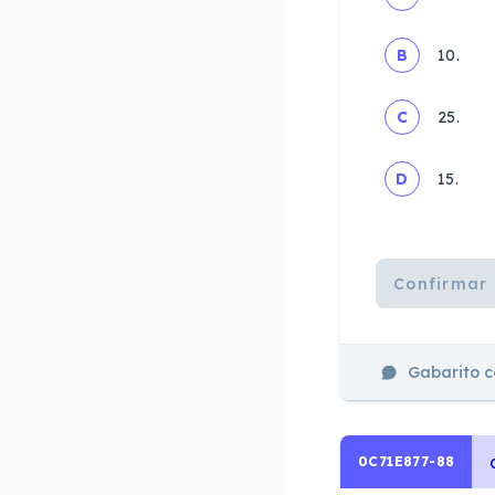
B
10.
C
25.
D
15.
Confirmar 
Gabarito 
0C71E877-88