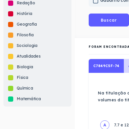
Gabarito co
Redação
História
Buscar
Geografia
Filosofia
Sociologia
FORAM ENCONTRAD
Atualidades
C7849C5F-74
Biologia
Física
Química
Na titulação d
Matemática
volumes do ti
A
7.7 e 12