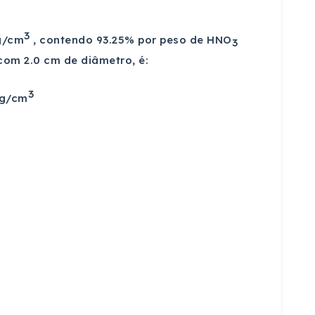
3
g/cm
, contendo 93.25% por peso de HNO
3
com 2.0 cm de diâmetro, é:
3
9 g/cm