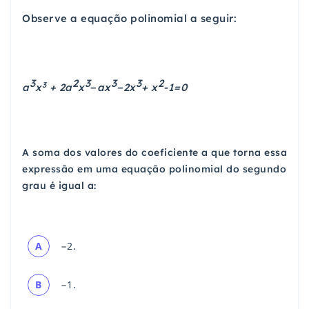
Observe a equação polinomial a seguir:
3
2
3
3
3
2
3
a
x
+ 2a
x
−
ax
−
2x
+ x
-1=0
A soma dos valores do coeficiente a que torna essa
expressão em uma equação polinomial do segundo
grau é igual a:
A
−2.
B
−1.