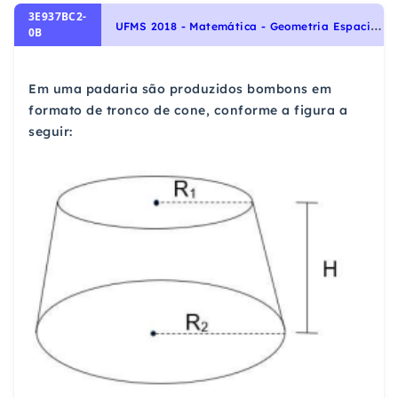
3E937BC2-
U
FMS 2018 - Matemática - Geometria Espacial, Poliedros
0B
Em uma padaria são produzidos bombons em
formato de tronco de cone, conforme a figura a
seguir: