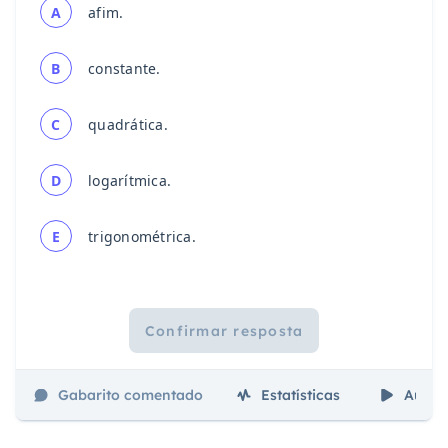
A
afim.
B
constante.
C
quadrática.
D
logarítmica.
E
trigonométrica.
Confirmar resposta
Gabarito comentado
Estatísticas
Aulas