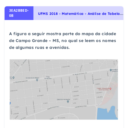
3EA2BBED-
U
FMS 2018 - Matemática - Análise de Tabelas e Gráficos
0B
A figura a seguir mostra parte do mapa da cidade
de Campo Grande – MS, no qual se leem os nomes
de algumas ruas e avenidas.