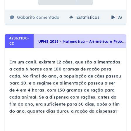
Gabarito comentado
Estatísticas
Aulas
423631DC-
U
FMS 2018 - Matemática - Aritmética e Problemas, Regra de Três
CC
Em um canil, existem 12 cães, que são alimentados
a cada 6 horas com 100 gramas de ração para
cada. No final do ano, a população de cães passou
para 20, e o regime de alimentação passou a ser
de 4 em 4 horas, com 150 gramas de ração para
cada animal. Se a dispensa com rações, antes do
fim do ano, era suficiente para 30 dias, após o fim
do ano, quantos dias durou a ração da dispensa?