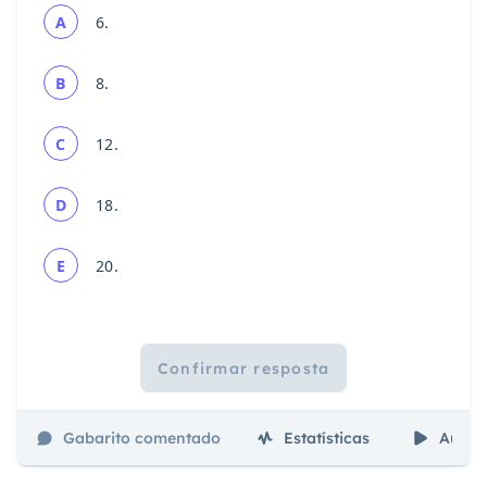
A
6.
B
8.
C
12.
D
18.
E
20.
Confirmar resposta
Gabarito comentado
Estatísticas
Aulas