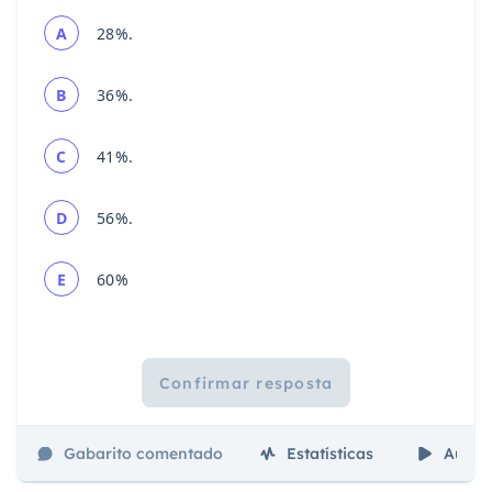
A
28%.
B
36%.
C
41%.
D
56%.
E
60%
Confirmar resposta
Gabarito comentado
Estatísticas
Aulas