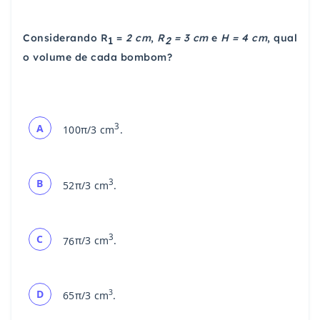
Considerando R
=
2 cm
,
R
= 3 cm
e
H = 4 cm
, qual
1
2
o volume de cada bombom?
3
A
100
π/3 cm
.
3
B
52
π/3 cm
.
3
C
76
π/3 cm
.
D
3
65
π/3 cm
.