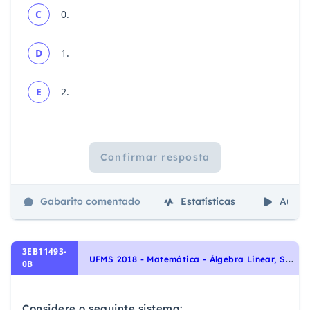
C
0.
D
1.
E
2.
Confirmar resposta
Gabarito comentado
Estatísticas
Aulas
3EB11493-
U
FMS 2018 - Matemática - Álgebra Linear, Sistemas Lineares
0B
Considere o seguinte sistema: