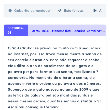
Gabarito comentado
Estatísticas
Aulas
3E810B94-
U
FMS 2018 - Matemática - Análise Combinatória em Matemática
0B
O Sr. Asdrúbal se preocupa muito com a segurança
na internet, por isso troca mensalmente a senha de
seu correio eletrônico. Para não esquecer a senha,
ele utiliza o ano de nascimento de seu gato e a
palavra pet para formar sua senha, totalizando 7
caracteres. No momento de alterar a senha, ele
apenas inverte a ordem da palavra e dos números.
Sabendo que o gato nasceu no ano de 2009 e que
as letras da palavra pet são mantidas juntas e
nessa mesma ordem, quantas senhas distintas o Sr.
Asdrúbal consegue formar?