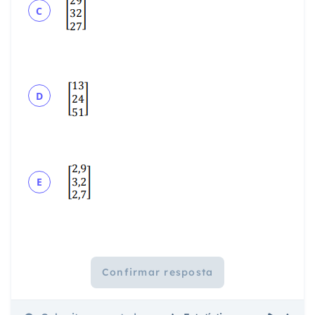
C
D
E
Confirmar resposta