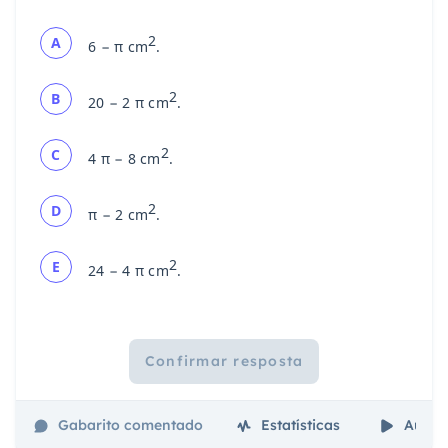
2
A
6 − π cm
.
2
B
20 − 2 π cm
.
2
C
4 π − 8 cm
.
2
D
π − 2 cm
.
2
E
24 − 4 π cm
.
Confirmar resposta
Gabarito comentado
Estatísticas
Aulas