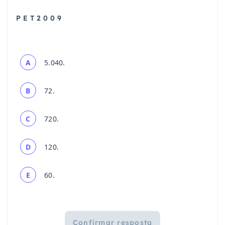
P E T 2 0 0 9
A
5.040.
B
72.
C
720.
D
120.
E
60.
Confirmar resposta