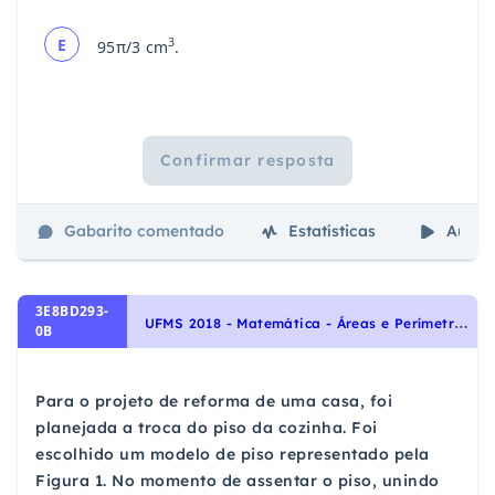
E
3
95
π/3 cm
.
Confirmar resposta
Gabarito comentado
Estatísticas
Aulas
3E8BD293-
U
FMS 2018 - Matemática - Áreas e Perímetros, Geometria Plana
0B
Para o projeto de reforma de uma casa, foi
planejada a troca do piso da cozinha. Foi
escolhido um modelo de piso representado pela
Figura 1. No momento de assentar o piso, unindo