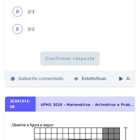
D
2/3
E
3/2
Confirmar resposta
Gabarito comentado
Estatísticas
Aulas
3EA9C01E-
U
FMS 2018 - Matemática - Aritmética e Problemas, Áreas e Perímetros, Porcentagem, Geometria Plana
0B