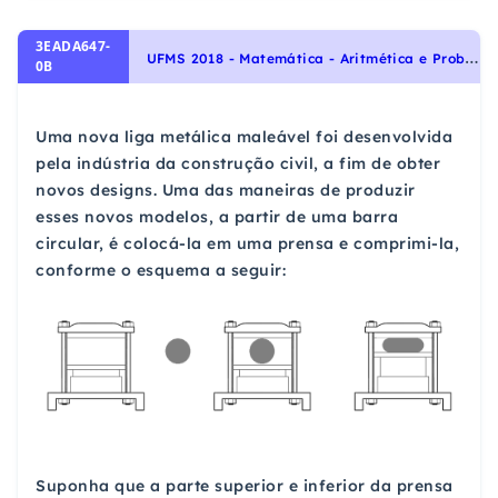
3EADA647-
U
FMS 2018 - Matemática - Aritmética e Problemas, Áreas e Perímetros, Razão, Proporção e Números Proporcionais, Geometria Plana
0B
Uma nova liga metálica maleável foi desenvolvida
pela indústria da construção civil, a fim de obter
novos designs. Uma das maneiras de produzir
esses novos modelos, a partir de uma barra
circular, é colocá-la em uma prensa e comprimi-la,
conforme o esquema a seguir:
Suponha que a parte superior e inferior da prensa