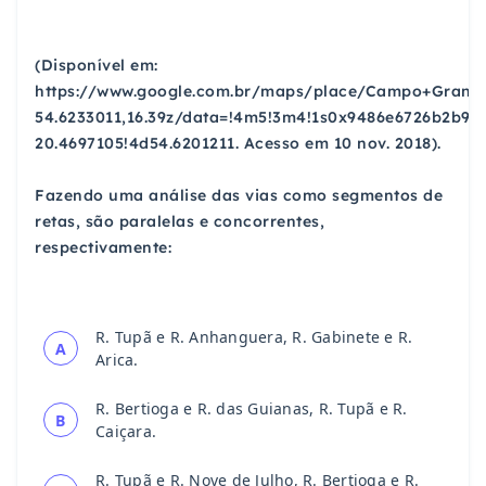
(Disponível em:
https://www.google.com.br/maps/place/Campo+Grand
54.6233011,16.39z/data=!4m5!3m4!1s0x9486e6726b2b9f
20.4697105!4d54.6201211. Acesso em 10 nov. 2018).
Fazendo uma análise das vias como segmentos de
retas, são paralelas e concorrentes,
respectivamente:
R. Tupã e R. Anhanguera, R. Gabinete e R.
A
Arica.
R. Bertioga e R. das Guianas, R. Tupã e R.
B
Caiçara.
R. Tupã e R. Nove de Julho, R. Bertioga e R.