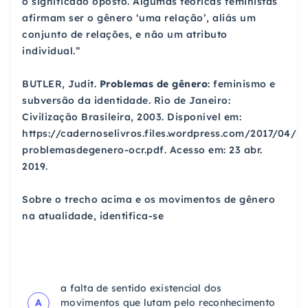
o significado oposto. Algumas teóricas feministas
afirmam ser o gênero ‘uma relação’, aliás um
conjunto de relações, e não um atributo
individual.”
BUTLER, Judit.
Problemas de gênero
: feminismo e
subversão da identidade. Rio de Janeiro:
Civilização Brasileira, 2003. Disponível em:
https://cadernoselivros.files.wordpress.com/2017/04/bu
problemasdegenero-ocr.pdf. Acesso em: 23 abr.
2019.
Sobre o trecho acima e os movimentos de gênero
na atualidade, identifica-se
a falta de sentido existencial dos
A
movimentos que lutam pelo reconhecimento