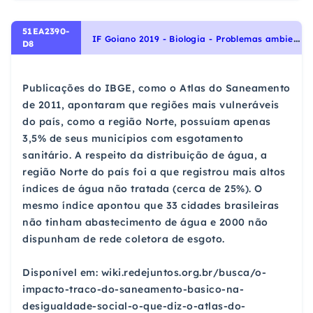
51EA2390-
I
F Goiano 2019 - Biologia - Problemas ambientais e medidas de conservação, Ecologia e ciências ambientais
D8
Publicações do IBGE, como o Atlas do Saneamento
de 2011, apontaram que regiões mais vulneráveis
do país, como a região Norte, possuíam apenas
3,5% de seus municípios com esgotamento
sanitário. A respeito da distribuição de água, a
região Norte do país foi a que registrou mais altos
índices de água não tratada (cerca de 25%). O
mesmo índice apontou que 33 cidades brasileiras
não tinham abastecimento de água e 2000 não
dispunham de rede coletora de esgoto.
Disponível em: wiki.redejuntos.org.br/busca/o-
impacto-traco-do-saneamento-basico-na-
desigualdade-social-o-que-diz-o-atlas-do-