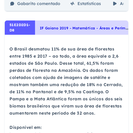
Gabarito comentado
Estatísticas
Aulas
51E2D2D1-
I
F Goiano 2019 - Matemática - Áreas e Perímetros, Geometria Plana
D8
O Brasil desmatou 11% de sua área de florestas
entre 1985 e 2017 – ao todo, a área equivale a 2,6
estados de São Paulo. Desse total, 61,5% foram
perdas de floresta na Amazônia. Os dados foram
coletados com ajuda de imagens de satélite e
mostram também uma redução de 18% no Cerrado,
de 11% no Pantanal e de 9,5% na Caatinga. O
Pampa e a Mata Atlântica foram os únicos dos seis
biomas brasileiros que viram sua área de florestas
aumentarem neste período de 32 anos.
Disponível em: