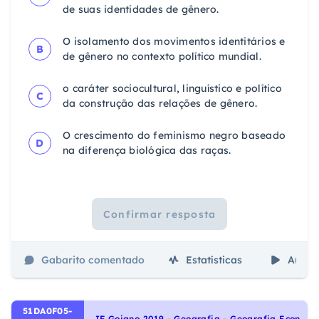
de suas identidades de gênero.
O isolamento dos movimentos identitários e
B
de gênero no contexto político mundial.
o caráter sociocultural, linguístico e político
C
da construção das relações de gênero.
O crescimento do feminismo negro baseado
D
na diferença biológica das raças.
Confirmar resposta
Gabarito comentado
Estatísticas
Aulas
51DA0F05-
I
F Goiano 2019 - Geografia - Geografia Econômica