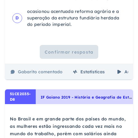
ocasionou acentuada reforma agrária e a
D
superação da estrutura fundiária herdada
do período imperial.
Confirmar resposta
Gabarito comentado
Estatísticas
Aulas
51CE2035-
I
F Goiano 2019 - História e Geografia de Estados e Municípios - História e Geografia do Estado de Goiás
D8
No Brasil e em grande parte dos países do mundo,
as mulheres estão ingressando cada vez mais no
mundo do trabalho, porém com salários ainda