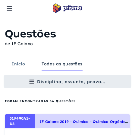
Questões
de IF Goiano
Início
Todas as questões
Disciplina, assunto, prova...
FORAM ENCONTRADAS
36
QUESTÕES
51F490A1-
I
F Goiano 2019 - Química - Química Orgânica, Propriedades Físicas dos Compostos Orgânicos: Polaridade das Ligações e Moléculas, Forças Intermoleculares, Ponto de Fusão e Ponto de Ebulição, Solubilização das Substâncias Orgânicas.
D8