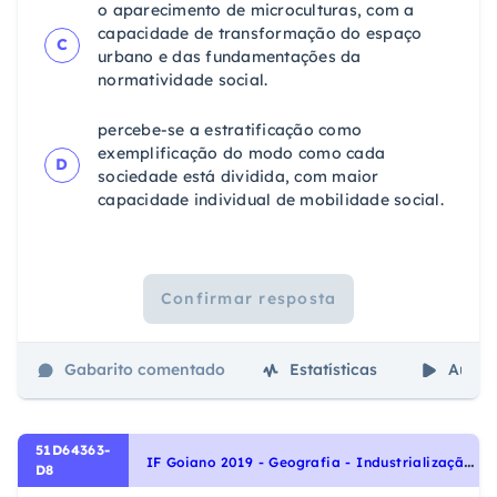
o aparecimento de microculturas, com a
capacidade de transformação do espaço
C
urbano e das fundamentações da
normatividade social.
percebe-se a estratificação como
exemplificação do modo como cada
D
sociedade está dividida, com maior
capacidade individual de mobilidade social.
Confirmar resposta
Gabarito comentado
Estatísticas
Aulas
51D64363-
I
F Goiano 2019 - Geografia - Industrialização, Histórico
D8