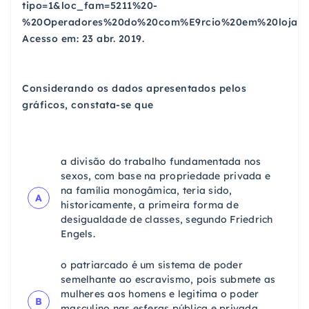
tipo=1&loc_fam=5211%20-
%20Operadores%20do%20com%E9rcio%20em%20lojas%
Acesso em: 23 abr. 2019.
Considerando os dados apresentados pelos
gráficos, constata-se que
a divisão do trabalho fundamentada nos
sexos, com base na propriedade privada e
na família monogâmica, teria sido,
A
historicamente, a primeira forma de
desigualdade de classes, segundo Friedrich
Engels.
o patriarcado é um sistema de poder
semelhante ao escravismo, pois submete as
mulheres aos homens e legitima o poder
B
masculino nas esferas pública e privada