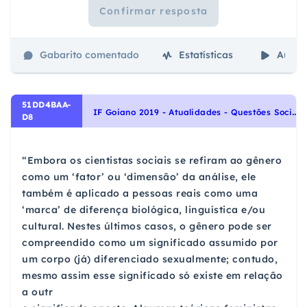
Confirmar resposta
Gabarito comentado
Estatísticas
Aulas
51DD4BAA-
I
F Goiano 2019 - Atualidades - Questões Sociais, Movimentos Sociais, Discriminação e Desigualdade: raça, classe e gênero
D8
“Embora os cientistas sociais se refiram ao gênero
como um ‘fator’ ou ‘dimensão’ da análise, ele
também é aplicado a pessoas reais como uma
‘marca’ de diferença biológica, linguística e/ou
cultural. Nestes últimos casos, o gênero pode ser
compreendido como um significado assumido por
um corpo (já) diferenciado sexualmente; contudo,
mesmo assim esse significado só existe em relação
a outr