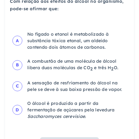
Com relação aos efeitos do álcool no organismo,
pode-se afirmar que:
No fígado o etanol é metabolizado à
A
substância tóxica etanal, um aldeído
contendo dois átomos de carbonos.
A combustão de uma molécula de álcool
B
libera duas moléculas de CO
e três H
O.
2
2
A sensação de resfriamento do álcool na
C
pele se deve à sua baixa pressão de vapor.
O álcool é produzido a partir da
D
fermentação de açúcares pela levedura
Saccharomyces cerevisiae
.