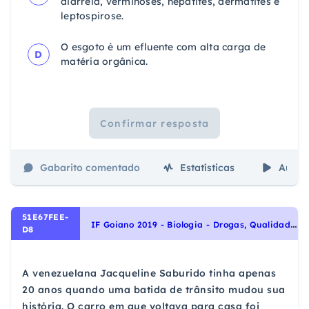
diarreia, verminoses, hepatites, dermatites e
leptospirose.
O esgoto é um efluente com alta carga de
D
matéria orgânica.
Confirmar resposta
Gabarito comentado
Estatísticas
Aulas
51E67FEE-
I
F Goiano 2019 - Biologia - Drogas, Qualidade de vida das populações humanas
D8
A venezuelana Jacqueline Saburido tinha apenas
20 anos quando uma batida de trânsito mudou sua
história. O carro em que voltava para casa foi