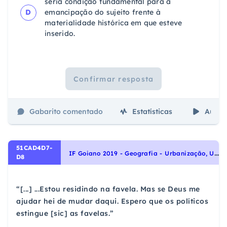
seria condição fundamental para a
D
emancipação do sujeito frente à
materialidade histórica em que esteve
inserido.
Confirmar resposta
Gabarito comentado
Estatísticas
Aulas
51CAD4D7-
I
F Goiano 2019 - Geografia - Urbanização, Urbanização brasileira
D8
“[...] ...Estou residindo na favela. Mas se Deus me
ajudar hei de mudar daqui. Espero que os políticos
estingue [sic] as favelas.”