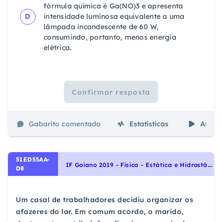
fórmula química é Ga(NO)3 e apresenta
D
intensidade luminosa equivalente a uma
lâmpada incandescente de 60 W,
consumindo, portanto, menos energia
elétrica.
Confirmar resposta
Gabarito comentado
Estatísticas
Aulas
51ED55AA-
I
F Goiano 2019 - Física - Estática e Hidrostática, Hidrostática
D8
Um casal de trabalhadores decidiu organizar os
afazeres do lar. Em comum acordo, o marido,