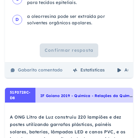
para tecidos epiteliais.
a oleorresina pode ser extraída por
D
solventes orgânicos apolares.
Confirmar resposta
Gabarito comentado
Estatísticas
Aulas
51F0728C-
I
F Goiano 2019 - Química - Relações da Química com as Tecnologias, a Sociedade e o Meio Ambiente
D8
A ONG Litro de Luz construiu 220 lampiões e dez
postes utilizando garrafas plásticas, painéis
solares, baterias, lâmpadas LED e canos PVC, e os