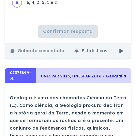
E
6, 4, 3, 5, 1 e 2.
Confirmar resposta
Gabarito comentado
Estatísticas
Aul
C7373899-
U
NESPAR 2016, UNESPAR 2016 - Geografia - Geologia
31
Geologia é uma das chamadas Ciência da Terra
(…). Como ciência, a Geologia procura decifrar
a história geral da Terra, desde o momento em
que se formaram as rochas até o presente. Um
conjunto de fenômenos físicos, químicos,
físico-químicos e biológicos compõe o seu