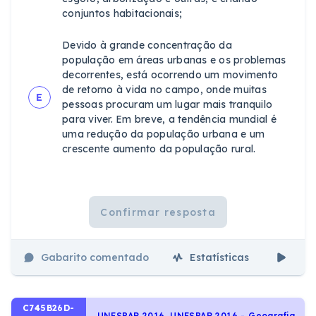
conjuntos habitacionais;
Devido à grande concentração da
população em áreas urbanas e os problemas
decorrentes, está ocorrendo um movimento
de retorno à vida no campo, onde muitas
E
pessoas procuram um lugar mais tranquilo
para viver. Em breve, a tendência mundial é
uma redução da população urbana e um
crescente aumento da população rural.
Confirmar resposta
Gabarito comentado
Estatísticas
Aul
C745B26D-
U
NESPAR 2016, UNESPAR 2016 - Geografia - Globalização