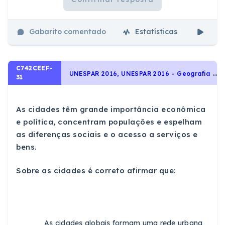
Gabarito comentado
Estatísticas
Aul
C742CEEF-
U
NESPAR 2016, UNESPAR 2016 - Geografia - Geografia Econômica
31
As cidades têm grande importância econômica
e política, concentram populações e espelham
as diferenças sociais e o acesso a serviços e
bens.
Sobre as cidades é correto afirmar que:
As cidades globais formam uma rede urbana