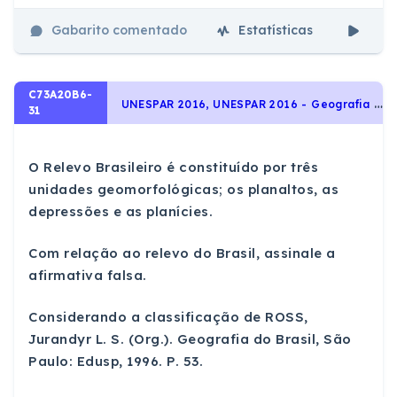
Gabarito comentado
Estatísticas
Aul
C73A20B6-
U
NESPAR 2016, UNESPAR 2016 - Geografia - Geografia Física, Relevo
31
O Relevo Brasileiro é constituído por três
unidades geomorfológicas; os planaltos, as
depressões e as planícies.
Com relação ao relevo do Brasil, assinale a
afirmativa falsa.
Considerando a classificação de ROSS,
Jurandyr L. S. (Org.). Geografia do Brasil, São
Paulo: Edusp, 1996. P. 53.