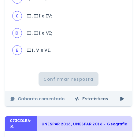
C
II, III e IV;
D
II, III e VI;
E
III, V e VI.
Confirmar resposta
Gabarito comentado
Estatísticas
Aul
C73CD1EA-
UNESPAR 2016, UNESPAR 2016 - Geografia
31