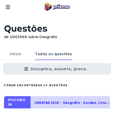
Questões
de UNESPAR sobre Geografia
Início
Todas as questões
Disciplina, assunto, prova...
FORAM ENCONTRADAS
19
QUESTÕES
FF1C03E3-
U
NESPAR 2018 - Geografia - Escalas, Conceitos Demográficos, População, Cartografia
1B