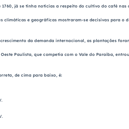
de 1760, já se tinha notícias a respeito do cultivo do café na
es climáticas e geográficas mostraram-se decisivas para o 
o crescimento da demanda internacional, as plantações fora
o Oeste Paulista, que competia com o Vale do Paraíba, entr
rreta, de cima para baixo, é:
V.
V.