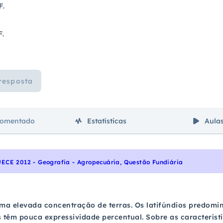
F.
F.
resposta
comentado
Estatísticas
Aula
UECE 2012 - Geografia - Agropecuária, Questão Fundiária
uma elevada concentração de terras. Os latifúndios predom
 têm pouca expressividade percentual. Sobre as característic