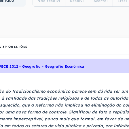
entado
Não resolvi
Resolvi
Acertei
Errei
S
39
QUESTÕES
UECE 2012 - Geografia - Geografia Econômica
o do tradicionalismo econômico parece sem dúvida ser um 
à santidade das tradições religiosas e de todas as autorid
esquecido, que a Reforma não implicou na eliminação do con
or uma nova forma de controle. Significou de fato o repúdi
mente imperceptível, pouco mais que formal, em favor de
 em todos os setores da vida pública e privada, era infini