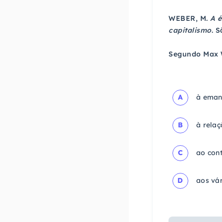
WEBER, M.
A é
capitalismo
. S
Segundo Max W
A
à eman
B
à relaç
C
ao cont
D
aos vár