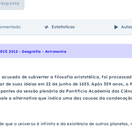
resposta
comentado
Estatísticas
Aula
ECE 2012 - Geografia - Astronomia
i, acusado de subverter a filosofia aristotélica, foi process
ar de suas ideias em 22 de junho de 1633. Após 359 anos, o 
ipantes da sessão plenária da Pontifícia Academia das Ciênc
inale a alternativa que indica uma das causas da condenação
de que o universo é infinito e da existência de outros planetas, n