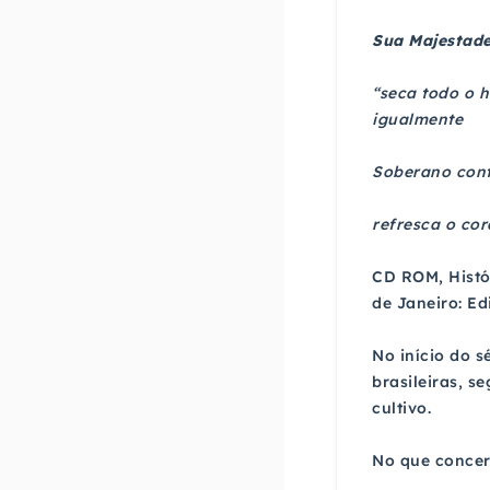
Sua Majestade
“seca todo o h
igualmente
Soberano cont
refresca o cora
CD ROM, Histór
de Janeiro: Ed
No início do 
brasileiras, s
cultivo.
No que concern