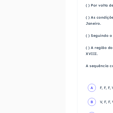
( ) Por volta 
( ) As condiçõ
Janeiro.
( ) Seguindo 
( ) A região d
XVIII.
A sequência co
A
F, F, F, 
B
V, F, F, 