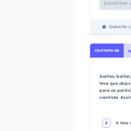
Confirmar 
Gabarito 
CE679A98-B8
U
Galileu Galile
teve que abjur
para os partic
cientista. Ass
A
A tese 