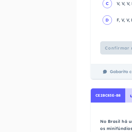
C
V, V, V, 
D
F, V, V, 
Confirmar 
Gabarito 
CE2BC83E-B8
No Brasil há 
os minifúndios