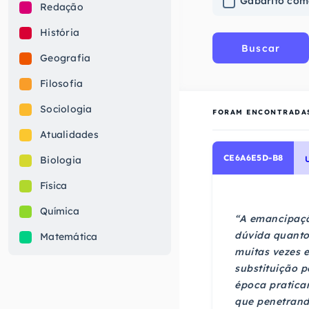
Gabarito com
Redação
História
Buscar
Geografia
Filosofia
Sociologia
FORAM ENCONTRADA
Atualidades
CE6A6E5D-B8
Biologia
Física
Química
“A emancipaçã
dúvida quanto 
Matemática
muitas vezes 
substituição p
época pratica
que penetrando