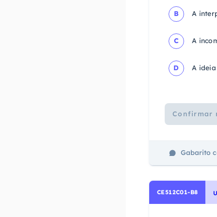
B
A inter
C
A incom
D
A ideia
Confirmar 
Gabarito 
CE512C01-B8
U