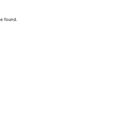
be found
.