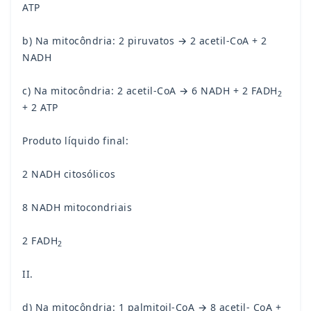
ATP
b) Na mitocôndria: 2 piruvatos → 2 acetil-CoA + 2
NADH
c) Na mitocôndria: 2 acetil-CoA → 6 NADH + 2 FADH
2
+ 2 ATP
Produto líquido final:
2 NADH citosólicos
8 NADH mitocondriais
2 FADH
2
II.
d) Na mitocôndria: 1 palmitoil-CoA → 8 acetil- CoA +