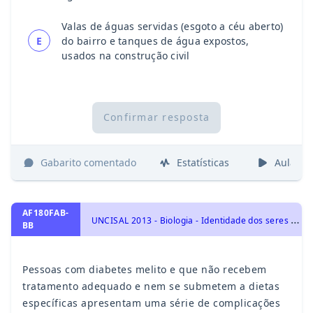
Valas de águas servidas (esgoto a céu aberto)
E
do bairro e tanques de água expostos,
usados na construção civil
Confirmar resposta
Gabarito comentado
Estatísticas
Aulas
AF180FAB-
U
NCISAL 2013 - Biologia - Identidade dos seres vivos, Sistema Endócrino Humano
BB
Pessoas com diabetes melito e que não recebem
tratamento adequado e nem se submetem a dietas
específicas apresentam uma série de complicações