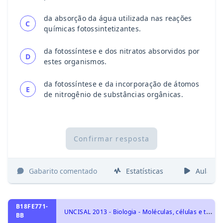
da absorção da água utilizada nas reações
C
químicas fotossintetizantes.
da fotossíntese e dos nitratos absorvidos por
D
estes organismos.
da fotossíntese e da incorporação de átomos
E
de nitrogênio de substâncias orgânicas.
Confirmar resposta
Gabarito comentado
Estatísticas
Aulas
B18FE771-
U
NCISAL 2013 - Biologia - Moléculas, células e tecidos
BB