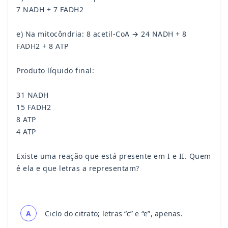
7 NADH + 7 FADH2
e) Na mitocôndria: 8 acetil-CoA → 24 NADH + 8
FADH2 + 8 ATP
Produto líquido final:
31 NADH
15 FADH2
8 ATP
4 ATP
Existe uma reação que está presente em I e II. Quem
é ela e que letras a representam?
A
Ciclo do citrato; letras “c” e “e”, apenas.