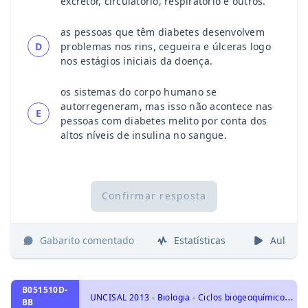
excretor, circulatório, respiratório e outros.
as pessoas que têm diabetes desenvolvem
D
problemas nos rins, cegueira e úlceras logo
nos estágios iniciais da doença.
os sistemas do corpo humano se
autorregeneram, mas isso não acontece nas
E
pessoas com diabetes melito por conta dos
altos níveis de insulina no sangue.
Confirmar resposta
Gabarito comentado
Estatísticas
Aulas
B051510D-
U
NCISAL 2013 - Biologia - Ciclos biogeoquímicos, Ecologia e ciências ambientais
BB