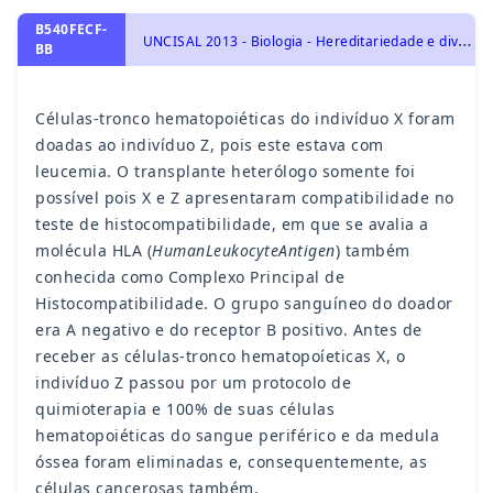
B540FECF-
U
NCISAL 2013 - Biologia - Hereditariedade e diversidade da vida, A herança dos grupos sanguíneos
BB
Células-tronco hematopoiéticas do indivíduo X foram
doadas ao indivíduo Z, pois este estava com
leucemia. O transplante heterólogo somente foi
possível pois X e Z apresentaram compatibilidade no
teste de histocompatibilidade, em que se avalia a
molécula HLA (
HumanLeukocyteAntigen
) também
conhecida como Complexo Principal de
Histocompatibilidade. O grupo sanguíneo do doador
era A negativo e do receptor B positivo. Antes de
receber as células-tronco hematopoíeticas X, o
indivíduo Z passou por um protocolo de
quimioterapia e 100% de suas células
hematopoiéticas do sangue periférico e da medula
óssea foram eliminadas e, consequentemente, as
células cancerosas também.