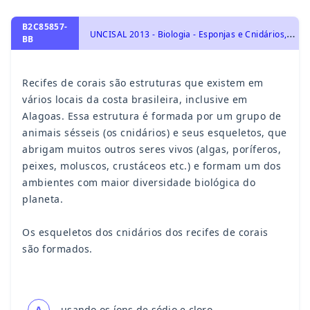
B2C85857-
U
NCISAL 2013 - Biologia - Esponjas e Cnidários, Identidade dos seres vivos
BB
Recifes de corais são estruturas que existem em
vários locais da costa brasileira, inclusive em
Alagoas. Essa estrutura é formada por um grupo de
animais sésseis (os cnidários) e seus esqueletos, que
abrigam muitos outros seres vivos (algas, poríferos,
peixes, moluscos, crustáceos etc.) e formam um dos
ambientes com maior diversidade biológica do
planeta.
Os esqueletos dos cnidários dos recifes de corais
são formados.
A
usando os íons de sódio e cloro