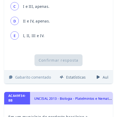
C
I e III, apenas.
D
II e IV, apenas.
E
I, II, III e IV.
Confirmar resposta
Gabarito comentado
Estatísticas
Aulas
ACA49F34-
U
NCISAL 2013 - Biologia - Platelmintos e Nematódeos, Identidade dos seres vivos
BB
Em um município do nordeste brasileiro a