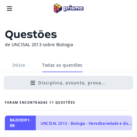
Questões
de UNCISAL 2013 sobre Biologia
Início
Todas as questões
Disciplina, assunto, prova...
FORAM ENCONTRADAS
11
QUESTÕES
BA2DB391-
U
NCISAL 2013 - Biologia - Hereditariedade e diversidade da vida, Mutações e alterações cromossômicas
BB