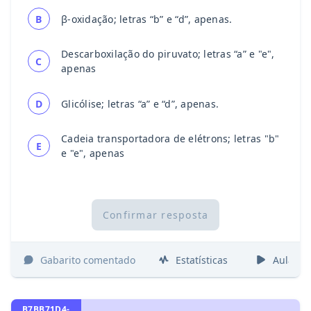
B
β-oxidação; letras “b” e “d”, apenas.
Descarboxilação do piruvato; letras “a” e "e",
C
apenas
D
Glicólise; letras “a” e “d”, apenas.
Cadeia transportadora de elétrons; letras "b"
E
e "e", apenas
Confirmar resposta
Gabarito comentado
Estatísticas
Aulas
B7BB71D4-