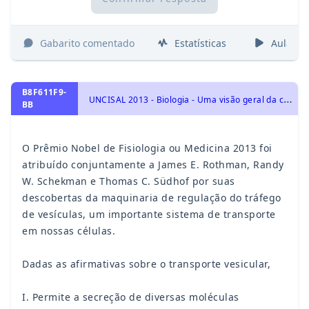
Gabarito comentado
Estatísticas
Aulas
B8F611F9-
U
NCISAL 2013 - Biologia - Uma visão geral da célula, Moléculas, células e tecidos
BB
O Prêmio Nobel de Fisiologia ou Medicina 2013 foi
atribuído conjuntamente a James E. Rothman, Randy
W. Schekman e Thomas C. Südhof por suas
descobertas da maquinaria de regulação do tráfego
de vesículas, um importante sistema de transporte
em nossas células.
Dadas as afirmativas sobre o transporte vesicular,
I. Permite a secreção de diversas moléculas