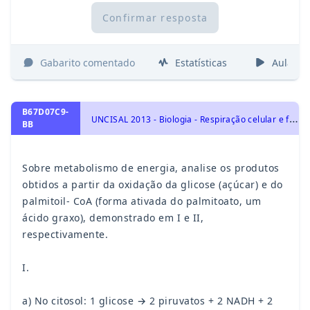
Confirmar resposta
Gabarito comentado
Estatísticas
Aulas
B67D07C9-
U
NCISAL 2013 - Biologia - Respiração celular e fermentação, Moléculas, células e tecidos
BB
Sobre metabolismo de energia, analise os produtos
obtidos a partir da oxidação da glicose (açúcar) e do
palmitoil- CoA (forma ativada do palmitoato, um
ácido graxo), demonstrado em I e II,
respectivamente.
I.
a) No citosol: 1 glicose → 2 piruvatos + 2 NADH + 2