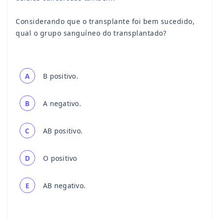
Considerando que o transplante foi bem sucedido,
qual o grupo sanguíneo do transplantado?
A
B positivo.
B
A negativo.
C
AB positivo.
D
O positivo
E
AB negativo.