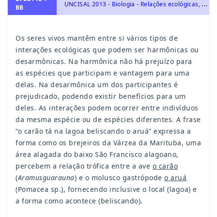
U
NCISAL 2013 - Biologia - Relações ecológicas, Ecologia e ciências ambientais
BB
Os seres vivos mantêm entre si vários tipos de
interações ecológicas que podem ser harmônicas ou
desarmônicas. Na harmônica não há prejuízo para
as espécies que participam e vantagem para uma
delas. Na desarmônica um dos participantes é
prejudicado, podendo existir benefícios para um
deles. As interações podem ocorrer entre indivíduos
da mesma espécie ou de espécies diferentes. A frase
“o carão tá na lagoa beliscando o aruá” expressa a
forma como os brejeiros da Várzea da Marituba, uma
área alagada do baixo São Francisco alagoano,
percebem a relação trófica entre a ave
o carão
(
Aramusguarauna
) e o molusco gastrópode
o aruá
(Pomacea sp.), fornecendo inclusive o local (lagoa) e
a forma como acontece (beliscando).