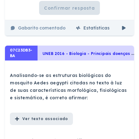
Confirmar resposta
Gabarito comentado
Estatísticas
Aul
07C23DB3-
U
NEB 2016 - Biologia - Principais doenças endêmicas no Brasil, Qualidade de vida das populações humanas
BA
Analisando-se as estruturas biológicas do
mosquito Aedes aegypti citadas no texto à luz
de suas características morfológica, fisiológicas
e sistemática, é correto afirmar:
Ver
texto associado