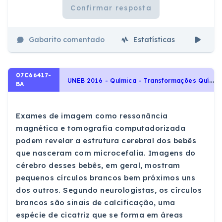
Confirmar resposta
Gabarito comentado
Estatísticas
Aul
07C66417-
U
NEB 2016 - Química - Transformações Químicas: elementos químicos, tabela periódica e reações químicas, Relações da Química com as Tecnologias, a Sociedade e o Meio Ambiente, Transformações Químicas
BA
Exames de imagem como ressonância
magnética e tomografia computadorizada
podem revelar a estrutura cerebral dos bebês
que nasceram com microcefalia. Imagens do
cérebro desses bebês, em geral, mostram
pequenos círculos brancos bem próximos uns
dos outros. Segundo neurologistas, os círculos
brancos são sinais de calcificação, uma
espécie de cicatriz que se forma em áreas