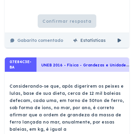
Confirmar resposta
Gabarito comentado
Estatísticas
Aul
07E84C3E-
U
NEB 2016 - Física - Grandezas e Unidades, Conteúdos Básicos
BA
Considerando-se que, após digerirem os peixes e
lulas, base de sua dieta, cerca de 12 mil baleias
defecam, cada uma, em torno de 50ton de ferro,
sob forma de íons, no mar, por ano, é correto
afirmar que a ordem de grandeza da massa de
ferro lançada no mar, anualmente, por essas
baleias, em kg, é igual a