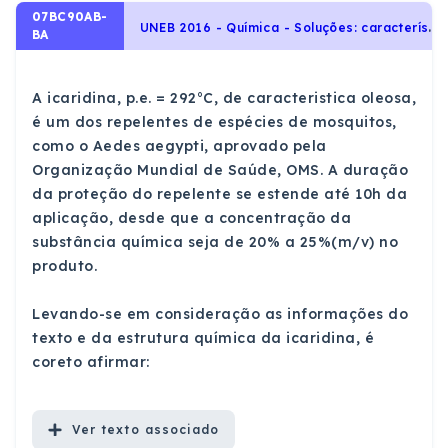
07BC90AB-
U
NEB 2016 - Química - Soluções: características, tipos de concentração, diluição, mistura, titulação e soluções coloidais., Soluções e Substâncias Inorgânicas
BA
A icaridina, p.e. = 292°C, de caracteristica oleosa,
é um dos repelentes de espécies de mosquitos,
como o Aedes aegypti, aprovado pela
Organização Mundial de Saúde, OMS. A duração
da proteção do repelente se estende até 10h da
aplicação, desde que a concentração da
substância química seja de 20% a 25%(m/v) no
produto.
Levando-se em consideração as informações do
texto e da estrutura química da icaridina, é
coreto afirmar:
Ver
texto associado