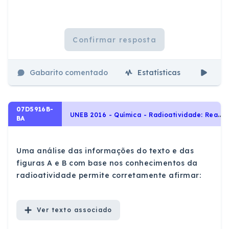
Confirmar resposta
Gabarito comentado
Estatísticas
Aul
07D5916B-
U
NEB 2016 - Química - Radioatividade: Reações de Fissão e Fusão Nuclear, Desintegração Radioativa e Radioisótopos., Transformações Químicas e Energia
BA
Uma análise das informações do texto e das
figuras A e B com base nos conhecimentos da
radioatividade permite corretamente afirmar:
Ver
texto associado