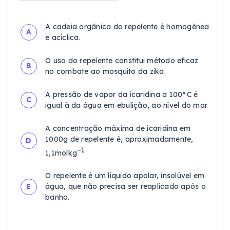
A cadeia orgânica do repelente é homogênea
A
e acíclica.
O uso do repelente constitui método eficaz
B
no combate ao mosquito da zika.
A pressão de vapor da icaridina a 100°C é
C
igual à da água em ebulição, ao nível do mar.
A concentração máxima de icaridina em
1000g de repelente é, aproximadamente,
D
−1
1,1molkg
O repelente é um líquido apolar, insolúvel em
E
água, que não precisa ser reaplicado após o
banho.