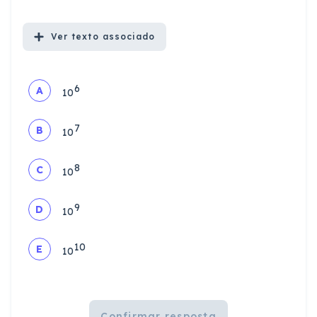
Ver
texto associado
6
A
10
7
B
10
8
C
10
9
D
10
10
E
10
Confirmar resposta