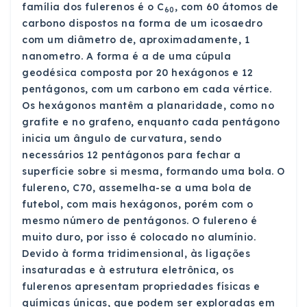
família dos fulerenos é o C
, com 60 átomos de
60
carbono dispostos na forma de um icosaedro
com um diâmetro de, aproximadamente, 1
nanometro. A forma é a de uma cúpula
geodésica composta por 20 hexágonos e 12
pentágonos, com um carbono em cada vértice.
Os hexágonos mantêm a planaridade, como no
grafite e no grafeno, enquanto cada pentágono
inicia um ângulo de curvatura, sendo
necessários 12 pentágonos para fechar a
superfície sobre si mesma, formando uma bola. O
fulereno, C70, assemelha-se a uma bola de
futebol, com mais hexágonos, porém com o
mesmo número de pentágonos. O fulereno é
muito duro, por isso é colocado no alumínio.
Devido à forma tridimensional, às ligações
insaturadas e à estrutura eletrônica, os
fulerenos apresentam propriedades físicas e
químicas únicas, que podem ser exploradas em