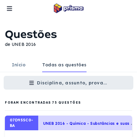
Questões
de UNEB 2016
Início
Todas as questões
Disciplina, assunto, prova...
FORAM ENCONTRADAS
75
QUESTÕES
07D955C0-
U
NEB 2016 - Química - Substâncias e suas propriedades, Estudo da matéria: substâncias, misturas, processos de separação.
BA