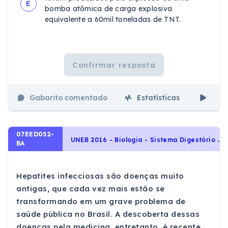
E
bomba atômica de carga explosiva
equivalente a 60mil toneladas de TNT.
Confirmar resposta
Gabarito comentado
Estatísticas
Aul
07EED052-
U
NEB 2016 - Biologia - Sistema Digestório Humano, Identidade dos seres vivos
BA
Hepatites infecciosas são doenças muito
antigas, que cada vez mais estão se
transformando em um grave problema de
saúde pública no Brasil. A descoberta dessas
doenças pela medicina, entretanto, é recente,