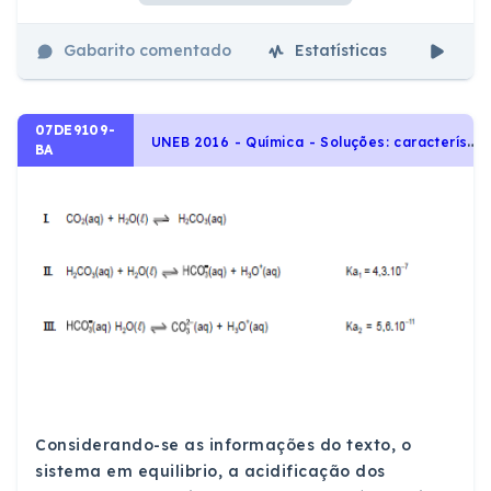
Gabarito comentado
Estatísticas
Aul
07DE9109-
U
NEB 2016 - Química - Soluções: características, tipos de concentração, diluição, mistura, titulação e soluções coloidais., Equilíbrio Químico, Relações da Química com as Tecnologias, a Sociedade e o Meio Ambiente, Sistemas Homogêneos: Equilíbrio Químico na Água: pH e pOH, Indicadores Ácido-Base, Solução Tampão., Soluções e Substâncias Inorgânicas
BA
Considerando-se as informações do texto, o
sistema em equilibrio, a acidificação dos