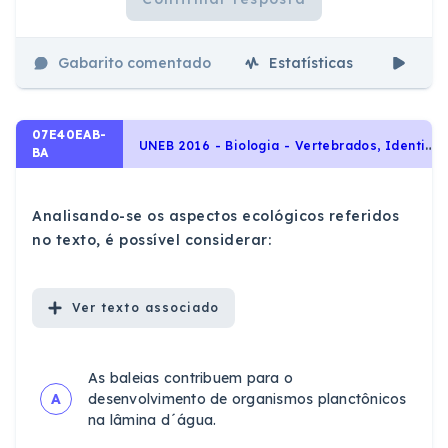
Gabarito comentado
Estatísticas
Aul
07E40EAB-
U
NEB 2016 - Biologia - Vertebrados, Identidade dos seres vivos
BA
Analisando-se os aspectos ecológicos referidos
no texto, é possível considerar:
Ver
texto associado
As baleias contribuem para o
A
desenvolvimento de organismos planctônicos
na lâmina d´água.