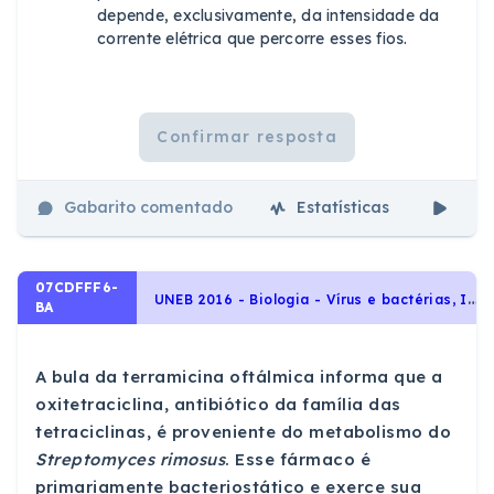
depende, exclusivamente, da intensidade da
corrente elétrica que percorre esses fios.
Confirmar resposta
Gabarito comentado
Estatísticas
Aul
07CDFFF6-
U
NEB 2016 - Biologia - Vírus e bactérias, Identidade dos seres vivos
BA
A bula da terramicina oftálmica informa que a
oxitetraciclina, antibiótico da família das
tetraciclinas, é proveniente do metabolismo do
Streptomyces
rimosus
. Esse fármaco é
primariamente bacteriostático e exerce sua