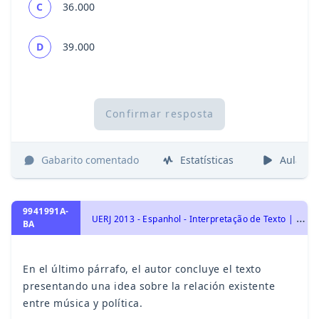
C
36.000
D
39.000
Confirmar resposta
Gabarito comentado
Estatísticas
Aulas
9941991A-
U
ERJ 2013 - Espanhol - Interpretação de Texto | Comprensión de Lectura
BA
En el último párrafo, el autor concluye el texto
presentando una idea sobre la relación existente
entre música y política.