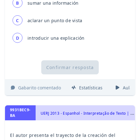
B
sumar una información
C
aclarar un punto de vista
D
introducir una explicación
Confirmar resposta
Gabarito comentado
Estatísticas
Aulas
9931BEC9-
U
ERJ 2013 - Espanhol - Interpretação de Texto | Comprensión de Lectura
BA
El autor presenta el trayecto de la creación del