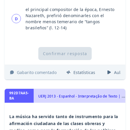
el principal compositor de la época, Ernesto
Nazareth, prefirió denominarles con el
D
nombre menos temerario de “tangos
brasileños” (l. 12-14)
Confirmar resposta
Gabarito comentado
Estatísticas
Aulas
992D7AA5-
U
ERJ 2013 - Espanhol - Interpretação de Texto | Comprensión de Lectura
BA
La música ha servido tanto de instrumento para la
afirmación ciudadana de las clases obreras y