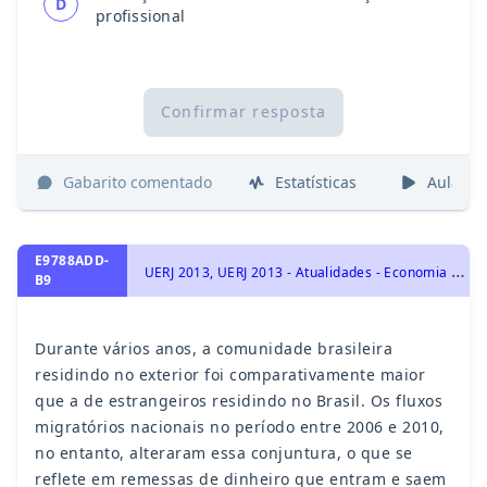
D
profissional
Confirmar resposta
Gabarito comentado
Estatísticas
Aulas
E9788ADD-
U
ERJ 2013, UERJ 2013 - Atualidades - Economia na Atualidade, Economia Nacional na Atualidade
B9
Durante vários anos, a comunidade brasileira
residindo no exterior foi comparativamente maior
que a de estrangeiros residindo no Brasil. Os fluxos
migratórios nacionais no período entre 2006 e 2010,
no entanto, alteraram essa conjuntura, o que se
reflete em remessas de dinheiro que entram e saem