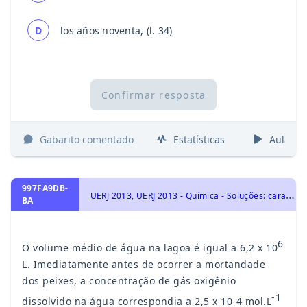
D
los años noventa, (l. 34)
Confirmar resposta
Gabarito comentado
Estatísticas
Aulas
997FA9DB-
U
ERJ 2013, UERJ 2013 - Química - Soluções: características, tipos de concentração, diluição, mistura, titulação e soluções coloidais., Soluções e Substâncias Inorgânicas
BA
6
O volume médio de água na lagoa é igual a 6,2 x 10
L. Imediatamente antes de ocorrer a mortandade
dos peixes, a concentração de gás oxigênio
-1
dissolvido na água correspondia a 2,5 x 10-4 mol.L