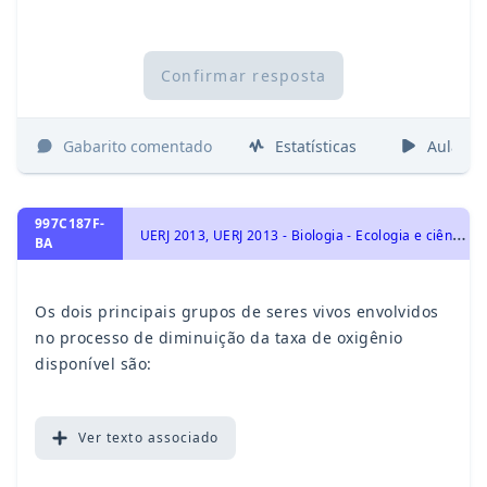
Confirmar resposta
Gabarito comentado
Estatísticas
Aulas
997C187F-
U
ERJ 2013, UERJ 2013 - Biologia - Ecologia e ciências ambientais
BA
Os dois principais grupos de seres vivos envolvidos
no processo de diminuição da taxa de oxigênio
disponível são:
Ver
texto associado