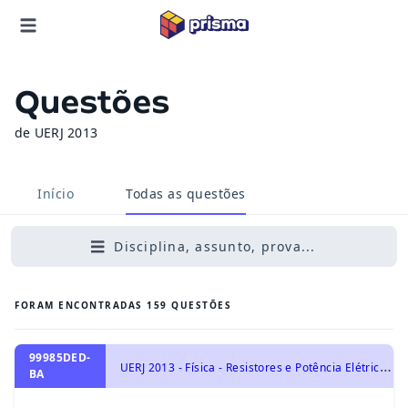
Questões
de UERJ 2013
Início
Todas as questões
Disciplina, assunto, prova...
FORAM ENCONTRADAS
159
QUESTÕES
99985DED-
U
ERJ 2013 - Física - Resistores e Potência Elétrica, Eletricidade
BA