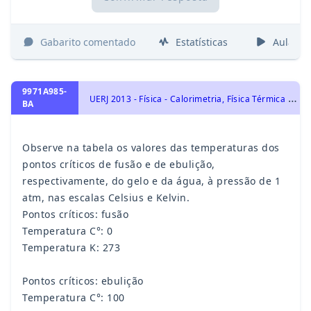
Gabarito comentado
Estatísticas
Aulas
9971A985-
U
ERJ 2013 - Física - Calorimetria, Física Térmica - Termologia
BA
Observe na tabela os valores das temperaturas dos
pontos críticos de fusão e de ebulição,
respectivamente, do gelo e da água, à pressão de 1
atm, nas escalas Celsius e Kelvin.
Pontos críticos: fusão
Temperatura C°: 0
Temperatura K: 273
Pontos críticos: ebulição
Temperatura C°: 100