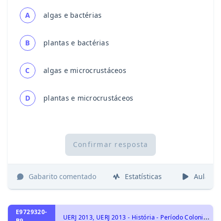
A
algas e bactérias
B
plantas e bactérias
C
algas e microcrustáceos
D
plantas e microcrustáceos
Confirmar resposta
Gabarito comentado
Estatísticas
Aulas
E9729320-
U
ERJ 2013, UERJ 2013 - História - Período Colonial: produção de riqueza e escravismo, História do Brasil
B9