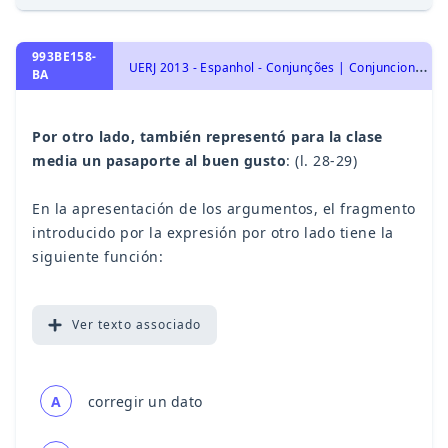
993BE158-
U
ERJ 2013 - Espanhol - Conjunções | Conjunciones, Interpretação de Texto | Comprensión de Lectura
BA
Por otro lado, también representó para la clase
media un pasaporte al buen gusto
: (l. 28-29)
En la apresentación de los argumentos, el fragmento
introducido por la expresión por otro lado tiene la
siguiente función:
Ver
texto associado
A
corregir un dato