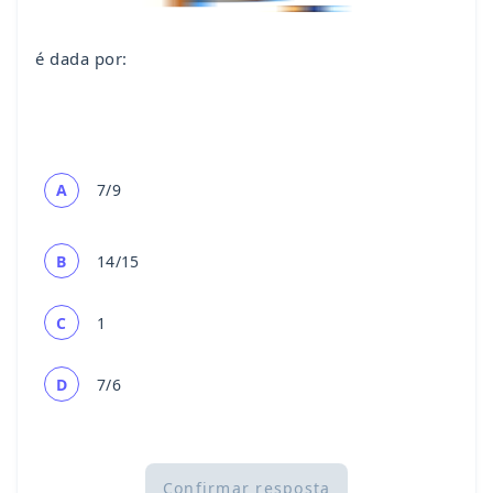
é dada por:
A
7/9
B
14/15
C
1
D
7/6
Confirmar resposta