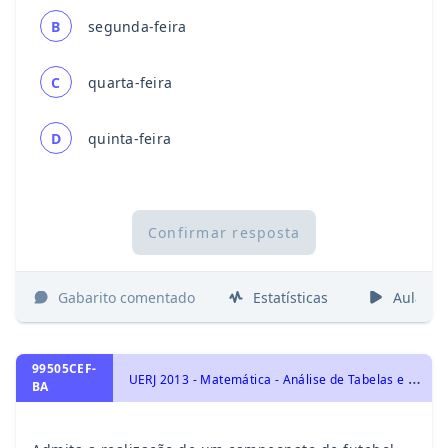
B
segunda-feira
C
quarta-feira
D
quinta-feira
Confirmar resposta
Gabarito comentado
Estatísticas
Aulas
99505CEF-
U
ERJ 2013 - Matemática - Análise de Tabelas e Gráficos
BA