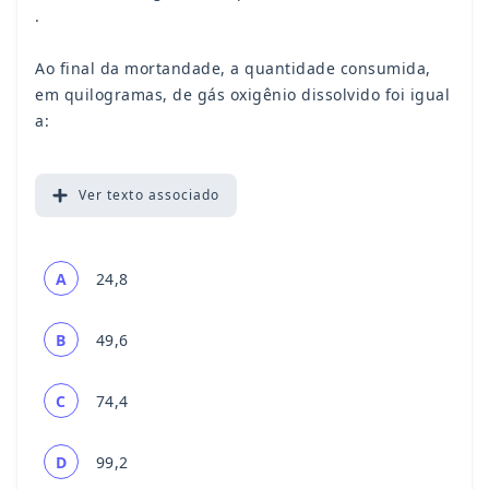
.
Ao final da mortandade, a quantidade consumida,
em quilogramas, de gás oxigênio dissolvido foi igual
a:
Ver
texto associado
A
24,8
B
49,6
C
74,4
D
99,2