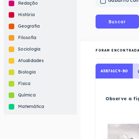
Gabarito co
Redação
História
Buscar
Geografia
Filosofia
Sociologia
FORAM ENCONTRAD
Atualidades
A3B761C9-B0
Biologia
Física
Química
Observe a fi
Matemática