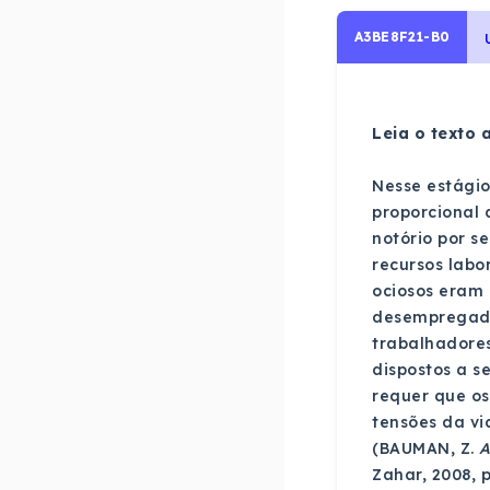
A3BE8F21-B0
Leia o texto a
Nesse estágio
proporcional 
notório por s
recursos lab
ociosos eram
desempregados
trabalhadores
dispostos a s
requer que os
tensões da vi
(BAUMAN, Z.
A
Zahar, 2008, p.