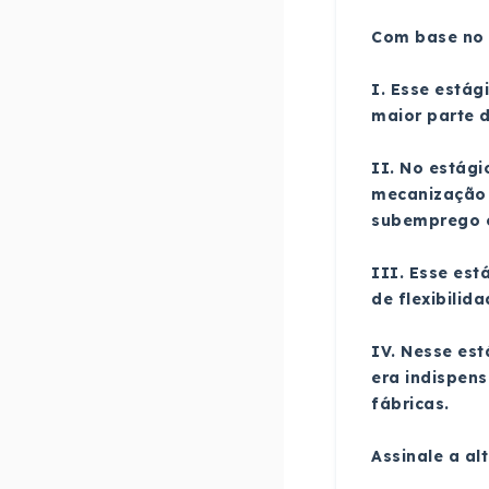
Com base no t
I. Esse está
maior parte 
II. No estági
mecanização d
subemprego 
III. Esse est
de flexibilid
IV. Nesse est
era indispen
fábricas.
Assinale a al