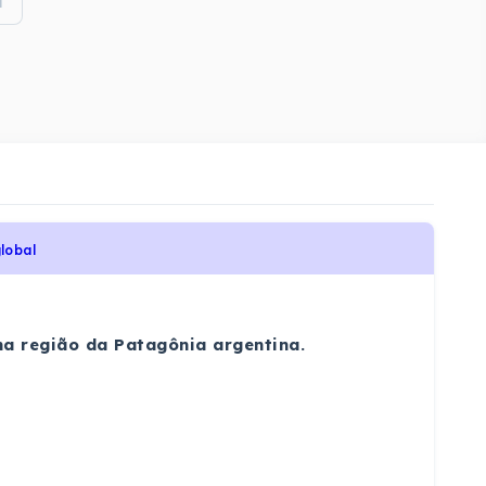
i
lobal
na região da Patagônia argentina.