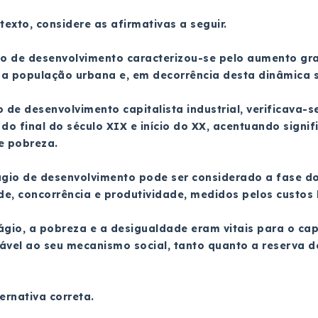
exto, considere as afirmativas a seguir.
gio de desenvolvimento caracterizou-se pelo aumento gr
da população urbana e, em decorrência desta dinâmica 
o de desenvolvimento capitalista industrial, verificava
o final do século XIX e início do XX, acentuando signi
e pobreza.
ágio de desenvolvimento pode ser considerado a fase do 
ade, concorrência e produtividade, medidos pelos custos 
ágio, a pobreza e a desigualdade eram vitais para o capi
sável ao seu mecanismo social, tanto quanto a reserva 
ternativa correta.