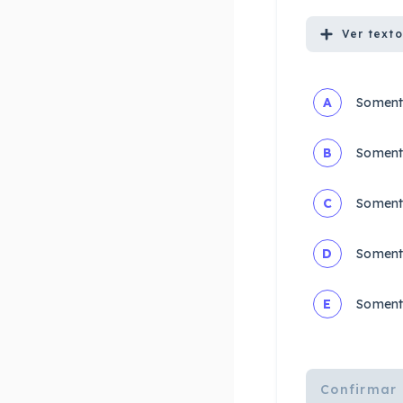
Ver
texto
A
Somente
B
Somente
C
Somente
D
Somente
E
Somente
Confirmar 