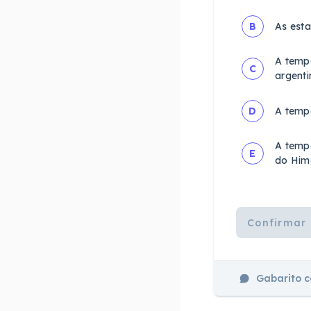
B
As esta
A tempe
C
argent
D
A tempe
A tempe
E
do Hima
Confirmar 
Gabarito 