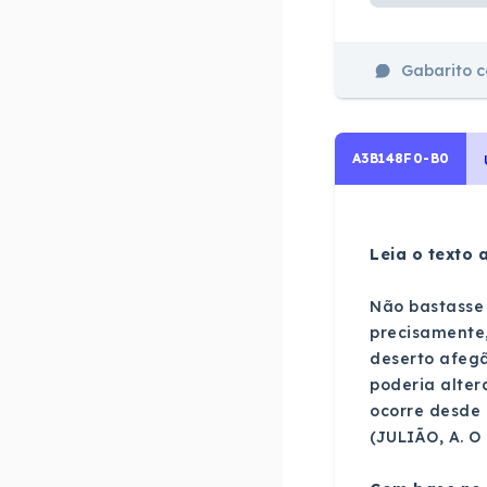
Gabarito 
A3B148F0-B0
Leia o texto a
Não bastasse 
precisamente, 
deserto afegã
poderia alter
ocorre desde 
(JULIÃO, A. O