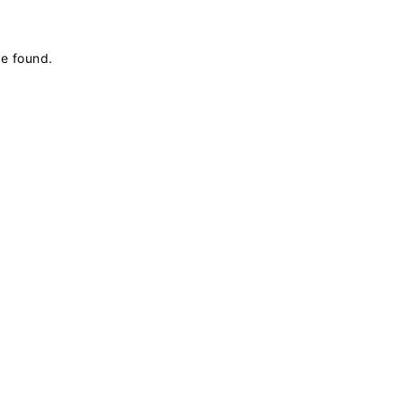
be found
.