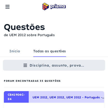
Questões
de UEM 2012 sobre Português
Início
Todas as questões
Disciplina, assunto, prova...
FORAM ENCONTRADAS
35
QUESTÕES
CB41904C-
U
EM 2012, UEM 2012, UEM 2012 - Português - Interpretação de Textos, Noções Gerais de Compreensão e Interpretação de Texto
E4