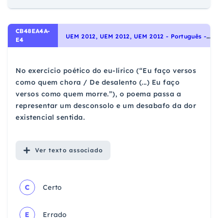
CB48EA4A-
U
EM 2012, UEM 2012, UEM 2012 - Português - Interpretação de Textos, Noções Gerais de Compreensão e Interpretação de Texto
E4
No exercício poético do eu-lírico (“Eu faço versos
como quem chora / De desalento (...) Eu faço
versos como quem morre.”), o poema passa a
representar um desconsolo e um desabafo da dor
existencial sentida.
Ver
texto associado
C
Certo
E
Errado