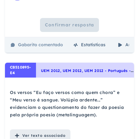
Confirmar resposta
Gabarito comentado
Estatísticas
Aulas
CB510895-
U
EM 2012, UEM 2012, UEM 2012 - Português - Interpretação de Textos, Funções da Linguagem: emotiva, apelativa, referencial, metalinguística, fática e poética.
E4
Os versos “Eu faço versos como quem chora” e
“Meu verso é sangue. Volúpia ardente...”
evidenciam o questionamento do fazer da poesia
pela própria poesia (metalinguagem).
Ver
texto associado