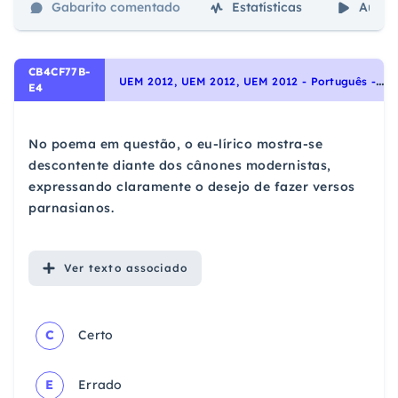
Gabarito comentado
Estatísticas
Aulas
CB4CF77B-
U
EM 2012, UEM 2012, UEM 2012 - Português - Interpretação de Textos, Noções Gerais de Compreensão e Interpretação de Texto
E4
No poema em questão, o eu-lírico mostra-se
descontente diante dos cânones modernistas,
expressando claramente o desejo de fazer versos
parnasianos.
Ver
texto associado
C
Certo
E
Errado