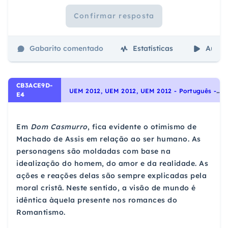
Confirmar resposta
Gabarito comentado
Estatísticas
Aulas
CB3ACE9D-
U
EM 2012, UEM 2012, UEM 2012 - Português - Interpretação de Textos, Noções Gerais de Compreensão e Interpretação de Texto
E4
Em
Dom Casmurro
, fica evidente o otimismo de
Machado de Assis em relação ao ser humano. As
personagens são moldadas com base na
idealização do homem, do amor e da realidade. As
ações e reações delas são sempre explicadas pela
moral cristã. Neste sentido, a visão de mundo é
idêntica àquela presente nos romances do
Romantismo.