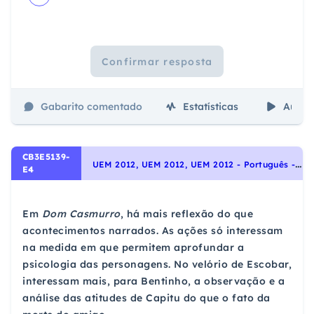
Confirmar resposta
Gabarito comentado
Estatísticas
Aulas
CB3E5139-
U
EM 2012, UEM 2012, UEM 2012 - Português - Interpretação de Textos, Noções Gerais de Compreensão e Interpretação de Texto
E4
Em
Dom Casmurro
, há mais reflexão do que
acontecimentos narrados. As ações só interessam
na medida em que permitem aprofundar a
psicologia das personagens. No velório de Escobar,
interessam mais, para Bentinho, a observação e a
análise das atitudes de Capitu do que o fato da