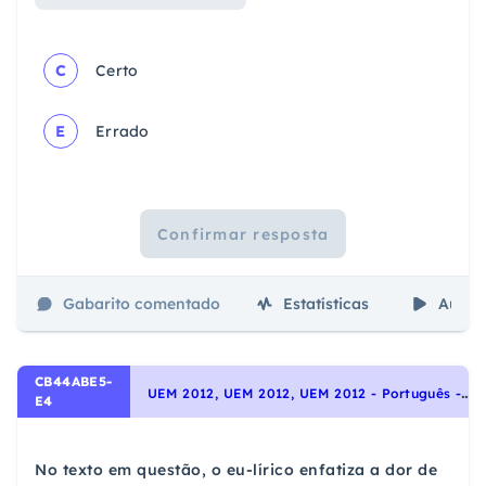
C
Certo
E
Errado
Confirmar resposta
Gabarito comentado
Estatísticas
Aulas
CB44ABE5-
U
EM 2012, UEM 2012, UEM 2012 - Português - Interpretação de Textos, Noções Gerais de Compreensão e Interpretação de Texto
E4
No texto em questão, o eu-lírico enfatiza a dor de