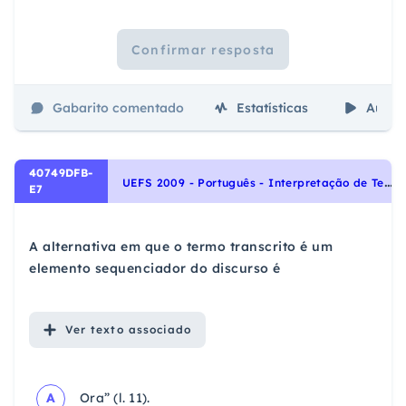
Confirmar resposta
Gabarito comentado
Estatísticas
Aulas
40749DFB-
U
EFS 2009 - Português - Interpretação de Textos, Coesão e coerência, Noções Gerais de Compreensão e Interpretação de Texto
E7
A alternativa em que o termo transcrito é um
elemento sequenciador do discurso é
Ver
texto associado
A
Ora” (l. 11).