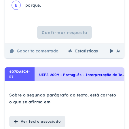
E
porque.
Confirmar resposta
Gabarito comentado
Estatísticas
Aulas
407DA8C4-
U
EFS 2009 - Português - Interpretação de Textos, Uso dos conectivos, Análise sintática, Homonímia, Paronímia, Sinonímia e Antonímia, Sintaxe, Noções Gerais de Compreensão e Interpretação de Texto
E7
Sobre o segundo parágrafo do texto, está correto
o que se afirma em
Ver
texto associado