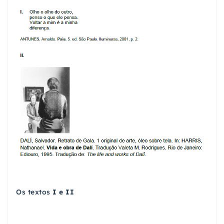
Os textos
I e II