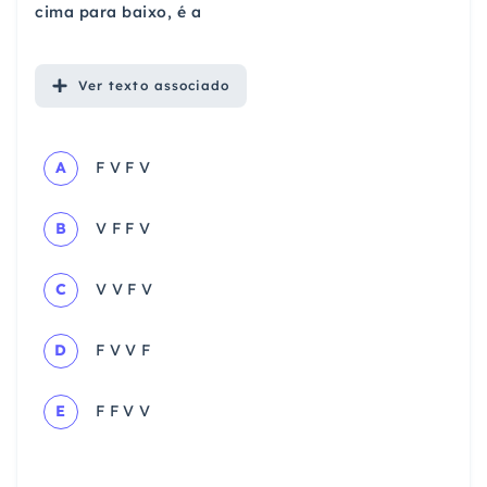
cima para baixo, é a
Ver
texto associado
A
F V F V
B
V F F V
C
V V F V
D
F V V F
E
F F V V