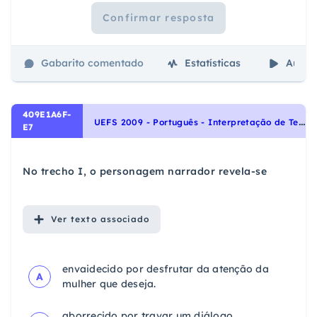
Confirmar resposta
Gabarito comentado
Estatísticas
Aulas
409E1A6F-
U
EFS 2009 - Português - Interpretação de Textos, Noções Gerais de Compreensão e Interpretação de Texto
E7
No trecho I, o personagem narrador revela-se
Ver
texto associado
envaidecido por desfrutar da atenção da
A
mulher que deseja.
aborrecido por travar um diálogo