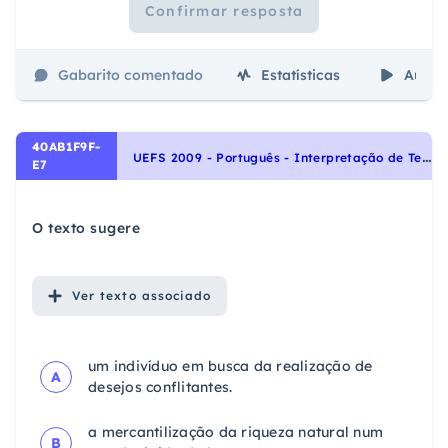
Confirmar resposta
Gabarito comentado
Estatísticas
Aulas
40AB1F9F-
U
EFS 2009 - Português - Interpretação de Textos, Noções Gerais de Compreensão e Interpretação de Texto
E7
O texto sugere
Ver
texto associado
um indivíduo em busca da realização de
A
desejos conflitantes.
a mercantilização da riqueza natural num
B