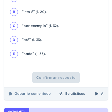
B
“isto é” (l. 20).
C
"por exemplo” (l. 32).
D
“até” (l. 33).
E
“nada” (l. 55).
Confirmar resposta
Gabarito comentado
Estatísticas
Aulas
4070E2F7-