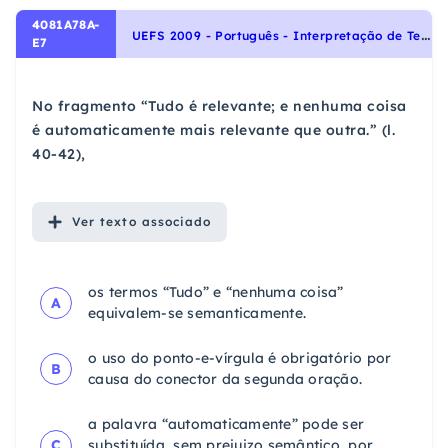
4081A78A-
U
EFS 2009 - Português - Interpretação de Textos, Uso do ponto e vírgula, Análise sintática, Homonímia, Paronímia, Sinonímia e Antonímia, Sintaxe, Pontuação, Noções Gerais de Compreensão e Interpretação de Texto, Morfologia - Pronomes
E7
No fragmento “Tudo é relevante; e nenhuma coisa
é automaticamente mais relevante que outra.” (l.
40-42),
Ver
texto associado
os termos “Tudo” e “nenhuma coisa”
A
equivalem-se semanticamente.
o uso do ponto-e-vírgula é obrigatório por
B
causa do conector da segunda oração.
a palavra “automaticamente” pode ser
C
substituída, sem prejuizo semântico, por