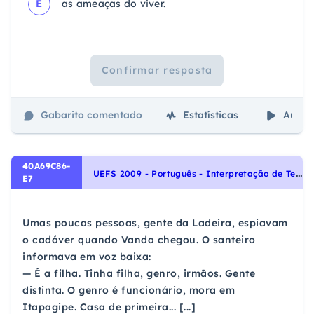
E
as ameaças do viver.
Confirmar resposta
Gabarito comentado
Estatísticas
Aulas
40A69C86-
U
EFS 2009 - Português - Interpretação de Textos, Noções Gerais de Compreensão e Interpretação de Texto
E7
Umas poucas pessoas, gente da Ladeira, espiavam
o cadáver quando Vanda chegou. O santeiro
informava em voz baixa:
— É a filha. Tinha filha, genro, irmãos. Gente
distinta. O genro é funcionário, mora em
Itapagipe. Casa de primeira... [...]