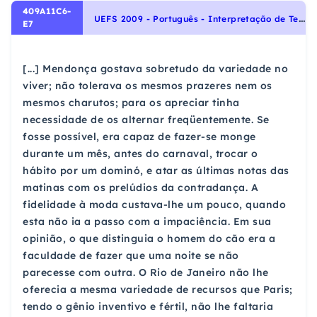
409A11C6-
U
EFS 2009 - Português - Interpretação de Textos, Noções Gerais de Compreensão e Interpretação de Texto
E7
[...] Mendonça gostava sobretudo da variedade no
viver; não tolerava os mesmos prazeres nem os
mesmos charutos; para os apreciar tinha
necessidade de os alternar freqüentemente. Se
fosse possível, era capaz de fazer-se monge
durante um mês, antes do carnaval, trocar o
hábito por um dominó, e atar as últimas notas das
matinas com os prelúdios da contradança. A
fidelidade à moda custava-lhe um pouco, quando
esta não ia a passo com a impaciência. Em sua
opinião, o que distinguia o homem do cão era a
faculdade de fazer que uma noite se não
parecesse com outra. O Rio de Janeiro não lhe
oferecia a mesma variedade de recursos que Paris;
tendo o gênio inventivo e fértil, não lhe faltaria