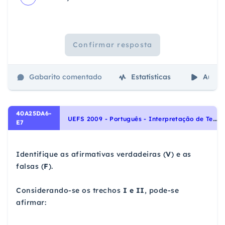
Confirmar resposta
Gabarito comentado
Estatísticas
Aulas
40A25DA6-
U
EFS 2009 - Português - Interpretação de Textos, Noções Gerais de Compreensão e Interpretação de Texto
E7
Identifique as afirmativas verdadeiras (
V
) e as
falsas (
F
).
Considerando-se os trechos
I e II
, pode-se
afirmar: