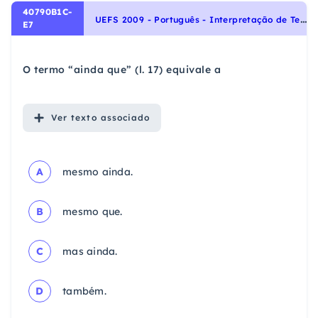
40790B1C-
U
EFS 2009 - Português - Interpretação de Textos, Uso dos conectivos, Homonímia, Paronímia, Sinonímia e Antonímia, Sintaxe
E7
O termo “ainda que” (l. 17) equivale a
Ver
texto associado
A
mesmo ainda.
B
mesmo que.
C
mas ainda.
D
também.