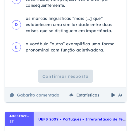
consequentemente.
as marcas linguísticas “mais [...] que”
D
estabelecem uma similaridade entre duas
coisas que se distinguem em importância.
o vocábulo “outra” exemplifica uma forma
E
pronominal com função adjetivadora.
Confirmar resposta
Gabarito comentado
Estatísticas
Aulas
4085F82F-
U
EFS 2009 - Português - Interpretação de Textos, Coesão e coerência, Noções Gerais de Compreensão e Interpretação de Texto
E7