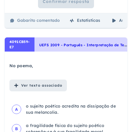
Confirmar resposta
Gabarito comentado
Estatísticas
Aulas
4091CB59-
U
EFS 2009 - Português - Interpretação de Textos, Noções Gerais de Compreensão e Interpretação de Texto
E7
No poema,
Ver
texto associado
o sujeito poético acredita na dissipação de
A
sua melancolia.
a fragilidade física do sujeito poético
B
sobrepõe-se à sua fragilidade moral.