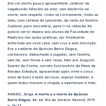
Era um morto pouco apresentável, cadáver de
vagabundo falecido ao azar, sem decência na
morte, sem respeito, rindo-se cinicamente, rindo-se
dela, com certeza de Leonardo, do resto da família.
Cadáver para necrotério, para ir no rabecão da
polícia servir depois aos alunos da Faculdade de
Medicina nas aulas práticas, ser finalmente
enterrado em cova rasa, sem cruz e sem inscrição.
Era o cadáver de Quincas Berro Dágua,
cachaceiro, debochado e jogador, sem família,
sem lar, sem flores e sem rezas. Não era Joaquim
Soares da Cunha, correto funcionário da Mesa de
Rendas Estadual, aposentado após vinte e cinco
anos de bons e leais serviços, esposo modelar, a
quem todos tiravam o chapéu e apertavam a mão.
AMADO, Jorge.
A morte e a morte de Quincas
Berro Dágua.
44. ed. Rio de Janeiro: Record, 1979.
p. 26-27.