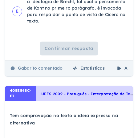
a ideologia de Brecht, tal qual o pensamento
de Kant no primeiro parágrafo, é invocada
E
para respaldar o ponto de vista de Cícero no
texto.
Confirmar resposta
Gabarito comentado
Estatísticas
Aulas
408E848C-
U
EFS 2009 - Português - Interpretação de Textos, Noções Gerais de Compreensão e Interpretação de Texto
E7
Tem comprovação no texto a ideia expressa na
alternativa