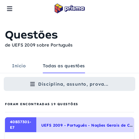
Questões
de UEFS 2009 sobre Português
Início
Todas as questões
Disciplina, assunto, prova...
FORAM ENCONTRADAS
19
QUESTÕES
40B37301-
U
EFS 2009 - Português - Noções Gerais de Compreensão e Interpretação de Texto
E7