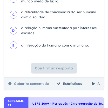
mundo ávido de lucro.
a dificuldade de convivência do ser humano
C
com a solidão.
a relação humana sustentada por interesses
D
escusos.
E
a interação do humano com o inumano.
Confirmar resposta
Gabarito comentado
Estatísticas
Aulas
40953A6D-
U
EFS 2009 - Português - Interpretação de Textos, Figuras de Linguagem
E7