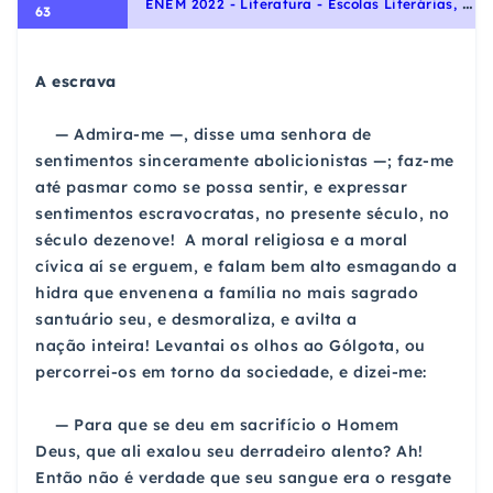
E
NEM 2022 - Literatura - Escolas Literárias, Romantismo
63
A escrava
— Admira-me —, disse uma senhora de
sentimentos
sinceramente abolicionistas —; faz-me
até pasmar como se
possa sentir, e expressar
sentimentos escravocratas,
no presente século, no
século dezenove! A moral r
eligiosa e a moral
cívica aí se erguem, e falam bem
alto esmagando a
hidra que envenena a família no mais s
agrado
santuário seu, e desmoraliza, e avilta a
nação
inteira! Levantai os olhos ao Gólgota, ou
percorrei-os em
torno da sociedade, e dizei-me:
— Para que se deu em sacrifício o Homem
Deus,
que ali exalou seu derradeiro alento? Ah!
Então não é
verdade que seu sangue era o resgate