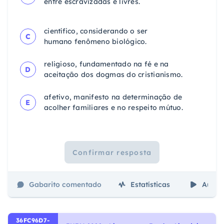
entre
escravizadas e livres.
científico, considerando o ser
C
humano
fenômeno biológico.
religioso, fundamentado na fé e na
D
aceitação dos
dogmas do cristianismo.
afetivo, manifesto na determinação de
E
acolher
familiares e no respeito mútuo.
Confirmar resposta
Gabarito comentado
Estatísticas
Aulas
36FC96D7-