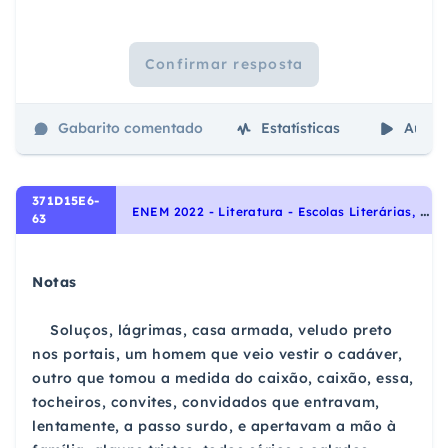
Confirmar resposta
Gabarito comentado
Estatísticas
Aulas
371D15E6-
E
NEM 2022 - Literatura - Escolas Literárias, Realismo
63
Notas
Soluços, lágrimas, casa armada, veludo preto
nos portais, um homem que veio vestir o cadáver,
outro que
tomou a medida do caixão, caixão, essa,
tocheiros, convites, convidados que entravam,
lentamente, a passo surdo,
e apertavam a mão à