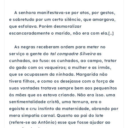
A senhora manifestava-se por atos, por
gestos,
e
sobretudo por um certo silêncio, que amargava,
que esfolava. Porém
desmoralizar
escancaradamente o marido, não era
com ela.[..]
As negras receberam ordem para meter no
serviço a
gente
do
tal compadre Silveira
as
cunhadas, ao fuso: os cunhados,
ao campo, tratar
do gado com os vaqueiros; a mulher e as irmãs
,
que se ocupassem da ninhada. Margarida não
tivera filhos
, e como os desejasse com a força de
suas vontades
tratava sempre bem aos pequenitos
às mães que os estava
criando. Não era isso. uma
sentimentalidade cristã, uma ternura, era o
egoísta
e cru instinto da maternidade, obrando por
mera simpatia carnal.
Quanto ao pai do lote
(refere-se ao Antônio)
esse que fosse ajudar ao