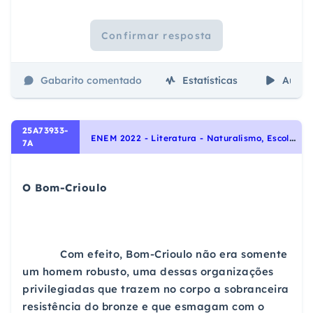
Confirmar resposta
Gabarito comentado
Estatísticas
Aulas
25A73933-
E
NEM 2022 - Literatura - Naturalismo, Escolas Literárias
7A
O Bom-Crioulo
Com efeito, Bom-Crioulo não era somente
um homem robusto, uma dessas organizações
privilegiadas que trazem no corpo a sobranceira
resistência do bronze e que esmagam com o