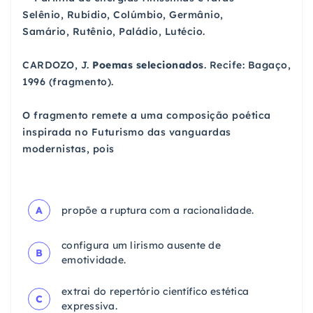
Selênio, Rubídio, Colúmbio, Germânio,
Samário, Rutênio, Paládio, Lutécio.
CARDOZO, J.
Poemas selecionados
. Recife: Bagaço,
1996 (fragmento).
O fragmento remete a uma composição poética
inspirada no Futurismo das vanguardas
modernistas, pois
A
propõe a ruptura com a racionalidade.
configura um lirismo ausente de
B
emotividade.
extrai do repertório científico estética
C
expressiva.