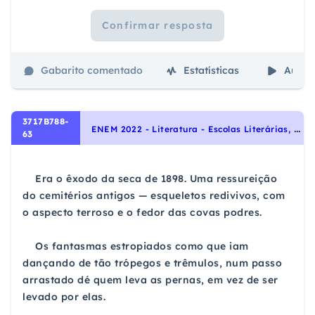
Confirmar resposta
Gabarito comentado
Estatísticas
Aulas
3717B788-
E
NEM 2022 - Literatura - Escolas Literárias, Modernismo
63
Era o êxodo da seca de 1898. Uma ressureição
do
cemitérios antigos — esqueletos redivivos, com
o aspecto
terroso e o fedor das covas podres.
Os fantasmas estropiados como que iam
dançando
de tão trópegos e trêmulos, num passo
arrastado dé
quem leva as pernas, em vez de ser
levado por elas.