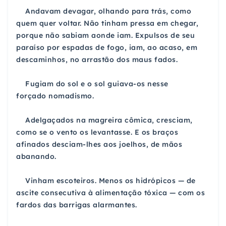
Andavam devagar, olhando para trás, como
quem
quer voltar. Não tinham pressa em chegar,
porque não
sabiam aonde iam. Expulsos de seu
paraíso por espadas
de fogo, iam, ao acaso, em
descaminhos, no arrastão dos
maus fados.
Fugiam do sol e o sol guiava-os nesse
forçado
nomadismo.
Adelgaçados na magreira cômica, cresciam,
como se
o vento os levantasse. E os braços
afinados desciam-lhes
aos joelhos, de mãos
abanando.
Vinham escoteiros. Menos os hidrópicos — de
ascite
consecutiva à alimentação tóxica — com os
fardos das
barrigas alarmantes.