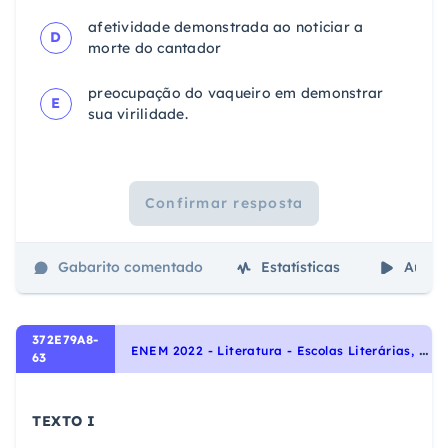
afetividade demonstrada ao noticiar a
D
morte do
cantador
preocupação do va
queiro em de
monstrar
E
sua
virilidade.
Confirmar resposta
Gabarito comentado
Estatísticas
Aulas
372E79A8-
E
NEM 2022 - Literatura - Escolas Literárias, Vanguardas Europeias
63
TEXTO I