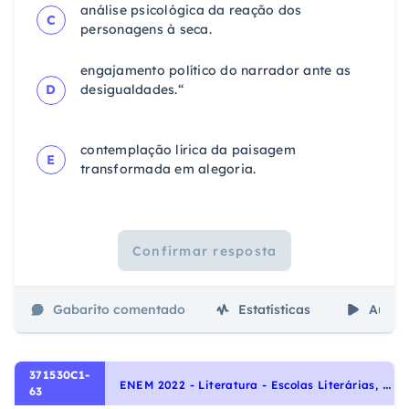
análise psicológica da reação dos
C
personagens à seca.
engajamento político do narrador ante as
D
desigualdades.“
contemplação lírica da paisagem
E
transformada em
alegoria.
Confirmar resposta
Gabarito comentado
Estatísticas
Aulas
371530C1-
E
NEM 2022 - Literatura - Escolas Literárias, Naturalismo
63