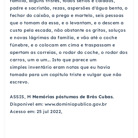
família, alguns tristes, todos sérios e calados,
padre e sacristão, rezas, aspersões d'água benta,
o
fechar do caixão, a prego e martelo, seis pessoas
que o tomam da essa, e o levantam, e o descem a
custo pela
escada, não obstante os gritos, soluços
e novas lágrimas da família, e vão até o coche
fúnebre, e o colocam em cima
e traspassam e
apertam as correias, o rodar do coche, o rodar dos
carros, um a um... Isto que parece um
simples
inventário eram notas que eu havia
tomado para um capítulo triste e vulgar que não
escrevo.
ASSIS, M
Memórias póstumas de Brás Cubas
.
Disponivel em: www.dominiopublico.gov.br
Acesso em: 25 jul 2022,