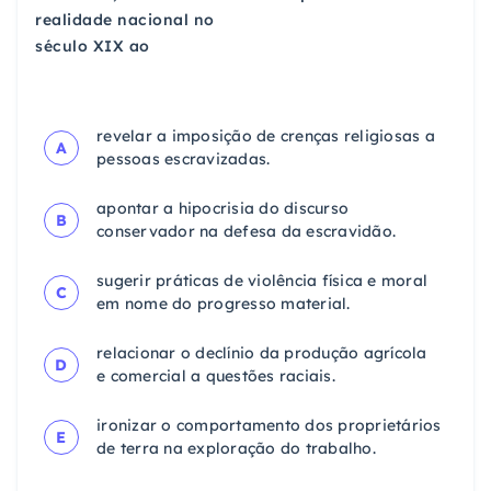
realidade nacional no
século XIX ao
revelar a imposição de crenças religiosas a
A
pessoas
escravizadas.
apontar a hipocrisia do discurso
B
conservador na
defesa da escravidão.
sugerir práticas de violência física e moral
C
em nome
do progresso material.
relacionar o declínio da produção agrícola
D
e
comercial a questões raciais.
ironizar o comportamento dos proprietários
E
de
terra na exploração do trabalho.