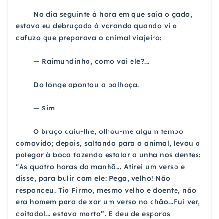
No dia seguinte á hora em que saía o gado,
estava eu debruçado á varanda quando vi o
cafuzo que preparava o animal viajeiro:
— Raimundinho, como vai ele?...
Do longe apontou a palhoça.
— Sim.
O braço caiu-lhe, olhou-me algum tempo
comovido; depois, saltando para o animal, levou o
polegar à boca
fazendo estalar a unha nos dentes:
"As quatro horas
da manhã... Atirei um verso e
disse, para bulir com ele:
Pega, velho! Não
respondeu. Tio Firmo, mesmo velho e
doente, não
era homem para deixar um verso no chão...
Fui ver,
coitadol... estava morto”. E deu de esporas