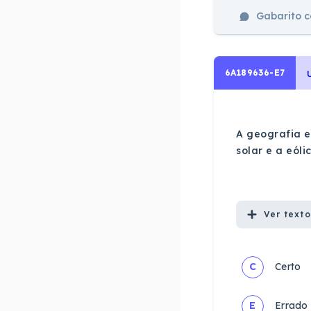
Gabarito 
6A189636-E7
A geografia e
solar e a eóli
Ver
texto
C
Certo
E
Errado