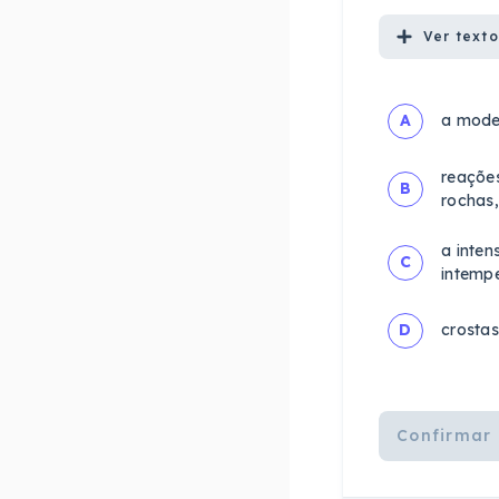
Ver
texto
A
a moder
reações
B
rochas,
a inten
C
intempe
D
crostas
Confirmar 