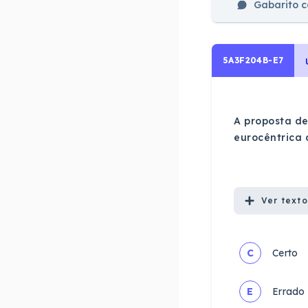
Gabarito 
5A3F204B-E7
A proposta d
eurocêntrica
Ver
texto
C
Certo
E
Errado