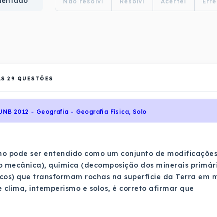
mentado
Não resolvi
Resolvi
Acertei
Erre
AS
29
QUESTÕES
UNB 2012 - Geografia - Geografia Física, Solo
mo pode ser entendido como um conjunto de modificações
mecânica), química (decomposição dos minerais primários
cos) que transformam rochas na superfície da Terra em ma
e clima, intemperismo e solos, é correto afirmar que