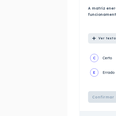
A matriz ener
funcionamento
Ver
texto
C
Certo
E
Errado
Confirmar 