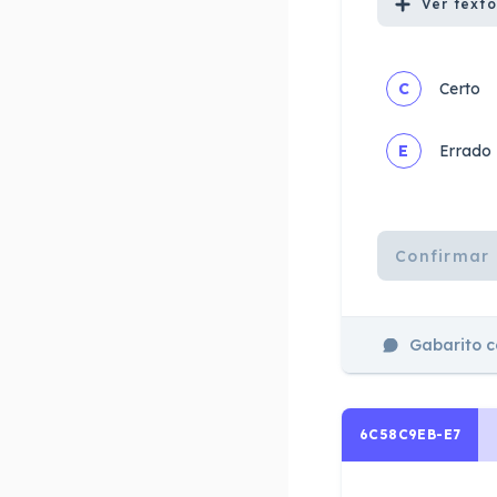
Ver
texto
C
Certo
E
Errado
Confirmar 
Gabarito 
6C58C9EB-E7