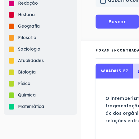
Gabarito co
Redação
História
Buscar
Geografia
Filosofia
Sociologia
FORAM ENCONTRAD
Atualidades
688AD815-E7
Biologia
Física
Química
O intemperis
fragmentação 
Matemática
ácidos orgâni
relações entr