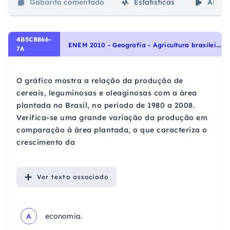
Gabarito comentado
Estatísticas
Aulas
4B5CB866-
E
NEM 2010 - Geografia - Agricultura brasileira, Agropecuária
7A
O gráfico mostra a relação da produção de
cereais, leguminosas e oleaginosas com a área
plantada no Brasil, no período de 1980 a 2008.
Verifica-se uma grande variação da produção em
comparação à área plantada, o que caracteriza o
crescimento da
Ver
texto associado
A
economia.