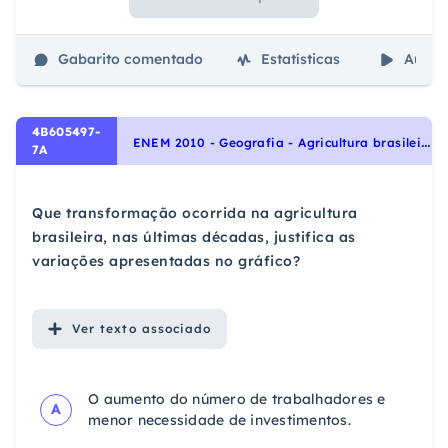
Gabarito comentado
Estatísticas
Aulas
4B605497-
E
NEM 2010 - Geografia - Agricultura brasileira, Agropecuária
7A
Que transformação ocorrida na agricultura
brasileira, nas últimas décadas, justifica as
variações apresentadas no gráfico?
Ver
texto associado
O aumento do número de trabalhadores e
A
menor necessidade de investimentos.