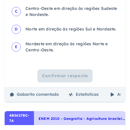
Centro-Oeste em direção às regiões Sudeste
C
e Nordeste.
D
Norte em direção às regiões Sul e Nordeste.
Nordeste em direção às regiões Norte e
E
Centro-Oeste.
Confirmar resposta
Gabarito comentado
Estatísticas
Aulas
4B5627BC-
E
NEM 2010 - Geografia - Agricultura brasileira, Agropecuária
7A