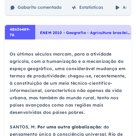
Gabarito comentado
Estatísticas
Aulas
4B636489-
E
NEM 2010 - Geografia - Agricultura brasileira, Agropecuária
7A
Os últimos séculos marcam, para a atividade
agrícola, com a humanização e a mecanização do
espaço geográfico, uma considerável mudança em
termos de produtividade: chegou-se, recentemente,
à constituição de um meio técnico-científico-
informacional, característico não apenas da vida
urbana, mas também do mundo rural, tanto nos
países avançados como nas regiões mais
desenvolvidas dos países pobres.
SANTOS, M.
Por uma outra globalização
: do
pensamento único à consciência universal. Rio de