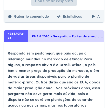
Confirmar resposta
Gabarito comentado
Estatísticas
Aulas
4B66A0F2-
E
NEM 2010 - Geografia - Fontes de energia e recursos naturais, Energia
7A
Responda sem pestanejar: que país ocupa a
liderança mundial no mercado de etanol? Para
alguns, a resposta óbvia é o Brasil. Afinal, o país
tem o menor preço de produção do mercado, além
de vastas áreas disponíveis para o plantio de
matéria-prima. Outros dirão que são os EUA, donos
da maior produção anual. Nos próximos anos, essa
pergunta não deve gerar mais dúvida, pois a
disputa não se dará em plantações de cana-de-
açúcar ou nas usinas, mas nos laboratórios