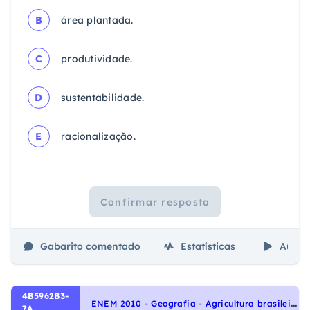
B
área plantada.
C
produtividade.
D
sustentabilidade.
E
racionalização.
Confirmar resposta
Gabarito comentado
Estatísticas
Aulas
4B5962B3-
E
NEM 2010 - Geografia - Agricultura brasileira, Agropecuária
7A