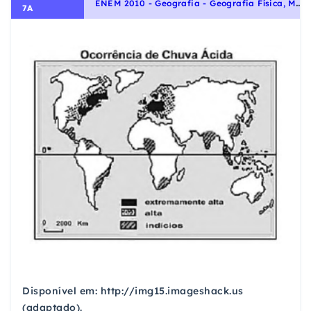
E
NEM 2010 - Geografia - Geografia Física, Meio Ambiente na Geografia, Impactos e soluções nos meios natural e rural, Clima
7A
Disponível em: http://img15.imageshack.us
(adaptado).