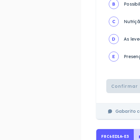
B
Possibi
C
Nutriçã
D
As leve
E
Presen
Confirmar 
Gabarito 
F8C6ED1A-E3