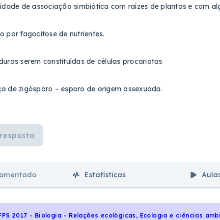
lidade de associação simbiótica com raízes de plantas e com al
o por fagocitose de nutrientes.
duras serem constituídas de células procariotas
ça de zigósporo – esporo de origem assexuada.
resposta
comentado
Estatísticas
Aula
FPS 2017 - Biologia - Relações ecológicas, Ecologia e ciências amb