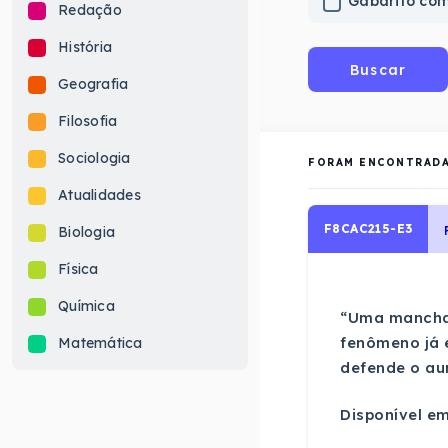
Gabarito co
Redação
História
Buscar
Geografia
Filosofia
Sociologia
FORAM ENCONTRAD
Atualidades
F8CAC215-E3
Biologia
Física
Química
“Uma mancha e
fenômeno já e
Matemática
defende o aum
Disponível em