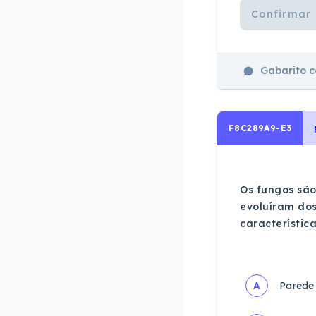
Confirmar 
Gabarito 
F8C289A9-E3
Os fungos são
evoluíram dos
característic
A
Parede 