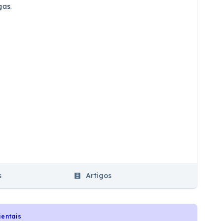
gas.
s
Artigos
ientais