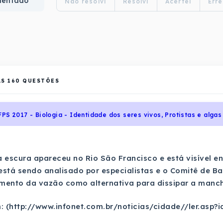
mentado
Não resolvi
Resolvi
Acertei
Erre
AS
160
QUESTÕES
FPS 2017 - Biologia - Identidade dos seres vivos, Protistas e algas
scura apareceu no Rio São Francisco e está visível ent
stá sendo analisado por especialistas e o Comitê de Ba
ento da vazão como alternativa para dissipar a mancha escu
: (http://www.infonet.com.br/noticias/cidade//ler.asp?