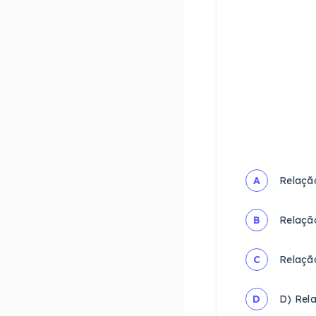
A
Relação
B
Relação
C
Relação
D
D) Rela