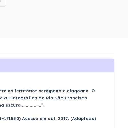
i
re os territórios sergipano e alagoano. O
cia Hidrográfica do Rio São Francisco
ra ...............”.
id=171550) Acesso em out. 2017. (Adaptado)