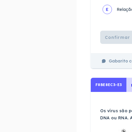
E
Relação
Confirmar 
Gabarito 
F8BE8EC3-E3
Os vírus são 
DNA ou RNA. 