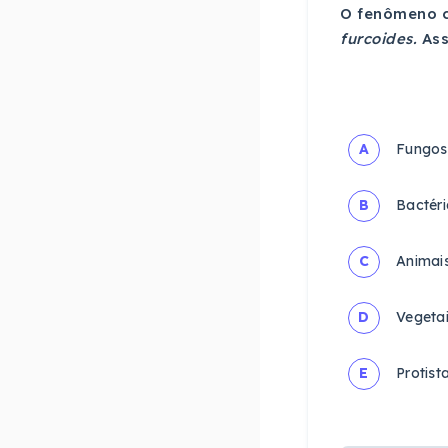
O fenômeno c
furcoides.
Ass
A
Fungos
B
Bactéri
C
Animais
D
Vegetai
E
Protista