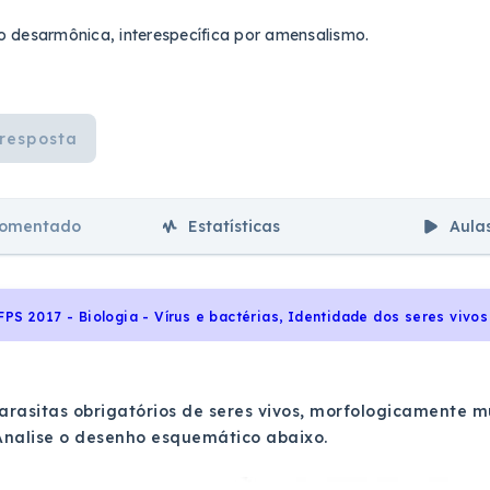
 desarmônica, interespecífica por amensalismo.
resposta
comentado
Estatísticas
Aula
FPS 2017 - Biologia - Vírus e bactérias, Identidade dos seres vivos
parasitas obrigatórios de seres vivos, morfologicamente 
Analise o desenho esquemático abaixo.