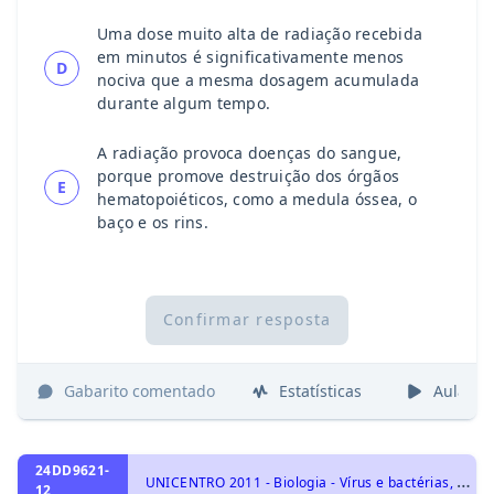
Uma dose muito alta de radiação recebida
em minutos é significativamente menos
D
nociva que a mesma dosagem acumulada
durante algum tempo.
A radiação provoca doenças do sangue,
porque promove destruição dos órgãos
E
hematopoiéticos, como a medula óssea, o
baço e os rins.
Confirmar resposta
Gabarito comentado
Estatísticas
Aulas
24DD9621-
U
NICENTRO 2011 - Biologia - Vírus e bactérias, Principais doenças endêmicas no Brasil, Identidade dos seres vivos, Qualidade de vida das populações humanas
12