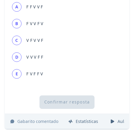
A
F F V V F
B
F V V F V
C
V F V V F
D
V V V F F
E
F V F F V
Confirmar resposta
Gabarito comentado
Estatísticas
Aulas