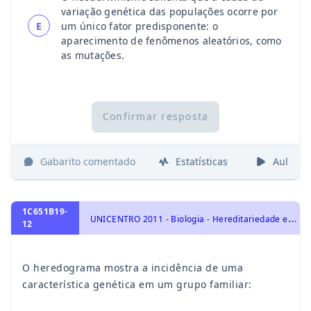
variação genética das populações ocorre por
E
um único fator predisponente: o
aparecimento de fenômenos aleatórios, como
as mutações.
Confirmar resposta
Gabarito comentado
Estatísticas
Aulas
1C651B19-
U
NICENTRO 2011 - Biologia - Hereditariedade e diversidade da vida, Introdução à genética: 1ª e 2ª leis de Mendel
12
O heredograma mostra a incidência de uma
característica genética em um grupo familiar: