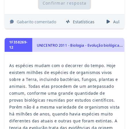
Confirmar resposta
Gabarito comentado
Estatísticas
Aulas
1F358269-
U
NICENTRO 2011 - Biologia - Evolução biológica, Origem e evolução da vida
12
As espécies mudam com o decorrer do tempo. Hoje
existem milhões de espécies de organismos vivos
sobre a Terra, incluindo bactérias, fungos, plantas e
animais. Todas elas procedem de um antepassado
comum, conforme uma grande quantidade de
provas biológicas reunidas por estudos científicos.
Porém não é a mesma variedade de organismos vista
há milhões de anos, quando havia espécies muito
diferentes das atuais e outras que foram extintas. A
teoria da evolução trata das evidências da origem