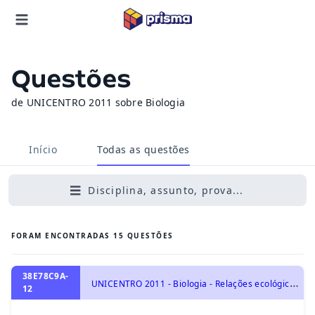
Questões
de UNICENTRO 2011 sobre Biologia
Início
Todas as questões
Disciplina, assunto, prova...
FORAM ENCONTRADAS
15
QUESTÕES
38E78C9A-
U
NICENTRO 2011 - Biologia - Relações ecológicas, Ecologia e ciências ambientais
12