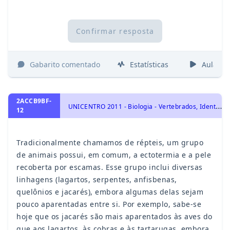
Confirmar resposta
Gabarito comentado
Estatísticas
Aulas
2ACCB9BF-
U
NICENTRO 2011 - Biologia - Vertebrados, Identidade dos seres vivos
12
Tradicionalmente chamamos de répteis, um grupo
de animais possui, em comum, a ectotermia e a pele
recoberta por escamas. Esse grupo inclui diversas
linhagens (lagartos, serpentes, anfisbenas,
quelônios e jacarés), embora algumas delas sejam
pouco aparentadas entre si. Por exemplo, sabe-se
hoje que os jacarés são mais aparentados às aves do
que aos lagartos, às cobras e às tartarugas, embora,