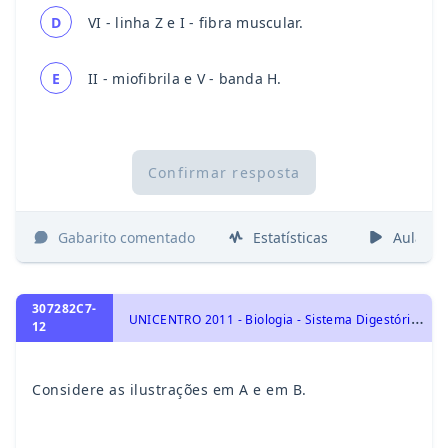
D
VI - linha Z e I - fibra muscular.
E
II - miofibrila e V - banda H.
Confirmar resposta
Gabarito comentado
Estatísticas
Aulas
307282C7-
U
NICENTRO 2011 - Biologia - Sistema Digestório Humano, Identidade dos seres vivos
12
Considere as ilustrações em A e em B.