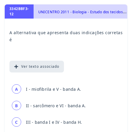
3342BBF3-
U
NICENTRO 2011 - Biologia - Estudo dos tecidos, Sistema Esquelético e Muscular Humano, Moléculas, células e tecidos, Identidade dos seres vivos
12
A alternativa que apresenta duas indicações corretas
é
Ver
texto associado
A
I - miofibrila e V - banda A.
B
II - sarcômero e VI - banda A.
C
III - banda I e IV - banda H.