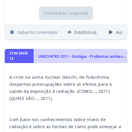
Confirmar resposta
Gabarito comentado
Estatísticas
Aulas
27AF294B-
U
NICENTRO 2011 - Biologia - Problemas ambientais e medidas de conservação, Ecologia e ciências ambientais
12
A crise na usina nuclear Daiichi, de Fukushima,
despertou preocupações sobre os efeitos para a
saúde da exposição à radiação. (COMO..., 2011)
(QUAIS SÃO..., 2011).
Com base nos conhecimentos sobre níveis de
radiação e sobre as formas de como pode ameaçar a