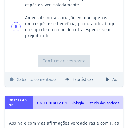
espécie viver isoladamente.
Amensalismo, associação em que apenas
uma espécie se beneficia, procurando abrigo
E
ou suporte no corpo de outra espécie, sem
prejudicá-lo.
Confirmar resposta
Gabarito comentado
Estatísticas
Aulas
3615FCA8-
U
NICENTRO 2011 - Biologia - Estudo dos tecidos, Sistema Esquelético e Muscular Humano, Moléculas, células e tecidos, Identidade dos seres vivos
12
Assinale com V as afirmações verdadeiras e com F, as