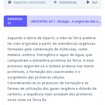
Gabarito comentado
Estatísticas
Aulas
2208AFAA-
U
NICENTRO 2011 - Biologia - A origem da vida na Terra, Origem e evolução da vida
12
Segundo a teoria de Oparin, a vida na Terra poderia
ter sido originada a partir de substâncias orgânicas
formadas pela combinação de moléculas, como
metano, amônio, hidrogênio e vapor de água, que
compunham a atmosfera primitiva da Terra. A esse
processo seguiram-se a síntese proteica nos mares
primitivos, a formação dos coacervados e o
surgimento das primeiras células.
Considerando-se os processos de formação e as
formas de utilização dos gases oxigênio e dióxido de
carbono, a sequência mais provável dos primeiros
seres vivos na Terra foi