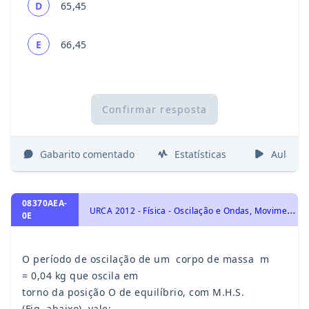
D
65,45
E
66,45
Confirmar resposta
Gabarito comentado
Estatísticas
Aulas
08370AEA-
U
RCA 2012 - Física - Oscilação e Ondas, Movimento Harmônico
0E
O período de oscilação de um corpo de massa m
= 0,04 kg que oscila em
torno da posição O de equilíbrio, com M.H.S.
(Fig. abaixo), vale: