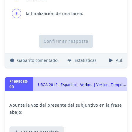
E
la finalización de una tarea.
Confirmar resposta
Gabarito comentado
Estatísticas
Aulas
F46990B8-
U
RCA 2012 - Espanhol - Verbos | Verbos, Tempos Verbais do Subjuntivo | Tiempos Verbales en Subjuntivo (Presente, Pretérito Imperfecto o Perfecto, Pretérito Pluscuamperfecto)
0D
Apunte la voz del presente del subjuntivo en la frase
abajo: