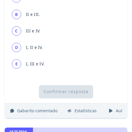
B
II e III.
C
III e IV.
D
I, II e IV.
E
I, III e IV.
Confirmar resposta
Gabarito comentado
Estatísticas
Aulas
1E7F3E06-