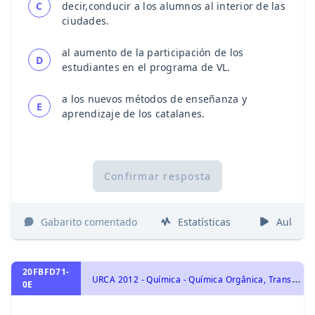
C
decir,conducir a los alumnos al interior de las
ciudades.
al aumento de la participación de los
D
estudiantes en el programa de VL.
a los nuevos métodos de enseñanza y
E
aprendizaje de los catalanes.
Confirmar resposta
Gabarito comentado
Estatísticas
Aulas
20FBFD71-
U
RCA 2012 - Química - Química Orgânica, Transformações Químicas e Energia, Fórmulas, Balanceamento e Leis ponderais das reações químicas, Termoquímica: Energia Calorífica, Calor de reação, Entalpia, Equações e Lei de Hess., Representação das transformações químicas, Cadeias Carbônicas: Características e Classificações do Átomo do Carbono, Tipos de Ligação e Hibridação. Tipos de Cadeias Carbônicas e Fórmulas. Séries: Homóloga, Isóloga e Heteróloga.
0E