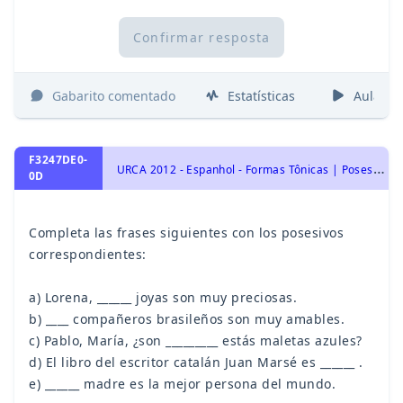
Confirmar resposta
Gabarito comentado
Estatísticas
Aulas
F3247DE0-
U
RCA 2012 - Espanhol - Formas Tônicas | Posesivos, Pronomes | Pronombres
0D
Completa las frases siguientes con los posesivos
correspondientes:
a) Lorena, ______ joyas son muy preciosas.
b) ____ compañeros brasileños son muy amables.
c) Pablo, María, ¿son _________ estás maletas azules?
d) El libro del escritor catalán Juan Marsé es ______ .
e) ______ madre es la mejor persona del mundo.