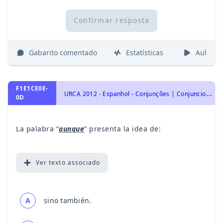
Confirmar resposta
Gabarito comentado
Estatísticas
Aulas
F1E1CE0E-
U
RCA 2012 - Espanhol - Conjunções | Conjunciones, Significação Contextual de Palavras e Expressões | Significacción Contextual de Palabras y Expresiones, Sinônimos | Sinónimo, Vocabulário | Vocabulario
0D
La palabra “
aunque
” presenta la idea de:
Ver
texto associado
A
sino también.