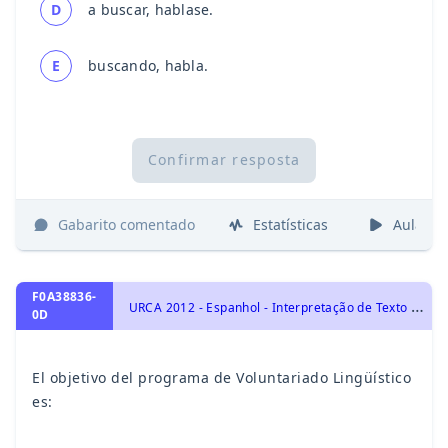
D
a buscar, hablase.
E
buscando, habla.
Confirmar resposta
Gabarito comentado
Estatísticas
Aulas
F0A38836-
U
RCA 2012 - Espanhol - Interpretação de Texto | Comprensión de Lectura
0D
El objetivo del programa de Voluntariado Lingüístico
es: