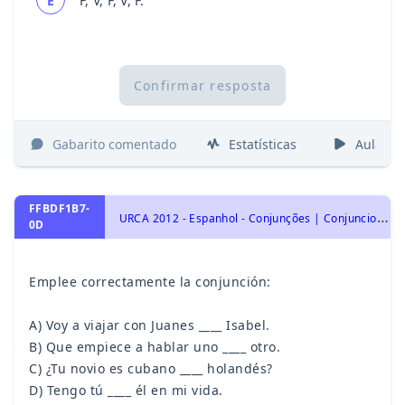
E
F, V, F, V, F.
Confirmar resposta
Gabarito comentado
Estatísticas
Aulas
FFBDF1B7-
U
RCA 2012 - Espanhol - Conjunções | Conjunciones
0D
Emplee correctamente la conjunción:
A) Voy a viajar con Juanes ____ Isabel.
B) Que empiece a hablar uno ____ otro.
C) ¿Tu novio es cubano ____ holandés?
D) Tengo tú ____ él en mi vida.