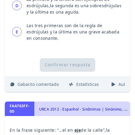
D
esdrújulas,la segunda es una sobresdrújulas
y la última es una aguda.
Las tres primeras son de la regla de
E
esdrújulas y la última es una grave acabada
en consonante.
Confirmar resposta
Gabarito comentado
Estatísticas
Aulas
FAA763FF-
U
RCA 2012 - Espanhol - Sinônimos | Sinónimo, Vocabulário | Vocabulario
0D
En la frase siguiente: “…el en
eje
de la calle”,la