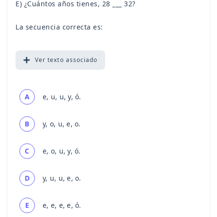
E) ¿Cuántos años tienes, 28 ___ 32?
La secuencia correcta es:
Ver
texto associado
A
e, u, u, y, ó.
B
y, o, u, e, o.
C
e, o, u, y, ó.
D
y, u, u, e, o.
E
e, e, e, e, ó.