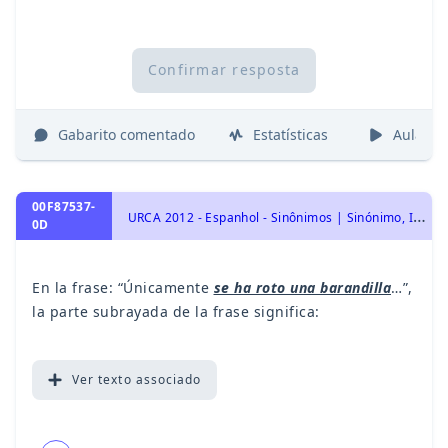
Confirmar resposta
Gabarito comentado
Estatísticas
Aulas
00F87537-
U
RCA 2012 - Espanhol - Sinônimos | Sinónimo, Interpretação de Texto | Comprensión de Lectura, Vocabulário | Vocabulario
0D
En la frase: “Únicamente
se ha roto una barandilla
…”,
la parte subrayada de la frase significa:
Ver
texto associado