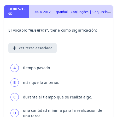
F830E57E-
U
RCA 2012 - Espanhol - Conjunções | Conjunciones
0D
El vocablo “
mientras
”, tiene como significación:
Ver
texto associado
A
tiempo pasado.
B
más que lo anterior.
C
durante el tiempo que se realiza algo.
una cantidad mínima para la realización de
D
una tarea.