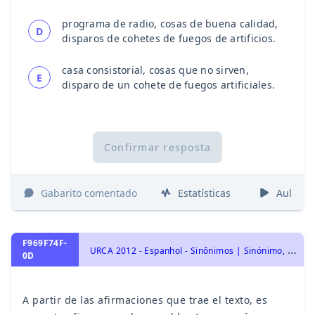
programa de radio, cosas de buena calidad,
D
disparos de cohetes de fuegos de artificios.
casa consistorial, cosas que no sirven,
E
disparo de un cohete de fuegos artificiales.
Confirmar resposta
Gabarito comentado
Estatísticas
Aulas
F969F74F-
U
RCA 2012 - Espanhol - Sinônimos | Sinónimo, Vocabulário | Vocabulario
0D
A partir de las afirmaciones que trae el texto, es