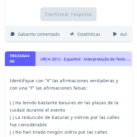
Confirmar resposta
Gabarito comentado
Estatísticas
Aulas
FBEAEAA4-
U
RCA 2012 - Espanhol - Interpretação de Texto | Comprensión de Lectura
0D
Identifique con “V” las afirmaciones verdaderas y
con una “F” las afirmaciones falsas:
( ) Ha tenido bastante basuras en las plazas de la
cuidad durante el evento
( ) La reducción de basuras y vidrios por las calles
fue considerable
( ) No han tirado ningún vidrio por las calles