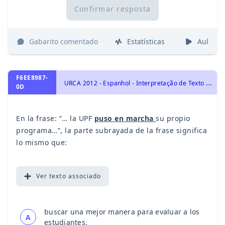
Confirmar resposta
Gabarito comentado
Estatísticas
Aulas
F6EE8987-
U
RCA 2012 - Espanhol - Interpretação de Texto | Comprensión de Lectura, Vocabulário | Vocabulario
0D
En la frase: “… la UPF
puso en marcha
su propio
programa…”, la parte subrayada de la frase significa
lo mismo que:
Ver
texto associado
buscar una mejor manera para evaluar a los
A
estudiantes.