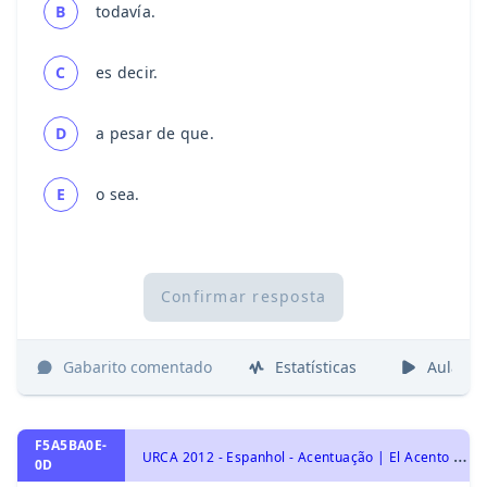
B
todavía.
C
es decir.
D
a pesar de que.
E
o sea.
Confirmar resposta
Gabarito comentado
Estatísticas
Aulas
F5A5BA0E-
U
RCA 2012 - Espanhol - Acentuação | El Acento y la Tilde
0D