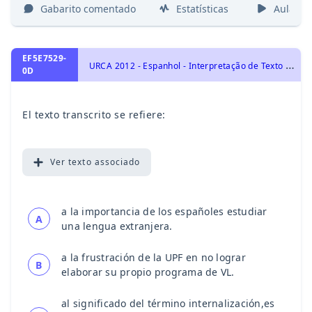
Gabarito comentado
Estatísticas
Aulas
EF5E7529-
U
RCA 2012 - Espanhol - Interpretação de Texto | Comprensión de Lectura
0D
El texto transcrito se refiere:
Ver
texto associado
a la importancia de los españoles estudiar
A
una lengua extranjera.
a la frustración de la UPF en no lograr
B
elaborar su propio programa de VL.
al significado del término internalización,es