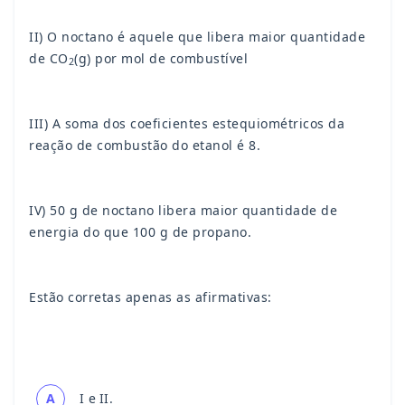
II) O n­octano é aquele que libera maior quantidade
de CO
(g) por mol de combustível
2
III) A soma dos coeficientes estequiométricos da
reação de combustão do etanol é 8.
IV) 50 g de n­octano libera maior quantidade de
energia do que 100 g de propano.
Estão corretas apenas as afirmativas:
A
I e II.