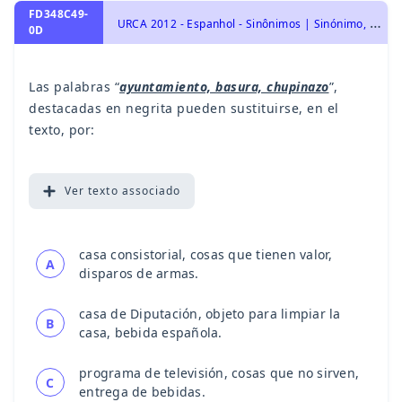
FD348C49-
U
RCA 2012 - Espanhol - Sinônimos | Sinónimo, Vocabulário | Vocabulario
0D
Las palabras “
ayuntamiento, basura, chupinazo
”,
destacadas en negrita pueden sustituirse, en el
texto, por:
Ver
texto associado
casa consistorial, cosas que tienen valor,
A
disparos de armas.
casa de Diputación, objeto para limpiar la
B
casa, bebida española.
programa de televisión, cosas que no sirven,
C
entrega de bebidas.