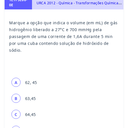
U
RCA 2012 - Química - Transformações Químicas e Energia, Eletroquímica: Oxirredução, Potenciais Padrão de Redução, Pilha, Eletrólise e Leis de Faraday.
0E
Marque a opção que indica o volume (em mL) de gás
hidrogênio liberado a 27°C e 700 mmHg pela
passagem de uma corrente de 1,6A durante 5 min
por uma cuba contendo solução de hidróxido de
sódio.
A
62, 45
B
63,45
C
64,45