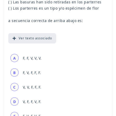
( ) Las basuras han sido retiradas en los parterres
( ) Los parterres es un tipo y/o espécimen de flor
a secuencia correcta de arriba abajo es:
Ver
texto associado
A
F, F, V, V, V.
B
F, V, F, F, F.
C
V, V, F, F, F.
D
V, F, F, V, F.