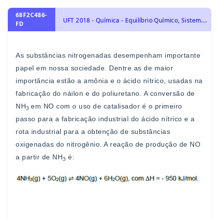
68F2C486-
U
FT 2018 - Química - Equilíbrio Químico, Sistemas Homogêneos: Constantes: Kc e Kp. Deslocamento do Equilíbrio: Fatores.
FD
As substâncias nitrogenadas desempenham importante
papel
em nossa sociedade. Dentre as de maior
importância estão a
amônia e o ácido nítrico, usadas na
fabricação do náilon e do
poliuretano. A conversão de
NH
em NO com o uso de
catalisador é o p
rimeiro
3
passo para a fabricação industrial do
ácido nítrico e a
rota industrial para a obtenção de substâncias
oxigenadas do nitrogênio. A reação de produção de NO
a partir
de NH
é:
3