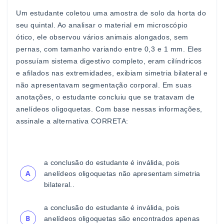
Um estudante coletou uma amostra de solo da horta do
seu
quintal. Ao analis
ar o material em microscópio
ótico, ele
observou vários animais alongados, sem
pernas, com tamanho
variando entre 0,3 e 1 mm. Eles
possuíam sistema digestivo
completo, eram cilíndricos
e afilados nas extremidades,
exibiam simetria bilateral e
não apresenta
vam segmentação
corporal. Em suas
anotações, o estudante concluiu que se
tratavam de
anelídeos oligoquetas. Com base nessas
informações,
assinale a alternativa
CORRETA
:
a conclusão do estudante é inválida, pois
A
anelídeos
oligoquetas não apresentam simetri
a
bilateral.
.
a conclusão do estudante é inválida, pois
B
anelídeos
oligoquetas são encontrados apenas