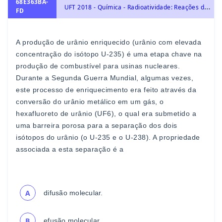
68E363BA-
U
FT 2018 - Química - Radioatividade: Reações de Fissão e Fusão Nuclear, Desintegração Radioativa e Radioisótopos., Transformações Químicas e Energia
FD
A produção de urânio enriquecido (urânio com elevada
concentração do isótopo U
-
235) é uma
etapa chave na
produção de combustível para usinas nucleares.
Durante a
Segunda Guerra Mundial, algumas vezes,
este processo de
enriquecimento era feito através da
conversão do urânio
metálico em um gás, o
hexafluoreto de urânio (UF
6
), o qual era
submetido
a
uma barreira porosa para a separação dos dois
isótopos do urânio (o U
-
235 e o U
-
238). A propriedade
associada a esta separação é a
A
difusão molecular.
B
efusão molecular.