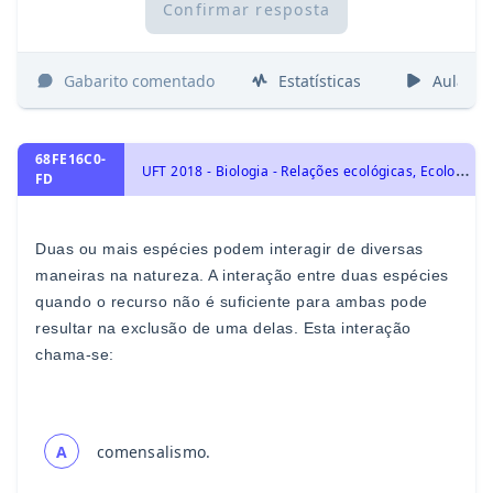
Confirmar resposta
Gabarito comentado
Estatísticas
Aulas
68FE16C0-
U
FT 2018 - Biologia - Relações ecológicas, Ecologia e ciências ambientais
FD
Duas ou mais espécies podem interagir de diversas
maneiras
na natureza. A interação entre duas espécies
quando o recurso
não é suficiente para ambas pode
resultar na exclusão de uma
delas. Esta interação
chama
-
se
:
A
comensalismo.