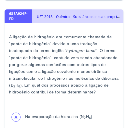
68EA924F-
U
FT 2018 - Química - Substâncias e suas propriedades, Interações Atômicas: Geometria Molecular, Polaridade da ligação e da Molécula, Forças Intermoleculares e Número de Oxidação.
FD
A ligação de hidrogênio era comumente chamada de
“ponte de
hidrogênio” devido a uma tradução
inadequada do termo inglês
“
h
ydrogen bond
”
. O termo
“ponte de hidrogênio”, contudo vem
sendo abandonado
por gerar algumas confusões com outros
tipos de
ligações como a ligação covalente monoeletrônica
intramolecular do hidrogênio nas moléculas de diborana
(B
H
)
.
Em qual dos processos
abaixo a ligação de
2
6
hidrogênio contribui
de forma determinante?
Na evaporação da hidrazina (N
H
).
A
2
4