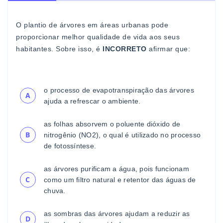
O plantio de árvores em áreas urbanas pode
proporcionar
melhor qualidade de vida aos seus
habitantes. Sobre isso, é
INCORRETO
afirmar que:
o processo de evapotranspiração das ár
vores
A
ajuda a
refrescar o ambiente.
as folhas absorvem o poluente dióxido de
B
nitrogênio
(NO
2
), o qual é utilizado no processo
de fotossíntese.
as árvores purificam a água, pois funcionam
C
como um
filtro natural e retentor das águas de
chuva.
as sombras das
árvores ajudam a reduzir as
D