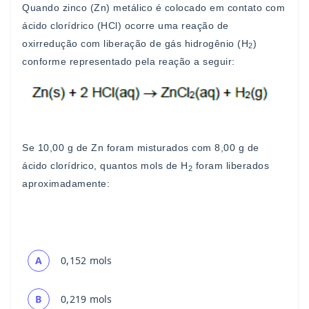
Quando zinco (Zn) metálico é c
olocado em contato com
ácido
clorídrico (HCl) ocorre uma reação de
oxirredução com
liberação de gás hidrogênio (H
)
2
conforme representado pela
reação a seguir:
Se 10,00 g de Zn foram misturados com 8,00 g de
ácido
cl
orídrico,
quantos
mols
de
H
foram
liberados
2
aproximadamente:
A
0,152 mols
B
0,219 mols