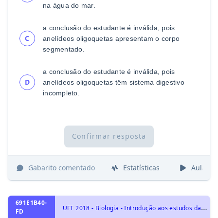
na água do mar.
a conclusão do estudante é inválida, pois
C
anelídeos
oligoquetas apresentam o corpo
segmentado.
a conclusão do estudante é inválida, pois
D
ane
lídeos
oligoquetas têm sistema digestivo
incompleto.
Confirmar resposta
Gabarito comentado
Estatísticas
Aulas
691E1B40-
U
FT 2018 - Biologia - Introdução aos estudos das Plantas, Identidade dos seres vivos
FD