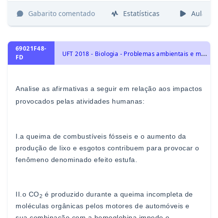
Gabarito comentado
Estatísticas
Aulas
69021F48-
U
FT 2018 - Biologia - Problemas ambientais e medidas de conservação, Ecologia e ciências ambientais
FD
Analise as afirmativas a seguir em relação aos impactos
provocados pelas atividades humanas:
I.
a queima de combustíveis fósseis e o aumento da
produção de lixo e esgotos contribuem para provocar o
fenômeno denominad
o efeito estufa.
II.
o CO
é produzido durante a queima incompleta de
2
moléculas orgânicas pelos motores de automóveis e
sua
combinação com a hemoglobina impede o