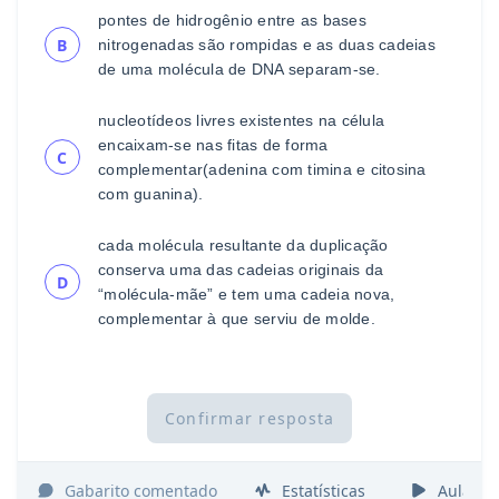
pontes de hidrogênio entre as bases
B
nitrogenadas são
rompidas e as duas cadeias
de uma molécula de DNA
separam
-
se.
nucleotídeos livres existentes
na célula
encaixam
-
se nas
fitas de
forma
C
complementar
(adenina com timina e
citosina
com guanina).
cada molécula resultante da duplicação
conserva uma
das cadeias originais da
D
“molécula
-
mãe” e tem uma
cadeia nova,
complementar à que serviu de molde.
Confirmar resposta
Gabarito comentado
Estatísticas
Aulas