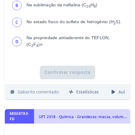
Na sublimação da naftalina (C
H
)
B
10
8
No estado físico do sulfeto de hidrogênio (H
S).
C
2
Na propriedade antiaderente do TEFLON,
D
(C
F
)n
2
4
Confirmar resposta
Gabarito comentado
Estatísticas
Aulas
68E687A3-
U
FT 2018 - Química - Grandezas: massa, volume, mol, massa molar, constante de Avogadro e Estequiometria., Transformações Químicas: elementos químicos, tabela periódica e reações químicas, Fórmulas, Balanceamento e Leis ponderais das reações químicas, Transformações Químicas, Representação das transformações químicas
FD