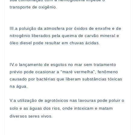
transporte de
oxigênio.
III.
a poluição da atmosfera por óxidos de enxofre e de
nitrogênio liberados pe
la queima de carvão mineral e
óleo
diesel pode resultar em chuvas ácidas.
IV.
o lançamento de esgotos no mar sem tratamento
prévio
pode ocasionar a “maré vermelha”, fenômeno
causado
por bactérias que liberam substâncias tóxicas
na água.
V.
a utilização de agrotóx
icos nas lavouras pode poluir o
solo
e as águas dos rios, onde intoxicam e matam
diversos
seres vivos.