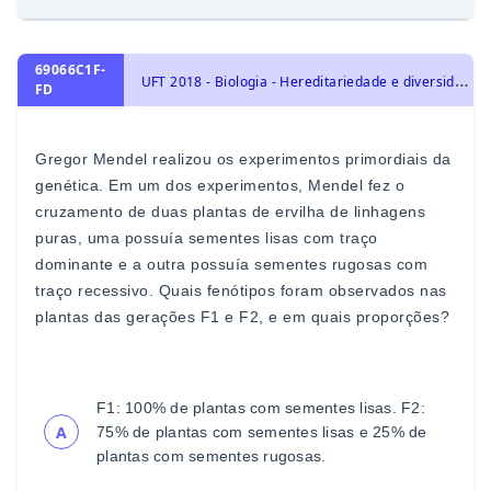
69066C1F-
U
FT 2018 - Biologia - Hereditariedade e diversidade da vida, Introdução à genética: 1ª e 2ª leis de Mendel
FD
Gregor Mendel realizou os experimentos primordiais da
genética. Em um dos experimentos, Mendel fez o
cruzamento
de duas plantas de e
rvilha de linhagens
puras, uma possuía
sementes lisas com traço
dominante e a outra possuía
sementes rugosas com
traço recessivo. Quais fenótipos foram
observados nas
plantas das gerações F1 e F2, e em quais
proporções?
F1: 100% de plantas com sementes li
sas.
F2:
A
75% de plantas com sementes lisas e 25% de
plantas
com sementes rugosas.