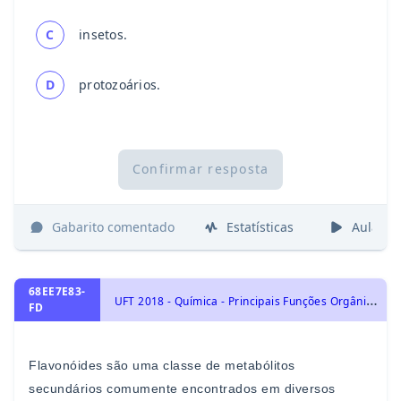
C
insetos.
D
protozoários.
Confirmar resposta
Gabarito comentado
Estatísticas
Aulas
68EE7E83-
U
FT 2018 - Química - Principais Funções Orgânicas: Funções Oxigenadas: Álcool, Fenol e Enol., Química Orgânica, Principais Funções Orgânicas: Funções Oxigenadas: Cetona, Aldeído, Éter, Éster, Ácido Carboxílico, Anidrido Orgânico e Cloreto de Ácido., Tipos de Reações Orgânicas: Oxidação, Redução e Polimerização.
FD
Flavonói
des são uma classe de metabólitos
secundários
comumente encontrados em diversos