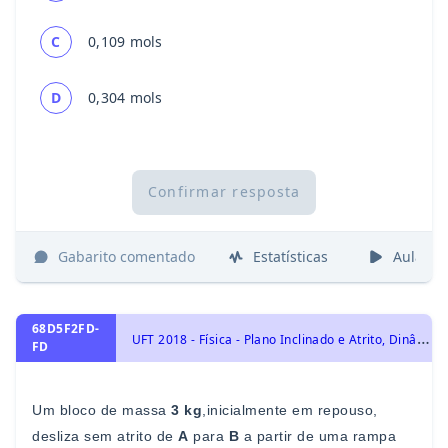
C
0,109 mols
D
0,304 mols
Confirmar resposta
Gabarito comentado
Estatísticas
Aulas
68D5F2FD-
U
FT 2018 - Física - Plano Inclinado e Atrito, Dinâmica, Trabalho e Energia, Energia Mecânica e sua Conservação
FD
Um bloc
o de massa
3 kg
,
inicialmente em repouso,
desliza
sem atrito de
A
para
B
a partir de uma rampa