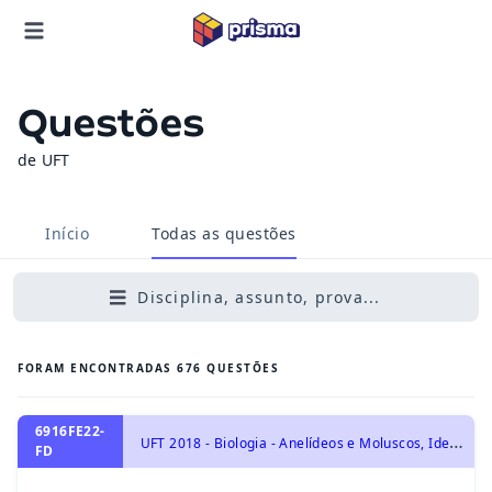
Questões
de UFT
Início
Todas as questões
Disciplina, assunto, prova...
FORAM ENCONTRADAS
676
QUESTÕES
6916FE22-
U
FT 2018 - Biologia - Anelídeos e Moluscos, Identidade dos seres vivos
FD