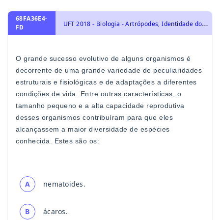
68FA36E4-
U
FT 2018 - Biologia - Artrópodes, Identidade dos seres vivos
FD
O grande sucesso evolutivo de alguns organismos é
decorrente
de uma grande variedade de peculiaridades
estruturais e
fisiológicas e de adaptações a diferen
tes
condições de vida.
Entre outras características, o
tamanho pequeno e a alta
capacidade reprodutiva
desses organismos contribuíram para
que eles
alcançassem a maior diversidade de espécies
conhecida. Estes são os
:
A
nematoides.
B
ácaros.