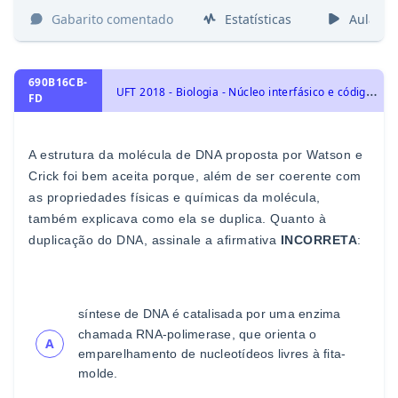
Gabarito comentado
Estatísticas
Aulas
690B16CB-
U
FT 2018 - Biologia - Núcleo interfásico e código genético, Moléculas, células e tecidos
FD
A estrutura da molécul
a de DNA proposta por Watson e
Crick
foi bem aceita porque, além de ser coerente com
as
propriedades físicas e químicas da molécula,
também
explicava como ela se duplica. Quanto à
duplicação do DNA,
assinale a afirmativa
INCORRETA
:
s
íntese de DNA é catali
sada por uma enzima
chamada
RNA
-
polimerase, que orienta o
A
emparelhamento de
nucleotídeos livres à fita
-
molde.