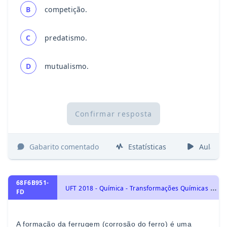
B
competição.
C
predatismo.
D
mutualismo.
Confirmar resposta
Gabarito comentado
Estatísticas
Aulas
68F6B951-
U
FT 2018 - Química - Transformações Químicas e Energia, Eletroquímica: Oxirredução, Potenciais Padrão de Redução, Pilha, Eletrólise e Leis de Faraday.
FD
A form
ação da ferrugem (corrosão do ferro) é uma