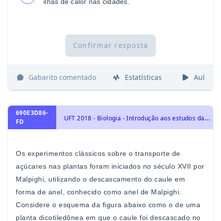
ilhas de calor
nas cidades.
Confirmar resposta
Gabarito comentado
Estatísticas
Aulas
690E3D86-
U
FT 2018 - Biologia - Introdução aos estudos das Plantas, Identidade dos seres vivos
FD
Os experimentos clássicos sobre o transporte de
açúcares nas
plantas foram iniciados no século XVII por
Malpighi, utilizando o
descascamento do caule em
forma de anel, conhecido como
anel de Malpighi.
Considere o esquema da figura abaixo como
o de
uma
planta dicotiledônea em que o caule foi descascado
no