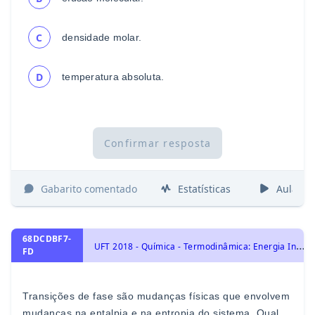
C
densidade molar.
D
temperatura absoluta.
Confirmar resposta
Gabarito comentado
Estatísticas
Aulas
68DCDBF7-
U
FT 2018 - Química - Termodinâmica: Energia Interna, Trabalho, Energia Livre de Gibbs e Entropia, Transformações Químicas e Energia
FD
Transições de fase são mudanças físicas que envolvem
mudanças na entalpia e na entropia do sistem
a. Qual