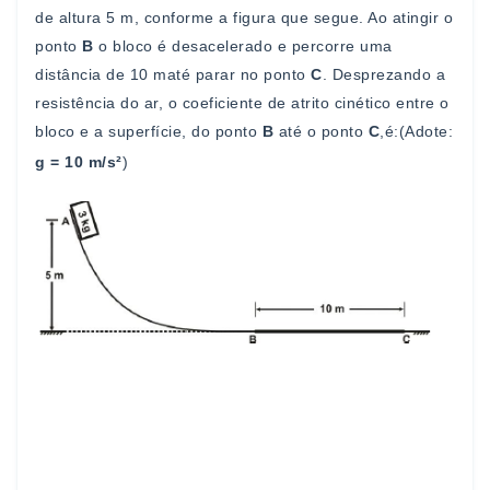
de altura
5 m
,
conforme a figura que segue. Ao atingir o
ponto
B
o bloco é
desacelerado e percorre uma
distância de
1
0
m
até parar no
ponto
C
. Desprezando a
resi
stência do ar, o coeficiente de
atrito cinético entre o
bloco e a superfície, do ponto
B
até o
ponto
C
,
é:
(Adote:
g = 10 m/s²
)