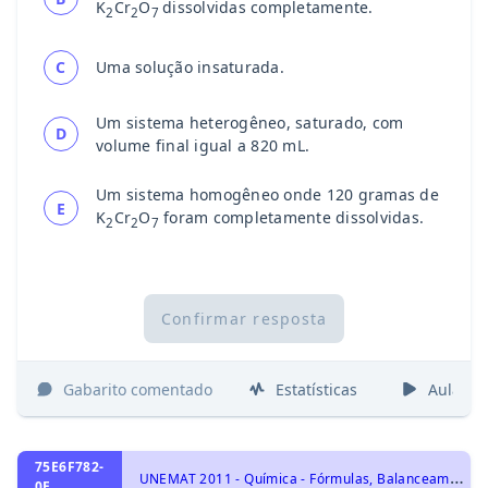
K
Cr
O
dissolvidas completamente.
2
2
7
C
Uma solução insaturada.
Um sistema heterogêneo, saturado, com
D
volume final igual a 820 mL.
Um sistema homogêneo onde 120 gramas de
E
K
Cr
O
foram completamente dissolvidas.
2
2
7
Confirmar resposta
Gabarito comentado
Estatísticas
Aulas
75E6F782-
U
NEMAT 2011 - Química - Fórmulas, Balanceamento e Leis ponderais das reações químicas, Representação das transformações químicas
0E