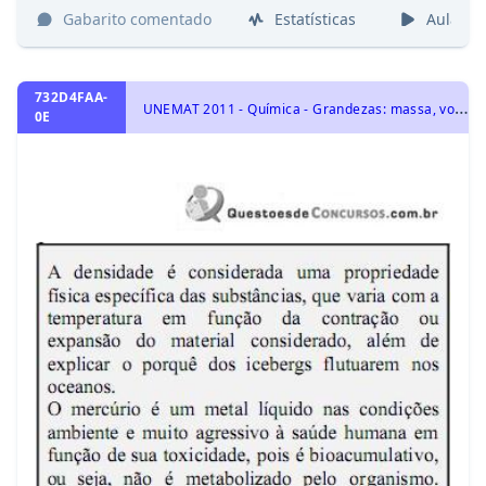
Gabarito comentado
Estatísticas
Aulas
732D4FAA-
U
NEMAT 2011 - Química - Grandezas: massa, volume, mol, massa molar, constante de Avogadro e Estequiometria., Representação das transformações químicas
0E