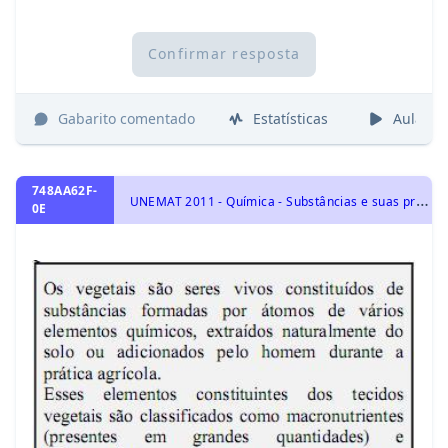
Confirmar resposta
Gabarito comentado
Estatísticas
Aulas
748AA62F-
U
NEMAT 2011 - Química - Substâncias e suas propriedades, Interações Atômicas: Geometria Molecular, Polaridade da ligação e da Molécula, Forças Intermoleculares e Número de Oxidação.
0E