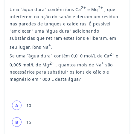
2+
2+
Uma "água dura" contém íons Ca
e Mg
, que
interferem na ação do sabão e deixam um resíduo
nas paredes de tanques e caldeiras. É possível
"amolecer" uma "água dura" adicionando
substâncias que retiram estes íons e liberam, em
+
seu lugar, íons Na
.
2+
Se uma "água dura" contém 0,010 mol/L de Ca
e
2+
+
0,005 mol/L de Mg
, quantos mols de Na
são
necessários para substituir os íons de cálcio e
magnésio em 1000 L desta água?
A
10
B
15