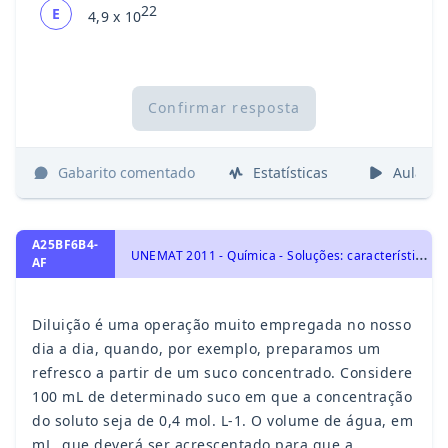
22
E
4,9 x 10
Confirmar resposta
Gabarito comentado
Estatísticas
Aulas
A25BF6B4-
U
NEMAT 2011 - Química - Soluções: características, tipos de concentração, diluição, mistura, titulação e soluções coloidais., Soluções e Substâncias Inorgânicas
AF
Diluição é uma operação muito empregada no nosso
dia a dia, quando, por exemplo, preparamos um
refresco a partir de um suco concentrado. Considere
100 mL de determinado suco em que a concentração
do soluto seja de 0,4 mol. L-1. O volume de água, em
mL, que deverá ser acrescentado para que a