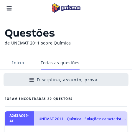
Questões
de UNEMAT 2011 sobre Química
Início
Todas as questões
Disciplina, assunto, prova...
FORAM ENCONTRADAS
20
QUESTÕES
A263AC99-
U
NEMAT 2011 - Química - Soluções: características, tipos de concentração, diluição, mistura, titulação e soluções coloidais., Soluções e Substâncias Inorgânicas
AF