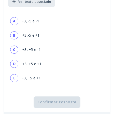
Ver
texto associado
A
-3, -5 e -1
B
+3,-5 e +1
C
+3, +5 e -1
D
+3, +5 e +1
E
-3, +5 e +1
Confirmar resposta