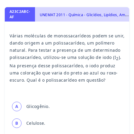
A23C2ABC-
U
NEMAT 2011 - Química - Glicídios, Lipídios, Aminoácidos e Proteínas., Química Orgânica
AF
Várias moléculas de monossacarídeos podem se unir,
dando origem a um polissacarídeo, um polímero
natural. Para testar a presença de um determinado
polissacarídeo, utilizou-se uma solução de iodo (I
).
2
Na presença desse polissacarídeo, o iodo produz
uma coloração que varia do preto ao azul ou roxo-
escuro. Qual é o polissacarídeo em questão?
A
Glicogênio.
B
Celulose.