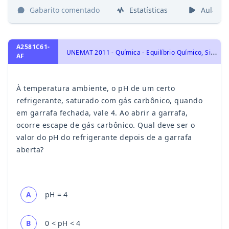
Gabarito comentado
Estatísticas
Aulas
A2581C61-
U
NEMAT 2011 - Química - Equilíbrio Químico, Sistemas Homogêneos: Equilíbrio Químico na Água: pH e pOH, Indicadores Ácido-Base, Solução Tampão.
AF
À temperatura ambiente, o pH de um certo
refrigerante, saturado com gás carbônico, quando
em garrafa fechada, vale 4. Ao abrir a garrafa,
ocorre escape de gás carbônico. Qual deve ser o
valor do pH do refrigerante depois de a garrafa
aberta?
A
pH = 4
B
0 < pH < 4