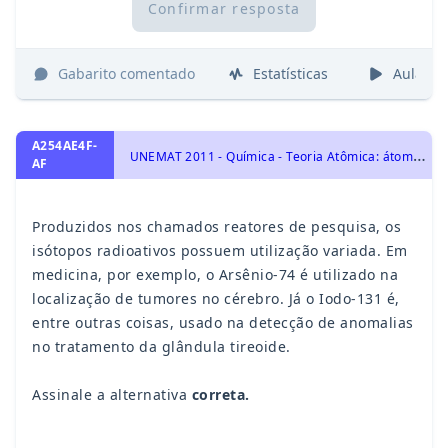
Confirmar resposta
Gabarito comentado
Estatísticas
Aulas
A254AE4F-
U
NEMAT 2011 - Química - Teoria Atômica: átomos e sua estrutura - número atômico, número de massa, isótopos, massa atômica, Transformações Químicas
AF
Produzidos nos chamados reatores de pesquisa, os
isótopos radioativos possuem utilização variada. Em
medicina, por exemplo, o Arsênio-74 é utilizado na
localização de tumores no cérebro. Já o Iodo-131 é,
entre outras coisas, usado na detecção de anomalias
no tratamento da glândula tireoide.
Assinale a alternativa
correta.