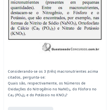
Considerando-se os 3 (três) macronutrientes acima
citados, pergunta-se:
Quais são, respectivamente, os Números de
Oxidações do Nitrogênio no NaNO
, do Fósforo no
2
Ca
(PO
)
e do Potássio no KNO
?
3
4
2
3