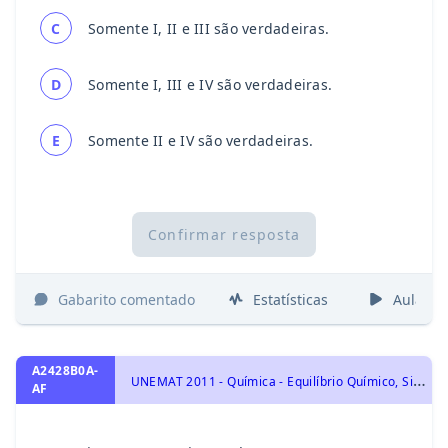
C
Somente I, II e III são verdadeiras.
D
Somente I, III e IV são verdadeiras.
E
Somente II e IV são verdadeiras.
Confirmar resposta
Gabarito comentado
Estatísticas
Aulas
A2428B0A-
U
NEMAT 2011 - Química - Equilíbrio Químico, Sistemas Homogêneos: Equilíbrio Químico na Água: pH e pOH, Indicadores Ácido-Base, Solução Tampão.
AF