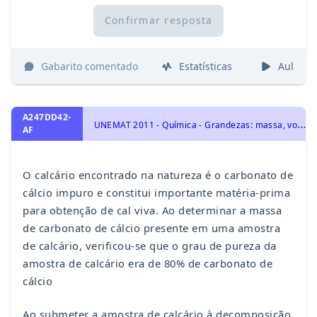
Confirmar resposta
Gabarito comentado
Estatísticas
Aulas
A247DD42-
U
NEMAT 2011 - Química - Grandezas: massa, volume, mol, massa molar, constante de Avogadro e Estequiometria., Representação das transformações químicas
AF
O calcário encontrado na natureza é o carbonato de
cálcio impuro e constitui importante matéria-prima
para obtenção de cal viva. Ao determinar a massa
de carbonato de cálcio presente em uma amostra
de calcário, verificou-se que o grau de pureza da
amostra de calcário era de 80% de carbonato de
cálcio
Ao submeter a amostra de calcário à decomposição