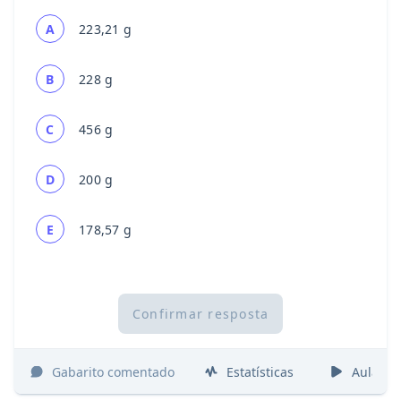
A
223,21 g
B
228 g
C
456 g
D
200 g
E
178,57 g
Confirmar resposta
Gabarito comentado
Estatísticas
Aulas