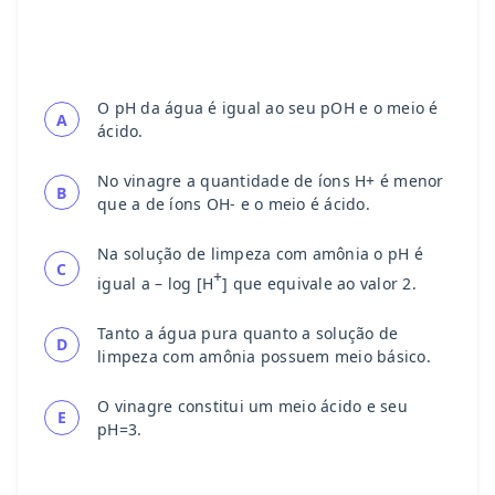
O pH da água é igual ao seu pOH e o meio é
A
ácido.
No vinagre a quantidade de íons H+ é menor
B
que a de íons OH- e o meio é ácido.
Na solução de limpeza com amônia o pH é
C
+
igual a – log [H
] que equivale ao valor 2.
Tanto a água pura quanto a solução de
D
limpeza com amônia possuem meio básico.
O vinagre constitui um meio ácido e seu
E
pH=3.