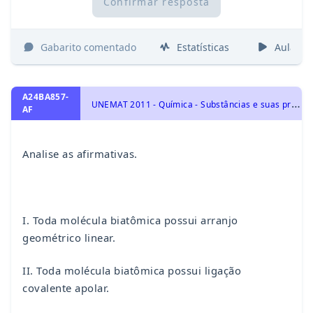
Confirmar resposta
Gabarito comentado
Estatísticas
Aulas
A24BA857-
U
NEMAT 2011 - Química - Substâncias e suas propriedades, Interações Atômicas: Geometria Molecular, Polaridade da ligação e da Molécula, Forças Intermoleculares e Número de Oxidação.
AF
Analise as afirmativas.
I. Toda molécula biatômica possui arranjo
geométrico linear.
II. Toda molécula biatômica possui ligação
covalente apolar.