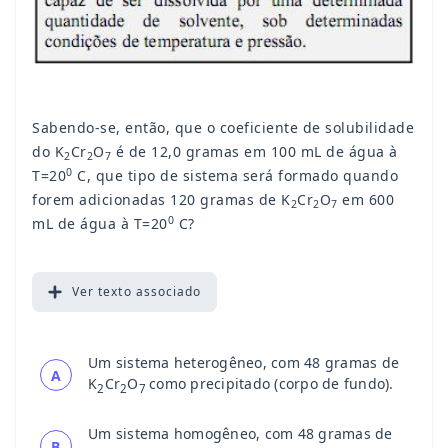
Sabendo-se, então, que o coeficiente de solubilidade
do K
Cr
O
é de 12,0 gramas em 100 mL de água à
2
2
7
0
T=20
C, que tipo de sistema será formado quando
forem adicionadas 120 gramas de K
Cr
O
em 600
2
2
7
0
mL de água à T=20
C?
Ver
texto associado
Um sistema heterogêneo, com 48 gramas de
A
K
Cr
O
como precipitado (corpo de fundo).
2
2
7
Um sistema homogêneo, com 48 gramas de
B