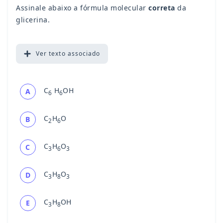
Assinale abaixo a fórmula molecular
correta
da
glicerina.
Ver
texto associado
C
H
OH
A
6
6
C
H
O
B
2
6
C
H
O
C
3
6
3
C
H
O
D
3
8
3
C
H
OH
E
3
8