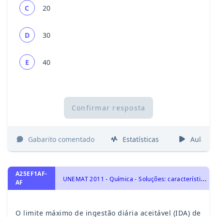
C
20
D
30
E
40
Confirmar resposta
Gabarito comentado
Estatísticas
Aulas
A25EF1AF-
U
NEMAT 2011 - Química - Soluções: características, tipos de concentração, diluição, mistura, titulação e soluções coloidais., Soluções e Substâncias Inorgânicas
AF
O limite máximo de ingestão diária aceitável (IDA) de