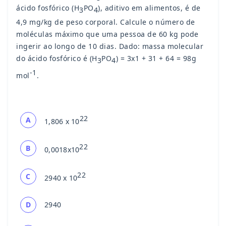
ácido fosfórico (H
PO
), aditivo em alimentos, é de
3
4
4,9 mg/kg de peso corporal. Calcule o número de
moléculas máximo que uma pessoa de 60 kg pode
ingerir ao longo de 10 dias. Dado: massa molecular
do ácido fosfórico é (H
PO
) = 3x1 + 31 + 64 = 98g
3
4
-1
mol
.
22
A
1,806 x 10
22
B
0,0018x10
22
C
2940 x 10
D
2940