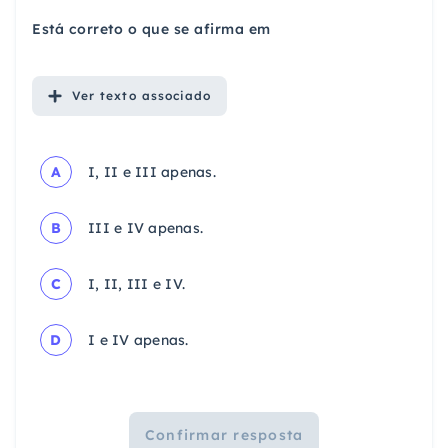
Está correto o que se afirma em
Ver
texto associado
A
I, II e III apenas.
B
III e IV apenas.
C
I, II, III e IV.
D
I e IV apenas.
Confirmar resposta