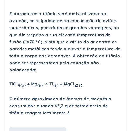
Futuramente o titânio será mais utilizado na
aviação, principalmente na construção de aviões
supersônicos, por oferecer grandes vantagens, no
que diz respeito a sua elevada temperatura de
fusão (1670 ºC), visto que o atrito do ar contra as
paredes metálicas tende a elevar a temperatura de
todo o corpo das aeronaves. A obtenção do titânio
pode ser representada pela equação não
balanceada:
TiCl
+ Mg
→ Ti
+ MgCl
.
4(s)
(s)
(s)
2(s)
O número aproximado de átomos de magnésio
consumidos quando 63,3 g de tetracloreto de
titânio reagem totalmente é