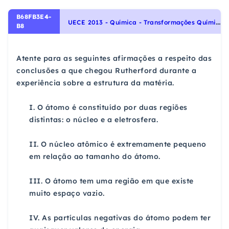
B68FB3E4-
U
ECE 2013 - Química - Transformações Químicas, Teoria Atômica: Modelo atômico de Dalton, Thomson, Rutherford, Rutherford-Bohr
B8
Atente para as seguintes afirmações a respeito das
conclusões a que chegou Rutherford durante a
experiência sobre a estrutura da matéria.
I. O átomo é constituído por duas regiões
distintas: o núcleo e a eletrosfera.
II. O núcleo atômico é extremamente pequeno
em relação ao tamanho do átomo.
III. O átomo tem uma região em que existe
muito espaço vazio.
IV. As partículas negativas do átomo podem ter