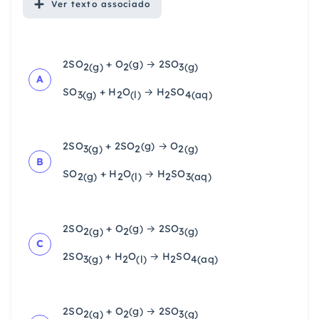
Ver
texto associado
2SO
+ O
(g) → 2SO
2(g)
2
3(g)
A
SO
+ H
O
→ H
SO
3(g)
2
(l)
2
4(aq)
2SO
+ 2SO
(g) → O
3(g)
2
2(g)
B
SO
+ H
O
→ H
SO
2(g)
2
(l)
2
3(aq)
2SO
+ O
(g) → 2SO
2(g)
2
3(g)
C
2SO
+ H
O
→ H
SO
3(g)
2
(l)
2
4(aq)
2SO
+ O
(g) → 2SO
2(g)
2
3(g)