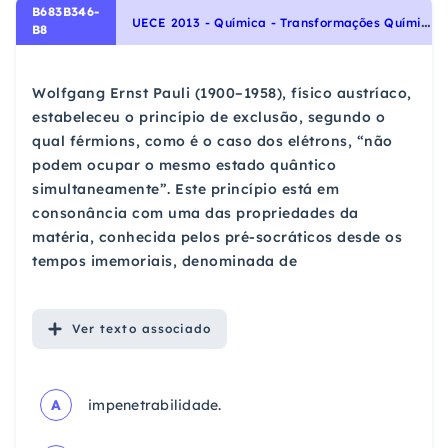
B683B346-
U
ECE 2013 - Química - Transformações Químicas, Teoria Atômica: Modelo atômico de Dalton, Thomson, Rutherford, Rutherford-Bohr
B8
Wolfgang Ernst Pauli (1900–1958), físico austríaco,
estabeleceu o princípio de exclusão, segundo o
qual férmions, como é o caso dos elétrons, “não
podem ocupar o mesmo estado quântico
simultaneamente”. Este princípio está em
consonância com uma das propriedades da
matéria, conhecida pelos pré-socráticos desde os
tempos imemoriais, denominada de
Ver
texto associado
A
impenetrabilidade.