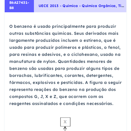
B6A27431-
U
ECE 2013 - Química - Química Orgânica, Tipos de Reações Orgânicas: Substituição, Adição e Eliminação.
B8
O benzeno é usado principalmente para produzir
outras substâncias químicas. Seus derivados mais
largamente produzidos incluem o estireno, que é
usado para produzir polímeros e plásticos, o fenol,
para resinas e adesivos, e o ciclohexano, usado na
manufatura de nylon. Quantidades menores de
benzeno são usadas para produzir alguns tipos de
borrachas, lubrificantes, corantes, detergentes,
fármacos, explosivos e pesticidas. A figura a seguir
representa reações do benzeno na produção dos
compostos G, J, X e Z, que ocorrem com os
reagentes assinalados e condições necessárias.