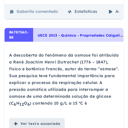
Gabarito comentado
Estatísticas
Aulas
B67873AC-
U
ECE 2013 - Química - Propriedades Coligativas: Tonoscopia, Ebulioscopia, Crioscopia e Pressão Osmótica., Soluções e Substâncias Inorgânicas
B8
A descoberta do fenômeno da osmose foi atribuída
a René Joachim Henri Dutrochet (1776 – 1847),
físico e botânico francês, autor do termo "osmose".
Sua pesquisa teve fundamental importância para
explicar o processo da respiração celular. A
pressão osmótica utilizada para interromper a
osmose de uma determinada solução de glicose
(C
H
O
) contendo 10 g/L a 15 ºC é
6
12
6
Ver
texto associado