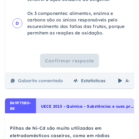
Os 3 componentes: alimentos, enzima e
carbono são os únicos responsáveis pelo
D
escurecimento das fatias das frutas, porque
permitem as reações de oxidação.
Confirmar resposta
Gabarito comentado
Estatísticas
Aulas
B69F75B0-
U
ECE 2013 - Química - Substâncias e suas propriedades, Transformações Químicas e Energia, Interações Atômicas: Geometria Molecular, Polaridade da ligação e da Molécula, Forças Intermoleculares e Número de Oxidação., Eletroquímica: Oxirredução, Potenciais Padrão de Redução, Pilha, Eletrólise e Leis de Faraday.
B8
Pilhas de Ni-Cd são muito utilizadas em
eletrodomésticos caseiros, como em rádios