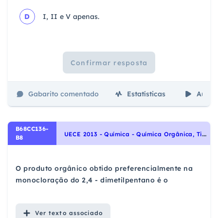
D
I, II e V apenas.
Confirmar resposta
Gabarito comentado
Estatísticas
Aulas
B68CC136-
U
ECE 2013 - Química - Química Orgânica, Tipos de Reações Orgânicas: Substituição, Adição e Eliminação., Tipos de Reações Orgânicas: Oxidação, Redução e Polimerização.
B8
O produto orgânico obtido preferencialmente na
monocloração do 2,4 - dimetilpentano é o
Ver
texto associado