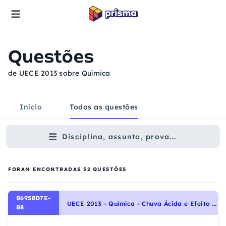
Questões
de UECE 2013 sobre Química
Início
Todas as questões
Disciplina, assunto, prova...
FORAM ENCONTRADAS
52
QUESTÕES
B6958D7E-
U
ECE 2013 - Química - Chuva Ácida e Efeito Estufa, Energias Químicas no Cotidiano
B8