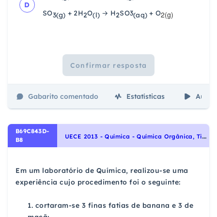
D
SO
+ 2H
O
→ H
SO3
+
O
2(g)
3(g)
2
(l)
2
(aq)
Confirmar resposta
Gabarito comentado
Estatísticas
Aulas
B69C843D-
U
ECE 2013 - Química - Química Orgânica, Tipos de Reações Orgânicas: Oxidação, Redução e Polimerização.
B8
Em um laboratório de Química, realizou-se uma
experiência cujo procedimento foi o seguinte:
1. cortaram-se 3 finas fatias de banana e 3 de