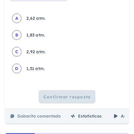
A
2,62 atm.
B
1,83 atm.
C
2,92 atm.
D
1,31 atm.
Confirmar resposta
Gabarito comentado
Estatísticas
Aulas