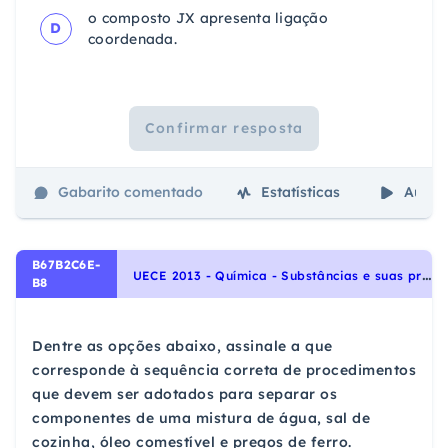
o composto JX apresenta ligação
D
coordenada.
Confirmar resposta
Gabarito comentado
Estatísticas
Aulas
B67B2C6E-
U
ECE 2013 - Química - Substâncias e suas propriedades, Estudo da matéria: substâncias, misturas, processos de separação.
B8
Dentre as opções abaixo, assinale a que
corresponde à sequência correta de procedimentos
que devem ser adotados para separar os
componentes de uma mistura de água, sal de
cozinha, óleo comestível e pregos de ferro.