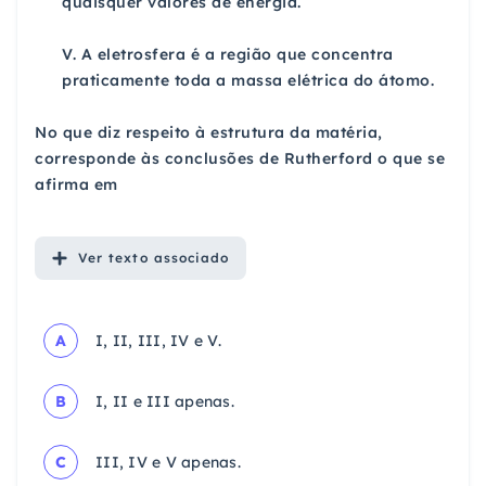
quaisquer valores de energia.
V. A eletrosfera é a região que concentra
praticamente toda a massa elétrica do átomo.
No que diz respeito à estrutura da matéria,
corresponde às conclusões de Rutherford o que se
afirma em
Ver
texto associado
A
I, II, III, IV e V.
B
I, II e III apenas.
C
III, IV e V apenas.