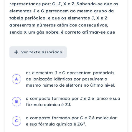
representados por: G, J, X e Z. Sabendo-se que os
elementos J e G pertencem ao mesmo grupo da
tabela periódica, e que os elementos J, X e Z
apresentam números atômicos consecutivos,
sendo X um gás nobre, é correto afirmar-se que
Ver
texto associado
os elementos J e G apresentam potenciais
A
de ionização idênticos por possuírem o
mesmo número de elétrons no último nível.
o composto formado por J e Z é iônico e sua
B
fórmula química é ZJ.
o composto formado por G e Z é molecular
C
e sua fórmula química é ZG².