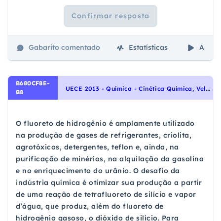
Confirmar resposta
Gabarito comentado
Estatísticas
Aulas
B680CF8E-
U
ECE 2013 - Química - Cinética Química, Velocidade de Reação, Energia de Ativação, Concentração, Pressão, Temperatura e Catalisador
B8
O fluoreto de hidrogênio é amplamente utilizado
na produção de gases de refrigerantes, criolita,
agrotóxicos, detergentes, teflon e, ainda, na
purificação de minérios, na alquilação da gasolina
e no enriquecimento do urânio. O desafio da
indústria química é otimizar sua produção a partir
de uma reação de tetrafluoreto de silício e vapor
d’água, que produz, além do fluoreto de
hidrogênio gasoso, o dióxido de silício. Para