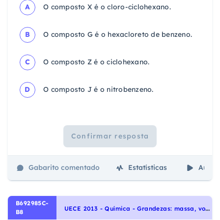
A
O composto X é o cloro-ciclohexano.
B
O composto G é o hexacloreto de benzeno.
C
O composto Z é o ciclohexano.
D
O composto J é o nitrobenzeno.
Confirmar resposta
Gabarito comentado
Estatísticas
Aulas
B692985C-
U
ECE 2013 - Química - Grandezas: massa, volume, mol, massa molar, constante de Avogadro e Estequiometria., Representação das transformações químicas
B8