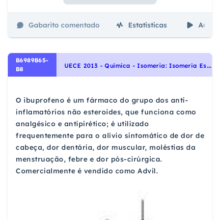
Gabarito comentado
Estatísticas
Aulas
B6989B65-
U
ECE 2013 - Química - Isomeria: Isomeria Espacial: Isomeria Geométrica (cis-trans) e Isomeria Óptica., Química Orgânica
B8
O ibuprofeno é um fármaco do grupo dos anti-
inflamatórios não esteroides, que funciona como
analgésico e antipirético; é utilizado
frequentemente para o alívio sintomático de dor de
cabeça, dor dentária, dor muscular, moléstias da
menstruação, febre e dor pós-cirúrgica.
Comercialmente é vendido como Advil.