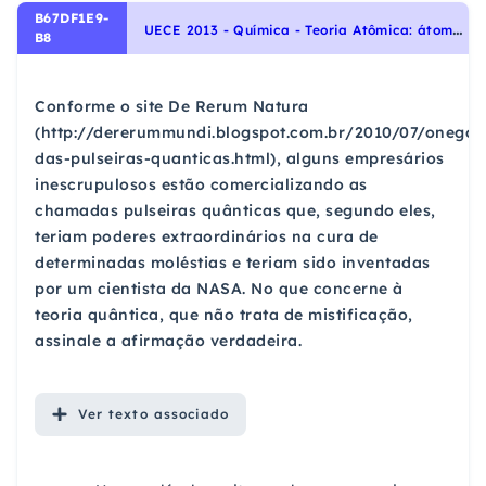
B67DF1E9-
U
ECE 2013 - Química - Teoria Atômica: átomos e sua estrutura - número atômico, número de massa, isótopos, massa atômica, Transformações Químicas, Teoria Atômica: Modelo atômico de Dalton, Thomson, Rutherford, Rutherford-Bohr
B8
Conforme o site De Rerum Natura
(http://dererummundi.blogspot.com.br/2010/07/onegoc
das-pulseiras-quanticas.html), alguns empresários
inescrupulosos estão comercializando as
chamadas pulseiras quânticas que, segundo eles,
teriam poderes extraordinários na cura de
determinadas moléstias e teriam sido inventadas
por um cientista da NASA. No que concerne à
teoria quântica, que não trata de mistificação,
assinale a afirmação verdadeira.
Ver
texto associado