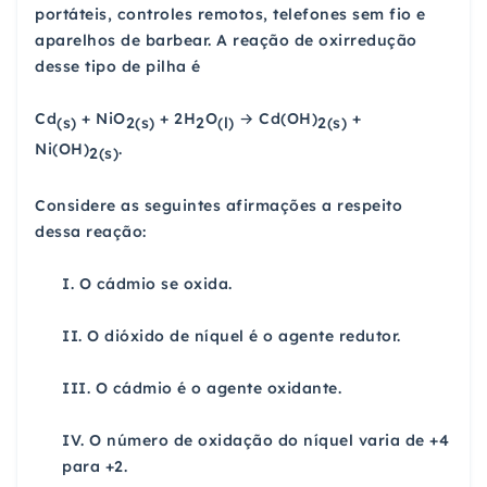
portáteis, controles remotos, telefones sem fio e
aparelhos de barbear. A reação de oxirredução
desse tipo de pilha é
Cd
+ NiO
+ 2H
O
→ Cd(OH)
+
(s)
2(s)
2
(l)
2(s)
Ni(OH)
.
2(s)
Considere as seguintes afirmações a respeito
dessa reação:
I. O cádmio se oxida.
II. O dióxido de níquel é o agente redutor.
III. O cádmio é o agente oxidante.
IV. O número de oxidação do níquel varia de +4
para +2.