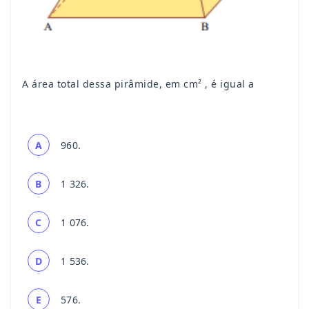
A área total dessa pirâmide, em cm² , é igual a
A
960.
B
1 326.
C
1 076.
D
1 536.
E
576.