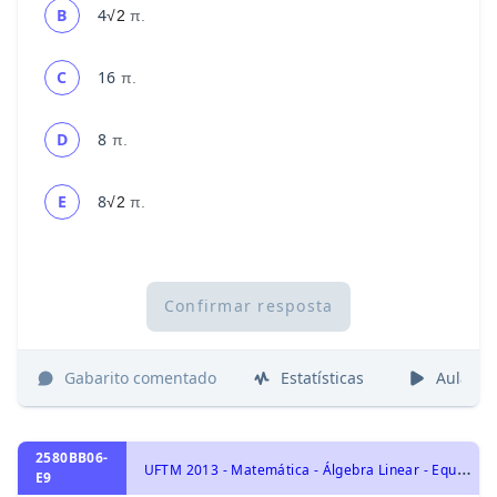
4
B
√2
π.
16
C
π.
8
D
π.
8
E
√2
π.
Confirmar resposta
Gabarito comentado
Estatísticas
Aulas
2580BB06-
U
FTM 2013 - Matemática - Álgebra Linear - Equações Lineares, Espaço Vetorial e Transformações Lineares e Matrizes, Álgebra Linear
E9