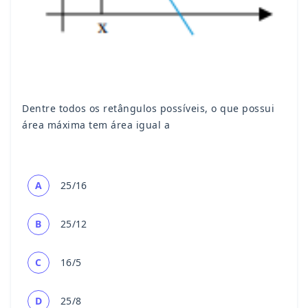
Dentre todos os retângulos possíveis, o que possui
área máxima tem área igual a
A
25/16
B
25/12
C
16/5
D
25/8