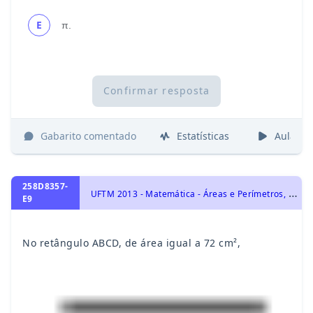
E
π.
Confirmar resposta
Gabarito comentado
Estatísticas
Aulas
258D8357-
U
FTM 2013 - Matemática - Áreas e Perímetros, Geometria Plana
E9
No retângulo ABCD, de área igual a 72 cm²,