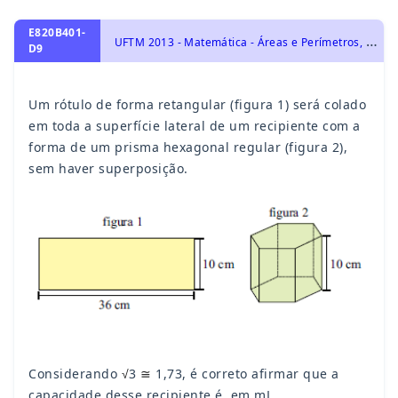
E820B401-
U
FTM 2013 - Matemática - Áreas e Perímetros, Polígonos, Geometria Plana, Geometria Espacial, Poliedros
D9
Um rótulo de forma retangular (figura 1) será colado
em toda a superfície lateral de um recipiente com a
forma de um prisma hexagonal regular (figura 2),
sem haver superposição.
Considerando
3
1,73, é correto afirmar que a
√
≅
capacidade desse recipiente é, em mL,