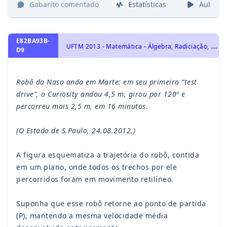
Gabarito comentado
Estatísticas
Aulas
E82BA93B-
U
FTM 2013 - Matemática - Álgebra, Radiciação, Geometria Plana, Triângulos
D9
Robô da Nasa anda em Marte: em seu primeiro “test
drive”, o Curiosity andou 4,5 m, girou por 120º e
percorreu mais 2,5 m, em 16 minutos.
(O Estado de S.Paulo, 24.08.2012.)
A figura esquematiza a trajetória do robô, contida
em um plano, onde todos os trechos por ele
percorridos foram em movimento retilíneo.
Suponha que esse robô retorne ao ponto de partida
(P), mantendo a mesma velocidade média