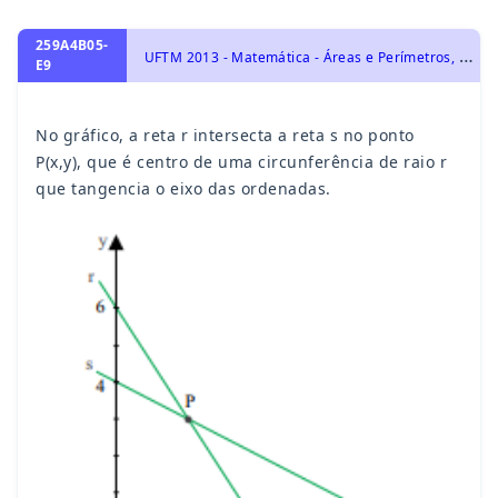
259A4B05-
U
FTM 2013 - Matemática - Áreas e Perímetros, Pontos e Retas, Circunferências e Círculos, Geometria Analítica, Geometria Plana, Triângulos
E9
No gráfico, a reta r intersecta a reta s no ponto
P(x,y), que é centro de uma circunferência de raio r
que tangencia o eixo das ordenadas.