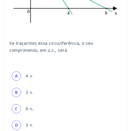
Se traçarmos essa circunferência, o seu
comprimento, em u.c., será
4
A
π.
2
B
π.
6
C
π
.
3
D
π.