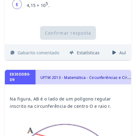
5
E
4,15 × 10
.
Confirmar resposta
Gabarito comentado
Estatísticas
Aulas
E830DDB0-
U
FTM 2013 - Matemática - Circunferências e Círculos, Geometria Plana
D9
Na figura, AB é o lado de um polígono regular
inscrito na circunferência de centro O e raio r.