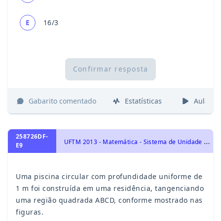
E
16/3
Confirmar resposta
Gabarito comentado
Estatísticas
Aulas
258726DF-
U
FTM 2013 - Matemática - Sistema de Unidade de Medidas, Aritmética e Problemas, Áreas e Perímetros, Circunferências e Círculos, Geometria Plana
E9
Uma piscina circular com profundidade uniforme de
1 m foi construída em uma residência, tangenciando
uma região quadrada ABCD, conforme mostrado nas
figuras.