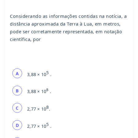
Considerando as informações contidas na notícia, a
distância aproximada da Terra à Lua, em metros,
pode ser corretamente representada, em notação
científica, por
5
A
3,88 × 10
.
8
B
3,88 × 10
.
8
C
2,77 × 10
.
5
D
2,77 × 10
.