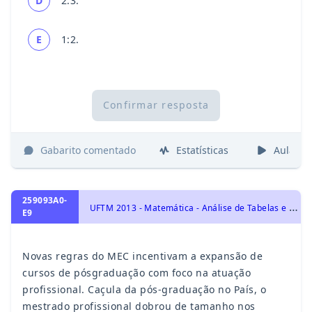
D
2:3.
E
1:2.
Confirmar resposta
Gabarito comentado
Estatísticas
Aulas
259093A0-
U
FTM 2013 - Matemática - Análise de Tabelas e Gráficos
E9
Novas regras do MEC incentivam a expansão de
cursos de pósgraduação com foco na atuação
profissional. Caçula da pós-graduação no País, o
mestrado profissional dobrou de tamanho nos