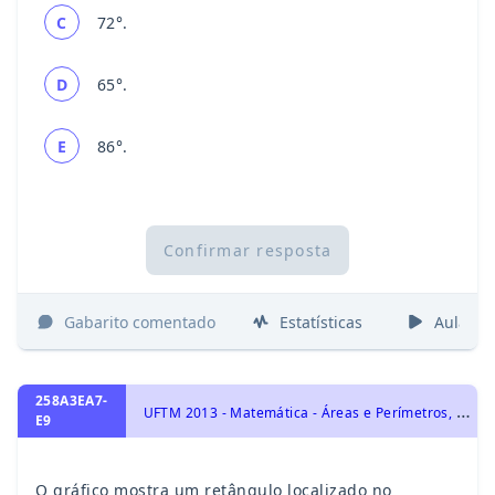
C
72°.
D
65°.
E
86°.
Confirmar resposta
Gabarito comentado
Estatísticas
Aulas
258A3EA7-
U
FTM 2013 - Matemática - Áreas e Perímetros, Geometria Plana
E9
O gráfico mostra um retângulo localizado no