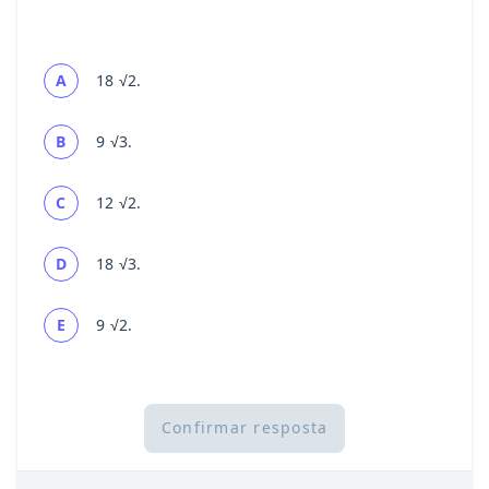
18
2.
A
√
9
3.
B
√
12
2.
C
√
18
3.
D
√
9
2.
E
√
Confirmar resposta