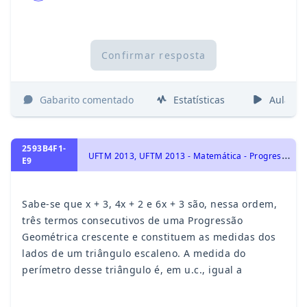
Confirmar resposta
Gabarito comentado
Estatísticas
Aulas
2593B4F1-
U
FTM 2013, UFTM 2013 - Matemática - Progressão Geométrica - PG, Progressões
E9
Sabe-se que x + 3, 4x + 2 e 6x + 3 são, nessa ordem,
três termos consecutivos de uma Progressão
Geométrica crescente e constituem as medidas dos
lados de um triângulo escaleno. A medida do
perímetro desse triângulo é, em u.c., igual a