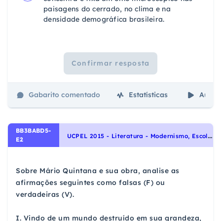
paisagens do cerrado, no clima e na
densidade demográfica brasileira.
Confirmar resposta
Gabarito comentado
Estatísticas
Aulas
BB3BABD5-
U
CPEL 2015 - Literatura - Modernismo, Escolas Literárias
E2
Sobre Mário Quintana e sua obra, analise as
afirmações seguintes como falsas (F) ou
verdadeiras (V).
I. Vindo de um mundo destruído em sua grandeza,