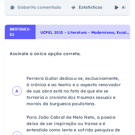
Gabarito comentado
Estatísticas
Aulas
BB37D6E2-
U
CPEL 2015 - Literatura - Modernismo, Escolas Literárias
E2
Assinale a única opção correta.
Ferreira Gullar dedicou-se, exclusivamente,
à crônica e ao teatro e o aspecto renovador
A
de sua obra está no fato de que ele se
tornaria o cronista dos traumas sexuais e
morais da burguesia paulistana.
Para João Cabral de Melo Neto, a poesia
deixa de ser inspiração ou transe e é
entendida como lenta e sofrida pesquisa de