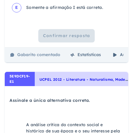
E
Somente a afirmação I está correta.
Confirmar resposta
Gabarito comentado
Estatísticas
Aulas
5E9DCF19-
U
CPEL 2012 - Literatura - Naturalismo, Modernismo, Parnasianismo, Escolas Literárias, Romantismo
E1
Assinale a única alternativa correta.
A análise crítica do contexto social e
histórico de sua época e o seu interesse pela