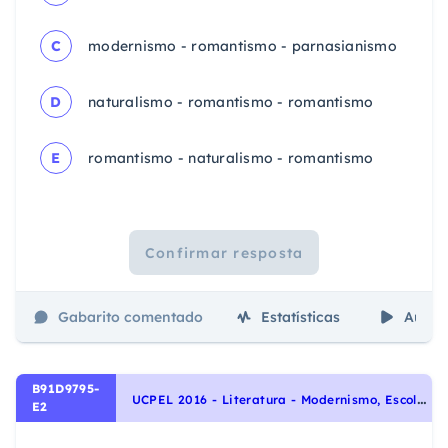
C
modernismo - romantismo - parnasianismo
D
naturalismo - romantismo - romantismo
E
romantismo - naturalismo - romantismo
Confirmar resposta
Gabarito comentado
Estatísticas
Aulas
B91D9795-
U
CPEL 2016 - Literatura - Modernismo, Escolas Literárias
E2