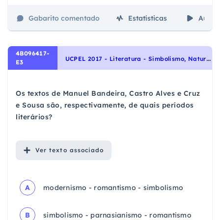
Gabarito comentado
Estatísticas
Aulas
4B096417-
U
CPEL 2017 - Literatura - Simbolismo, Naturalismo, Modernismo, Parnasianismo, Escolas Literárias, Romantismo
E3
Os textos de Manuel Bandeira, Castro Alves e Cruz
e Sousa são, respectivamente, de quais períodos
literários?
Ver
texto associado
A
modernismo - romantismo - simbolismo
B
simbolismo - parnasianismo - romantismo