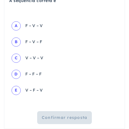
A sequência correta é
A
F – V – V
B
F – V – F
C
V – V – V
D
F – F – F
E
V – F – V
Confirmar resposta