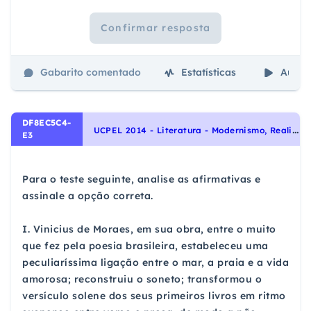
Confirmar resposta
Gabarito comentado
Estatísticas
Aulas
DF8EC5C4-
U
CPEL 2014 - Literatura - Modernismo, Realismo, Escolas Literárias, Romantismo
E3
Para o teste seguinte, analise as afirmativas e
assinale a opção correta.
I. Vinicius de Moraes, em sua obra, entre o muito
que fez pela poesia brasileira, estabeleceu uma
peculiaríssima ligação entre o mar, a praia e a vida
amorosa; reconstruiu o soneto; transformou o
versículo solene dos seus primeiros livros em ritmo