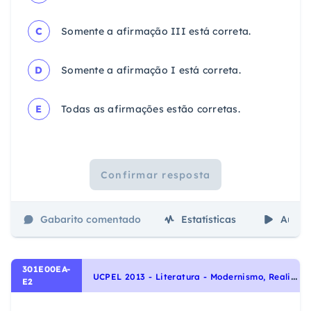
C
Somente a afirmação III está correta.
D
Somente a afirmação I está correta.
E
Todas as afirmações estão corretas.
Confirmar resposta
Gabarito comentado
Estatísticas
Aulas
301E00EA-
U
CPEL 2013 - Literatura - Modernismo, Realismo, Escolas Literárias
E2