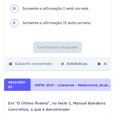
D
Somente a afirmação I está correta.
E
Somente a afirmação II está correta.
Confirmar resposta
Gabarito comentado
Estatísticas
Aulas
4B10C2D7-
U
CPEL 2017 - Literatura - Modernismo, Escolas Literárias
E3
Em “O Último Poema”, no texto 1, Manuel Bandeira
concretiza, o que é denominado