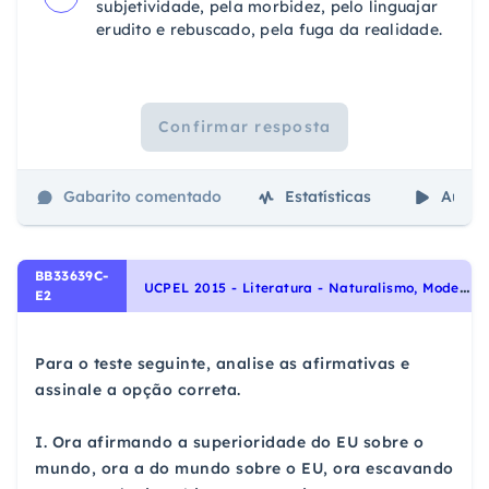
subjetividade, pela morbidez, pelo linguajar
erudito e rebuscado, pela fuga da realidade.
Confirmar resposta
Gabarito comentado
Estatísticas
Aulas
BB33639C-
U
CPEL 2015 - Literatura - Naturalismo, Modernismo, Parnasianismo, Escolas Literárias
E2
Para o teste seguinte, analise as afirmativas e
assinale a opção correta.
I. Ora afirmando a superioridade do EU sobre o
mundo, ora a do mundo sobre o EU, ora escavando