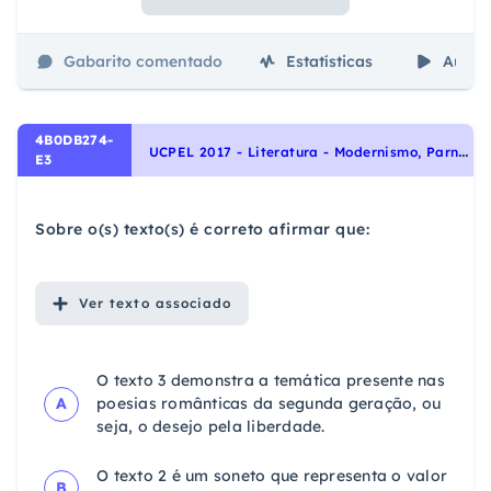
Gabarito comentado
Estatísticas
Aulas
4B0DB274-
U
CPEL 2017 - Literatura - Modernismo, Parnasianismo, Escolas Literárias, Romantismo
E3
Sobre o(s) texto(s) é correto afirmar que:
Ver
texto associado
O texto 3 demonstra a temática presente nas
A
poesias românticas da segunda geração, ou
seja, o desejo pela liberdade.
O texto 2 é um soneto que representa o valor
B