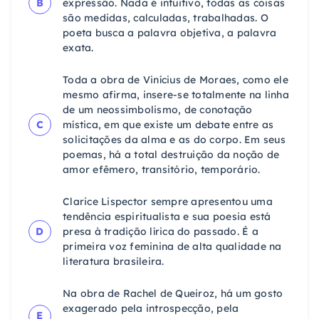
B
expressão. Nada é intuitivo, todas as coisas
são medidas, calculadas, trabalhadas. O
poeta busca a palavra objetiva, a palavra
exata.
Toda a obra de Vinícius de Moraes, como ele
mesmo afirma, insere-se totalmente na linha
de um neossimbolismo, de conotação
C
mística, em que existe um debate entre as
solicitações da alma e as do corpo. Em seus
poemas, há a total destruição da noção de
amor efêmero, transitório, temporário.
Clarice Lispector sempre apresentou uma
tendência espiritualista e sua poesia está
D
presa à tradição lírica do passado. É a
primeira voz feminina de alta qualidade na
literatura brasileira.
Na obra de Rachel de Queiroz, há um gosto
exagerado pela introspecção, pela
E