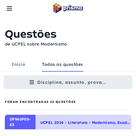
Questões
de UCPEL sobre Modernismo
Início
Todas as questões
Disciplina, assunto, prova...
FORAM ENCONTRADAS
22
QUESTÕES
DF960F05-
U
CPEL 2014 - Literatura - Modernismo, Escolas Literárias
E3