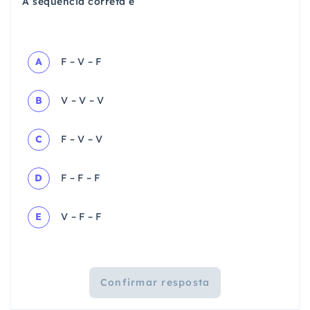
A sequência correta é
A
F – V – F
B
V – V – V
C
F – V – V
D
F – F – F
E
V – F – F
Confirmar resposta