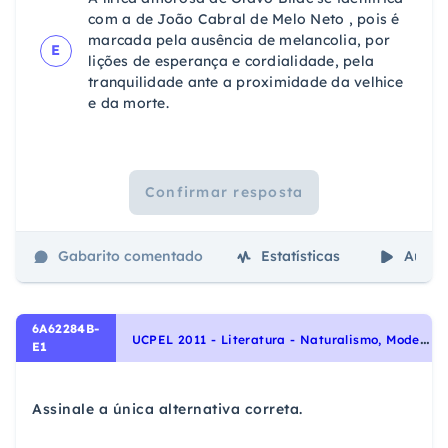
com a de João Cabral de Melo Neto , pois é
marcada pela ausência de melancolia, por
E
lições de esperança e cordialidade, pela
tranquilidade ante a proximidade da velhice
e da morte.
Confirmar resposta
Gabarito comentado
Estatísticas
Aulas
6A62284B-
U
CPEL 2011 - Literatura - Naturalismo, Modernismo, Parnasianismo, Escolas Literárias, Romantismo
E1
Assinale a única alternativa correta.