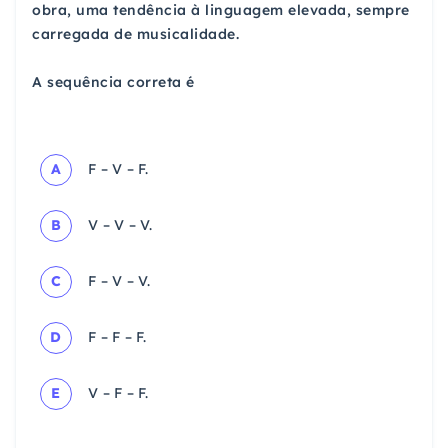
obra, uma tendência à linguagem elevada, sempre
carregada de musicalidade.
A sequência correta é
A
F – V – F.
B
V – V – V.
C
F – V – V.
D
F – F – F.
E
V – F – F.