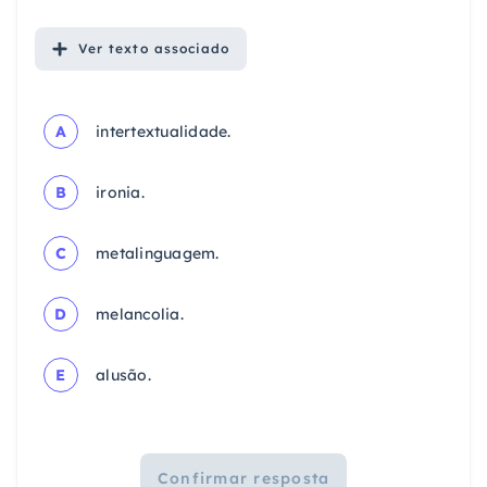
Ver
texto associado
A
intertextualidade.
B
ironia.
C
metalinguagem.
D
melancolia.
E
alusão.
Confirmar resposta