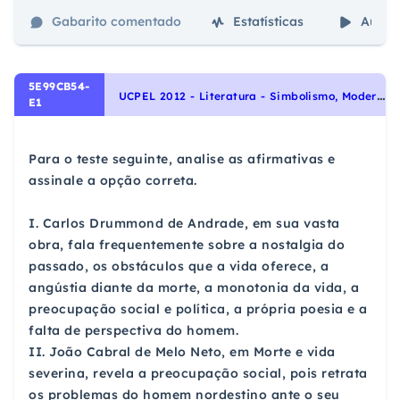
Gabarito comentado
Estatísticas
Aulas
5E99CB54-
U
CPEL 2012 - Literatura - Simbolismo, Modernismo, Escolas Literárias
E1
Para o teste seguinte, analise as afirmativas e
assinale a opção correta.
I. Carlos Drummond de Andrade, em sua vasta
obra, fala frequentemente sobre a nostalgia do
passado, os obstáculos que a vida oferece, a
angústia diante da morte, a monotonia da vida, a
preocupação social e política, a própria poesia e a
falta de perspectiva do homem.
II. João Cabral de Melo Neto, em Morte e vida
severina, revela a preocupação social, pois retrata
os problemas do homem nordestino ante o seu