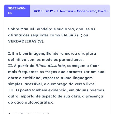
5EA21A50-
U
CPEL 2012 - Literatura - Modernismo, Escolas Literárias
E1
Sobre Manuel Bandeira e sua obra, analise as
afirmações seguintes como FALSAS (F) ou
VERDADEIRAS (V).
I. Em Libertinagem, Bandeira marca a ruptura
definitiva com os modelos parnasianos.
II. A partir de
Ritmo dissoluto
, começam a ficar
mais frequentes os traços que caracterizariam sua
obra: o cotidiano, expresso numa linguagem
simples, acessível, e o emprego do verso livre.
III. O poeta também evidencia, em alguns poemas,
outro importante aspecto de sua obra: a presença
do dado autobiográfico.