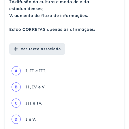
IV.difusão da cultura e modo de vida
estadunidenses;
V. aumento do fluxo de informações.
Estão CORRETAS apenas as afirmações:
Ver
texto associado
A
I, II e III.
B
II, IV e V.
C
III e IV.
D
I e V.