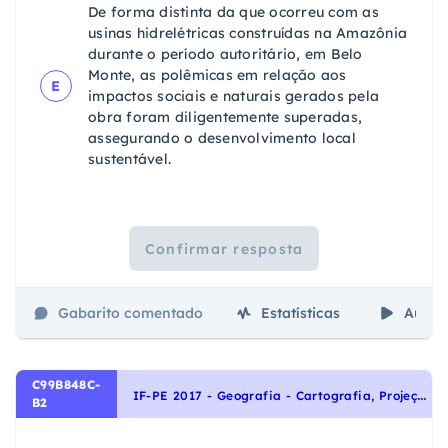
De forma distinta da que ocorreu com as
usinas hidrelétricas construídas na Amazônia
durante o período autoritário, em Belo
Monte, as polêmicas em relação aos
E
impactos sociais e naturais gerados pela
obra foram diligentemente superadas,
assegurando o desenvolvimento local
sustentável.
Confirmar resposta
Gabarito comentado
Estatísticas
Aulas
C99B848C-
I
F-PE 2017 - Geografia - Cartografia, Projeções e Representações
B2