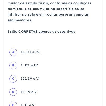
mudar de estado físico, conforme as condições
térmicas, e se acumular na superfície ou se
infiltrar no solo e em rochas porosas como as
sedimentares.
Estão CORRETAS apenas as assertivas
A
II, III e IV.
B
I, III e IV.
C
III, IV e V.
D
II, IV e V.
E
I, II e V.