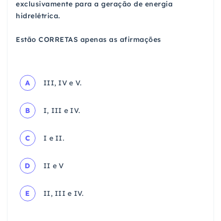
exclusivamente para a geração de energia
hidrelétrica.
Estão CORRETAS apenas as afirmações
A
III, IV e V.
B
I, III e IV.
C
I e II.
D
II e V
E
II, III e IV.