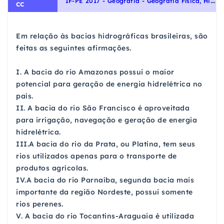
I
F-PE 2017 - Geografia - Geografia Física, Hidrografia
CC
Em relação às bacias hidrográficas brasileiras, são
feitas as seguintes afirmações.
I. A bacia do rio Amazonas possui o maior
potencial para geração de energia hidrelétrica no
país.
II. A bacia do rio São Francisco é aproveitada
para irrigação, navegação e geração de energia
hidrelétrica.
III.A bacia do rio da Prata, ou Platina, tem seus
rios utilizados apenas para o transporte de
produtos agrícolas.
IV.A bacia do rio Parnaíba, segunda bacia mais
importante da região Nordeste, possui somente
rios perenes.
V. A bacia do rio Tocantins-Araguaia é utilizada