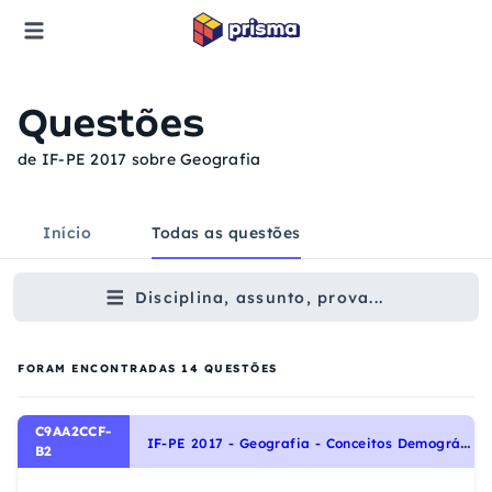
Questões
de IF-PE 2017 sobre Geografia
Início
Todas as questões
Disciplina, assunto, prova...
FORAM ENCONTRADAS
14
QUESTÕES
C9AA2CCF-
I
F-PE 2017 - Geografia - Conceitos Demográficos, População
B2