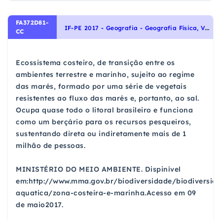
FA372D81-
I
F-PE 2017 - Geografia - Geografia Física, Vegetação
CC
Ecossistema costeiro, de transição entre os
ambientes terrestre e marinho, sujeito ao regime
das marés, formado por uma série de vegetais
resistentes ao fluxo das marés e, portanto, ao sal.
Ocupa quase todo o litoral brasileiro e funciona
como um berçário para os recursos pesqueiros,
sustentando direta ou indiretamente mais de 1
milhão de pessoas.
MINISTÉRIO DO MEIO AMBIENTE. Dispinível
em:http://www.mma.gov.br/biodiversidade/biodiversid
aquatica/zona-costeira-e-marinha.Acesso em 09
de maio2017.