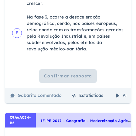
crescer.
Na fase 3, ocorre a desaceleração
demográfica, sendo, nos países europeus,
relacionada com as transformações geradas
E
pela Revolução Industrial e, em países
subdesenvolvidos, pelos efeitos da
revolução médico-sanitária.
Confirmar resposta
Gabarito comentado
Estatísticas
Aulas
C9A6AC34-
I
F-PE 2017 - Geografia - Modernização Agrícola, Agropecuária
B2