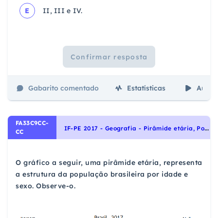
E
II, III e IV.
Confirmar resposta
Gabarito comentado
Estatísticas
Aulas
FA33C9CC-
I
F-PE 2017 - Geografia - Pirâmide etária, População
CC
O gráfico a seguir, uma pirâmide etária, representa
a estrutura da população brasileira por idade e
sexo. Observe-o.