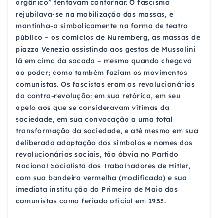
orgânico” tentavam contornar. O fascismo
rejubilava-se na mobilização das massas, e
mantinha-a simbolicamente na forma de teatro
público – os comícios de Nuremberg, as massas de
piazza Venezia assistindo aos gestos de Mussolini
lá em cima da sacada – mesmo quando chegava
ao poder; como também faziam os movimentos
comunistas. Os fascistas eram os revolucionários
da contra-revolução: em sua retórica, em seu
apelo aos que se consideravam vítimas da
sociedade, em sua convocação a uma total
transformação da sociedade, e até mesmo em sua
deliberada adaptação dos símbolos e nomes dos
revolucionários sociais, tão óbvia no Partido
Nacional Socialista dos Trabalhadores de Hitler,
com sua bandeira vermelha (modificada) e sua
imediata instituição do Primeiro de Maio dos
comunistas como feriado oficial em 1933.