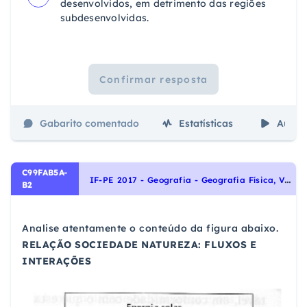
desenvolvidos, em detrimento das regiões
subdesenvolvidas.
Confirmar resposta
Gabarito comentado
Estatísticas
Aulas
C99FAB5A-
I
F-PE 2017 - Geografia - Geografia Física, Vegetação, Clima, Solo, Relevo
B2
Analise atentamente o conteúdo da figura abaixo.
RELAÇÃO SOCIEDADE NATUREZA: FLUXOS E
INTERAÇÕES