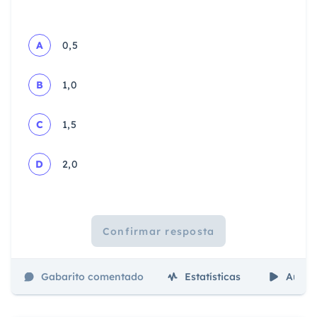
A
0,5
B
1,0
C
1,5
D
2,0
Confirmar resposta
Gabarito comentado
Estatísticas
Aulas