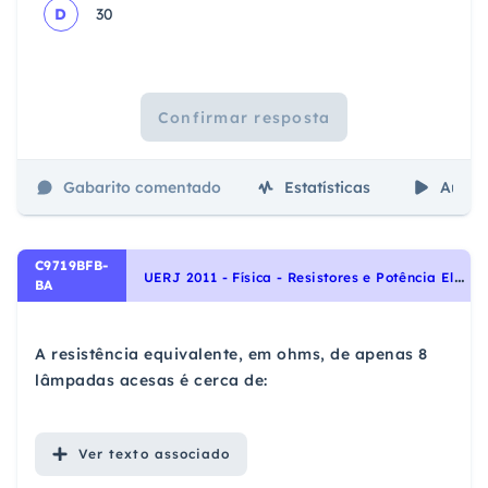
D
30
Confirmar resposta
Gabarito comentado
Estatísticas
Aulas
C9719BFB-
U
ERJ 2011 - Física - Resistores e Potência Elétrica, Eletricidade
BA
A resistência equivalente, em ohms, de apenas 8
lâmpadas acesas é cerca de:
Ver
texto associado