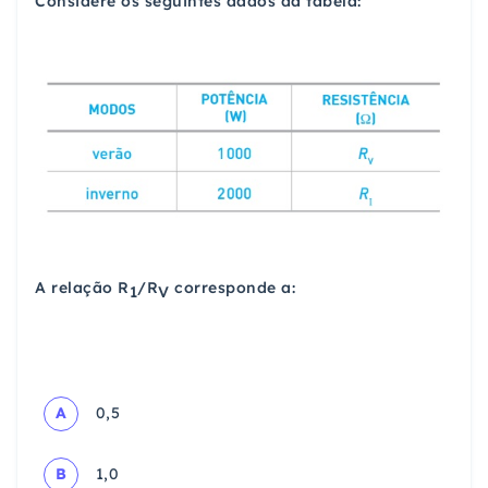
Considere os seguintes dados da tabela:
A relação R
/R
corresponde a:
1
V
A
0,5
B
1,0