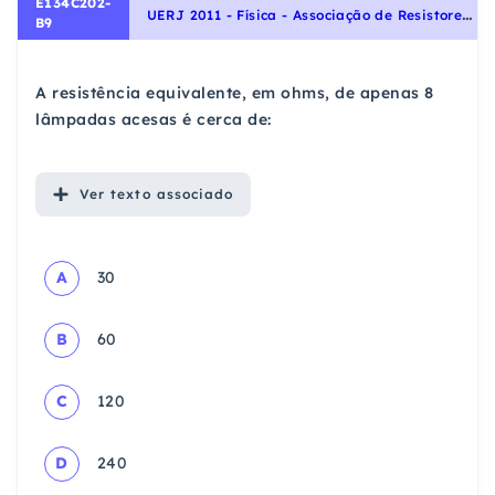
E134C202-
U
ERJ 2011 - Física - Associação de Resistores, Eletricidade
B9
A resistência equivalente, em ohms, de apenas 8
lâmpadas acesas é cerca de:
Ver
texto associado
A
30
B
60
C
120
D
240