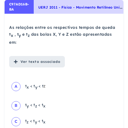
C97AD16B-
U
ERJ 2011 - Física - Movimento Retilíneo Uniformemente Variado, Cinemática
BA
As relações entre os respectivos tempos de queda
t
, t
e t
das bolas X, Y e Z estão apresentadas
x
y
z
em:
Ver
texto associado
z
t
< t
< t
A
x
y
t
< t
< t
B
y
z
x
t
< t
< t
C
z
y
x