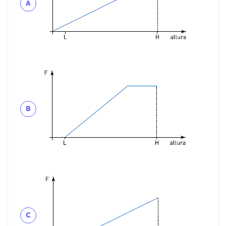
A
B
C