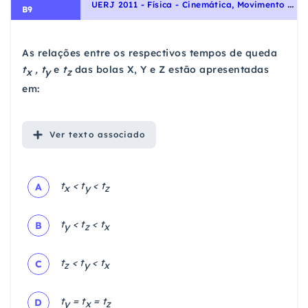
U
ERJ 2011 - Física - Cinemática, Movimento Retilíneo Uniforme
B9
As relações entre os respectivos tempos de queda
t
, t
e
t
das bolas X, Y e Z estão apresentadas
x
y
z
em:
Ver
texto associado
t
< t
< t
A
x
y
z
t
< t
< t
B
y
z
x
t
< t
< t
C
z
y
x
t
= t
= t
D
y
x
z