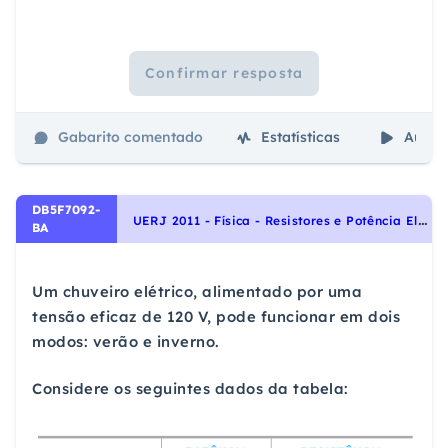
Confirmar resposta
Gabarito comentado
Estatísticas
Aulas
DB5F7092-
U
ERJ 2011 - Física - Resistores e Potência Elétrica, Eletricidade
BA
Um chuveiro elétrico, alimentado por uma
tensão eficaz de 120 V, pode funcionar em dois
modos: verão e inverno.
Considere os seguintes dados da tabela: