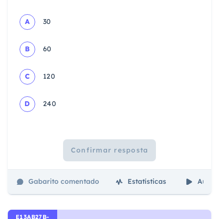
A
30
B
60
C
120
D
240
Confirmar resposta
Gabarito comentado
Estatísticas
Aulas
E13AB27B-