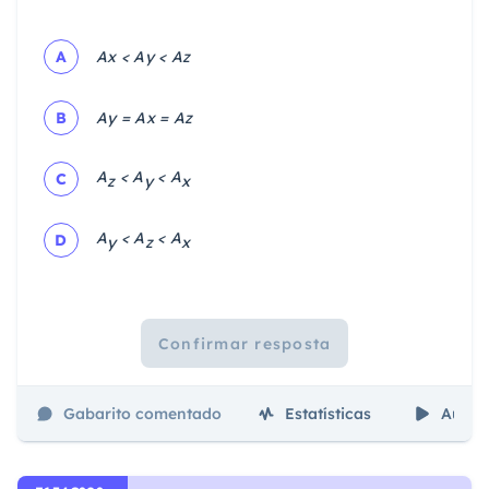
A
Ax < Ay < Az
B
Ay = Ax = Az
A
< A
< A
C
z
y
x
A
< A
< A
D
y
z
x
Confirmar resposta
Gabarito comentado
Estatísticas
Aulas