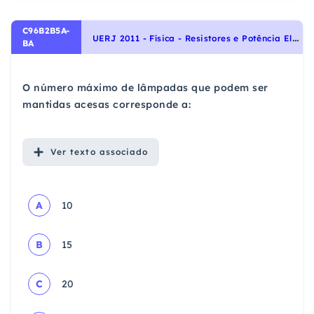
C96B2B5A-
U
ERJ 2011 - Física - Resistores e Potência Elétrica, Eletricidade
BA
O número máximo de lâmpadas que podem ser
mantidas acesas corresponde a:
Ver
texto associado
A
10
B
15
C
20