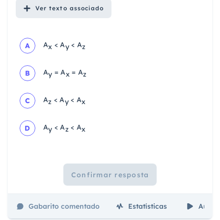
Ver
texto associado
A
< A
< A
A
x
y
z
A
= A
= A
B
y
x
z
A
< A
< A
C
z
y
x
A
< A
< A
D
y
z
x
Confirmar resposta
Gabarito comentado
Estatísticas
Aulas