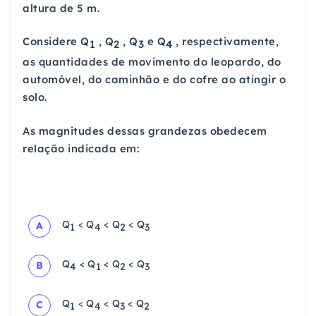
altura de 5 m.
Considere Q
, Q
, Q
e Q
, respectivamente,
1
2
3
4
as quantidades de movimento do leopardo, do
automóvel, do caminhão e do cofre ao atingir o
solo.
As magnitudes dessas grandezas obedecem
relação indicada em:
Q
< Q
< Q
< Q
A
1
4
2
3
Q
< Q
< Q
< Q
B
4
1
2
3
Q
< Q
< Q
< Q
C
1
4
3
2