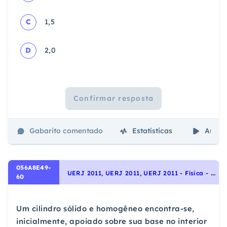
C
1,5
D
2,0
Confirmar resposta
Gabarito comentado
Estatísticas
Aulas
056A8E49-
U
ERJ 2011, UERJ 2011, UERJ 2011 - Física - Estática e Hidrostática, Hidrostática
60
Um cilindro sólido e homogêneo encontra-se,
inicialmente, apoiado sobre sua base no interior