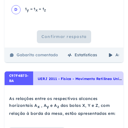
t
= t
= t
D
y
x
z
Confirmar resposta
Gabarito comentado
Estatísticas
Aulas
C97F4B73-
U
ERJ 2011 - Física - Movimento Retilíneo Uniformemente Variado, Cinemática
BA
As relações entre os respectivos alcances
horizontais A
, A
e A
das bolas X, Y e Z, com
x
y
z
relação à borda da mesa, estão apresentadas em: