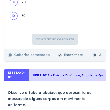
C
20
D
30
Confirmar resposta
Gabarito comentado
Estatísticas
Aulas
E3318AAD-
U
ERJ 2011 - Física - Dinâmica, Impulso e Quantidade de Movimento
B9
Observe a tabela abaixo, que apresenta as
massas de alguns corpos em movimento
uniforme.