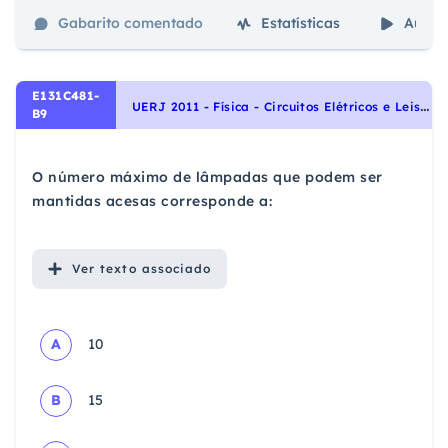
Gabarito comentado
Estatísticas
Aulas
E131C481-
U
ERJ 2011 - Física - Circuitos Elétricos e Leis de Kirchhoff, Eletricidade
B9
O número máximo de lâmpadas que podem ser
mantidas acesas corresponde a:
Ver
texto associado
A
10
B
15