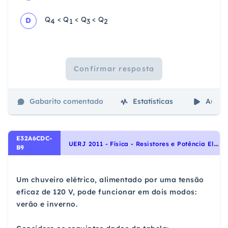
Q
< Q
< Q
< Q
D
4
1
3
2
Confirmar resposta
Gabarito comentado
Estatísticas
Aulas
E32A6CDC-
U
ERJ 2011 - Física - Resistores e Potência Elétrica, Circuitos Elétricos e Leis de Kirchhoff, Eletricidade
B9
Um chuveiro elétrico, alimentado por uma tensão
eficaz de 120 V, pode funcionar em dois modos:
verão e inverno.