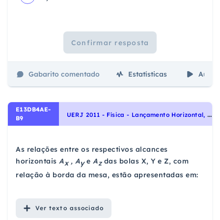
Confirmar resposta
Gabarito comentado
Estatísticas
Aulas
E13DB4AE-
U
ERJ 2011 - Física - Lançamento Horizontal, Cinemática
B9
As relações entre os respectivos alcances
horizontais
A
, A
e
A
das bolas X, Y e Z, com
x
y
z
relação à borda da mesa, estão apresentadas em:
Ver
texto associado