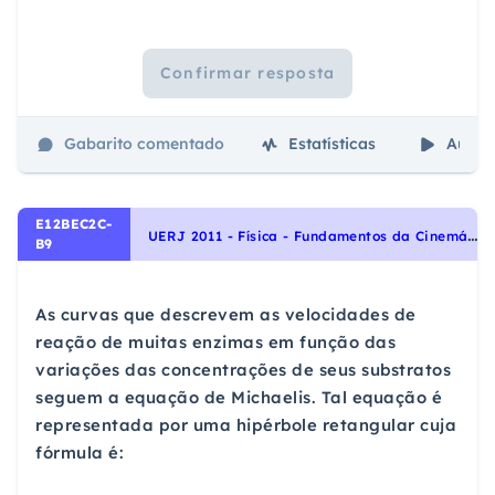
Confirmar resposta
Gabarito comentado
Estatísticas
Aulas
E12BEC2C-
U
ERJ 2011 - Física - Fundamentos da Cinemática, Cinemática, Grandezas e Unidades, Conteúdos Básicos
B9
As curvas que descrevem as velocidades de
reação de muitas enzimas em função das
variações das concentrações de seus substratos
seguem a equação de Michaelis. Tal equação é
representada por uma hipérbole retangular cuja
fórmula é: