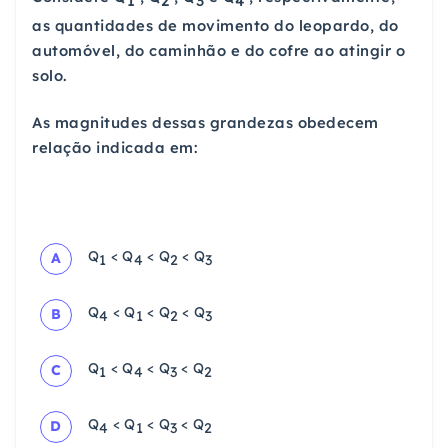
1
2
3
4
as quantidades de movimento do leopardo, do
automóvel, do caminhão e do cofre ao atingir o
solo.
As magnitudes dessas grandezas obedecem
relação indicada em:
Q
< Q
< Q
< Q
A
1
4
2
3
Q
< Q
< Q
< Q
B
4
1
2
3
Q
< Q
< Q
< Q
C
1
4
3
2
Q
< Q
< Q
< Q
D
4
1
3
2