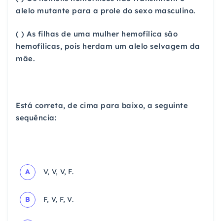
alelo mutante para a prole do sexo masculino.
( ) As filhas de uma mulher hemofílica são
hemofílicas, pois herdam um alelo selvagem da
mãe.
Está correta, de cima para baixo, a seguinte
sequência:
A
V, V, V, F.
B
F, V, F, V.