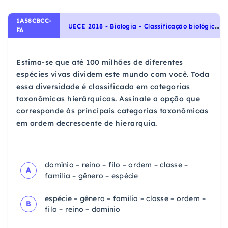
1A58CBCC-
U
ECE 2018 - Biologia - Classificação biológica, Identidade dos seres vivos
FA
Estima-se que até 100 milhões de diferentes
espécies vivas dividem este mundo com você. Toda
essa diversidade é classificada em categorias
taxonômicas hierárquicas. Assinale a opção que
corresponde às principais categorias taxonômicas
em ordem decrescente de hierarquia.
domínio – reino – filo – ordem – classe –
A
família – gênero – espécie
espécie – gênero – família – classe – ordem –
B
filo – reino – domínio