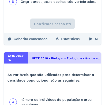
D
Onça-parda, jacu e abelhas são vertebrados.
Confirmar resposta
Gabarito comentado
Estatísticas
Aulas
1A4DD5E3-
U
ECE 2018 - Biologia - Ecologia e ciências ambientais, Dinâmica de populações
FA
As variáveis que são utilizadas para determinar a
densidade populacional são as seguintes:
número de indivíduos da população e área
A
ou volume.