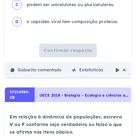
C
podem ser unicelulares ou pluricelulares.
D
o capsídeo viral tem composição proteica.
Confirmar resposta
Gabarito comentado
Estatísticas
Aulas
17154985-
U
ECE 2018 - Biologia - Ecologia e ciências ambientais, Dinâmica de populações
CB
Em relação à dinâmica de populações, escreva
V
ou
F
conforme seja verdadeiro ou falso o que
se afirma nos itens abaixo.