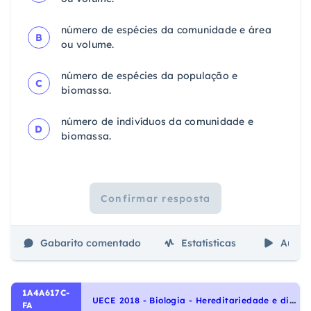
número de espécies da comunidade e área
B
ou volume.
número de espécies da população e
C
biomassa.
número de indivíduos da comunidade e
D
biomassa.
Confirmar resposta
Gabarito comentado
Estatísticas
Aulas
1A4A617C-
U
ECE 2018 - Biologia - Hereditariedade e diversidade da vida, Herança ligada ao sexo
FA