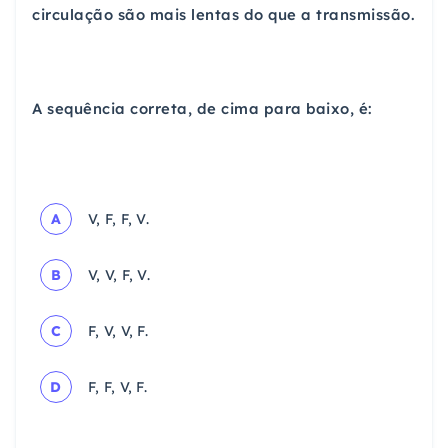
circulação são mais lentas do que a transmissão.
A sequência correta, de cima para baixo, é:
A
V, F, F, V.
B
V, V, F, V.
C
F, V, V, F.
D
F, F, V, F.