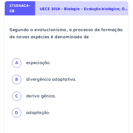
171D6AC4-
U
ECE 2018 - Biologia - Evolução biológica, Origem e evolução da vida
CB
Segundo o evolucionismo, o processo de formação
de novas espécies é denominado de
A
especiação.
B
divergência adaptativa.
C
deriva gênica.
D
adaptação.