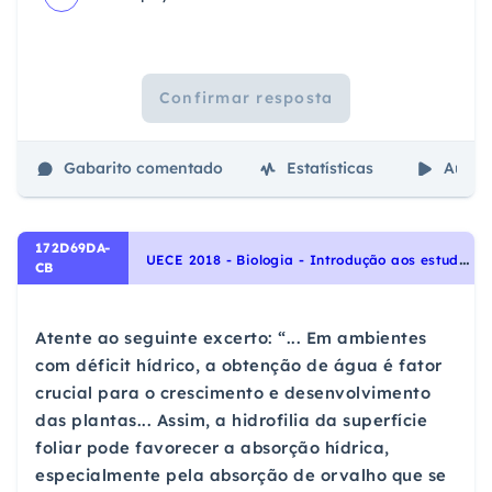
Confirmar resposta
Gabarito comentado
Estatísticas
Aulas
172D69DA-
U
ECE 2018 - Biologia - Introdução aos estudos das Plantas, Identidade dos seres vivos
CB
Atente ao seguinte excerto: “... Em ambientes
com déficit hídrico, a obtenção de água é fator
crucial para o crescimento e desenvolvimento
das plantas... Assim, a hidrofilia da superfície
foliar pode favorecer a absorção hídrica,
especialmente pela absorção de orvalho que se