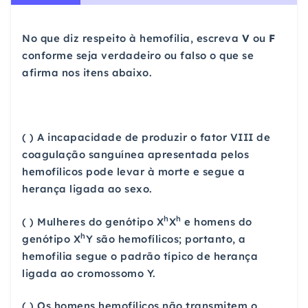
No que diz respeito à hemofilia, escreva
V
ou
F
conforme seja verdadeiro ou falso o que se
afirma nos itens abaixo.
( ) A incapacidade de produzir o fator VIII de
coagulação sanguínea apresentada pelos
hemofílicos pode levar à morte e segue a
herança ligada ao sexo.
h
h
( ) Mulheres do genótipo X
X
e homens do
h
genótipo X
Y são hemofílicos; portanto, a
hemofilia segue o padrão típico de herança
ligada ao cromossomo Y.
( ) Os homens hemofílicos não transmitem o