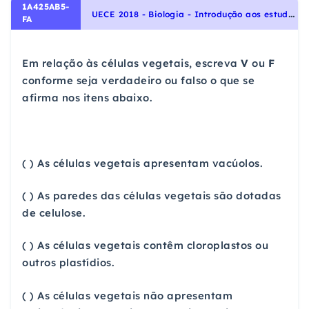
1A425AB5-
U
ECE 2018 - Biologia - Introdução aos estudos das Plantas, Identidade dos seres vivos
FA
Em relação às células vegetais, escreva
V
ou
F
conforme seja verdadeiro ou falso o que se
afirma nos itens abaixo.
( ) As células vegetais apresentam vacúolos.
( ) As paredes das células vegetais são dotadas
de celulose.
( ) As células vegetais contêm cloroplastos ou
outros plastídios.
( ) As células vegetais não apresentam