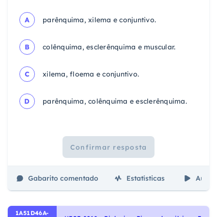
A
parênquima, xilema e conjuntivo.
B
colênquima, esclerênquima e muscular.
C
xilema, floema e conjuntivo.
D
parênquima, colênquima e esclerênquima.
Confirmar resposta
Gabarito comentado
Estatísticas
Aulas
1A51D46A-