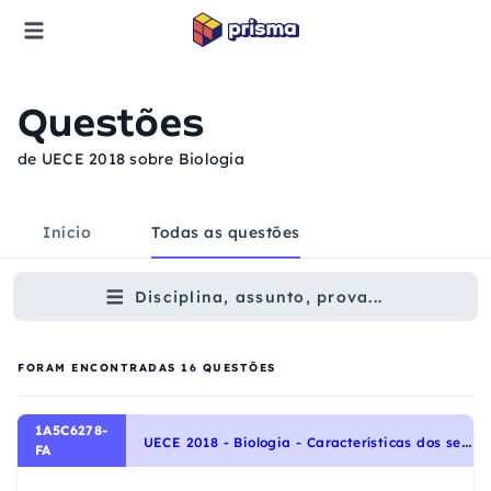
Questões
de UECE 2018 sobre Biologia
Início
Todas as questões
Disciplina, assunto, prova...
FORAM ENCONTRADAS
16
QUESTÕES
1A5C6278-
U
ECE 2018 - Biologia - Características dos seres vivos, Identidade dos seres vivos
FA