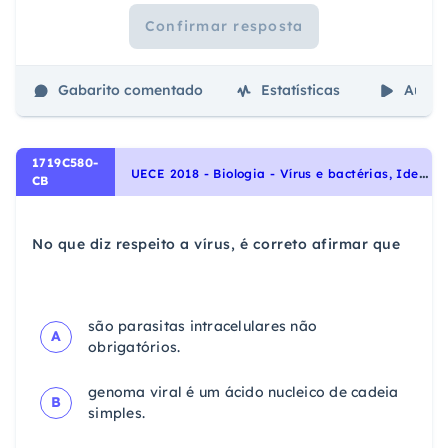
Confirmar resposta
Gabarito comentado
Estatísticas
Aulas
1719C580-
U
ECE 2018 - Biologia - Vírus e bactérias, Identidade dos seres vivos
CB
No que diz respeito a vírus, é correto afirmar que
são parasitas intracelulares não
A
obrigatórios.
genoma viral é um ácido nucleico de cadeia
B
simples.