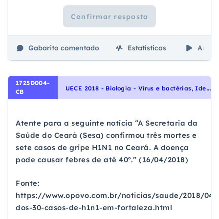
Confirmar resposta
Gabarito comentado
Estatísticas
Aulas
1725D004-
U
ECE 2018 - Biologia - Vírus e bactérias, Identidade dos seres vivos
CB
Atente para a seguinte notícia “A Secretaria da
Saúde do Ceará (Sesa) confirmou três mortes e
sete casos de gripe H1N1 no Ceará. A doença
pode causar febres de até 40º.” (16/04/2018)
Fonte:
https://www.opovo.com.br/noticias/saude/2018/04/
dos-30-casos-de-h1n1-em-fortaleza.html