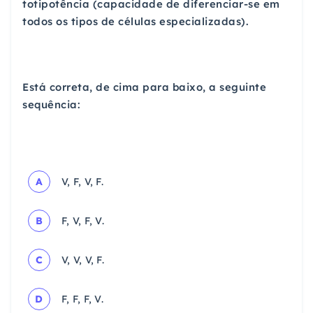
totipotência (capacidade de diferenciar-se em
todos os tipos de células especializadas).
Está correta, de cima para baixo, a seguinte
sequência:
A
V, F, V, F.
B
F, V, F, V.
C
V, V, V, F.
D
F, F, F, V.