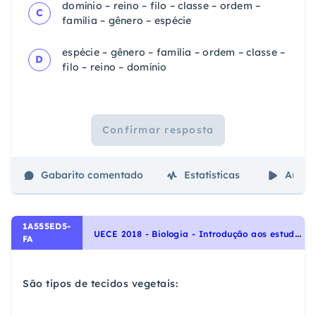
domínio – reino – filo – classe – ordem –
C
família – gênero – espécie
espécie – gênero – família – ordem – classe –
D
filo – reino – domínio
Confirmar resposta
Gabarito comentado
Estatísticas
Aulas
1A555ED5-
U
ECE 2018 - Biologia - Introdução aos estudos das Plantas, Identidade dos seres vivos
FA
São tipos de tecidos vegetais: