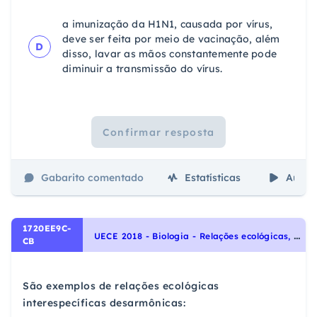
a imunização da H1N1, causada por vírus,
deve ser feita por meio de vacinação, além
D
disso, lavar as mãos constantemente pode
diminuir a transmissão do vírus.
Confirmar resposta
Gabarito comentado
Estatísticas
Aulas
1720EE9C-
U
ECE 2018 - Biologia - Relações ecológicas, Ecologia e ciências ambientais
CB
São exemplos de relações ecológicas
interespecíficas desarmônicas: