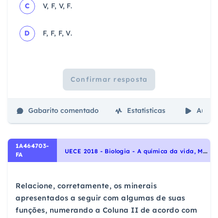
C
V, F, V, F.
D
F, F, F, V.
Confirmar resposta
Gabarito comentado
Estatísticas
Aulas
1A464703-
U
ECE 2018 - Biologia - A química da vida, Moléculas, células e tecidos
FA
Relacione, corretamente, os minerais
apresentados a seguir com algumas de suas
funções, numerando a Coluna II de acordo com