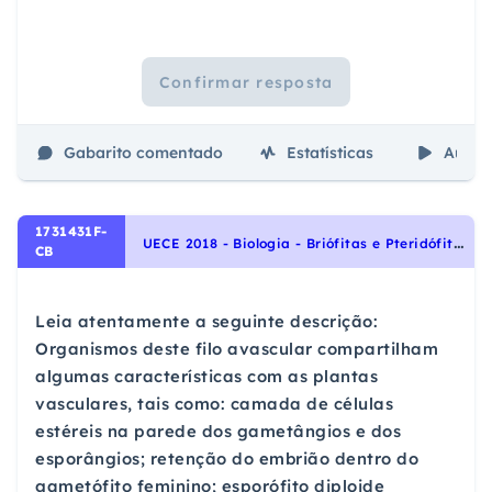
Confirmar resposta
Gabarito comentado
Estatísticas
Aulas
1731431F-
U
ECE 2018 - Biologia - Briófitas e Pteridófitas, Identidade dos seres vivos
CB
Leia atentamente a seguinte descrição:
Organismos deste filo avascular compartilham
algumas características com as plantas
vasculares, tais como: camada de células
estéreis na parede dos gametângios e dos
esporângios; retenção do embrião dentro do
gametófito feminino; esporófito diploide