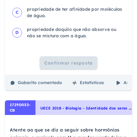
propriedade de ter afinidade por moléculas
C
de água.
propriedade daquilo que não absorve ou
D
não se mistura com a água.
Confirmar resposta
Gabarito comentado
Estatísticas
Aulas
1729D033-
U
ECE 2018 - Biologia - Identidade dos seres vivos, Sistema Endócrino Humano
CB
Atente ao que se diz a seguir sobre hormônios