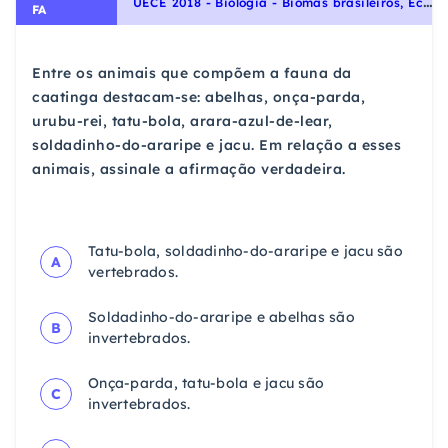
U
ECE 2018 - Biologia - Biomas brasileiros, Ecologia e ciências ambientais
FA
Entre os animais que compõem a fauna da
caatinga destacam-se: abelhas, onça-parda,
urubu-rei, tatu-bola, arara-azul-de-lear,
soldadinho-do-araripe e jacu. Em relação a esses
animais, assinale a afirmação verdadeira.
Tatu-bola, soldadinho-do-araripe e jacu são
A
vertebrados.
Soldadinho-do-araripe e abelhas são
B
invertebrados.
Onça-parda, tatu-bola e jacu são
C
invertebrados.