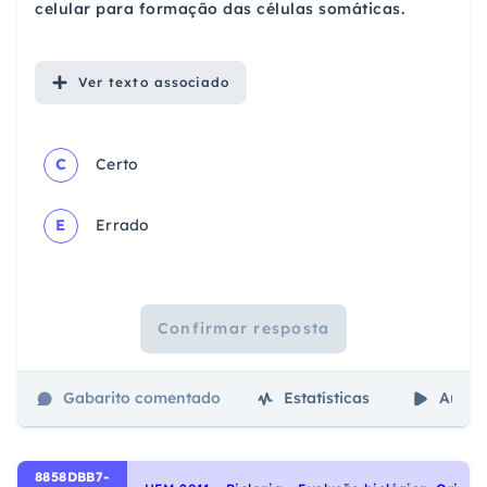
celular para formação das células somáticas.
Ver
texto associado
C
Certo
E
Errado
Confirmar resposta
Gabarito comentado
Estatísticas
Aulas
8858DBB7-
U
EM 2011 - Biologia - Evolução biológica, Origem e evolução da vida