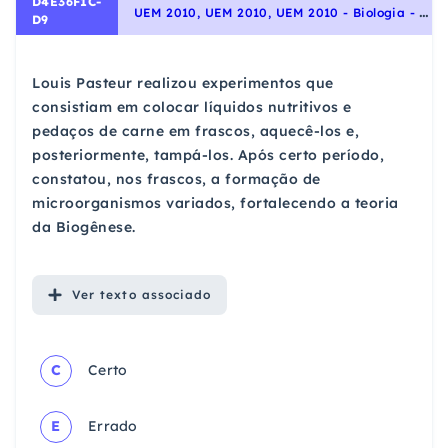
D4E36F1C-
U
EM 2010, UEM 2010, UEM 2010 - Biologia - A origem da vida na Terra, Origem e evolução da vida
D9
Louis Pasteur realizou experimentos que
consistiam em colocar líquidos nutritivos e
pedaços de carne em frascos, aquecê-los e,
posteriormente, tampá-los. Após certo período,
constatou, nos frascos, a formação de
microorganismos variados, fortalecendo a teoria
da Biogênese.
Ver
texto associado
C
Certo
E
Errado