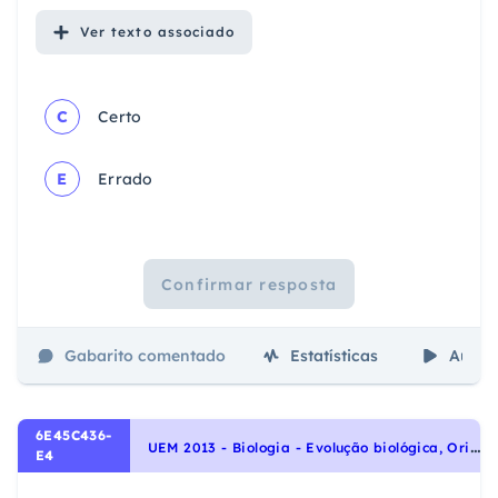
Ver
texto associado
C
Certo
E
Errado
Confirmar resposta
Gabarito comentado
Estatísticas
Aulas
6E45C436-
U
EM 2013 - Biologia - Evolução biológica, Origem e evolução da vida
E4