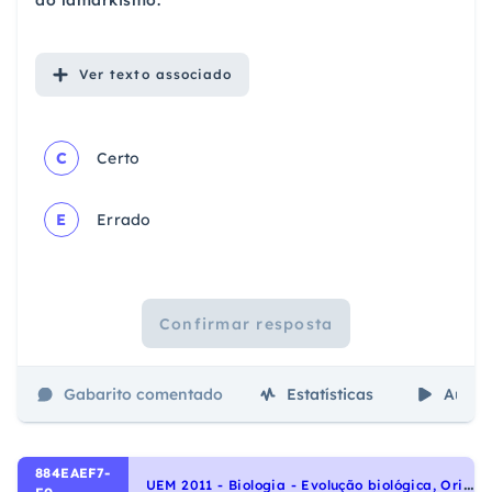
do lamarkismo.
Ver
texto associado
C
Certo
E
Errado
Confirmar resposta
Gabarito comentado
Estatísticas
Aulas
884EAEF7-
U
EM 2011 - Biologia - Evolução biológica, Origem e evolução da vida