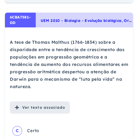
6CBA7581-
U
EM 2010 - Biologia - Evolução biológica, Origem e evolução da vida
DD
A tese de Thomas Malthus (1766-1834) sobre a
disparidade entre a tendência de crescimento das
populações em progressão geométrica e a
tendência de aumento dos recursos alimentares em
progressão aritmética despertou a atenção de
Darwin para o mecanismo de “luta pela vida” na
natureza.
Ver
texto associado
C
Certo