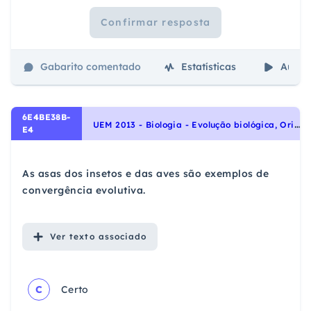
Confirmar resposta
Gabarito comentado
Estatísticas
Aulas
6E4BE38B-
U
EM 2013 - Biologia - Evolução biológica, Origem e evolução da vida
E4
As asas dos insetos e das aves são exemplos de
convergência evolutiva.
Ver
texto associado
C
Certo