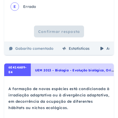
E
Errado
Confirmar resposta
Gabarito comentado
Estatísticas
Aulas
6E414A89-
U
EM 2013 - Biologia - Evolução biológica, Origem e evolução da vida
E4
A formação de novas espécies está condicionada à
irradiação adaptativa ou à divergência adaptativa,
em decorrência da ocupação de diferentes
hábitats ou nichos ecológicos.