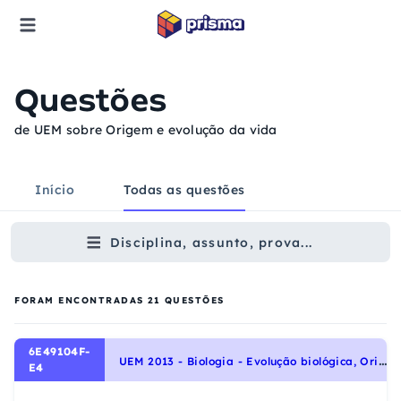
Questões
de UEM sobre Origem e evolução da vida
Início
Todas as questões
Disciplina, assunto, prova...
FORAM ENCONTRADAS
21
QUESTÕES
6E49104F-
U
EM 2013 - Biologia - Evolução biológica, Origem e evolução da vida
E4