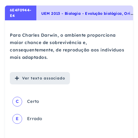
6E4F0944-
U
EM 2013 - Biologia - Evolução biológica, Origem e evolução da vida
E4
Para Charles Darwin, o ambiente proporciona
maior chance de sobrevivência e,
consequentemente, de reprodução aos indivíduos
mais adaptados.
Ver
texto associado
C
Certo
E
Errado