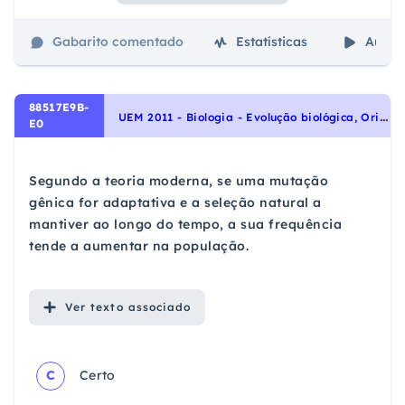
Gabarito comentado
Estatísticas
Aulas
88517E9B-
U
EM 2011 - Biologia - Evolução biológica, Origem e evolução da vida
E0
Segundo a teoria moderna, se uma mutação
gênica for adaptativa e a seleção natural a
mantiver ao longo do tempo, a sua frequência
tende a aumentar na população.
Ver
texto associado
C
Certo