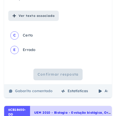
Ver
texto associado
C
Certo
E
Errado
Confirmar resposta
Gabarito comentado
Estatísticas
Aulas
6CB18650-
U
EM 2010 - Biologia - Evolução biológica, Origem e evolução da vida
DD