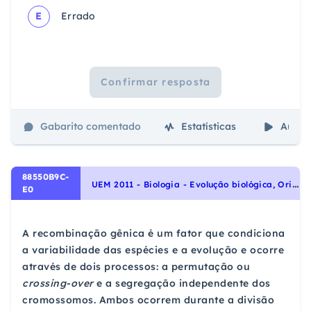
E
Errado
Confirmar resposta
Gabarito comentado
Estatísticas
Aulas
88550B9C-
U
EM 2011 - Biologia - Evolução biológica, Origem e evolução da vida
E0
A recombinação gênica é um fator que condiciona
a variabilidade das espécies e a evolução e ocorre
através de dois processos: a permutação ou
crossing-over
e a segregação independente dos
cromossomos. Ambos ocorrem durante a divisão