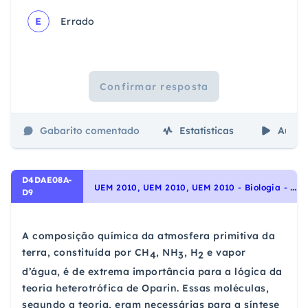
E
Errado
Confirmar resposta
Gabarito comentado
Estatísticas
Aulas
D4DAE08A-
U
EM 2010, UEM 2010, UEM 2010 - Biologia - A origem da vida na Terra, Origem e evolução da vida
D9
A composição química da atmosfera primitiva da
terra, constituída por CH
, NH
, H
e vapor
4
3
2
d’água, é de extrema importância para a lógica da
teoria heterotrófica de Oparin. Essas moléculas,
segundo a teoria, eram necessárias para a síntese