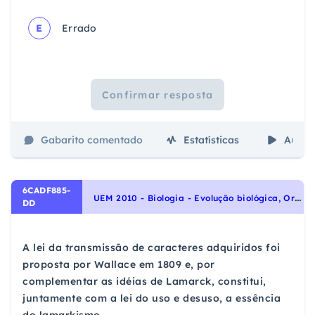
E
Errado
Confirmar resposta
Gabarito comentado
Estatísticas
Aulas
6CADF885-
U
EM 2010 - Biologia - Evolução biológica, Origem e evolução da vida
DD
A lei da transmissão de caracteres adquiridos foi
proposta por Wallace em 1809 e, por
complementar as idéias de Lamarck, constitui,
juntamente com a lei do uso e desuso, a essência