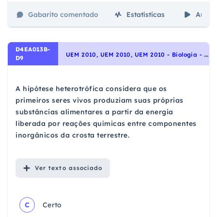
Gabarito comentado
Estatísticas
Aulas
D4EA013B-
U
EM 2010, UEM 2010, UEM 2010 - Biologia - A origem da vida na Terra, Origem e evolução da vida
D9
A hipótese heterotrófica considera que os
primeiros seres vivos produziam suas próprias
substâncias alimentares a partir da energia
liberada por reações químicas entre componentes
inorgânicos da crosta terrestre.
Ver
texto associado
C
Certo