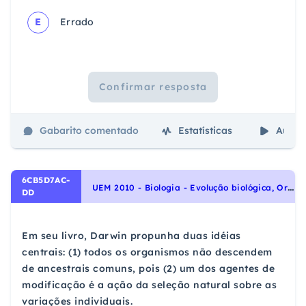
E
Errado
Confirmar resposta
Gabarito comentado
Estatísticas
Aulas
6CB5D7AC-
U
EM 2010 - Biologia - Evolução biológica, Origem e evolução da vida
DD
Em seu livro, Darwin propunha duas idéias
centrais: (1) todos os organismos não descendem
de ancestrais comuns, pois (2) um dos agentes de
modificação é a ação da seleção natural sobre as
variações individuais.