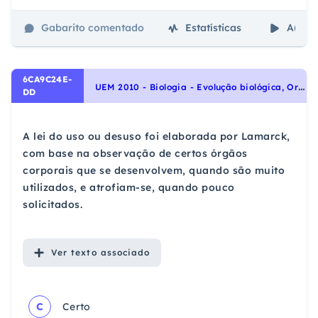
Gabarito comentado
Estatísticas
Aulas
6CA9C24E-
U
EM 2010 - Biologia - Evolução biológica, Origem e evolução da vida
DD
A lei do uso ou desuso foi elaborada por Lamarck,
com base na observação de certos órgãos
corporais que se desenvolvem, quando são muito
utilizados, e atrofiam-se, quando pouco
solicitados.
Ver
texto associado
C
Certo