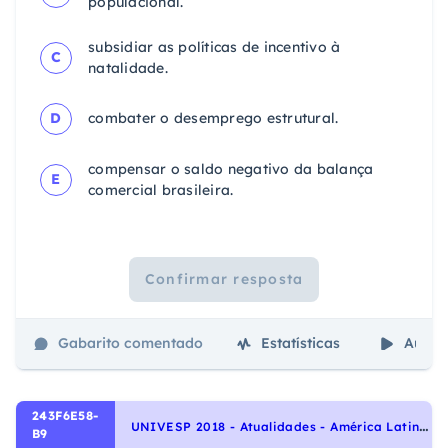
populacional.
subsidiar as políticas de incentivo à
C
natalidade.
D
combater o desemprego estrutural.
compensar o saldo negativo da balança
E
comercial brasileira.
Confirmar resposta
Gabarito comentado
Estatísticas
Aulas
243F6E58-
U
NIVESP 2018 - Atualidades - América Latina na Atualidade
B9