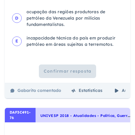
ocupação das regiões produtoras de
D
petróleo da Venezuela por milícias
fundamentalistas.
incapacidade técnica do país em produzir
E
petróleo em áreas sujeitas a terremotos.
Confirmar resposta
Gabarito comentado
Estatísticas
Aulas
DAF3C491-
U
NIVESP 2018 - Atualidades - Política, Guerras, Conflitos e Terrorismo na Atualidade
76