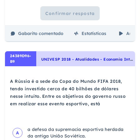
Confirmar resposta
Gabarito comentado
Estatísticas
Aulas
24389D96-
U
NIVESP 2018 - Atualidades - Economia Internacional na Atualidade, Economia na Atualidade
B9
A Rússia é a sede da Copa do Mundo FIFA 2018,
tendo investido cerca de 40 bilhões de dólares
nesse intuito. Entre os objetivos do governo russo
em realizar esse evento esportivo, está
a defesa da supremacia esportiva herdada
A
da antiga União Soviética.