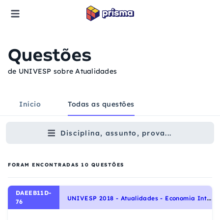
Questões
de UNIVESP sobre Atualidades
Início
Todas as questões
Disciplina, assunto, prova...
FORAM ENCONTRADAS
10
QUESTÕES
DAEEB11D-
U
NIVESP 2018 - Atualidades - Economia Internacional na Atualidade, Economia na Atualidade
76