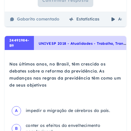
Confirmar resposta
Gabarito comentado
Estatísticas
Aulas
24491984-
U
NIVESP 2018 - Atualidades - Trabalho, Transporte, Previdência e outras Questões Sociais, Questões Sociais
B9
Nos últimos anos, no Brasil, têm crescido os
debates sobre a reforma da previdência. As
mudanças nas regras da previdência têm como um
de seus objetivos
A
impedir a migração de cérebros do país.
conter os efeitos do envelhecimento
B