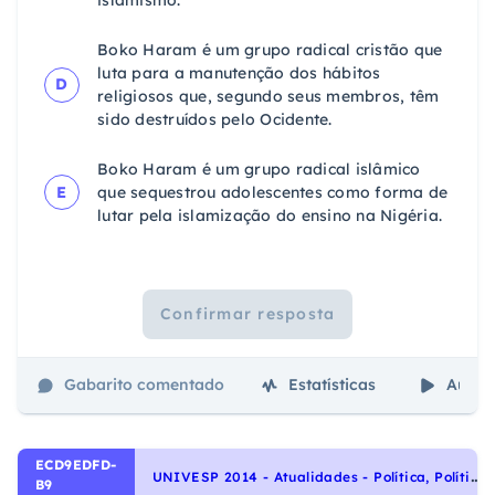
Boko Haram é um grupo radical cristão que
luta para a manutenção dos hábitos
D
religiosos que, segundo seus membros, têm
sido destruídos pelo Ocidente.
Boko Haram é um grupo radical islâmico
E
que sequestrou adolescentes como forma de
lutar pela islamização do ensino na Nigéria.
Confirmar resposta
Gabarito comentado
Estatísticas
Aulas
ECD9EDFD-
U
NIVESP 2014 - Atualidades - Política, Política no Brasil
B9