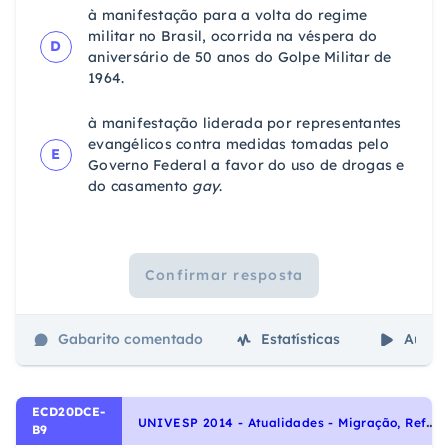
à manifestação para a volta do regime
militar no Brasil, ocorrida na véspera do
D
aniversário de 50 anos do Golpe Militar de
1964.
à manifestação liderada por representantes
evangélicos contra medidas tomadas pelo
E
Governo Federal a favor do uso de drogas e
do casamento
gay
.
Confirmar resposta
Gabarito comentado
Estatísticas
Aulas
ECD20DCE-
U
NIVESP 2014 - Atualidades - Migração, Refugiados e Demografia na Atualidade
B9