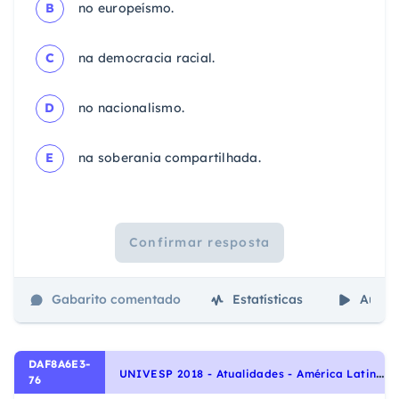
B
no europeísmo.
C
na democracia racial.
D
no nacionalismo.
E
na soberania compartilhada.
Confirmar resposta
Gabarito comentado
Estatísticas
Aulas
DAF8A6E3-
U
NIVESP 2018 - Atualidades - América Latina na Atualidade
76