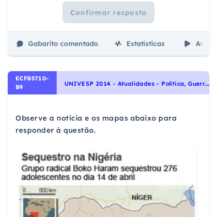
Confirmar resposta
Gabarito comentado
Estatísticas
Aulas
ECFB5710-
U
NIVESP 2014 - Atualidades - Política, Guerras, Conflitos e Terrorismo na Atualidade
B9
Observe a notícia e os mapas abaixo para
responder à questão.