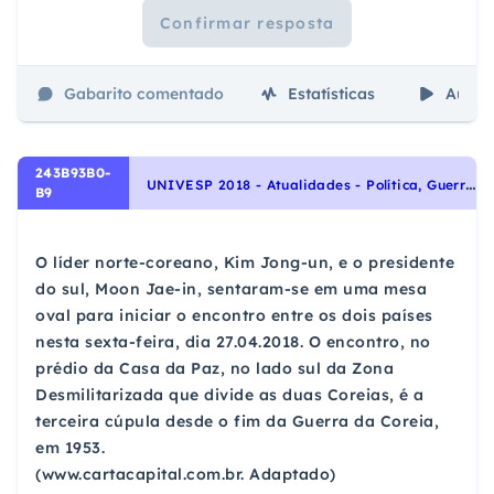
Confirmar resposta
Gabarito comentado
Estatísticas
Aulas
243B93B0-
U
NIVESP 2018 - Atualidades - Política, Guerras, Conflitos e Terrorismo na Atualidade
B9
O líder norte-coreano, Kim Jong-un, e o presidente
do sul, Moon Jae-in, sentaram-se em uma mesa
oval para iniciar o encontro entre os dois países
nesta sexta-feira, dia 27.04.2018. O encontro, no
prédio da Casa da Paz, no lado sul da Zona
Desmilitarizada que divide as duas Coreias, é a
terceira cúpula desde o fim da Guerra da Coreia,
em 1953.
(www.cartacapital.com.br. Adaptado)