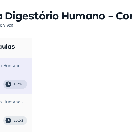
 Digestório Humano - Conc
s vivos
aulas
io Humano -
18:46
io Humano -
20:52