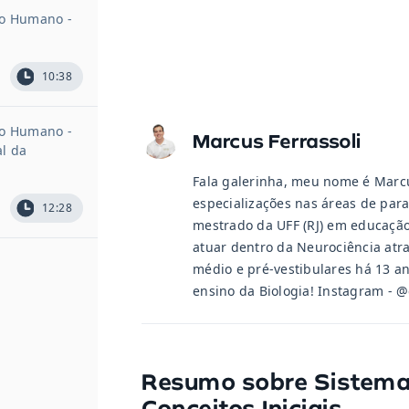
io Humano -
o
10:38
io Humano -
Marcus Ferrassoli
l da
Fala galerinha, meu nome é Marcu
especializações nas áreas de para
12:28
mestrado da UFF (RJ) em educação
atuar dentro da Neurociência atr
médio e pré-vestibulares há 13 an
ensino da Biologia! Instagram - 
Resumo sobre
Sistema
Conceitos Iniciais