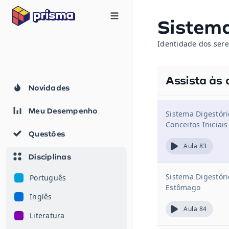
Sistema
Identidade dos sere
Assista às 
Novidades
Meu Desempenho
Sistema Digestór
Conceitos Iniciais
Questões
Aula 83
Disciplinas
Sistema Digestór
Português
Estômago
Inglês
Aula 84
Literatura