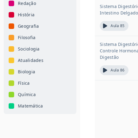
Redação
Sistema Digestór
Intestino Delgad
História
Geografia
Aula 85
Filosofia
Sistema Digestór
Sociologia
Controle Hormona
Digestão
Atualidades
Aula 86
Biologia
Física
Química
Matemática